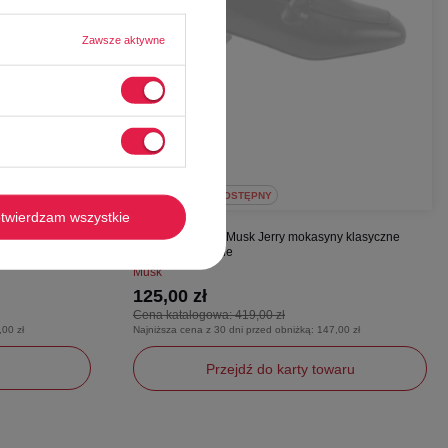
Zawsze aktywne
CHWILOWO NIEDOSTĘPNY
twierdzam wszystkie
II wsuwane
Półbuty damskie Musk Jerry mokasyny klasyczne
czarne na obcasie
Musk
125,00 zł
Cena katalogowa:
419,00 zł
,00 zł
Najniższa cena z 30 dni przed obniżką:
147,00 zł
Przejdź do karty towaru
36