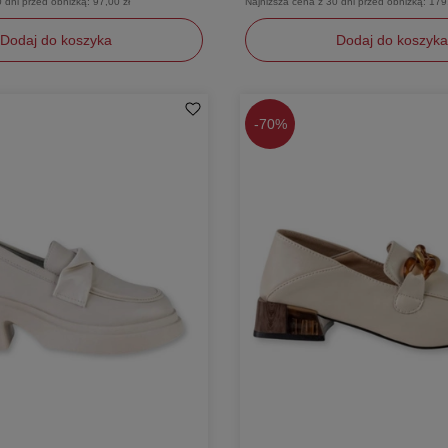
0 dni przed obniżką:
97,00 zł
Najniższa cena z 30 dni przed obniżką:
179
Dodaj do koszyka
Dodaj do koszyka
38
-
70%