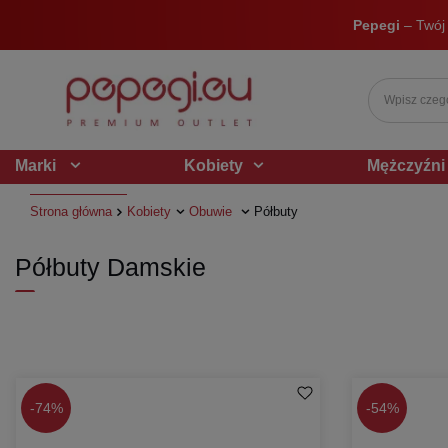
Pepegi
– Twój
Marki
Kobiety
Mężczyźni
Strona główna
Kobiety
Obuwie
Półbuty
Półbuty Damskie
-
74%
-
54%