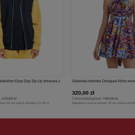
Quiksilver Easy Day Zip Up dresowa z
Sukienka damska Desigual Khira wzorzy
320,00 zł
:
179,00 zł
Cena katalogowa:
749,00 zł
esie 30 dni przed obniżką:
87,00 zł
Najniższa cena w okresie 30 dni przed obniż