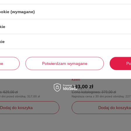
cookie (wymagane)
kie
kie
W PROMOCJI
ne
Potwierdzam wymagane
Po
en Uneek Chukka miejskie skóra
Buty miejskie damskie Keen Howser 
ne
półbuty ocieplane
Keen
193,00 zł
a:
629,00 zł
Cena katalogowa:
379,00 zł
0 dni przed obniżką:
317,00 zł
Najniższa cena z 30 dni przed obniżką:
227
Dodaj do koszyka
Dodaj do koszyka
38,5
39,5
40
39