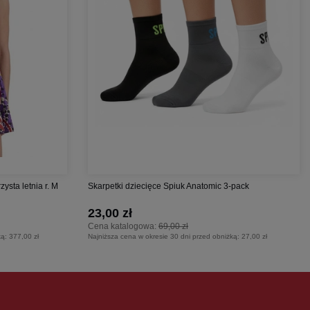
sta letnia r. M
Skarpetki dziecięce Spiuk Anatomic 3-pack
23,00 zł
Cena katalogowa:
69,00 zł
ką:
377,00 zł
Najniższa cena w okresie 30 dni przed obniżką:
27,00 zł