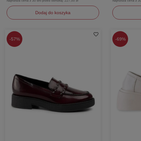
Najniższa cena z 30 dni przed obniżką:
227,00 zł
Najniższa cena z 3
Dodaj do koszyka
37
36
-
57%
-
69%