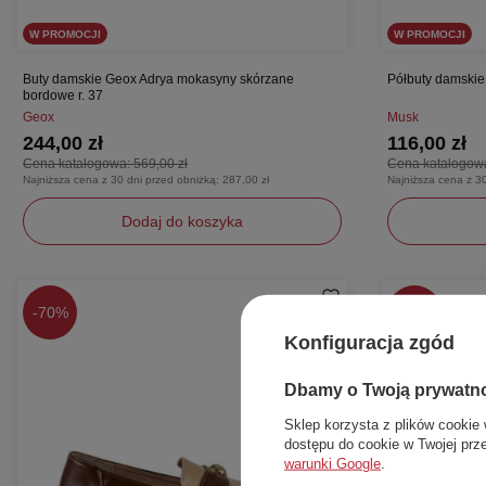
W PROMOCJI
W PROMOCJI
Buty damskie Geox Adrya mokasyny skórzane
Półbuty damskie 
bordowe r. 37
Geox
Musk
244,00 zł
116,00 zł
Cena katalogowa:
569,00 zł
Cena katalogow
Najniższa cena z 30 dni przed obniżką:
287,00 zł
Najniższa cena z 3
Dodaj do koszyka
37
36
40
-
70%
-
57%
Konfiguracja zgód
Dbamy o Twoją prywatn
Sklep korzysta z plików cookie 
dostępu do cookie w Twojej prz
warunki Google
.