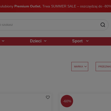
 ulubiony
Premium Outlet.
Trwa SUMMER SALE – oszczędzaj do -80%
Dzieci
Sport
MARKA
PRZEZNA
-
60%