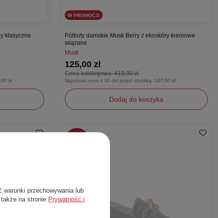
W PROMOCJI
y klasyczne
Półbuty damskie Musk Berry z ekoskóry kremowe
wiązane
Musk
125,00 zł
Cena katalogowa:
419,00 zł
,00 zł
Najniższa cena z 30 dni przed obniżką:
147,00 zł
Dodaj do koszyka
36
-
70%
ć warunki przechowywania lub
 także na stronie
Prywatność i