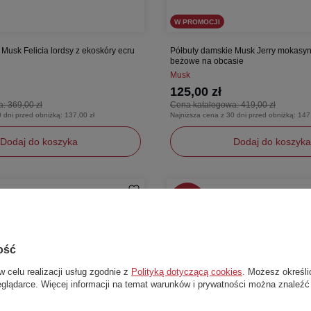
W PROMOCJI
Musk Felicia lordsy z ekoskóry ecru
Półbuty damskie Musk Jerry mokasyn
beżowe na obcasie
Musk
125,00 zł
a:
369,00 zł
Cena katalogowa:
419,00 zł
0 dni przed obniżką:
137,00 zł
Najniższa cena z 30 dni przed obniżką:
147
Dodaj do koszyka
Dodaj do koszyka
36
38
-
49%
ość
w celu realizacji usług zgodnie z
Polityką dotyczącą cookies
. Możesz określi
eglądarce. Więcej informacji na temat warunków i prywatności można znaleźć