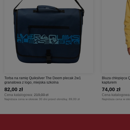
Torba na ramię Quiksilver The Deem plecak 2w1
Bluza chłopięca 
granatowa z logo, miejska szkolna
kapturem
82,00 zł
74,00 zł
Cena katalogowa:
219,00 zł
Cena katalogowa
Najniższa cena w okresie 30 dni przed obniżką:
89,00 zł
Najniższa cena w okr