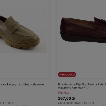
W PROMOCJI
ra mokasyny na grubej podeszwie
Buty damskie Flip Flop Petrina Paten
mokasyny bordowe r. 38
Flip Flop
167,00 zł
a:
179,00 zł
Cena katalogowa:
419,00 zł