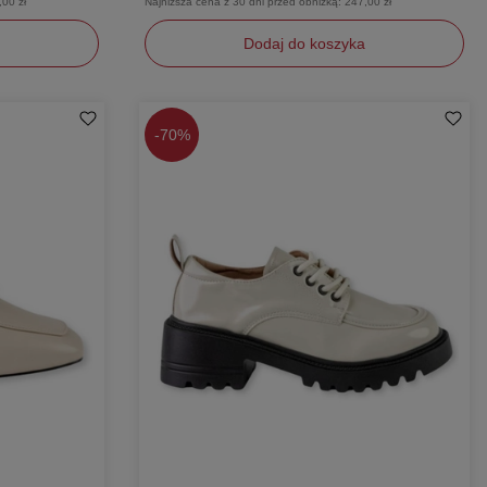
,00 zł
Najniższa cena z 30 dni przed obniżką:
247,00 zł
Dodaj do koszyka
36
40
-
70%