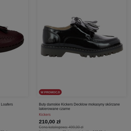
W PROMOCJI
t Loafers
Buty damskie Kickers Decklow mokasyny skórzane
lakierowane czarne
Kickers
210,00 zł
Cena katalogowa:
499,00 zł