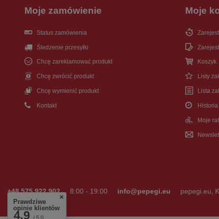
Moje zamówienie
Moje k
Status zamówienia
Zarejest
Śledzenie przesyłki
Zarejest
Chcę zareklamować produkt
Koszyk
Chcę zwrócić produkt
Listy z
Chcę wymienić produkt
Lista z
Kontakt
Historia
Moje ra
Newslet
+48 575 922 902
8:00 - 19:00
info@pepegi.eu
pepegi.eu
,
K
Prawdziwe
opinie klientów
4.9
/ 5.0