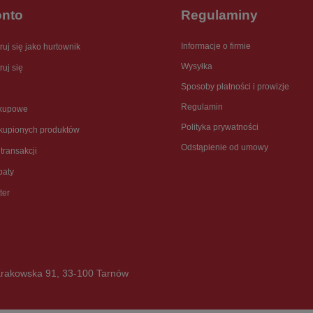
onto
Regulaminy
Informacje o firmie
ruj się jako hurtownik
Wysyłka
ruj się
Sposoby płatności i prowizje
Regulamin
akupowe
Polityka prywatności
akupionych produktów
Odstąpienie od umowy
 transakcji
baty
ter
rakowska 91
,
33-100
Tarnów