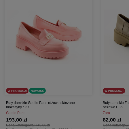
W PROMOCJI
NOWOŚĆ
W PROMOCJI
Buty damskie Gaelle Paris różowe skórzane
Buty damskie Za
mokasyny r. 37
beżowe r. 36
Gaelle Paris
Zara
193,00 zł
82,00 zł
Cena katalogowa:
749,00 zł
Cena katalogow