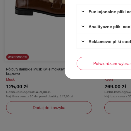
Funkcjonalne pliki 
Analityczne pliki coo
Reklamowe pliki coo
W PROMOCJI
W PROMOCJI
Potwierdzam wybra
Półbuty damskie Musk Kylie mokasyny klasyczne
Buty damskie Ke
brązowe
zamszowa czar
Musk
Keen
125,00 zł
269,00 zł
Cena katalogowa:
419,00 zł
Cena katalogow
Najniższa cena z 30 dni przed obniżką:
147,00 zł
Najniższa cena z 3
Dodaj do koszyka
38
36
38