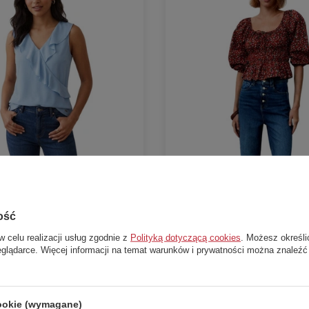
W PROMOCJI
ość
alvin Klein błękitna bez rękawów z
Bluzka damska Zara bawełniana w k
dopasowana r. M
w celu realizacji usług zgodnie z
Polityką dotyczącą cookies
. Możesz określi
Zara
eglądarce. Więcej informacji na temat warunków i prywatności można znaleźć
65,00 zł
a:
399,00 zł
Cena katalogowa:
129,00 zł
0 dni przed obniżką:
217,00 zł
Najniższa cena z 30 dni przed obniżką:
77,0
cookie (wymagane)