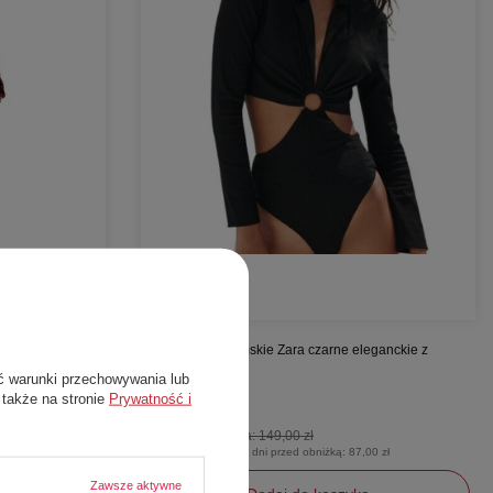
W PROMOCJI
wiaty
Bluzka body damskie Zara czarne eleganckie z
wycięciem r. M
ć warunki przechowywania lub
Zara
 także na stronie
Prywatność i
74,00 zł
Cena katalogowa:
149,00 zł
0 zł
Najniższa cena z 30 dni przed obniżką:
87,00 zł
Zawsze aktywne