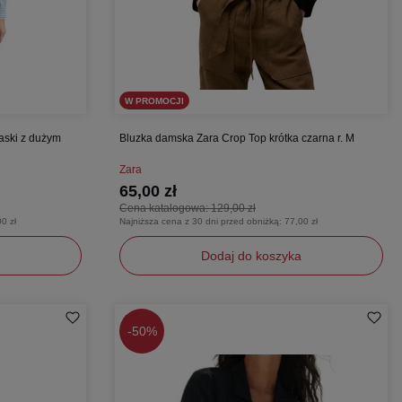
W PROMOCJI
aski z dużym
Bluzka damska Zara Crop Top krótka czarna r. M
Zara
65,00 zł
Cena katalogowa:
129,00 zł
0 zł
Najniższa cena z 30 dni przed obniżką:
77,00 zł
Dodaj do koszyka
M
-
50%