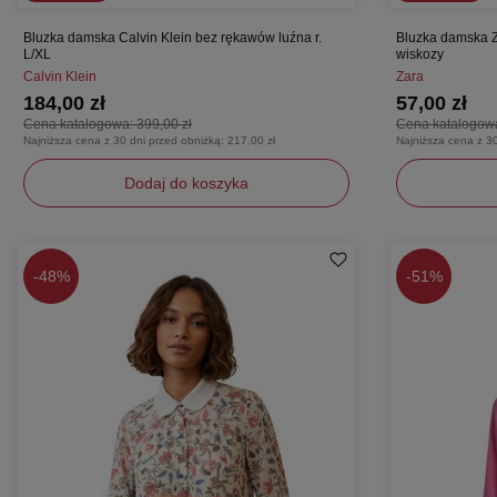
Bluzka damska Calvin Klein bez rękawów luźna r.
Bluzka damska Z
L/XL
wiskozy
Calvin Klein
Zara
184,00 zł
57,00 zł
Cena katalogowa:
399,00 zł
Cena katalogow
Najniższa cena z 30 dni przed obniżką:
217,00 zł
Najniższa cena z 3
Dodaj do koszyka
L/XL
XS
-
48%
-
51%