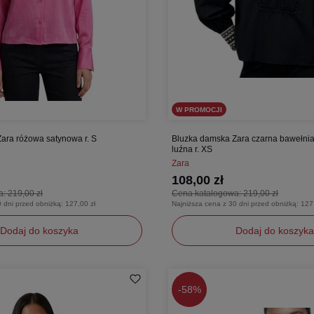
W PROMOCJI
ara różowa satynowa r. S
Bluzka damska Zara czarna bawełnia
luźna r. XS
Zara
108,00 zł
a:
219,00 zł
Cena katalogowa:
219,00 zł
0 dni przed obniżką:
127,00 zł
Najniższa cena z 30 dni przed obniżką:
127
Dodaj do koszyka
Dodaj do koszyka
XS
-
58%