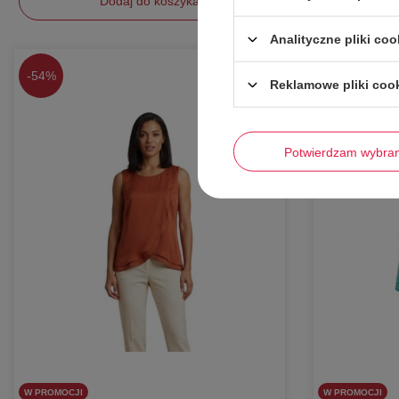
Dodaj do koszyka
Analityczne pliki coo
M
M
-
54%
-
52%
Reklamowe pliki coo
Potwierdzam wybra
W PROMOCJI
W PROMOCJI