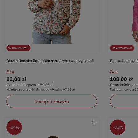
W PROMOCJI
W PROMOCJI
Bluzka damska Zara półprzeźroczysta wzorzysta r. S
Bluzka damska Z
Zara
Zara
82,00 zł
108,00 zł
Cena katalogowa:
159,00 zł
Cena katalogow
Najniższa cena z 30 dni przed obniżką:
97,00 zł
Najniższa cena z 3
Dodaj do koszyka
S
S
-
54%
-
50%