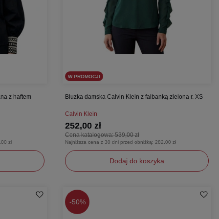
W PROMOCJI
na z haftem
Bluzka damska Calvin Klein z falbanką zielona r. XS
Calvin Klein
252,00 zł
Cena katalogowa:
539,00 zł
,00 zł
Najniższa cena z 30 dni przed obniżką:
282,00 zł
Dodaj do koszyka
XS
-
50%