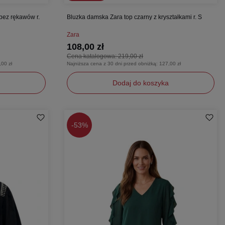
 bez rękawów r.
Bluzka damska Zara top czarny z kryształkami r. S
Zara
108,00 zł
Cena katalogowa:
219,00 zł
,00 zł
Najniższa cena z 30 dni przed obniżką:
127,00 zł
Dodaj do koszyka
S
-
53%