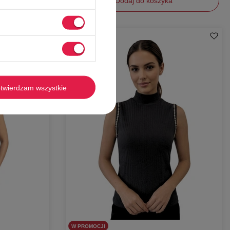
Dodaj do koszyka
M
-
51%
twierdzam wszystkie
W PROMOCJI