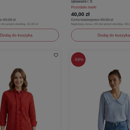
rękawami r. S
Pozostałe marki
40,00 zł
a:
69,00 zł
Cena katalogowa:
89,00 zł
0 dni przed obniżką:
31,00 zł
Najniższa cena z 30 dni przed obniżką:
40,0
Dodaj do koszyka
Dodaj do koszyka
S
-
59%