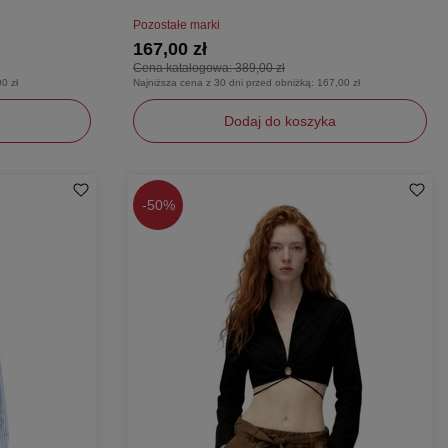
Pozostałe marki
167,00 zł
Cena katalogowa:
389,00 zł
0 zł
Najniższa cena z 30 dni przed obniżką:
167,00 zł
Dodaj do koszyka
S
-
50%