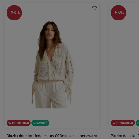
-
66%
-
55%
W PROMOCJI
NOWOŚĆ
W PROMOCJI
Bluzka damska Undercolors Of Benetton kopertowa w
Bluzka damska P