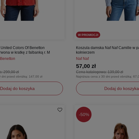
W PROMOCJI
United Colors Of Benetton
Koszula damska Naf Naf Camille w p
rwona w kratkę z falbanką r. M
kołnierzem
 Benetton
Naf Naf
57,00 zł
a:
299,00 zł
Cena katalogowa:
139,00 zł
0 dni przed obniżką:
147,00 zł
Najniższa cena z 30 dni przed obniżką:
67,0
Dodaj do koszyka
Dodaj do koszyka
XXS
XS
-
50%