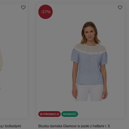
-
57%
W PROMOCJI
NOWOŚĆ
 i bufiastymi
Bluzka damska Glamour w paski z haftami r. S