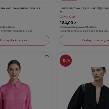
ara koszulowa luźna zielona z
Bluzka damska Calvin Klein błękitna
M
Calvin Klein
184,00 zł
a:
119,00 zł
Cena katalogowa:
399,00 zł
0 dni przed obniżką:
67,00 zł
Najniższa cena z 30 dni przed obniżką:
206
Dodaj do koszyka
Dodaj do koszyka
M
-
51%