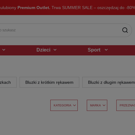
 ulubiony
Premium Outlet.
Trwa SUMMER SALE – oszczędzaj do -80%
Dzieci
Sport
czkach
Bluzki z krótkim rękawem
Bluzki z długim rękawem
KATEGORIA
MARKA
PRZEZNA