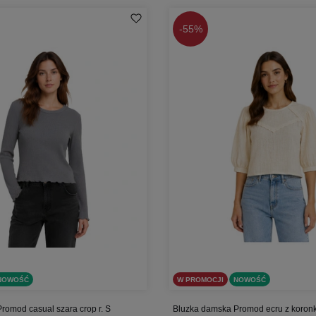
-
55%
NOWOŚĆ
W PROMOCJI
NOWOŚĆ
romod casual szara crop r. S
Bluzka damska Promod ecru z koronką