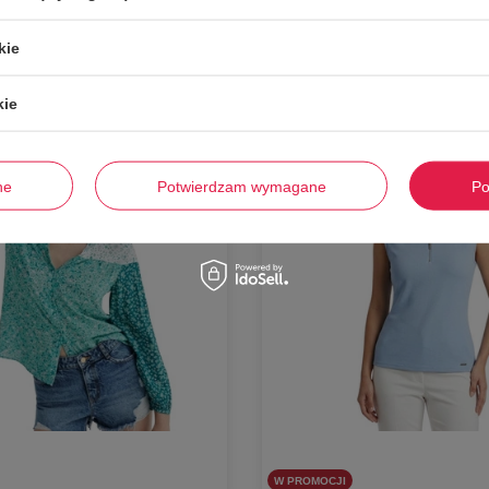
Dodaj do koszyka
Dodaj do koszyka
kie
M
-
54%
kie
ne
Potwierdzam wymagane
Po
W PROMOCJI