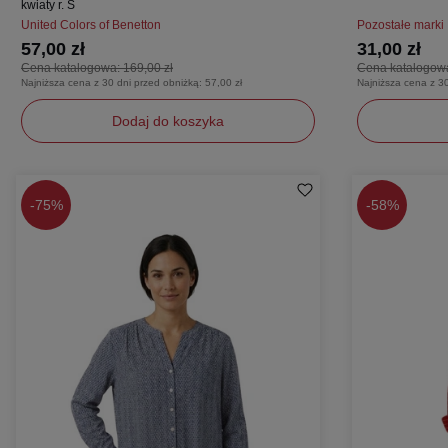
kwiaty r. S
United Colors of Benetton
Pozostałe marki
57,00 zł
31,00 zł
Cena katalogowa:
169,00 zł
Cena katalogow
Najniższa cena z 30 dni przed obniżką:
57,00 zł
Najniższa cena z 3
Dodaj do koszyka
S
S
-
75%
-
58%