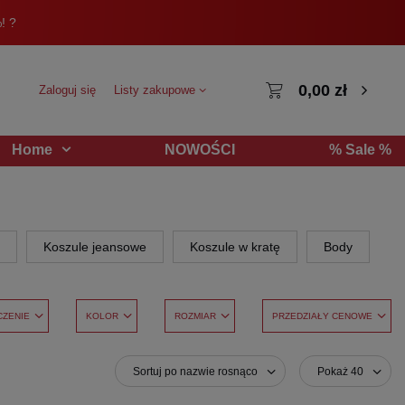
! ?
0,00 zł
Zaloguj się
Listy zakupowe
NOWOŚCI
% Sale %
Home
Koszule jeansowe
Koszule w kratę
Body
CZENIE
KOLOR
ROZMIAR
PRZEDZIAŁY CENOWE
Sortuj po nazwie rosnąco
Pokaż 40