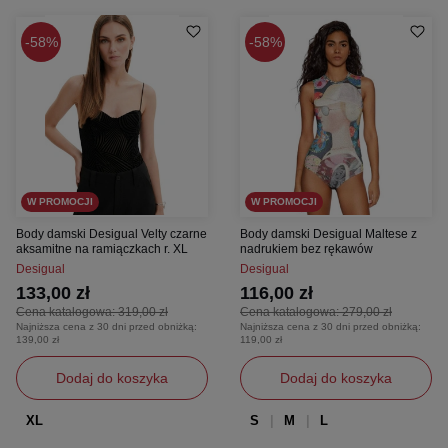
58%
58%
W PROMOCJI
W PROMOCJI
Body damski Desigual Velty czarne
Body damski Desigual Maltese z
aksamitne na ramiączkach r. XL
nadrukiem bez rękawów
Desigual
Desigual
133,00 zł
116,00 zł
Cena katalogowa:
319,00 zł
Cena katalogowa:
279,00 zł
Najniższa cena z 30 dni przed obniżką:
Najniższa cena z 30 dni przed obniżką:
139,00 zł
119,00 zł
Dodaj do koszyka
Dodaj do koszyka
XL
S
M
L