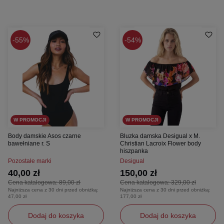
55%
54%
W PROMOCJI
W PROMOCJI
Body damskie Asos czarne
Bluzka damska Desigual x M.
bawełniane r. S
Christian Lacroix Flower body
hiszpanka
Pozostałe marki
Desigual
40,00 zł
150,00 zł
Cena katalogowa:
89,00 zł
Cena katalogowa:
329,00 zł
Najniższa cena z 30 dni przed obniżką:
Najniższa cena z 30 dni przed obniżką:
47,00 zł
177,00 zł
Dodaj do koszyka
Dodaj do koszyka