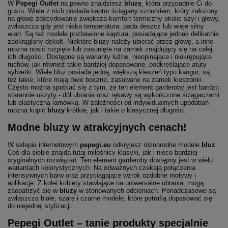
W
Pepegi Outlet
na pewno znajdziesz
bluzę
, która przypadnie Ci do
gustu. Wiele z nich posiada kaptur ściągany sznurkiem, który założony
na głowę zdecydowanie zwiększa komfort termiczny okolic szyi i głowy,
zwłaszcza gdy jest niska temperatura, pada deszcz lub wieje silny
wiatr. Są też modele pozbawione kaptura, posiadające jednak delikatnie
zaokrąglony dekolt. Niektóre bluzy należy ubierać przez głowę, a inne
można nosić rozpięte lub zasunięte na zamek znajdujący się na całej
ich długości. Dostępne są warianty luźne, nieopinające i niekrępujące
ruchów, jak również takie bardziej dopasowane, podkreślające atuty
sylwetki. Wiele bluz posiada jedną, większą kieszeń typu kangur; są
też takie, które mają dwie boczne, zasuwane na zamek kieszonki.
Często można spotkać się z tym, że ten element garderoby jest bardzo
starannie uszyty - dół ubrania oraz rękawy są wykończone ściągaczami
lub elastyczną lamówką. W zależności od indywidualnych upodobań
można kupić
bluzy
krótkie, jak i takie o klasycznej długości.
Modne bluzy w atrakcyjnych cenach!
W sklepie internetowym
pepegi.eu
odkryjesz różnorodne modele
bluz
.
Coś dla siebie znajdą tutaj miłośnicy klasyki, jak i nieco bardziej
oryginalnych rozwiązań. Ten element garderoby dostępny jest w wielu
wariantach kolorystycznych. Na odważnych czekają połączenia
intensywnych barw oraz przyciągające wzrok ozdobne motywy i
aplikacje. Z kolei kobiety stawiające na uniwersalne ubrania, mogą
zaopatrzyć się w
bluzy
w stonowanych odcieniach. Ponadczasowe są
zwłaszcza białe, szare i czarne modele, które potrafią dopasować się
do niejednej stylizacji.
Pepegi Outlet – tanie produkty specjalnie