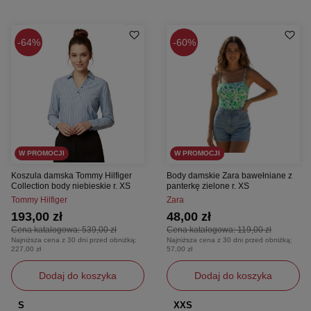
64%
60%
W PROMOCJI
W PROMOCJI
Koszula damska Tommy Hilfiger
Body damskie Zara bawełniane z
Collection body niebieskie r. XS
panterkę zielone r. XS
Tommy Hilfiger
Zara
193,00 zł
48,00 zł
Cena katalogowa:
539,00 zł
Cena katalogowa:
119,00 zł
Najniższa cena z 30 dni przed obniżką:
Najniższa cena z 30 dni przed obniżką:
227,00 zł
57,00 zł
Dodaj do koszyka
Dodaj do koszyka
S
XXS