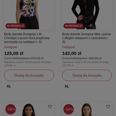
W PROMOCJI
W PROMOCJI
Body damski Desigual x M.
Body damski Desigual Mbs czarne
Christian Lacroix Niza prążkowy
z długim rekawem z nadrukiem r.
wzorzysty na szelkach r. XL
XL
Desigual
Desigual
125,00 zł
142,00 zł
Cena katalogowa:
299,00 zł
Cena katalogowa:
339,00 zł
Najniższa cena z 30 dni przed obniżką:
Najniższa cena z 30 dni przed obniżką:
129,00 zł
167,00 zł
Dodaj do koszyka
Dodaj do koszyka
XL
XL
58%
58%