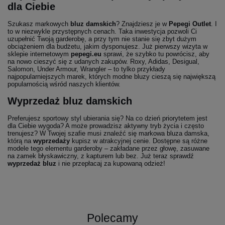
dla Ciebie
Szukasz markowych
bluz damskich
? Znajdziesz je w
Pepegi Outlet
. I
to w niezwykle przystępnych cenach. Taka inwestycja pozwoli Ci
uzupełnić Twoją garderobę, a przy tym nie stanie się zbyt dużym
obciążeniem dla budżetu, jakim dysponujesz. Już pierwszy wizyta w
sklepie internetowym
pepegi.eu
sprawi, że szybko tu powrócisz, aby
na nowo cieszyć się z udanych zakupów. Roxy, Adidas, Desigual,
Salomon, Under Armour, Wrangler – to tylko przykłady
najpopularniejszych marek, których modne bluzy cieszą się największą
popularnością wśród naszych klientów.
Wyprzedaż bluz damskich
Preferujesz sportowy styl ubierania się? Na co dzień priorytetem jest
dla Ciebie wygoda? A może prowadzisz aktywny tryb życia i często
trenujesz? W Twojej szafie musi znaleźć się markowa bluza damska,
którą na
wyprzedaży
kupisz w atrakcyjnej cenie. Dostępne są różne
modele tego elementu garderoby – zakładane przez głowę, zasuwane
na zamek błyskawiczny, z kapturem lub bez. Już teraz sprawdź
wyprzedaż bluz
i nie przepłacaj za kupowaną odzież!
Polecamy