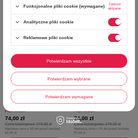
Dodaj do koszyka
Dodaj do koszyka
Zawsze
Funkcjonalne pliki cookie (wymagane)
aktywne
XS
M
XS
M
Analityczne pliki cookie
Reklamowe pliki cookie
73%
73%
Potwierdzam wszystkie
Potwierdzam wybrane
W PROMOCJI
W PROMOCJI
Potwierdzam wymagane
Body damskie Pepe Jeans Dua
Body damskie Pepe Jeans Dua
Lipa Katie przeźroczyste czarne
Lipa Katie przeźroczyte żółte
Pepe Jeans
Pepe Jeans
74,00 zł
74,00 zł
Cena katalogowa:
279,00 zł
Cena katalogowa:
279,00 zł
Najniższa cena z 30 dni przed obniżką:
Najniższa cena z 30 dni przed obniżką:
87,00 zł
87,00 zł