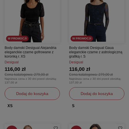
W PROMOCJI
W PROMOCJI
Body damski Desigual Alejandria
Body damski Desigual Gaua
eleganckie czarne gofrowane z
eleganckie czarne z astrologiczną
koronką r. XS
grafiką r. S
Desigual
Desigual
116,00 zł
116,00 zł
Cena katalogowa:
279,00 zł
Cena katalogowa:
279,00 zł
Najniższa cena z 30 dni przed obniżką:
Najniższa cena z 30 dni przed obniżką:
137,00 zł
137,00 zł
Dodaj do koszyka
Dodaj do koszyka
XS
S