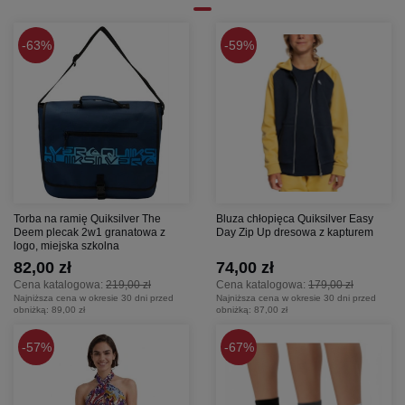
63%
59%
Torba na ramię Quiksilver The
Bluza chłopięca Quiksilver Easy
Deem plecak 2w1 granatowa z
Day Zip Up dresowa z kapturem
logo, miejska szkolna
82,00 zł
74,00 zł
Cena katalogowa:
219,00 zł
Cena katalogowa:
179,00 zł
Najniższa cena w okresie 30 dni przed
Najniższa cena w okresie 30 dni przed
obniżką:
89,00 zł
obniżką:
87,00 zł
57%
67%