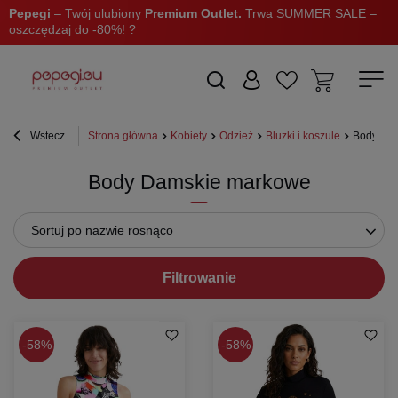
Pepegi
– Twój ulubiony
Premium Outlet.
Trwa SUMMER SALE –
oszczędzaj do -80%! ?
Wstecz
Strona główna
Kobiety
Odzież
Bluzki i koszule
Body
Body Damskie markowe
Sortuj po nazwie rosnąco
Filtrowanie
58%
58%