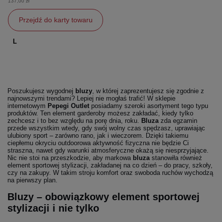
137,00 zł
Przejdź do karty towaru
L
Poszukujesz wygodnej
bluzy
, w której zaprezentujesz się zgodnie z
najnowszymi trendami? Lepiej nie mogłaś trafić! W sklepie
internetowym
Pepegi Outlet
posiadamy szeroki asortyment tego typu
produktów. Ten element garderoby możesz zakładać, kiedy tylko
zechcesz i to bez względu na porę dnia, roku.
Bluza
zda egzamin
przede wszystkim wtedy, gdy swój wolny czas spędzasz, uprawiając
ulubiony sport – zarówno rano, jak i wieczorem. Dzięki takiemu
ciepłemu okryciu outdoorowa aktywność fizyczna nie będzie Ci
straszna, nawet gdy warunki atmosferyczne okażą się niesprzyjające.
Nic nie stoi na przeszkodzie, aby markowa
bluza
stanowiła również
element sportowej stylizacji, zakładanej na co dzień – do pracy, szkoły,
czy na zakupy. W takim stroju komfort oraz swoboda ruchów wychodzą
na pierwszy plan.
Bluzy – obowiązkowy element sportowej
stylizacji i nie tylko