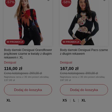
57%
58%
W PROMOCJI
W PROMOCJI
Body damski Desigual Grandflower
Body damski Desigual Pacs czarne
prążkowe czarne w kwiaty z długim
z długim rekawem
rekawem r. XL
Desigual
Desigual
116,00 zł
167,00 zł
Cena katalogowa:
269,00 zł
Cena katalogowa:
399,00 zł
Najniższa cena z 30 dni przed obniżką:
Najniższa cena z 30 dni przed obniżką:
137,00 zł
197,00 zł
Dodaj do koszyka
Dodaj do koszyka
XL
XS
L
XL