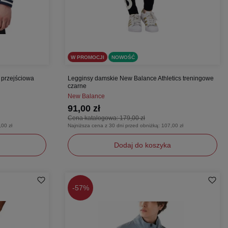
W PROMOCJI
NOWOŚĆ
przejściowa
Legginsy damskie New Balance Athletics treningowe
czarne
New Balance
91,00 zł
Cena katalogowa:
179,00 zł
,00 zł
Najniższa cena z 30 dni przed obniżką:
107,00 zł
Dodaj do koszyka
XS/S
S/M
-
57%