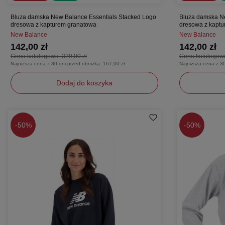
Bluza damska New Balance Essentials Stacked Logo
Bluza damska Ne
dresowa z kapturem granatowa
dresowa z kaptur
New Balance
New Balance
142,00 zł
142,00 zł
Cena katalogowa:
329,00 zł
Cena katalogow
Najniższa cena z 30 dni przed obniżką:
167,00 zł
Najniższa cena z 3
Dodaj do koszyka
S
M
L
-
50%
-
50%