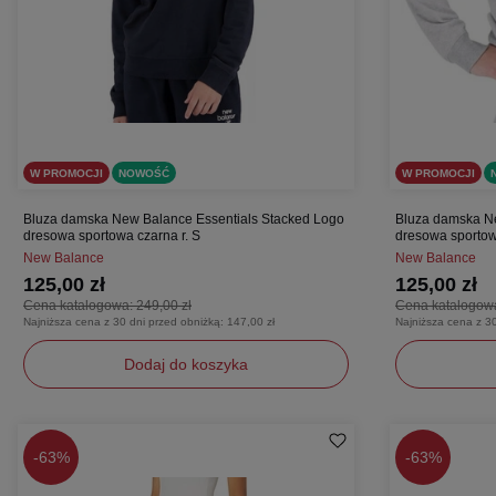
W PROMOCJI
NOWOŚĆ
W PROMOCJI
Bluza damska New Balance Essentials Stacked Logo
Bluza damska Ne
dresowa sportowa czarna r. S
dresowa sportowa
New Balance
New Balance
125,00 zł
125,00 zł
Cena katalogowa:
249,00 zł
Cena katalogow
Najniższa cena z 30 dni przed obniżką:
147,00 zł
Najniższa cena z 3
Dodaj do koszyka
S
S
-
63%
-
63%