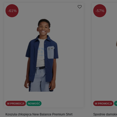
-
61%
-
57%
W PROMOCJI
NOWOŚĆ
W PROMOCJI
Koszula chłopięca New Balance Premium Shirt
Spodnie damski