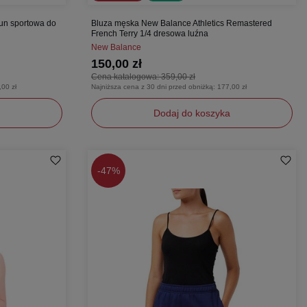
un sportowa do
Bluza męska New Balance Athletics Remastered
French Terry 1/4 dresowa luźna
New Balance
150,00 zł
Cena katalogowa:
359,00 zł
,00 zł
Najniższa cena z 30 dni przed obniżką:
177,00 zł
Dodaj do koszyka
XL
XXL
-
47%