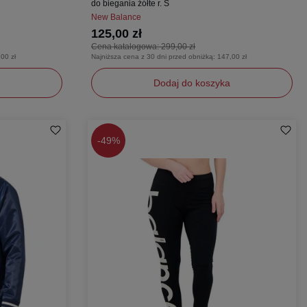
do biegania żółte r. S
New Balance
125,00 zł
Cena katalogowa:
299,00 zł
00 zł
Najniższa cena z 30 dni przed obniżką:
147,00 zł
Dodaj do koszyka
S
-
49%