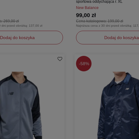
sportowa oddychająca r. XL
New Balance
99,00 zł
a:
269,00 zł
Cena katalogowa:
199,00 zł
0 dni przed obniżką:
137,00 zł
Najniższa cena z 30 dni przed obniżką:
117,
Dodaj do koszyka
Dodaj do koszyka
XL
-
58%