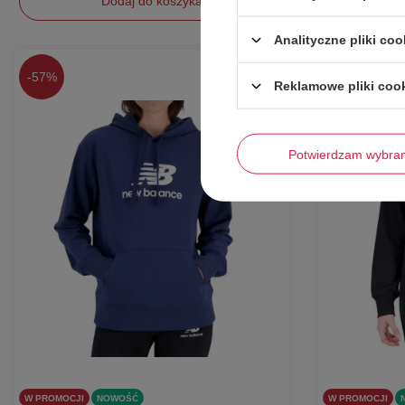
Dodaj do koszyka
Analityczne pliki coo
XXL
M
L
-
57%
-
57%
Reklamowe pliki coo
Potwierdzam wybra
W PROMOCJI
NOWOŚĆ
W PROMOCJI