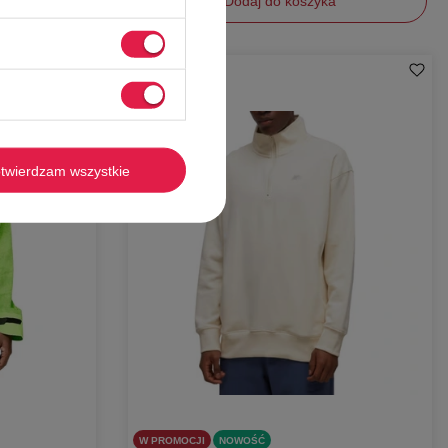
Dodaj do koszyka
L
XL
-
58%
twierdzam wszystkie
W PROMOCJI
NOWOŚĆ