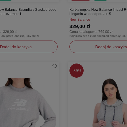
w Balance Essentials Stacked Logo
Kurtka męska New Balance Impact R
em czarna r. L
biegania wodoodporna r. S
New Balance
329,00 zł
a:
329,00 zł
Cena katalogowa:
769,00 zł
0 dni przed obniżką:
167,00 zł
Najniższa cena z 30 dni przed obniżką:
387
Dodaj do koszyka
Dodaj do koszyka
S
-
59%