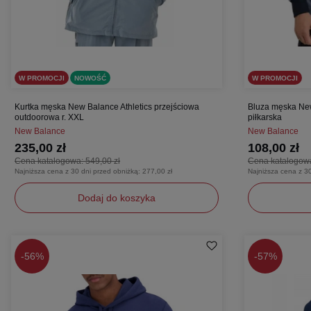
W PROMOCJI
NOWOŚĆ
W PROMOCJI
Kurtka męska New Balance Athletics przejściowa
Bluza męska N
outdoorowa r. XXL
piłkarska
New Balance
New Balance
235,00 zł
108,00 zł
Cena katalogowa:
549,00 zł
Cena katalogow
Najniższa cena z 30 dni przed obniżką:
277,00 zł
Najniższa cena z 3
Dodaj do koszyka
XXL
S
XL
-
56%
-
57%