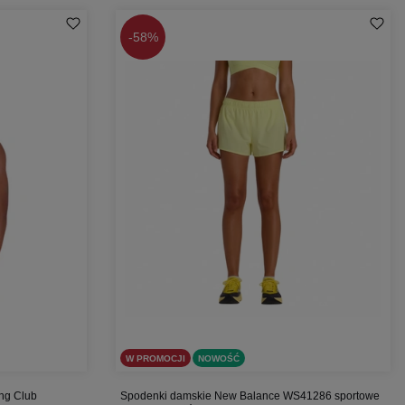
-
58%
W PROMOCJI
NOWOŚĆ
ng Club
Spodenki damskie New Balance WS41286 sportowe