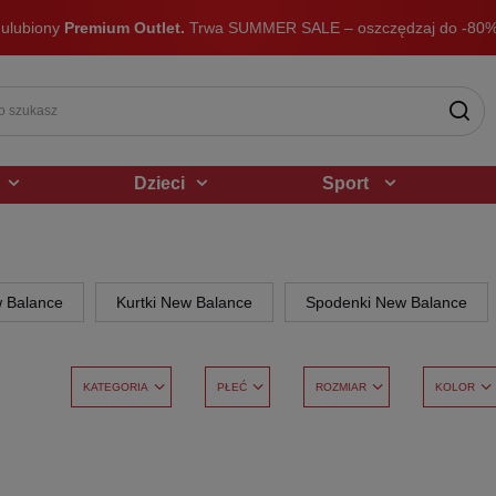
 ulubiony
Premium Outlet.
Trwa SUMMER SALE – oszczędzaj do -80%
Dzieci
Sport
w Balance
Kurtki New Balance
Spodenki New Balance
KATEGORIA
PŁEĆ
ROZMIAR
KOLOR