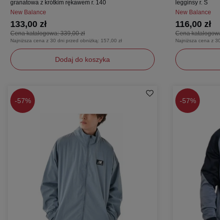
granatowa z krótkim rękawem r. 140
legginsy r. S
New Balance
New Balance
133,00 zł
116,00 zł
Cena katalogowa:
339,00 zł
Cena katalogow
Najniższa cena z 30 dni przed obniżką:
157,00 zł
Najniższa cena z 3
Dodaj do koszyka
140
S
-
57%
-
57%