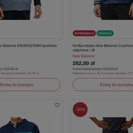
W PROMOCJI
NOWOŚĆ
ew Balance EMJ9032GNM sportowa
Kurtka męska New Balance Coaches 
satynowa r. M
New Balance
252,00 zł
a:
249,00 zł
Cena katalogowa:
599,00 zł
0 dni przed obniżką:
95,00 zł
Najniższa cena z 30 dni przed obniżką:
277
Dodaj do koszyka
Dodaj do koszyka
M
-
50%