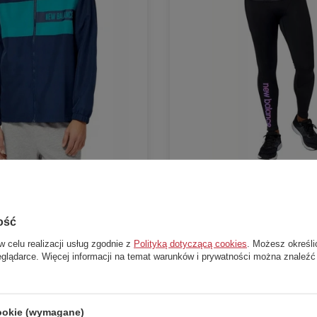
NOWOŚĆ
W PROMOCJI
NOWOŚĆ
ość
ew Balance Wind Defy sportowa
Legginsy męskie New Balance Impact
sportowe treningowe getry
w celu realizacji usług zgodnie z
Polityką dotyczącą cookies
. Możesz określi
New Balance
eglądarce. Więcej informacji na temat warunków i prywatności można znaleźć
99,00 zł
a:
769,00 zł
Cena katalogowa:
199,00 zł
0 dni przed obniżką:
387,00 zł
Najniższa cena z 30 dni przed obniżką:
117,
cookie (wymagane)