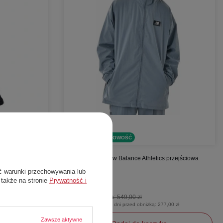
W PROMOCJI
NOWOŚĆ
 Run AT Tight
Kurtka męska New Balance Athletics przejściowa
outdoorowa
ć warunki przechowywania lub
New Balance
 także na stronie
Prywatność i
235,00 zł
Cena katalogowa:
549,00 zł
00 zł
Najniższa cena z 30 dni przed obniżką:
277,00 zł
Zawsze aktywne