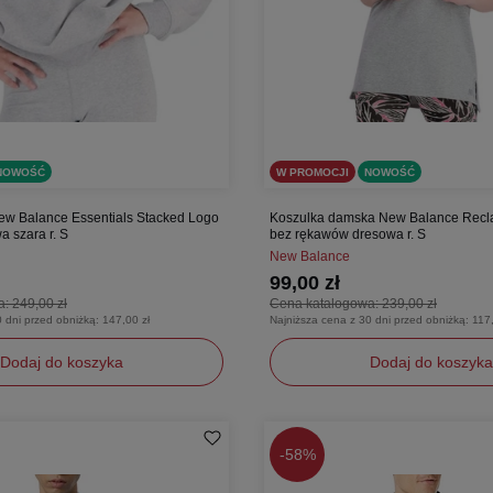
NOWOŚĆ
W PROMOCJI
NOWOŚĆ
w Balance Essentials Stacked Logo
Koszulka damska New Balance Recla
 szara r. S
bez rękawów dresowa r. S
New Balance
99,00 zł
a:
249,00 zł
Cena katalogowa:
239,00 zł
0 dni przed obniżką:
147,00 zł
Najniższa cena z 30 dni przed obniżką:
117,
Dodaj do koszyka
Dodaj do koszyka
S
-
58%