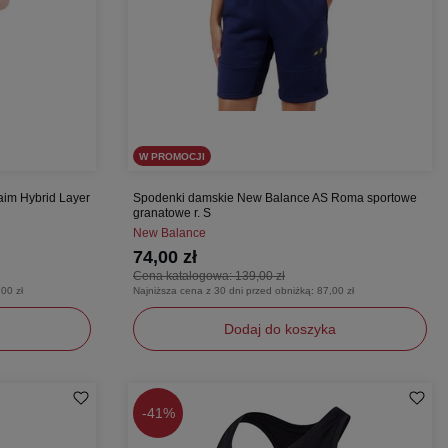
W PROMOCJI
im Hybrid Layer
Spodenki damskie New Balance AS Roma sportowe
granatowe r. S
New Balance
74,00 zł
Cena katalogowa:
139,00 zł
00 zł
Najniższa cena z 30 dni przed obniżką:
87,00 zł
Dodaj do koszyka
S
-
41%