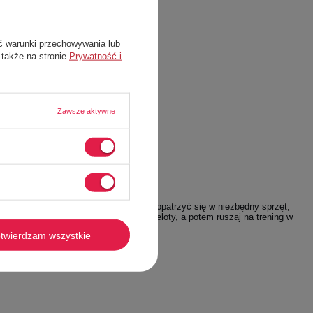
ć warunki przechowywania lub
 także na stronie
Prywatność i
Zawsze aktywne
Ci jak największą radość, musisz zaopatrzyć się w niezbędny sprzęt,
az inne niezbędne gadżety i prywatne bibeloty, a potem ruszaj na trening w
twierdzam wszystkie