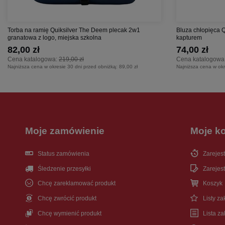
Torba na ramię Quiksilver The Deem plecak 2w1
Bluza chłopięca 
granatowa z logo, miejska szkolna
kapturem
82,00 zł
74,00 zł
Cena katalogowa:
219,00 zł
Cena katalogowa
Najniższa cena w okresie 30 dni przed obniżką:
89,00 zł
Najniższa cena w okr
Moje zamówienie
Moje k
Status zamówienia
Zarejest
Śledzenie przesyłki
Zarejest
Chcę zareklamować produkt
Koszyk
Chcę zwrócić produkt
Listy z
Chcę wymienić produkt
Lista z