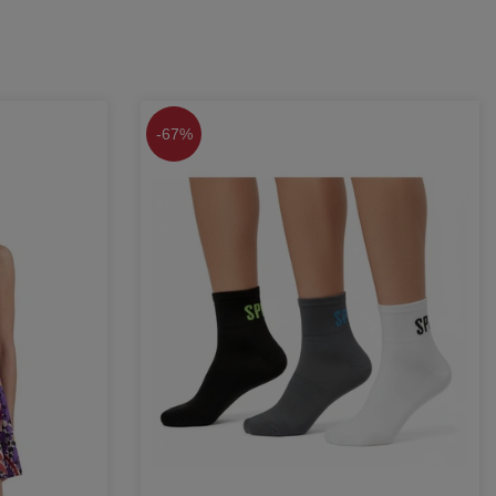
-
67%