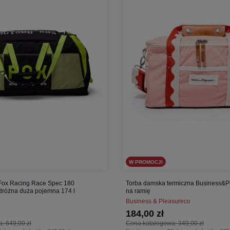
W PROMOCJI
Fox Racing Race Spec 180
Torba damska termiczna Business&P
dróżna duża pojemna 174 l
na ramię
Business & Pleasureco
184,00 zł
a:
649,00 zł
Cena katalogowa:
349,00 zł