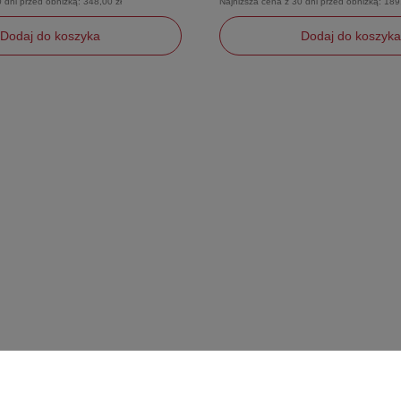
0 dni przed obniżką:
348,00 zł
Najniższa cena z 30 dni przed obniżką:
189
Dodaj do koszyka
Dodaj do koszyka
y
uniwersalny