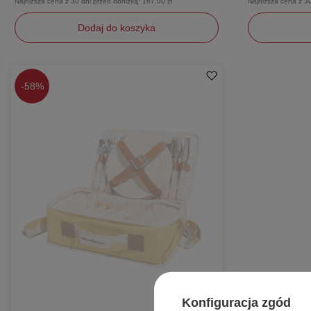
Najniższa cena z 30 dni przed obniżką:
167,00 zł
Najniższa cena z 3
Dodaj do koszyka
L
uniwersaln
-
58%
Konfiguracja zgód