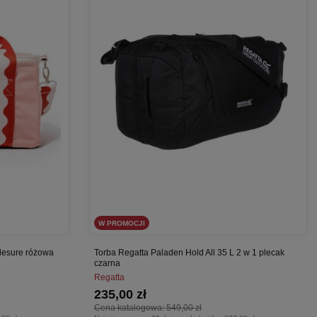
W PROMOCJI
lesure różowa
Torba Regatta Paladen Hold All 35 L 2 w 1 plecak
czarna
Regatta
235,00 zł
Cena katalogowa:
549,00 zł