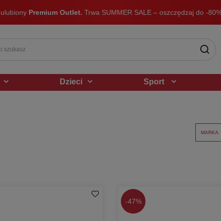
 ulubiony
Premium Outlet.
Trwa SUMMER SALE – oszczędzaj do -80%
Dzieci
Sport
MARKA
-
47%