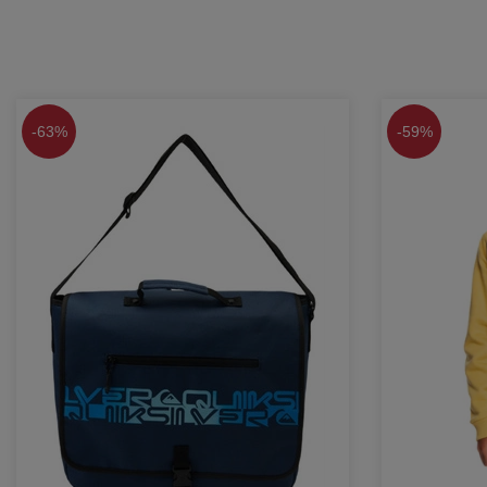
-
63%
-
59%