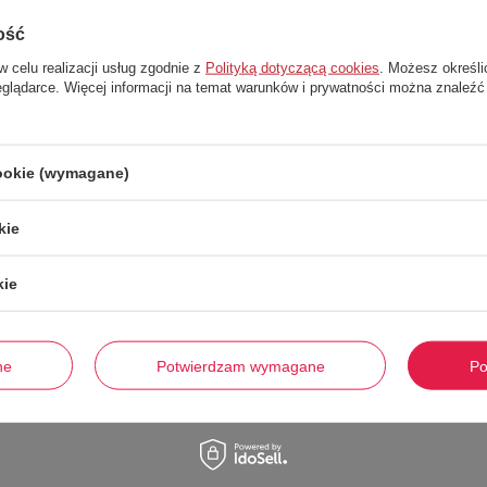
ość
w celu realizacji usług zgodnie z
Polityką dotyczącą cookies
. Możesz określi
eglądarce. Więcej informacji na temat warunków i prywatności można znaleźć
cookie (wymagane)
kie
kie
ność fizyczna jest Twoim nawykiem? Aby systematyczne ćwiczenia sprawiały 
by sportowe damskie
. Zapakuj do niej strój, ręcznik, buty, bidon z wodą or
ne
Potwierdzam wymagane
Po
nna mieć cechy?