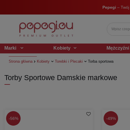
Pepegi
– Twój
Marki
Kobiety
Mężczyźni
Strona główna
Kobiety
Torebki i Plecaki
Torba sportowa
Torby Sportowe Damskie markowe
-
56%
-
49%