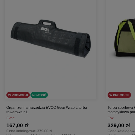
W PROMOCJI
NOWOŚĆ
W PROMOCJI
Organizer na narzędzia EVOC Gear Wrap L torba
Torba sportowa 
rowerowa r. L
motocyklowa po
Evoc
Fox
167,00 zł
329,00 zł
Cena katalogowa:
379,00 zł
Cena katalogow