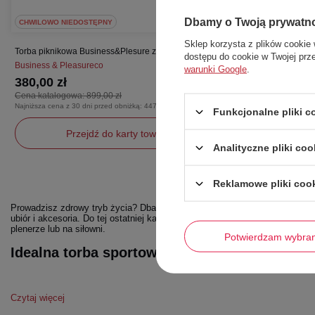
Dbamy o Twoją prywatn
CHWILOWO NIEDOSTĘPNY
Sklep korzysta z plików cookie 
Torba piknikowa Business&Plesure zestaw dla 4 osób
dostępu do cookie w Twojej prz
Business & Pleasureco
warunki Google
.
380,00 zł
Cena katalogowa:
899,00 zł
Najniższa cena z 30 dni przed obniżką:
447,00 zł
Funkcjonalne pliki 
Przejdź do karty towaru
Analityczne pliki coo
uniwersalny
Reklamowe pliki coo
Prowadzisz zdrowy tryb życia? Dbasz o swoją kondycję? Codzienna aktyw
ubiór i akcesoria. Do tej ostatniej kategorii zaliczają się między innymi
tor
plenerze lub na siłowni.
Potwierdzam wybra
Idealna torba sportowa damska – jakie powi
Czytaj więcej