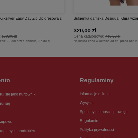
Quiksilver Easy Day Zip Up dresowa z
Sukienka damska Desigual Khira wzorzy
320,00 zł
:
179,00 zł
Cena katalogowa:
749,00 zł
esie 30 dni przed obniżką:
87,00 zł
Najniższa cena w okresie 30 dni przed obniż
onto
Regulaminy
Informacje o firmie
ruj się jako hurtownik
Wysyłka
ruj się
Sposoby płatności i prowizje
Regulamin
akupowe
Polityka prywatności
akupionych produktów