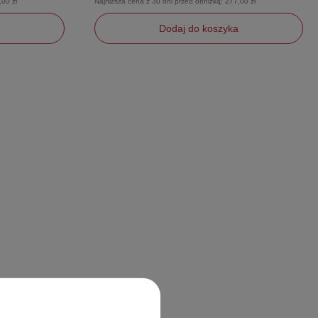
,00 zł
Najniższa cena z 30 dni przed obniżką:
277,00 zł
Dodaj do koszyka