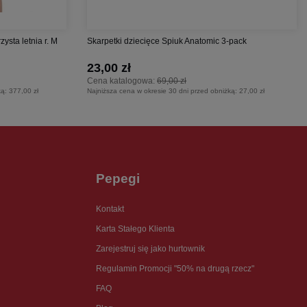
sta letnia r. M
Skarpetki dziecięce Spiuk Anatomic 3-pack
23,00 zł
Cena katalogowa:
69,00 zł
ką:
377,00 zł
Najniższa cena w okresie 30 dni przed obniżką:
27,00 zł
Pepegi
Kontakt
Karta Stałego Klienta
Zarejestruj się jako hurtownik
Regulamin Promocji "50% na drugą rzecz"
FAQ