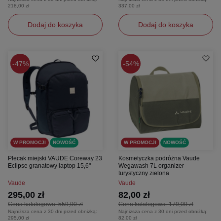
218,00 zł
337,00 zł
Dodaj do koszyka
Dodaj do koszyka
47%
54%
W PROMOCJI
NOWOŚĆ
W PROMOCJI
NOWOŚĆ
Plecak miejski VAUDE Coreway 23
Kosmetyczka podróżna Vaude
Eclipse granatowy laptop 15,6"
Wegawash 7L organizer
turystyczny zielona
Vaude
Vaude
295,00 zł
82,00 zł
Cena katalogowa:
559,00 zł
Cena katalogowa:
179,00 zł
Najniższa cena z 30 dni przed obniżką:
Najniższa cena z 30 dni przed obniżką:
295,00 zł
82,00 zł