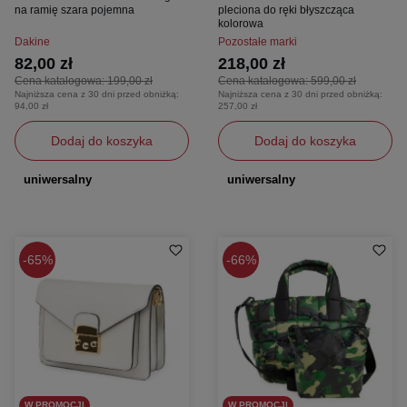
na ramię szara pojemna
pleciona do ręki błyszcząca
kolorowa
Dakine
Pozostałe marki
82,00 zł
218,00 zł
Cena katalogowa:
199,00 zł
Cena katalogowa:
599,00 zł
Najniższa cena z 30 dni przed obniżką:
Najniższa cena z 30 dni przed obniżką:
94,00 zł
257,00 zł
Dodaj do koszyka
Dodaj do koszyka
uniwersalny
uniwersalny
65%
66%
W PROMOCJI
W PROMOCJI