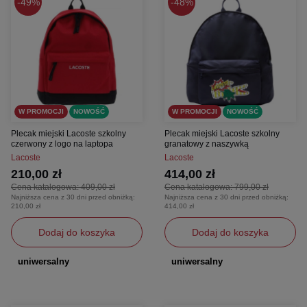
49%
48%
W PROMOCJI
NOWOŚĆ
W PROMOCJI
NOWOŚĆ
Plecak miejski Lacoste szkolny
Plecak miejski Lacoste szkolny
czerwony z logo na laptopa
granatowy z naszywką
Lacoste
Lacoste
210,00 zł
414,00 zł
Cena katalogowa:
409,00 zł
Cena katalogowa:
799,00 zł
Najniższa cena z 30 dni przed obniżką:
Najniższa cena z 30 dni przed obniżką:
210,00 zł
414,00 zł
Dodaj do koszyka
Dodaj do koszyka
uniwersalny
uniwersalny