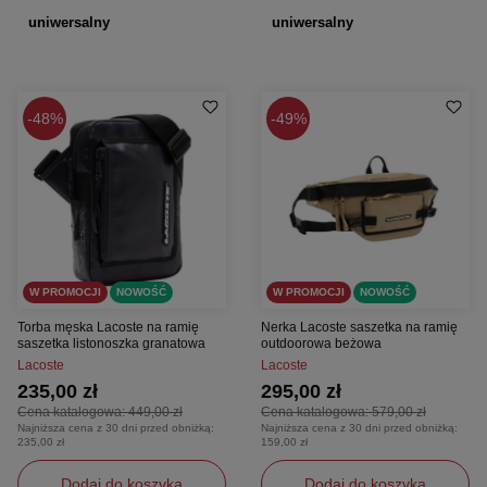
uniwersalny
uniwersalny
48%
49%
W PROMOCJI
NOWOŚĆ
W PROMOCJI
NOWOŚĆ
Torba męska Lacoste na ramię
Nerka Lacoste saszetka na ramię
saszetka listonoszka granatowa
outdoorowa beżowa
Lacoste
Lacoste
235,00 zł
295,00 zł
Cena katalogowa:
449,00 zł
Cena katalogowa:
579,00 zł
Najniższa cena z 30 dni przed obniżką:
Najniższa cena z 30 dni przed obniżką:
235,00 zł
159,00 zł
Dodaj do koszyka
Dodaj do koszyka