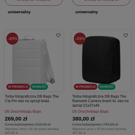
uniwersalny
uniwersalny
49%
49%
W PROMOCJI
NOWOŚĆ
W PROMOCJI
NOWOŚĆ
Torba fotograficzna DB Bags The
Torba fotograficzna DB Bags The
CIa Pro etui na sprzęt biała
Ramverk Camera Insert XL etui na
sprzęt 21x37x46
Db Douchebags Bags
Db Douchebags Bags
269,00 zł
380,00 zł
Cena katalogowa:
529,00 zł
Cena katalogowa:
749,00 zł
Najniższa cena z 30 dni przed obniżką:
Najniższa cena z 30 dni przed obniżką:
269,00 zł
337,00 zł