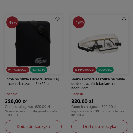
49%
49%
W PROMOCJI
NOWOŚĆ
W PROMOCJI
NOWOŚĆ
Torba na ramię Lacoste Body Bag
Nerka Lacoste saszetka na ramię
listonoszka czarna 34x25 cm
outdoorowa śmietankowa z
nadrukiem
Lacoste
Lacoste
320,00 zł
320,00 zł
Cena katalogowa:
629,00 zł
Cena katalogowa:
629,00 zł
Najniższa cena z 30 dni przed obniżką:
Najniższa cena z 30 dni przed obniżką:
320,00 zł
320,00 zł
Dodaj do koszyka
Dodaj do koszyka