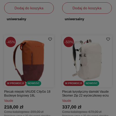
Dodaj do koszyka
Dodaj do koszyka
uniwersalny
uniwersalny
45%
50%
W PROMOCJI
NOWOŚĆ
W PROMOCJI
NOWOŚĆ
Plecak miejski VAUDE CityGo 18
Plecak turystyczny damski Vaude
Buckeye brązowy 18L
Skomer Zip 22 wycieczkowy ecru
Vaude
Vaude
218,00 zł
337,00 zł
Cena katalogowa:
399,00 zł
Cena katalogowa:
679,00 zł
Najniższa cena z 30 dni przed obniżką:
Najniższa cena z 30 dni przed obniżką: