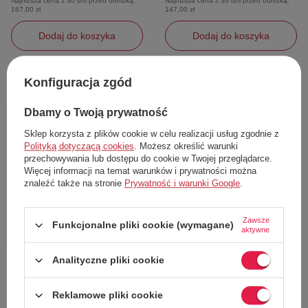
Najniższa cena z 30 dni przed obniżką:
Najniższa cena z 30 dni przed obniżką:
167,00 zł
147,00 zł
Dodaj do koszyka
Dodaj do koszyka
L
Konfiguracja zgód
Dbamy o Twoją prywatność
50%
48%
Sklep korzysta z plików cookie w celu realizacji usług zgodnie z
Polityką dotyczącą cookies
. Możesz określić warunki
przechowywania lub dostępu do cookie w Twojej przeglądarce.
Więcej informacji na temat warunków i prywatności można
znaleźć także na stronie
Prywatność i warunki Google
.
Zawsze
Funkcjonalne pliki cookie (wymagane)
aktywne
W PROMOCJI
W PROMOCJI
Nosidełko dla dziecka Vaude
Plecak unisex Vaude Se Xal 15
Analityczne pliki cookie
Amare Baby Carrier ergonomiczne
turystyczny miejski szary pojemny
turystyczne 3-15 kg
Vaude
Vaude
Reklamowe pliki cookie