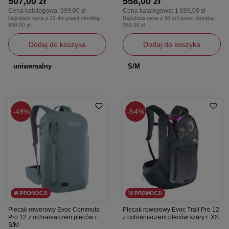
507,00 zł
558,00 zł
Cena katalogowa:
999,00 zł
Cena katalogowa:
1 099,00 zł
Najniższa cena z 30 dni przed obniżką:
Najniższa cena z 30 dni przed obniżką:
539,00 zł
589,00 zł
Dodaj do koszyka
Dodaj do koszyka
uniwersalny
S/M
49%
54%
W PROMOCJI
W PROMOCJI
Plecak rowerowy Evoc Commuta
Plecak rowerowy Evoc Trail Pro 12
Pro 12 z ochraniaczem pleców r.
z ochraniaczem pleców szary r. XS
S/M