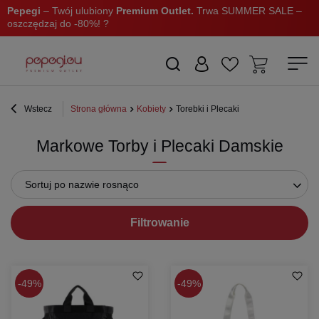
Pepegi
– Twój ulubiony
Premium Outlet.
Trwa SUMMER SALE –
oszczędzaj do -80%! ?
Wstecz
Strona główna
Kobiety
Torebki i Plecaki
Markowe Torby i Plecaki Damskie
Sortuj po nazwie rosnąco
Filtrowanie
49%
49%