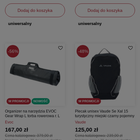
Dodaj do koszyka
Dodaj do koszyka
uniwersalny
uniwersalny
56%
48%
W PROMOCJI
NOWOŚĆ
W PROMOCJI
Organizer na narzędzia EVOC
Plecak unisex Vaude Se Xal 15
Gear Wrap L torba rowerowa r. L
turystyczny miejski czarny pojemny
Evoc
Vaude
167,00 zł
125,00 zł
Cena katalogowa:
379,00 zł
Cena katalogowa:
239,00 zł