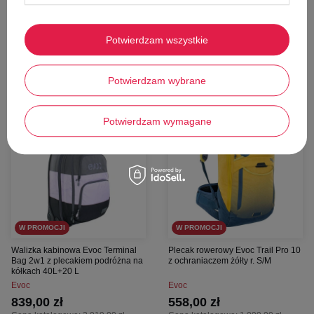
337,00 zł
125,00 zł
Cena katalogowa:
679,00 zł
Cena katalogowa:
239,00 zł
Najniższa cena z 30 dni przed obniżką:
Najniższa cena z 30 dni przed obniżką:
397,00 zł
147,00 zł
Potwierdzam wszystkie
Dodaj do koszyka
Dodaj do koszyka
Potwierdzam wybrane
58%
49%
Potwierdzam wymagane
W PROMOCJI
W PROMOCJI
Walizka kabinowa Evoc Terminal
Plecak rowerowy Evoc Trail Pro 10
Bag 2w1 z plecakiem podróżna na
z ochraniaczem żółty r. S/M
kółkach 40L+20 L
Evoc
Evoc
839,00 zł
558,00 zł