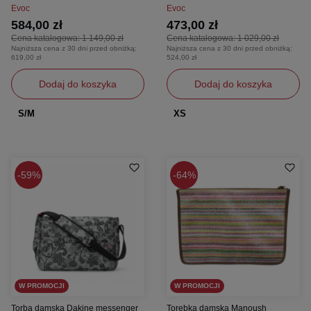
Evoc
Evoc
584,00 zł
473,00 zł
Cena katalogowa:
1 149,00 zł
Cena katalogowa:
1 029,00 zł
Najniższa cena z 30 dni przed obniżką:
Najniższa cena z 30 dni przed obniżką:
619,00 zł
524,00 zł
Dodaj do koszyka
Dodaj do koszyka
S/M
XS
59%
64%
W PROMOCJI
W PROMOCJI
Torba damska Dakine messenger
Torebka damska Manoush