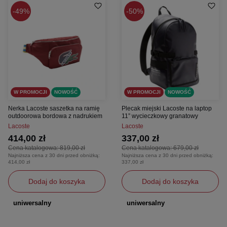
49%
50%
W PROMOCJI
NOWOŚĆ
W PROMOCJI
NOWOŚĆ
Nerka Lacoste saszetka na ramię
Plecak miejski Lacoste na laptop
outdoorowa bordowa z nadrukiem
11” wycieczkowy granatowy
Lacoste
Lacoste
414,00 zł
337,00 zł
Cena katalogowa:
819,00 zł
Cena katalogowa:
679,00 zł
Najniższa cena z 30 dni przed obniżką:
Najniższa cena z 30 dni przed obniżką:
414,00 zł
337,00 zł
Dodaj do koszyka
Dodaj do koszyka
uniwersalny
uniwersalny