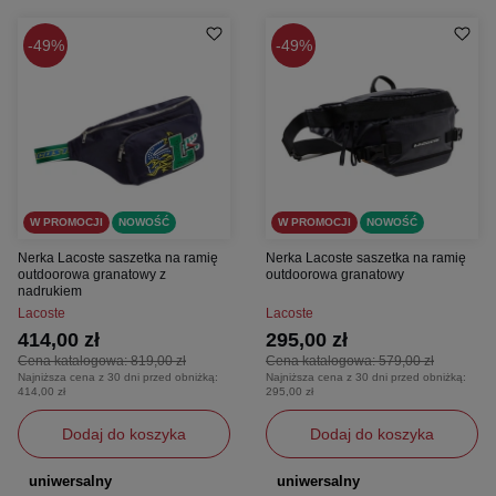
49%
49%
W PROMOCJI
NOWOŚĆ
W PROMOCJI
NOWOŚĆ
Nerka Lacoste saszetka na ramię
Nerka Lacoste saszetka na ramię
outdoorowa granatowy z
outdoorowa granatowy
nadrukiem
Lacoste
Lacoste
414,00 zł
295,00 zł
Cena katalogowa:
819,00 zł
Cena katalogowa:
579,00 zł
Najniższa cena z 30 dni przed obniżką:
Najniższa cena z 30 dni przed obniżką:
414,00 zł
295,00 zł
Dodaj do koszyka
Dodaj do koszyka
uniwersalny
uniwersalny