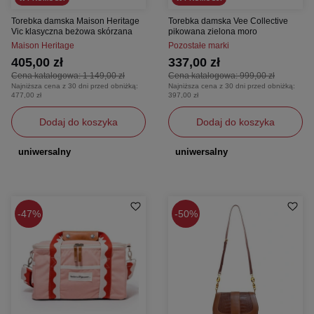
Torebka damska Maison Heritage
Torebka damska Vee Collective
Vic klasyczna beżowa skórzana
pikowana zielona moro
Maison Heritage
Pozostałe marki
405,00 zł
337,00 zł
Cena katalogowa:
1 149,00 zł
Cena katalogowa:
999,00 zł
Najniższa cena z 30 dni przed obniżką:
Najniższa cena z 30 dni przed obniżką:
477,00 zł
397,00 zł
Dodaj do koszyka
Dodaj do koszyka
uniwersalny
uniwersalny
47%
50%