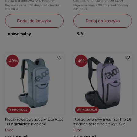
Cena katalogowa:
2 019,00 zł
Cena katalogowa:
1 099,00 zł
Najniższa cena z 30 dni przed obniżką:
Najniższa cena z 30 dni przed obniżką:
889,00 zł
591,00 zł
Dodaj do koszyka
Dodaj do koszyka
uniwersalny
S/M
49%
49%
W PROMOCJI
W PROMOCJI
Plecak rowerowy Evoc Fr Lite Race
Plecak rowerowy Evoc Trail Pro 16
10l z grzbietem niebieski
z ochraniaczem fioletowy r. S/M
Evoc
Evoc