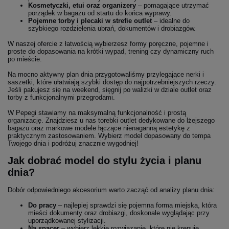
Kosmetyczki, etui oraz organizery
– pomagające utrzymać
porządek w bagażu od startu do końca wyprawy.
Pojemne torby i plecaki w strefie outlet
– idealne do
szybkiego rozdzielenia ubrań, dokumentów i drobiazgów.
W naszej ofercie z łatwością wybierzesz formy poręczne, pojemne i
proste do dopasowania na krótki wypad, trening czy dynamiczny ruch
po mieście.
Na mocno aktywny plan dnia przygotowaliśmy przylegające nerki i
saszetki, które ułatwiają szybki dostęp do najpotrzebniejszych rzeczy.
Jeśli pakujesz się na weekend, sięgnij po walizki w dziale outlet oraz
torby z funkcjonalnymi przegrodami.
W Pepegi stawiamy na maksymalną funkcjonalność i prostą
organizację. Znajdziesz u nas torebki outlet dedykowane do lżejszego
bagażu oraz markowe modele łączące nienaganną estetykę z
praktycznym zastosowaniem. Wybierz model dopasowany do tempa
Twojego dnia i podróżuj znacznie wygodniej!
Jak dobrać model do stylu życia i planu
dnia?
Dobór odpowiedniego akcesorium warto zacząć od analizy planu dnia:
Do pracy
– najlepiej sprawdzi się pojemna forma miejska, która
mieści dokumenty oraz drobiazgi, doskonale wyglądając przy
uporządkowanej stylizacji.
Na spacer
– wybierz lekkie rozwiązanie, które nie krępuje