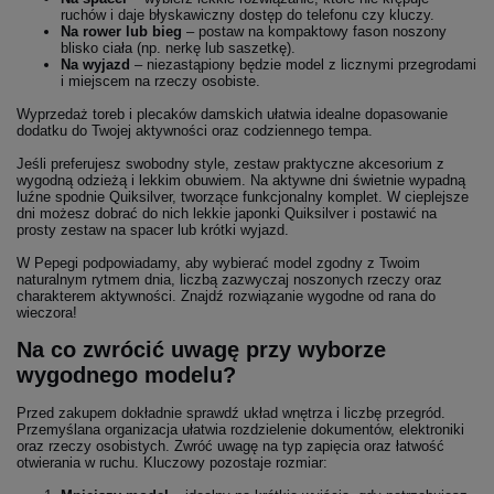
ruchów i daje błyskawiczny dostęp do telefonu czy kluczy.
Na rower lub bieg
– postaw na kompaktowy fason noszony
blisko ciała (np. nerkę lub saszetkę).
Na wyjazd
– niezastąpiony będzie model z licznymi przegrodami
i miejscem na rzeczy osobiste.
Wyprzedaż toreb i plecaków damskich ułatwia idealne dopasowanie
dodatku do Twojej aktywności oraz codziennego tempa.
Jeśli preferujesz swobodny style, zestaw praktyczne akcesorium z
wygodną odzieżą i lekkim obuwiem. Na aktywne dni świetnie wypadną
luźne spodnie Quiksilver, tworzące funkcjonalny komplet. W cieplejsze
dni możesz dobrać do nich lekkie japonki Quiksilver i postawić na
prosty zestaw na spacer lub krótki wyjazd.
W Pepegi podpowiadamy, aby wybierać model zgodny z Twoim
naturalnym rytmem dnia, liczbą zazwyczaj noszonych rzeczy oraz
charakterem aktywności. Znajdź rozwiązanie wygodne od rana do
wieczora!
Na co zwrócić uwagę przy wyborze
wygodnego modelu?
Przed zakupem dokładnie sprawdź układ wnętrza i liczbę przegród.
Przemyślana organizacja ułatwia rozdzielenie dokumentów, elektroniki
oraz rzeczy osobistych. Zwróć uwagę na typ zapięcia oraz łatwość
otwierania w ruchu. Kluczowy pozostaje rozmiar: