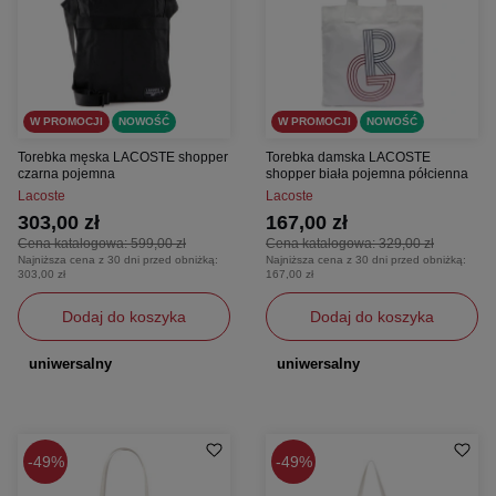
W PROMOCJI
NOWOŚĆ
W PROMOCJI
NOWOŚĆ
Torebka męska LACOSTE shopper
Torebka damska LACOSTE
czarna pojemna
shopper biała pojemna półcienna
Lacoste
Lacoste
303,00 zł
167,00 zł
Cena katalogowa:
599,00 zł
Cena katalogowa:
329,00 zł
Najniższa cena z 30 dni przed obniżką:
Najniższa cena z 30 dni przed obniżką:
303,00 zł
167,00 zł
Dodaj do koszyka
Dodaj do koszyka
uniwersalny
uniwersalny
49%
49%