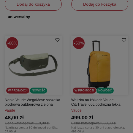
Dodaj do koszyka
Dodaj do koszyka
uniwersalny
60%
50%
W PROMOCJI
NOWOŚĆ
W PROMOCJI
NOWOŚĆ
Nerka Vaude WegaMove saszetka
Walizka na kółkach Vaude
biodrowa outdoorowa zielona
CityTravel 60L podróżna lekka
Vaude
Vaude
48,00 zł
499,00 zł
Cena katalogowa:
119,00 zł
Cena katalogowa:
989,00 zł
Najniższa cena z 30 dni przed obniżką:
Najniższa cena z 30 dni przed obniżką:
57,00 zł
499,00 zł