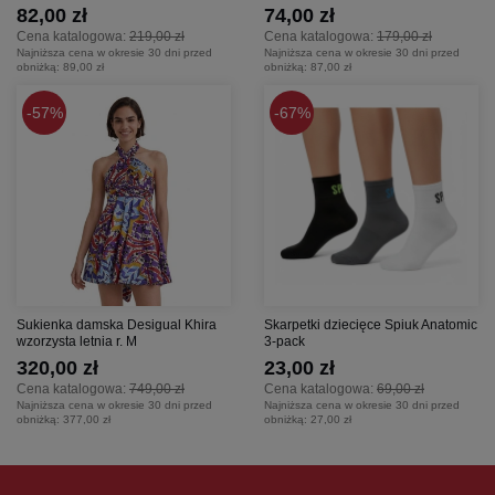
82,00 zł
74,00 zł
odpowiadającego Twoim konkretnym potrzebom.
Cena katalogowa:
219,00 zł
Cena katalogowa:
179,00 zł
Najniższa cena w okresie 30 dni przed
Najniższa cena w okresie 30 dni przed
obniżką:
89,00 zł
obniżką:
87,00 zł
57%
67%
Sukienka damska Desigual Khira
Skarpetki dziecięce Spiuk Anatomic
wzorzysta letnia r. M
3-pack
320,00 zł
23,00 zł
Cena katalogowa:
749,00 zł
Cena katalogowa:
69,00 zł
Najniższa cena w okresie 30 dni przed
Najniższa cena w okresie 30 dni przed
obniżką:
377,00 zł
obniżką:
27,00 zł