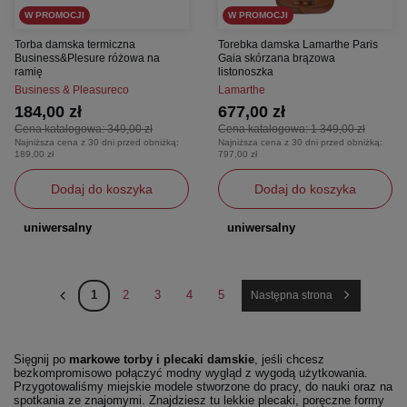
W PROMOCJI
W PROMOCJI
Torba damska termiczna
Torebka damska Lamarthe Paris
Business&Plesure różowa na
Gaia skórzana brązowa
ramię
listonoszka
Business & Pleasureco
Lamarthe
184,00 zł
677,00 zł
Cena katalogowa:
349,00 zł
Cena katalogowa:
1 349,00 zł
Najniższa cena z 30 dni przed obniżką:
Najniższa cena z 30 dni przed obniżką:
189,00 zł
797,00 zł
Dodaj do koszyka
Dodaj do koszyka
uniwersalny
uniwersalny
1
2
3
4
5
Następna strona
Sięgnij po
markowe torby i plecaki damskie
, jeśli chcesz
bezkompromisowo połączyć modny wygląd z wygodą użytkowania.
Przygotowaliśmy miejskie modele stworzone do pracy, do nauki oraz na
spotkania ze znajomymi. Znajdziesz tu lekkie plecaki, poręczne formy