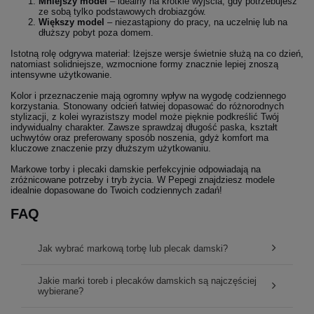
Mniejszy model
– idealny na krótkie wyjścia, gdy potrzebujesz
ze sobą tylko podstawowych drobiazgów.
Większy model
– niezastąpiony do pracy, na uczelnię lub na
dłuższy pobyt poza domem.
Istotną rolę odgrywa materiał: lżejsze wersje świetnie służą na co dzień,
natomiast solidniejsze, wzmocnione formy znacznie lepiej znoszą
intensywne użytkowanie.
Kolor i przeznaczenie mają ogromny wpływ na wygodę codziennego
korzystania. Stonowany odcień łatwiej dopasować do różnorodnych
stylizacji, z kolei wyrazistszy model może pięknie podkreślić Twój
indywidualny charakter. Zawsze sprawdzaj długość paska, kształt
uchwytów oraz preferowany sposób noszenia, gdyż komfort ma
kluczowe znaczenie przy dłuższym użytkowaniu.
Markowe torby i plecaki damskie perfekcyjnie odpowiadają na
zróżnicowane potrzeby i tryb życia. W Pepegi znajdziesz modele
idealnie dopasowane do Twoich codziennych zadań!
FAQ
Jak wybrać markową torbę lub plecak damski?
Przy wyborze najlepiej zacząć od określenia
Jakie marki toreb i plecaków damskich są najczęściej
przeznaczenia produktu – inny model sprawdzi się na co
wybierane?
dzień, inny do pracy, w podróży czy na wyjątkowe