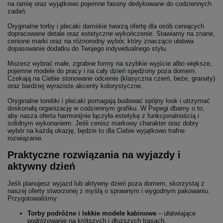
na ramię oraz wyjątkowo pojemne fasony dedykowane do codziennych
zadań.
Oryginalne torby i plecaki damskie tworzą ofertę dla osób ceniących
dopracowane detale oraz estetyczne wykończenie. Stawiamy na znane,
cenione marki oraz na różnorodny wybór, który znacząco ułatwia
dopasowanie dodatku do Twojego indywidualnego stylu.
Możesz wybrać małe, zgrabne formy na szybkie wyjście albo większe,
pojemne modele do pracy i na cały dzień spędzony poza domem.
Czekają na Ciebie stonowane odcienie (klasyczna czerń, beże, granaty)
oraz bardziej wyraziste akcenty kolorystyczne.
Oryginalne torebki i plecaki pomagają budować spójny look i utrzymać
doskonałą organizację w codziennym grafiku. W Pepegi dbamy o to,
aby nasza oferta harmonijnie łączyła estetykę z funkcjonalnością i
solidnym wykonaniem. Jeśli cenisz markowy charakter oraz dobry
wybór na każdą okazję, będzie to dla Ciebie wyjątkowo trafne
rozwiązanie.
Praktyczne rozwiązania na wyjazdy i
aktywny dzień
Jeśli planujesz wyjazd lub aktywny dzień poza domem, skorzystaj z
naszej oferty stworzonej z myślą o sprawnym i wygodnym pakowaniu.
Przygotowaliśmy:
Torby podróżne i lekkie modele kabinowe
– ułatwiające
podróżowanie na krótszych i dłuższych trasach.