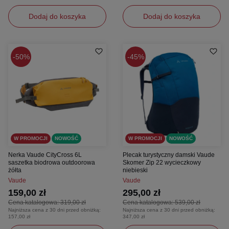
Dodaj do koszyka
Dodaj do koszyka
50%
45%
W PROMOCJI
NOWOŚĆ
W PROMOCJI
NOWOŚĆ
Nerka Vaude CityCross 6L
Plecak turystyczny damski Vaude
saszetka biodrowa outdoorowa
Skomer Zip 22 wycieczkowy
żółta
niebieski
Vaude
Vaude
159,00 zł
295,00 zł
Cena katalogowa:
319,00 zł
Cena katalogowa:
539,00 zł
Najniższa cena z 30 dni przed obniżką:
Najniższa cena z 30 dni przed obniżką:
157,00 zł
347,00 zł