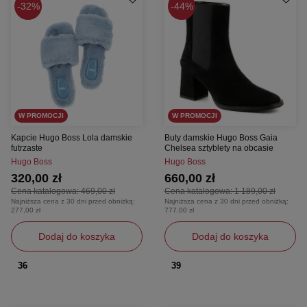
32%
44%
W PROMOCJI
W PROMOCJI
Kapcie Hugo Boss Lola damskie
Buty damskie Hugo Boss Gaia
futrzaste
Chelsea sztyblety na obcasie
Hugo Boss
Hugo Boss
320,00 zł
660,00 zł
Cena katalogowa:
469,00 zł
Cena katalogowa:
1 189,00 zł
Najniższa cena z 30 dni przed obniżką:
Najniższa cena z 30 dni przed obniżką:
277,00 zł
777,00 zł
Dodaj do koszyka
Dodaj do koszyka
36
39