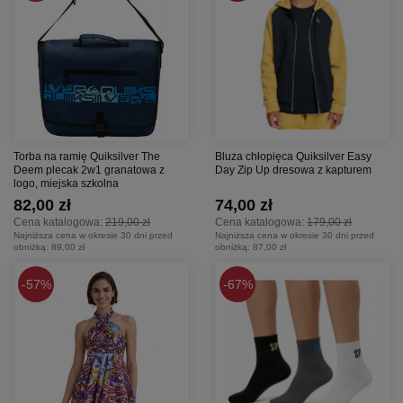
Torba na ramię Quiksilver The
Bluza chłopięca Quiksilver Easy
Deem plecak 2w1 granatowa z
Day Zip Up dresowa z kapturem
logo, miejska szkolna
82,00 zł
74,00 zł
Cena katalogowa:
219,00 zł
Cena katalogowa:
179,00 zł
Najniższa cena w okresie 30 dni przed
Najniższa cena w okresie 30 dni przed
obniżką:
89,00 zł
obniżką:
87,00 zł
57%
67%