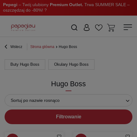
Pepegi
– Twój ulubiony
Premium Outlet.
Trwa SUMMER SALE –
oszczędzaj do -80%! ?
Wstecz
Strona główna
Hugo Boss
Buty Hugo Boss
Okulary Hugo Boss
Hugo Boss
Sortuj po nazwie rosnąco
Filtrowanie