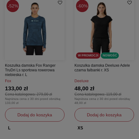
52%
60%
W PROMOCJI
NOWOŚĆ
Koszulka damska Fox Ranger
Koszulka damska Deeluxe Adele
TruDri Ls sportowa rowerowa
czarna falbanki r. XS
niebieska r. L
Fox
Deeluxe
133,00 zł
48,00 zł
Cena katalogowa:
279,00 zł
Cena katalogowa:
119,00 zł
Najniższa cena z 30 dni przed obniżką:
Najniższa cena z 30 dni przed obniżką:
133,00 zł
48,00 zł
Dodaj do koszyka
Dodaj do koszyka
L
XS