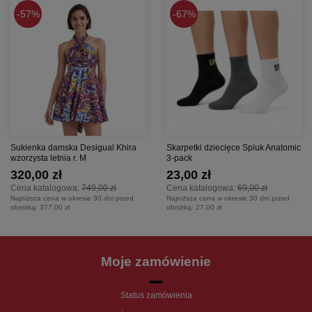
57%
67%
Sukienka damska Desigual Khira
Skarpetki dziecięce Spiuk Anatomic
wzorzysta letnia r. M
3-pack
320,00 zł
23,00 zł
Cena katalogowa:
749,00 zł
Cena katalogowa:
69,00 zł
Najniższa cena w okresie 30 dni przed
Najniższa cena w okresie 30 dni przed
obniżką:
377,00 zł
obniżką:
27,00 zł
Moje zamówienie
Status zamówienia