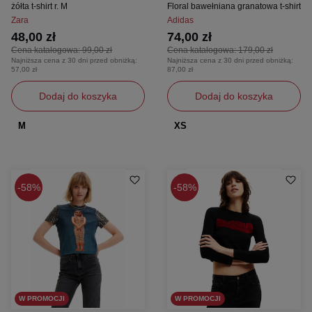
żółta t-shirt r. M
Floral bawełniana granatowa t-shirt
Zara
Adidas
48,00 zł
74,00 zł
Cena katalogowa:
99,00 zł
Cena katalogowa:
179,00 zł
Najniższa cena z 30 dni przed obniżką:
Najniższa cena z 30 dni przed obniżką:
57,00 zł
87,00 zł
Dodaj do koszyka
Dodaj do koszyka
M
XS
58%
58%
W PROMOCJI
W PROMOCJI