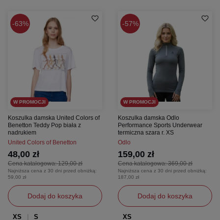
63%
57%
W PROMOCJI
W PROMOCJI
Koszulka damska United Colors of
Koszulka damska Odlo
Benetton Teddy Pop biała z
Performance Sports Underwear
nadrukiem
termiczna szara r. XS
United Colors of Benetton
Odlo
48,00 zł
159,00 zł
Cena katalogowa:
129,00 zł
Cena katalogowa:
369,00 zł
Najniższa cena z 30 dni przed obniżką:
Najniższa cena z 30 dni przed obniżką:
59,00 zł
187,00 zł
Dodaj do koszyka
Dodaj do koszyka
XS
S
XS