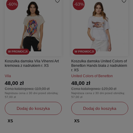
60%
63%
W PROMOCJI
W PROMOCJI
Koszulka damska Vila Vihenni Art
Koszulka damska United Colors of
kremowa z nadrukiem r. XS
Benetton Hands biała z nadrukiem
r. XS
Vila
United Colors of Benetton
48,00 zł
48,00 zł
Cena katalogowa:
119,00 zł
Cena katalogowa:
129,00 zł
Najniższa cena z 30 dni przed obniżką:
Najniższa cena z 30 dni przed obniżką:
57,00 zł
57,00 zł
Dodaj do koszyka
Dodaj do koszyka
XS
XS