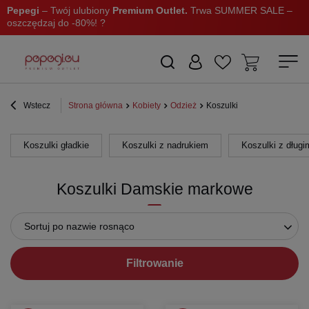
Pepegi
– Twój ulubiony
Premium Outlet.
Trwa SUMMER SALE –
oszczędzaj do -80%! ?
Wstecz
Strona główna
Kobiety
Odzież
Koszulki
Koszulki gładkie
Koszulki z nadrukiem
Koszulki z dług
Koszulki Damskie markowe
Sortuj po nazwie rosnąco
Filtrowanie