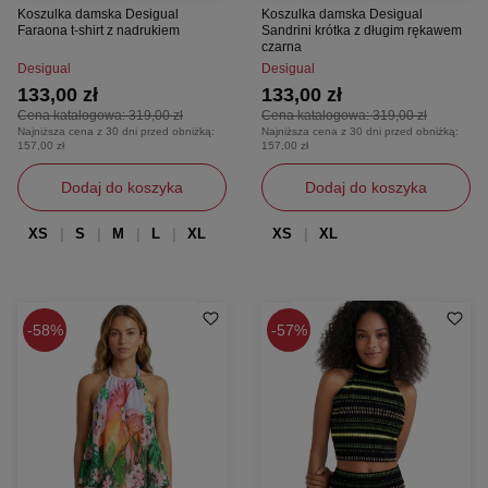
Koszulka damska Desigual
Koszulka damska Desigual
Faraona t-shirt z nadrukiem
Sandrini krótka z długim rękawem
czarna
Desigual
Desigual
133,00 zł
133,00 zł
Cena katalogowa:
319,00 zł
Cena katalogowa:
319,00 zł
Najniższa cena z 30 dni przed obniżką:
Najniższa cena z 30 dni przed obniżką:
157,00 zł
157,00 zł
Dodaj do koszyka
Dodaj do koszyka
XS
S
M
L
XL
XS
XL
58%
57%