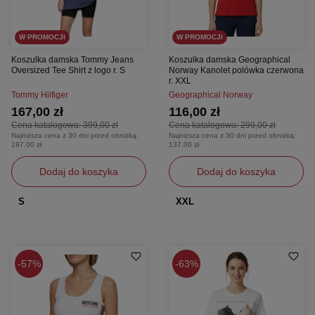
W PROMOCJI
W PROMOCJI
Koszulka damska Tommy Jeans
Koszulka damska Geographical
Oversized Tee Shirt z logo r. S
Norway Kanolet polówka czerwona
r. XXL
Tommy Hilfiger
Geographical Norway
167,00 zł
116,00 zł
Cena katalogowa:
399,00 zł
Cena katalogowa:
299,00 zł
Najniższa cena z 30 dni przed obniżką:
Najniższa cena z 30 dni przed obniżką:
197,00 zł
137,00 zł
Dodaj do koszyka
Dodaj do koszyka
S
XXL
57%
63%