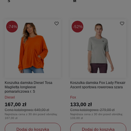
S
M
74%
52%
Koszulka damska Diesel Tosa
Koszulka damska Fox Lady Flexair
Maglietta longleeve
Ascent sportowa rowerowa szara
pomarańczowa r. S
Diesel
Fox
167,00 zł
133,00 zł
Cena katalogowa:
649,00 zł
Cena katalogowa:
279,00 zł
Najniższa cena z 30 dni przed obniżką:
Najniższa cena z 30 dni przed obniżką:
167,00 zł
133,00 zł
Dodaj do koszyka
Dodaj do koszyka