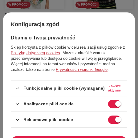
W PROMOCJI
W PROMOCJI
Bluzka damska Desigual Azucar
Bluzka damska Desigual Top
czarny w neonowe pasy halter r. L
czarny w neonowe pasy halter
Konfiguracja zgód
Desigual
Desigual
133,00 zł
116,00 zł
Dbamy o Twoją prywatność
Cena katalogowa:
319,00 zł
Cena katalogowa:
269,00 zł
Najniższa cena z 30 dni przed obniżką:
Najniższa cena z 30 dni przed obniżką:
Sklep korzysta z plików cookie w celu realizacji usług zgodnie z
149,00 zł
137,00 zł
Polityką dotyczącą cookies
. Możesz określić warunki
przechowywania lub dostępu do cookie w Twojej przeglądarce.
Dodaj do koszyka
Dodaj do koszyka
Więcej informacji na temat warunków i prywatności można
znaleźć także na stronie
Prywatność i warunki Google
.
L
L
XL
Zawsze
Funkcjonalne pliki cookie (wymagane)
aktywne
58%
57%
Analityczne pliki cookie
Reklamowe pliki cookie