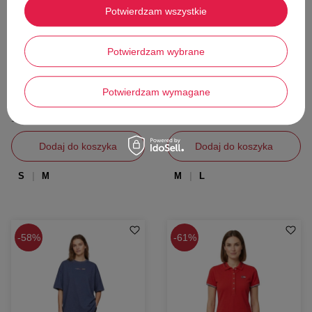
Potwierdzam wszystkie
W PROMOCJI
W PROMOCJI
Koszulka Desigual x Johnson
Bluzka damska Desigual Crochet
Potwierdzam wybrane
Hartig oversize biała z nadrukiem
top zielony
Desigual
Desigual
150,00 zł
108,00 zł
Potwierdzam wymagane
Cena katalogowa:
359,00 zł
Cena katalogowa:
249,00 zł
Najniższa cena z 30 dni przed obniżką:
Najniższa cena z 30 dni przed obniżką:
177,00 zł
127,00 zł
Dodaj do koszyka
Dodaj do koszyka
S
M
M
L
58%
61%