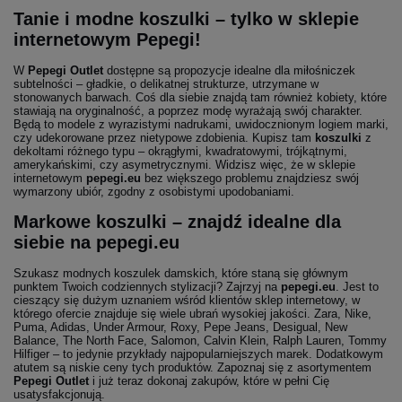
Tanie i modne koszulki – tylko w sklepie
internetowym Pepegi!
W
Pepegi Outlet
dostępne są propozycje idealne dla miłośniczek
subtelności – gładkie, o delikatnej strukturze, utrzymane w
stonowanych barwach. Coś dla siebie znajdą tam również kobiety, które
stawiają na oryginalność, a poprzez modę wyrażają swój charakter.
Będą to modele z wyrazistymi nadrukami, uwidocznionym logiem marki,
czy udekorowane przez nietypowe zdobienia. Kupisz tam
koszulki
z
dekoltami różnego typu – okrągłymi, kwadratowymi, trójkątnymi,
amerykańskimi, czy asymetrycznymi. Widzisz więc, że w sklepie
internetowym
pepegi.eu
bez większego problemu znajdziesz swój
wymarzony ubiór, zgodny z osobistymi upodobaniami.
Markowe koszulki – znajdź idealne dla
siebie na pepegi.eu
Szukasz modnych koszulek damskich, które staną się głównym
punktem Twoich codziennych stylizacji? Zajrzyj na
pepegi.eu
. Jest to
cieszący się dużym uznaniem wśród klientów sklep internetowy, w
którego ofercie znajduje się wiele ubrań wysokiej jakości. Zara, Nike,
Puma, Adidas, Under Armour, Roxy, Pepe Jeans, Desigual, New
Balance, The North Face, Salomon, Calvin Klein, Ralph Lauren, Tommy
Hilfiger – to jedynie przykłady najpopularniejszych marek. Dodatkowym
atutem są niskie ceny tych produktów. Zapoznaj się z asortymentem
Pepegi Outlet
i już teraz dokonaj zakupów, które w pełni Cię
usatysfakcjonują.