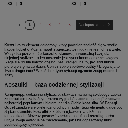
XS
S
XS
S
1
2
3
4
5
Następna strona
Koszulka
to element garderoby, który powinien znaleźć się w szafie
każdej kobiety. Można nawet stwierdzić, że nigdy nie jest ich za wiele.
Wszystko przez to, że
koszulki
stanowią uniwersalną bazę dla
niejednej stylizacji, a ich noszenie jest synonimem ogromnej wygody.
Sięga się po nie bardzo często, bez względu na to, jaki styl ubioru
preferuje się na co dzień. Cenisz sobie sportowe outfity? Elegancja to
Twoje drugie imię? W każdej z tych sytuacji egzamin zdają modne T-
shirty.
Koszulki – baza codziennej stylizacji
Komponując codzienne stylizacje, stawiasz na pełną swobodę? Lubisz
zmieniać się i za każdym razem wyglądać zupełnie inaczej? Zapewne
najbardziej popularnym ubiorem jest dla Ciebie
koszulka
. W
Pepegi
Outlet
znajduje się wiele różnorodnych modeli tego elementu garderoby.
Są tam
damskie koszulki
z krótkim rękawem, a także na
ramiączkach. Możesz postawić zarówno na luźną
koszulkę
, która
ukryje Twoje ewentualne mankamenty, jak i na dopasowany ubiór
podkreślający sylwetkę.