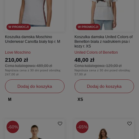
W PROMOCJI
W PROMOCJI
Koszulka damska Moschino
Koszulka damska United Colors of
Underwear Canotta biały top r. M
Benetton biała z nadrukiem psa i
kozy r. XS
Love Moschino
United Colors of Benetton
210,00 zł
48,00 zł
Cena katalogowa:
489,00 zł
Cena katalogowa:
129,00 zł
Najniższa cena z 30 dni przed obniżką:
Najniższa cena z 30 dni przed obniżką:
247,00 zł
57,00 zł
Dodaj do koszyka
Dodaj do koszyka
M
XS
60%
65%