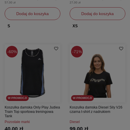
57,00 zł
27,00 zł
Dodaj do koszyka
Dodaj do koszyka
S
XS
60%
71%
W PROMOCJI
W PROMOCJI
Koszulka damska Only Play Judiea
Koszulka damska Diesel Sily V26
Train Top sportowa treningowa
czarna t-shirt z nadrukiem
Tank
Pozostałe marki
Diesel
40,00 zł
99,00 zł