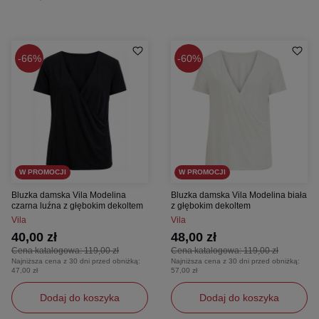
66%
60%
W PROMOCJI
W PROMOCJI
Bluzka damska Vila Modelina
Bluzka damska Vila Modelina biała
czarna luźna z głębokim dekoltem
z głębokim dekoltem
Vila
Vila
40,00 zł
48,00 zł
Cena katalogowa:
119,00 zł
Cena katalogowa:
119,00 zł
Najniższa cena z 30 dni przed obniżką:
Najniższa cena z 30 dni przed obniżką:
47,00 zł
57,00 zł
Dodaj do koszyka
Dodaj do koszyka