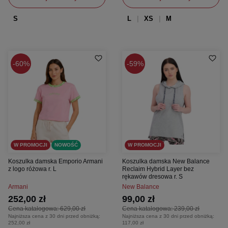
S
L
XS
M
60%
59%
W PROMOCJI
NOWOŚĆ
W PROMOCJI
Koszulka damska Emporio Armani
Koszulka damska New Balance
z logo różowa r. L
Reclaim Hybrid Layer bez
rękawów dresowa r. S
Armani
New Balance
252,00 zł
99,00 zł
Cena katalogowa:
629,00 zł
Cena katalogowa:
239,00 zł
Najniższa cena z 30 dni przed obniżką:
Najniższa cena z 30 dni przed obniżką:
252,00 zł
117,00 zł