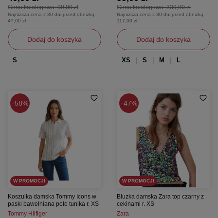
Cena katalogowa:
99,00 zł
Cena katalogowa:
339,00 zł
Najniższa cena z 30 dni przed obniżką:
Najniższa cena z 30 dni przed obniżką:
47,00 zł
117,00 zł
Dodaj do koszyka
Dodaj do koszyka
S
XS
S
M
L
58%
47%
W PROMOCJI
W PROMOCJI
Koszulka damska Tommy Icons w
Bluzka damska Zara top czarny z
paski bawełniana polo tunika r. XS
cekinami r. XS
Tommy Hilfiger
Zara