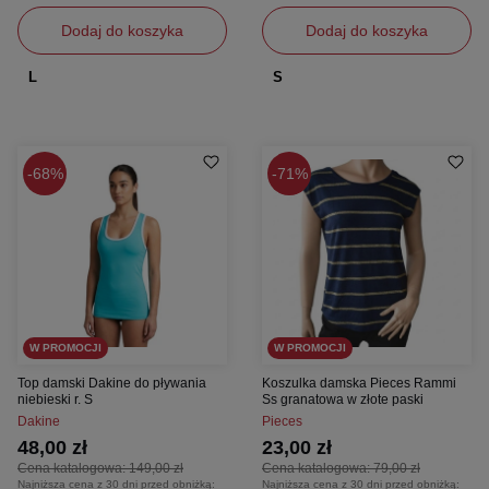
Dodaj do koszyka
Dodaj do koszyka
L
S
68%
71%
W PROMOCJI
W PROMOCJI
Top damski Dakine do pływania
Koszulka damska Pieces Rammi
niebieski r. S
Ss granatowa w złote paski
Dakine
Pieces
48,00 zł
23,00 zł
Cena katalogowa:
149,00 zł
Cena katalogowa:
79,00 zł
Najniższa cena z 30 dni przed obniżką:
Najniższa cena z 30 dni przed obniżką: