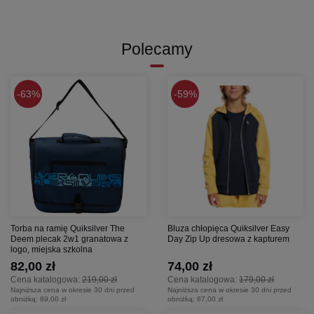
Polecamy
63%
59%
Torba na ramię Quiksilver The
Bluza chłopięca Quiksilver Easy
Deem plecak 2w1 granatowa z
Day Zip Up dresowa z kapturem
logo, miejska szkolna
82,00 zł
74,00 zł
Cena katalogowa:
219,00 zł
Cena katalogowa:
179,00 zł
Najniższa cena w okresie 30 dni przed
Najniższa cena w okresie 30 dni przed
obniżką:
89,00 zł
obniżką:
87,00 zł