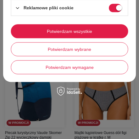
108,00 zł
167,00 zł
Reklamowe pliki cookie
Cena katalogowa:
249,00 zł
Cena katalogowa:
399,00 zł
Najniższa cena z 30 dni przed obniżką:
Najniższa cena z 30 dni przed obniżką:
108,00 zł
167,00 zł
Potwierdzam wszystkie
Dodaj do koszyka
Dodaj do koszyka
XS
XS
Potwierdzam wybrane
Potwierdzam wymagane
45%
63%
W PROMOCJI
W PROMOCJI
Plecak turystyczny Vaude Skomer
Majtki kąpielowe Guess dół figi
Zip 22 wycieczkowy damski
plażowe w kratkę r. M