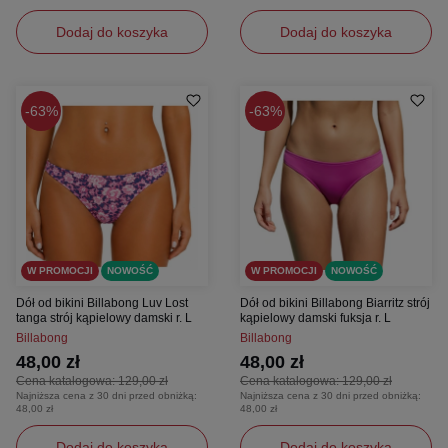
Dodaj do koszyka
Dodaj do koszyka
63%
63%
W PROMOCJI
NOWOŚĆ
W PROMOCJI
NOWOŚĆ
Dół od bikini Billabong Luv Lost
Dół od bikini Billabong Biarritz strój
tanga strój kąpielowy damski r. L
kąpielowy damski fuksja r. L
Billabong
Billabong
48,00 zł
48,00 zł
Cena katalogowa:
129,00 zł
Cena katalogowa:
129,00 zł
Najniższa cena z 30 dni przed obniżką:
Najniższa cena z 30 dni przed obniżką:
48,00 zł
48,00 zł
Dodaj do koszyka
Dodaj do koszyka