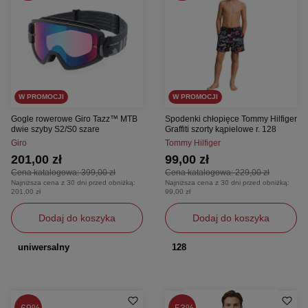
W PROMOCJI
W PROMOCJI
Gogle rowerowe Giro Tazz™ MTB
Spodenki chłopięce Tommy Hilfiger
dwie szyby S2/S0 szare
Graffiti szorty kąpielowe r. 128
Giro
Tommy Hilfiger
201,00 zł
99,00 zł
Cena katalogowa:
399,00 zł
Cena katalogowa:
229,00 zł
Najniższa cena z 30 dni przed obniżką:
Najniższa cena z 30 dni przed obniżką:
201,00 zł
99,00 zł
Dodaj do koszyka
Dodaj do koszyka
uniwersalny
128
69%
53%