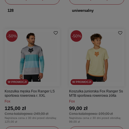
128
uniwersalny
50%
50%
W PROMOCJI
W PROMOCJI
Koszulka męska Fox Ranger LS
Koszulka juniorska Fox Ranger Ss
sportowa rowerowa r. XXL
MTB sportowa rowerowa żółta
Fox
Fox
125,00 zł
99,00 zł
Cena katalogowa:
249,00 zł
Cena katalogowa:
199,00 zł
Najniższa cena z 30 dni przed obniżką:
Najniższa cena z 30 dni przed obniżką:
125,00 zł
99,00 zł