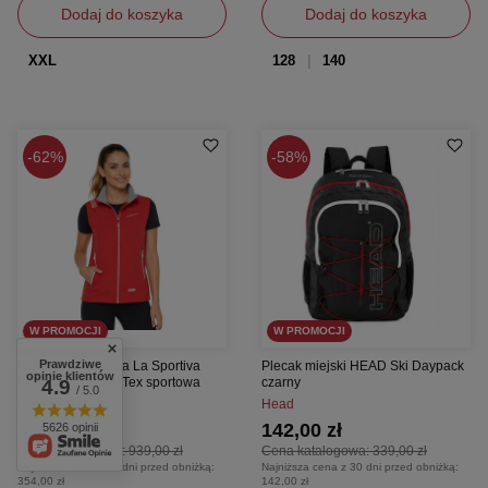
Dodaj do koszyka
Dodaj do koszyka
XXL
128
140
62%
58%
W PROMOCJI
W PROMOCJI
Prawdziwe
Kamizelka damska La Sportiva
Plecak miejski HEAD Ski Daypack
opinie klientów
Biferten 2.0 Gore-Tex sportowa
czarny
4.9
/ 5.0
La Sportiva
Head
354,00 zł
142,00 zł
5626 opinii
Cena katalogowa:
939,00 zł
Cena katalogowa:
339,00 zł
Najniższa cena z 30 dni przed obniżką:
Najniższa cena z 30 dni przed obniżką:
354,00 zł
142,00 zł