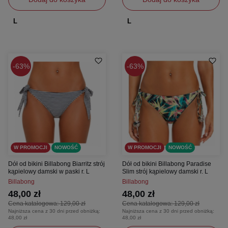
L
L
63%
63%
W PROMOCJI
NOWOŚĆ
W PROMOCJI
NOWOŚĆ
Dół od bikini Billabong Biarritz strój
Dół od bikini Billabong Paradise
kąpielowy damski w paski r. L
Slim strój kąpielowy damski r. L
Billabong
Billabong
48,00 zł
48,00 zł
Cena katalogowa:
129,00 zł
Cena katalogowa:
129,00 zł
Najniższa cena z 30 dni przed obniżką:
Najniższa cena z 30 dni przed obniżką:
48,00 zł
48,00 zł