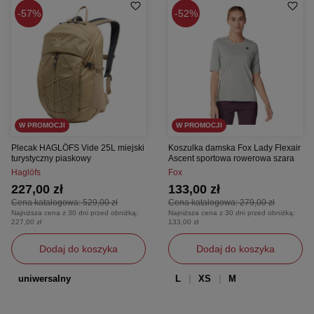
57%
52%
W PROMOCJI
W PROMOCJI
Plecak HAGLÖFS Vide 25L miejski
Koszulka damska Fox Lady Flexair
turystyczny piaskowy
Ascent sportowa rowerowa szara
Haglöfs
Fox
227,00 zł
133,00 zł
Cena katalogowa:
529,00 zł
Cena katalogowa:
279,00 zł
Najniższa cena z 30 dni przed obniżką:
Najniższa cena z 30 dni przed obniżką:
227,00 zł
133,00 zł
Dodaj do koszyka
Dodaj do koszyka
uniwersalny
L
XS
M