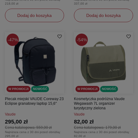
218,00 zł
337,00 zł
Dodaj do koszyka
Dodaj do koszyka
47%
54%
W PROMOCJI
NOWOŚĆ
W PROMOCJI
NOWOŚĆ
Plecak miejski VAUDE Coreway 23
Kosmetyczka podróżna Vaude
Eclipse granatowy laptop 15,6"
Wegawash 7L organizer
turystyczny zielona
Vaude
Vaude
295,00 zł
82,00 zł
Cena katalogowa:
559,00 zł
Cena katalogowa:
179,00 zł
Najniższa cena z 30 dni przed obniżką:
Najniższa cena z 30 dni przed obniżką:
295,00 zł
82,00 zł