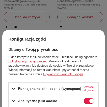
Cena katalogowa:
129,00 zł
Cena katalogowa:
219,00 zł
Najniższa cena z 30 dni przed obniżką:
Najniższa cena z 30 dni przed obniżką:
48,00 zł
82,00 zł
Dodaj do koszyka
Dodaj do koszyka
L
XL
M
Konfiguracja zgód
57%
58%
Dbamy o Twoją prywatność
Sklep korzysta z plików cookie w celu realizacji usług zgodnie z
Polityką dotyczącą cookies
. Możesz określić warunki
przechowywania lub dostępu do cookie w Twojej przeglądarce.
Więcej informacji na temat warunków i prywatności można
znaleźć także na stronie
Prywatność i warunki Google
.
W PROMOCJI
NOWOŚĆ
Zawsze
Funkcjonalne pliki cookie (wymagane)
aktywne
Góra od stroju Calvin Klein
Strój kąpielowy damski Tommy
biustonosz bikini bandeau
Hilfiger jednoczęściowy z
Analityczne pliki cookie
usztywniany r. XS
wycięciami r. XS
Calvin Klein
Tommy Hilfiger