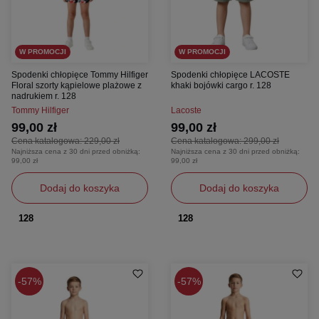
W PROMOCJI
W PROMOCJI
Spodenki chłopięce Tommy Hilfiger
Spodenki chłopięce LACOSTE
Floral szorty kąpielowe plażowe z
khaki bojówki cargo r. 128
nadrukiem r. 128
Tommy Hilfiger
Lacoste
99,00 zł
99,00 zł
Cena katalogowa:
229,00 zł
Cena katalogowa:
299,00 zł
Najniższa cena z 30 dni przed obniżką:
Najniższa cena z 30 dni przed obniżką:
99,00 zł
99,00 zł
Dodaj do koszyka
Dodaj do koszyka
128
128
57%
57%