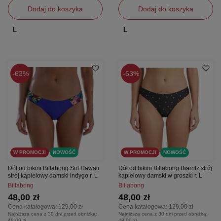
Dodaj do koszyka
Dodaj do koszyka
L
L
63%
63%
W PROMOCJI
NOWOŚĆ
W PROMOCJI
NOWOŚĆ
Dół od bikini Billabong Sol Hawaii
Dół od bikini Billabong Biarritz strój
strój kąpielowy damski indygo r. L
kąpielowy damski w groszki r. L
Billabong
Billabong
48,00 zł
48,00 zł
Cena katalogowa:
129,00 zł
Cena katalogowa:
129,00 zł
Najniższa cena z 30 dni przed obniżką:
Najniższa cena z 30 dni przed obniżką:
48,00 zł
48,00 zł