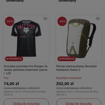
uniwersalny
uniwersalny
50%
44%
W PROMOCJI
W PROMOCJI
Koszulka juniorska Fox Ranger Ss
Plecak wspinaczkowy Mountain
Jersey sportowa rowerowa czarna
Hardwear Hueco 2
r. 128
Fox
Mountain Hardwear
74,00 zł
252,00 zł
Cena katalogowa:
149,00 zł
Cena katalogowa:
449,00 zł
Najniższa cena z 30 dni przed obniżką:
Najniższa cena z 30 dni przed obniżką:
74,00 zł
252,00 zł
Dodaj do koszyka
Dodaj do koszyka