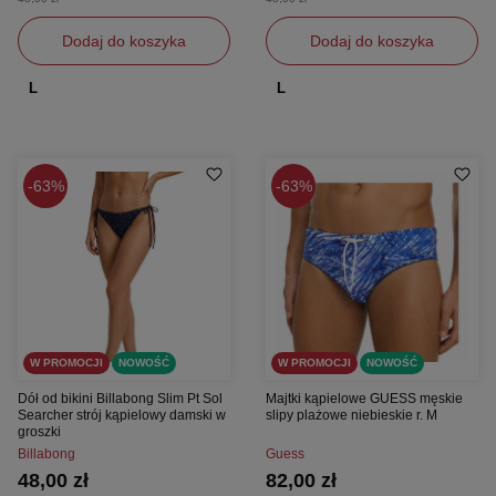
Dodaj do koszyka
Dodaj do koszyka
L
L
63%
63%
W PROMOCJI
NOWOŚĆ
W PROMOCJI
NOWOŚĆ
Dół od bikini Billabong Slim Pt Sol
Majtki kąpielowe GUESS męskie
Searcher strój kąpielowy damski w
slipy plażowe niebieskie r. M
groszki
Billabong
Guess
48,00 zł
82,00 zł