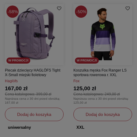
58%
50%
W PROMOCJI
W PROMOCJI
Plecak dziecięcy HAGLÖFS Tight
Koszulka męska Fox Ranger LS
X-Small miejski fioletowy
sportowa rowerowa r. XXL
Haglöfs
Fox
167,00 zł
125,00 zł
Cena katalogowa:
399,00 zł
Cena katalogowa:
249,00 zł
Najniższa cena z 30 dni przed obniżką:
Najniższa cena z 30 dni przed obniżką:
167,00 zł
125,00 zł
Dodaj do koszyka
Dodaj do koszyka
uniwersalny
XXL