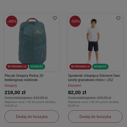
48%
59%
W PROMOCJI
NOWOŚĆ
W PROMOCJI
NOWOŚĆ
Plecak Gregory Retna 20
Spodenki chłopięce Element Own
trekkingowy niebieski
szorty granatowe chino r. 152
Gregory
Element
218,00 zł
82,00 zł
Cena katalogowa:
419,00 zł
Cena katalogowa:
199,00 zł
Najniższa cena z 30 dni przed obniżką:
Najniższa cena z 30 dni przed obniżką:
218,00 zł
82,00 zł
Dodaj do koszyka
Dodaj do koszyka