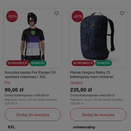
50%
48%
W PROMOCJI
NOWOŚĆ
W PROMOCJI
NOWOŚĆ
Koszulka męska Fox Ranger SS
Plecak Gregory Retna 25
sportowa rowerowa r. XXL
trekkingowy moro niebieski
Fox
Gregory
99,00 zł
235,00 zł
Cena katalogowa:
199,00 zł
Cena katalogowa:
449,00 zł
Najniższa cena z 30 dni przed obniżką:
Najniższa cena z 30 dni przed obniżką:
125,00 zł
235,00 zł
Dodaj do koszyka
Dodaj do koszyka
XXL
uniwersalny