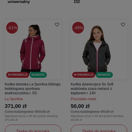
uniwersalny
152
61%
49%
W PROMOCJI
NOWOŚĆ
W PROMOCJI
NOWOŚĆ
Kurtka damska La Sportiva Albinga
Kurtka dziewczęca So Soft
trekkingowa sportowa
wiatrówka szara melanż z
wiatroszczelna r. XS
kapturem r. 140
La Sportiva
Pozostałe marki
371,00 zł
50,00 zł
Cena katalogowa:
959,00 zł
Cena katalogowa:
99,00 zł
Najniższa cena z 30 dni przed obniżką:
Najniższa cena z 30 dni przed obniżką:
371,00 zł
48,00 zł
Dodaj do koszyka
Dodaj do koszyka