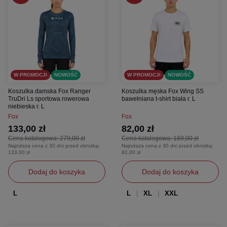
W PROMOCJI
NOWOŚĆ
W PROMOCJI
NOWOŚĆ
Koszulka damska Fox Ranger
Koszulka męska Fox Wing SS
TruDri Ls sportowa rowerowa
bawełniana t-shirt biała r. L
niebieska r. L
Fox
Fox
133,00 zł
82,00 zł
Cena katalogowa:
279,00 zł
Cena katalogowa:
169,00 zł
Najniższa cena z 30 dni przed obniżką:
Najniższa cena z 30 dni przed obniżką:
133,00 zł
82,00 zł
Dodaj do koszyka
Dodaj do koszyka
L
L
XL
XXL