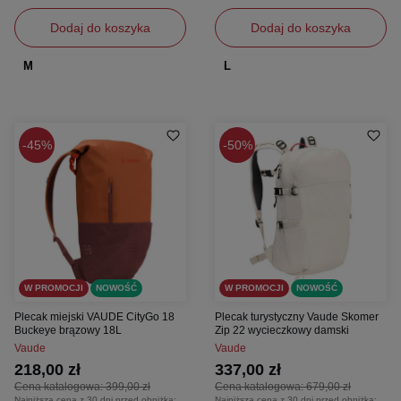
Dodaj do koszyka
Dodaj do koszyka
M
L
45%
50%
W PROMOCJI
NOWOŚĆ
W PROMOCJI
NOWOŚĆ
Plecak miejski VAUDE CityGo 18
Plecak turystyczny Vaude Skomer
Buckeye brązowy 18L
Zip 22 wycieczkowy damski
Vaude
Vaude
218,00 zł
337,00 zł
Cena katalogowa:
399,00 zł
Cena katalogowa:
679,00 zł
Najniższa cena z 30 dni przed obniżką:
Najniższa cena z 30 dni przed obniżką: