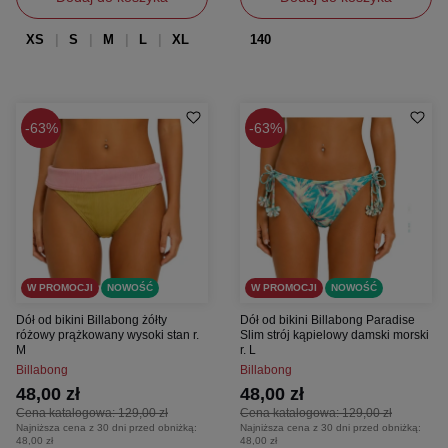
XS
S
M
L
XL
140
63%
63%
W PROMOCJI
NOWOŚĆ
W PROMOCJI
NOWOŚĆ
Dół od bikini Billabong żółty
Dół od bikini Billabong Paradise
różowy prążkowany wysoki stan r.
Slim strój kąpielowy damski morski
M
r. L
Billabong
Billabong
48,00 zł
48,00 zł
Cena katalogowa:
129,00 zł
Cena katalogowa:
129,00 zł
Najniższa cena z 30 dni przed obniżką:
Najniższa cena z 30 dni przed obniżką:
48,00 zł
48,00 zł