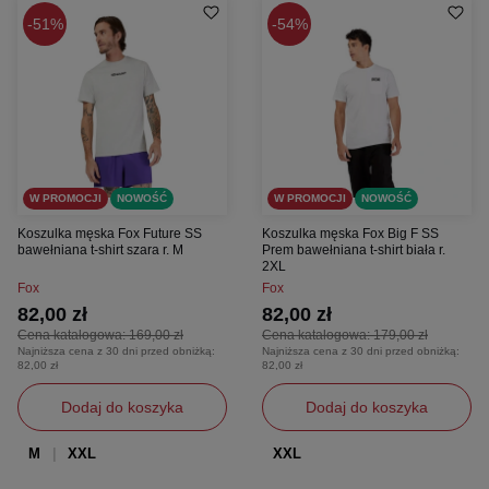
51%
54%
W PROMOCJI
NOWOŚĆ
W PROMOCJI
NOWOŚĆ
Koszulka męska Fox Future SS
Koszulka męska Fox Big F SS
bawełniana t-shirt szara r. M
Prem bawełniana t-shirt biała r.
2XL
Fox
Fox
82,00 zł
82,00 zł
Cena katalogowa:
169,00 zł
Cena katalogowa:
179,00 zł
Najniższa cena z 30 dni przed obniżką:
Najniższa cena z 30 dni przed obniżką:
82,00 zł
82,00 zł
Dodaj do koszyka
Dodaj do koszyka
M
XXL
XXL