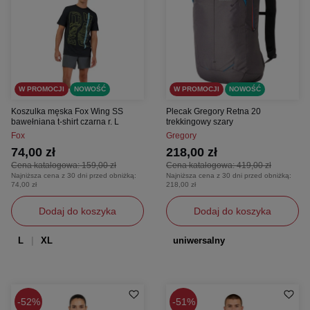
W PROMOCJI
NOWOŚĆ
W PROMOCJI
NOWOŚĆ
Koszulka męska Fox Wing SS
Plecak Gregory Retna 20
bawełniana t-shirt czarna r. L
trekkingowy szary
Fox
Gregory
74,00 zł
218,00 zł
Cena katalogowa:
159,00 zł
Cena katalogowa:
419,00 zł
Najniższa cena z 30 dni przed obniżką:
Najniższa cena z 30 dni przed obniżką:
74,00 zł
218,00 zł
Dodaj do koszyka
Dodaj do koszyka
L
XL
uniwersalny
52%
51%