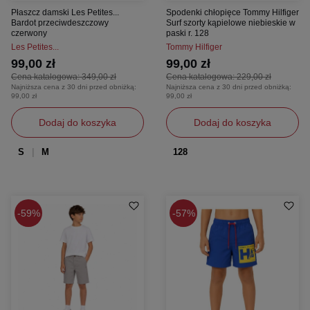
Płaszcz damski Les Petites...
Spodenki chłopięce Tommy Hilfiger
Bardot przeciwdeszczowy
Surf szorty kąpielowe niebieskie w
czerwony
paski r. 128
Les Petites...
Tommy Hilfiger
99,00 zł
99,00 zł
Cena katalogowa:
349,00 zł
Cena katalogowa:
229,00 zł
Najniższa cena z 30 dni przed obniżką:
Najniższa cena z 30 dni przed obniżką:
99,00 zł
99,00 zł
Dodaj do koszyka
Dodaj do koszyka
S
M
128
59%
57%