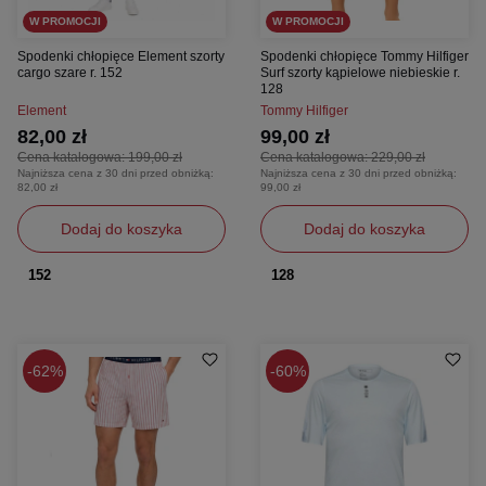
W PROMOCJI
W PROMOCJI
Spodenki chłopięce Element szorty
Spodenki chłopięce Tommy Hilfiger
cargo szare r. 152
Surf szorty kąpielowe niebieskie r.
128
Element
Tommy Hilfiger
82,00 zł
99,00 zł
Cena katalogowa:
199,00 zł
Cena katalogowa:
229,00 zł
Najniższa cena z 30 dni przed obniżką:
Najniższa cena z 30 dni przed obniżką:
82,00 zł
99,00 zł
Dodaj do koszyka
Dodaj do koszyka
152
128
62%
60%