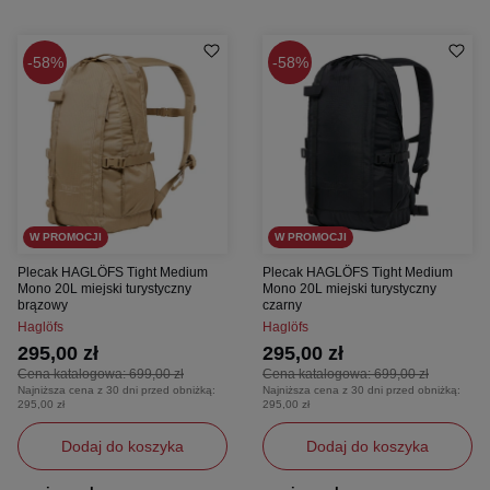
58%
58%
W PROMOCJI
W PROMOCJI
Plecak HAGLÖFS Tight Medium
Plecak HAGLÖFS Tight Medium
Mono 20L miejski turystyczny
Mono 20L miejski turystyczny
brązowy
czarny
Haglöfs
Haglöfs
295,00 zł
295,00 zł
Cena katalogowa:
699,00 zł
Cena katalogowa:
699,00 zł
Najniższa cena z 30 dni przed obniżką:
Najniższa cena z 30 dni przed obniżką:
295,00 zł
295,00 zł
Dodaj do koszyka
Dodaj do koszyka