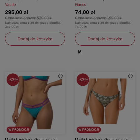
Vaude
Guess
295,00 zł
74,00 zł
Cena katalogowa:
539,00 zł
Cena katalogowa:
199,00 zł
Najniższa cena z 30 dni przed obniżką:
Najniższa cena z 30 dni przed obniżką:
347,00 zł
74,00 zł
Dodaj do koszyka
Dodaj do koszyka
M
63%
63%
W PROMOCJI
W PROMOCJI
Majtki kąpielowe Guess dół figi
Majtki kąpielowe Guess dół bikini