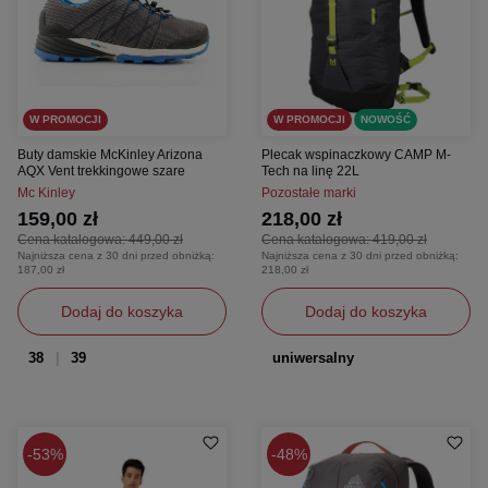
W PROMOCJI
W PROMOCJI
NOWOŚĆ
Buty damskie McKinley Arizona
Plecak wspinaczkowy CAMP M-
AQX Vent trekkingowe szare
Tech na linę 22L
Mc Kinley
Pozostałe marki
159,00 zł
218,00 zł
Cena katalogowa:
449,00 zł
Cena katalogowa:
419,00 zł
Najniższa cena z 30 dni przed obniżką:
Najniższa cena z 30 dni przed obniżką:
187,00 zł
218,00 zł
Dodaj do koszyka
Dodaj do koszyka
38
39
uniwersalny
53%
48%