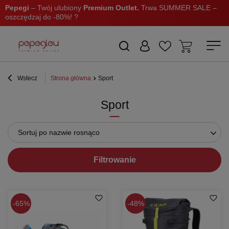
Pepegi
– Twój ulubiony
Premium Outlet.
Trwa SUMMER SALE –
oszczędzaj do -80%! ?
Wstecz
Strona główna
Sport
Sport
Sortuj po nazwie rosnąco
Filtrowanie
65%
48%