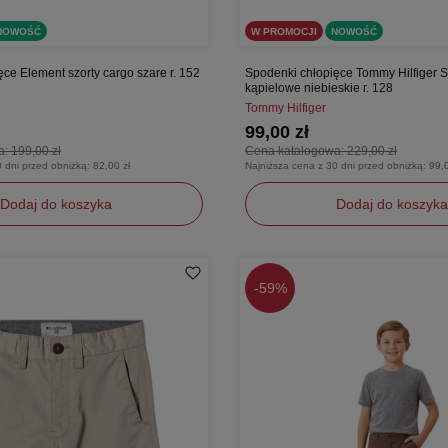
NOWOŚĆ
W PROMOCJI
NOWOŚĆ
ce Element szorty cargo szare r. 152
Spodenki chłopięce Tommy Hilfiger Su
kąpielowe niebieskie r. 128
Tommy Hilfiger
99,00 zł
a:
199,00 zł
Cena katalogowa:
229,00 zł
0 dni przed obniżką:
82,00 zł
Najniższa cena z 30 dni przed obniżką:
99,0
Dodaj do koszyka
Dodaj do koszyka
128
-
59%