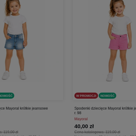
NOWOŚĆ
W PROMOCJI
NOWOŚĆ
ęce Mayoral krótkie jeansowe
Spodenki dziecięce Mayoral krótkie
r. 98
Mayoral
40,00 zł
a:
119,00 zł
Cena katalogowa:
119,00 zł