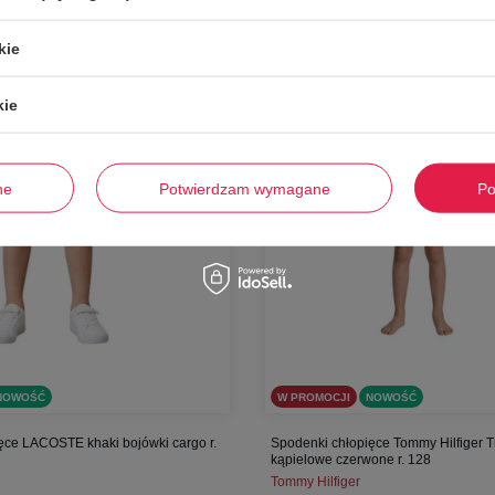
-
57%
kie
kie
ne
Potwierdzam wymagane
Po
NOWOŚĆ
W PROMOCJI
NOWOŚĆ
ęce LACOSTE khaki bojówki cargo r.
Spodenki chłopięce Tommy Hilfiger T
kąpielowe czerwone r. 128
Tommy Hilfiger