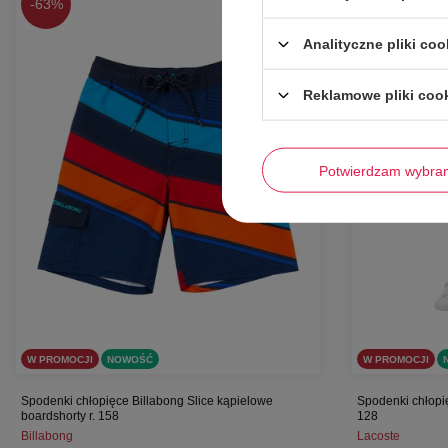
-
63%
-
67%
Analityczne pliki coo
Reklamowe pliki coo
Potwierdzam wybra
W PROMOCJI
NOWOŚĆ
W PROMOCJI
Spodenki chłopięce Billabong Slice kąpielowe
Spodenki chłopi
boardshorty r. 158
128
Billabong
Lacoste