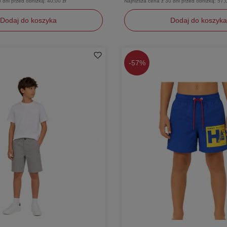
0 dni przed obniżką:
40,00 zł
Najniższa cena z 30 dni przed obniżką:
57,0
Dodaj do koszyka
Dodaj do koszyka
98
-
57%