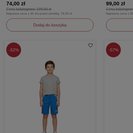
74,00 zł
99,00 zł
Cena katalogowa:
199,00 zł
Cena katalogow
Najniższa cena z 30 dni przed obniżką:
76,00 zł
Najniższa cena z 3
Dodaj do koszyka
164
128
-
52%
-
57%