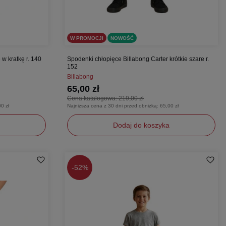
W PROMOCJI
NOWOŚĆ
w kratkę r. 140
Spodenki chłopięce Billabong Carter krótkie szare r.
152
Billabong
65,00 zł
Cena katalogowa:
219,00 zł
0 zł
Najniższa cena z 30 dni przed obniżką:
65,00 zł
Dodaj do koszyka
152
-
52%