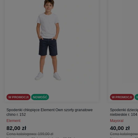
W PROMOCJI
NOWOŚĆ
W PROMOCJI
Spodenki chłopięce Element Own szorty granatowe
Spodenki dzieci
chino r. 152
niebieskie r. 104
Element
Mayoral
82,00 zł
40,00 zł
Cena katalogowa:
199,00 zł
Cena katalogow