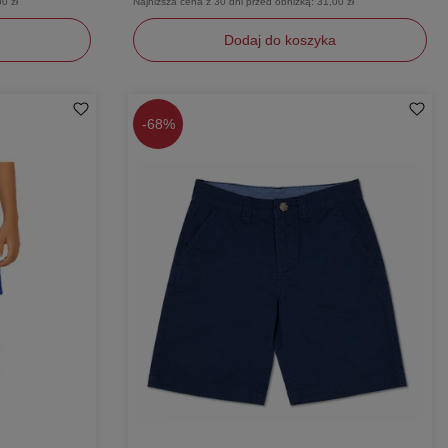
0 zł
Najniższa cena z 30 dni przed obniżką:
31,00 zł
Dodaj do koszyka
152
-
68%