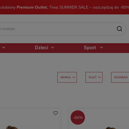
 ulubiony
Premium Outlet.
Trwa SUMMER SALE – oszczędzaj do -80%
Dzieci
Sport
MARKA
PŁEĆ
ROZMIAR
-
66%