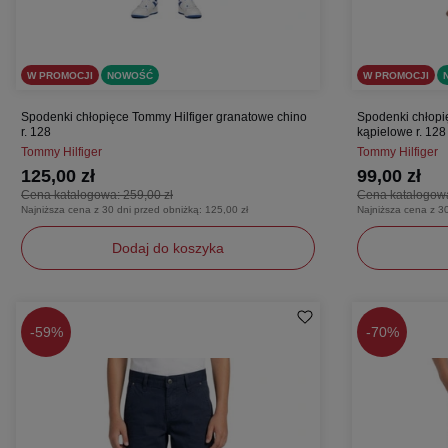
W PROMOCJI
NOWOŚĆ
W PROMOCJI
Spodenki chłopięce Tommy Hilfiger granatowe chino
Spodenki chłopię
r. 128
kąpielowe r. 128
Tommy Hilfiger
Tommy Hilfiger
125,00 zł
99,00 zł
Cena katalogowa:
259,00 zł
Cena katalogow
Najniższa cena z 30 dni przed obniżką:
125,00 zł
Najniższa cena z 3
Dodaj do koszyka
128
128
-
59%
-
70%