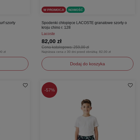
W PROMOCJI
NOWOŚĆ
rf szorty
Spodenki chłopięce LACOSTE granatowe szorty o
kroju chino r. 128
Lacoste
82,00 zł
Cena katalogowa:
259,00 zł
0 zł
Najniższa cena z 30 dni przed obniżką:
82,00 zł
Dodaj do koszyka
128
-
57%