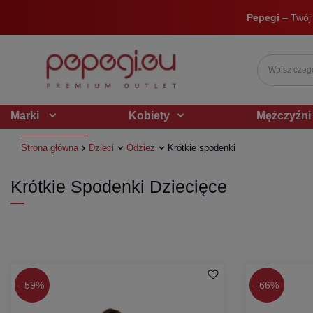
Pepegi
– Twój
Marki
Kobiety
Mężczyźni
Strona główna
Dzieci
Odzież
Krótkie spodenki
Krótkie Spodenki Dziecięce
-
59%
-
66%