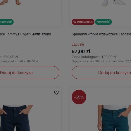
NOWOŚĆ
W PROMOCJI
NOWOŚĆ
ce Tommy Hilfiger Graffiti szorty
Spodenki krótkie dziewczęce Lacoste 
Lacoste
57,00 zł
a:
229,00 zł
Cena katalogowa:
139,00 zł
0 dni przed obniżką:
99,00 zł
Najniższa cena z 30 dni przed obniżką:
57,0
Dodaj do koszyka
Dodaj do koszyka
140
-
59%