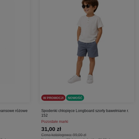
W PROMOCJI
NOWOŚĆ
 jeansowe różowe
Spodenki chłopięce Longboard szorty bawełniane r.
152
Pozostałe marki
31,00 zł
Cena katalogowa:
99,00 zł