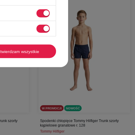
-
57%
twierdzam wszystkie
W PROMOCJI
NOWOŚĆ
runk szorty
Spodenki chłopięce Tommy Hilfiger Trunk szorty
kąpielowe granatowe r. 128
Tommy Hilfiger