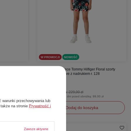
W PROMOCJI
NOWOŚĆ
brązowe cargo
Spodenki chłopięce Tommy Hilfiger Floral szorty
kąpielowe plażowe z nadrukiem r. 128
Tommy Hilfiger
99,00 zł
Cena katalogowa:
229,00 zł
0 zł
Najniższa cena z 30 dni przed obniżką:
99,00 zł
ć warunki przechowywania lub
 także na stronie
Prywatność i
Dodaj do koszyka
128
Zawsze aktywne