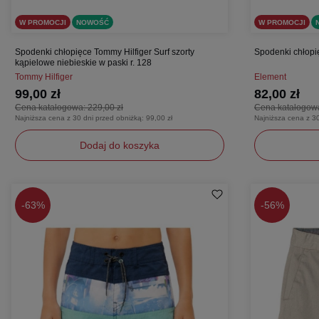
W PROMOCJI
NOWOŚĆ
W PROMOCJI
Spodenki chłopięce Tommy Hilfiger Surf szorty
Spodenki chłopię
kąpielowe niebieskie w paski r. 128
Tommy Hilfiger
Element
99,00 zł
82,00 zł
Cena katalogowa:
229,00 zł
Cena katalogow
Najniższa cena z 30 dni przed obniżką:
99,00 zł
Najniższa cena z 3
Dodaj do koszyka
128
152
-
63%
-
56%