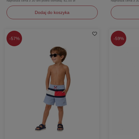
Najniższa cena z 30 dni przed obniżką:
82,00 zł
Najniższa cena z 3
Dodaj do koszyka
152
104
-
57%
-
59%