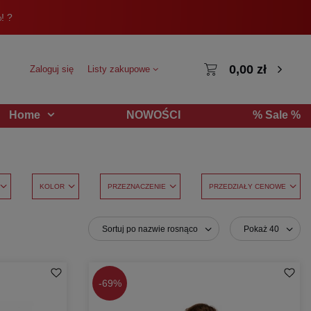
! ?
0,00 zł
Zaloguj się
Listy zakupowe
NOWOŚCI
% Sale %
Home
KOLOR
PRZEZNACZENIE
PRZEDZIAŁY CENOWE
Sortuj po nazwie rosnąco
Pokaż 40
-
69%