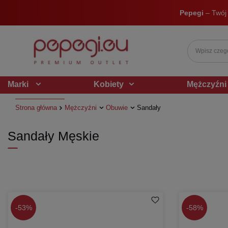
Pepegi
– Twój
Marki
Kobiety
Mężczyźni
Strona główna
Mężczyźni
Obuwie
Sandały
Sandały Męskie
-
53%
-
58%