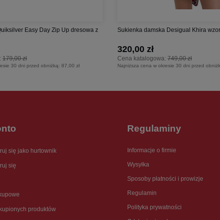
Quiksilver Easy Day Zip Up dresowa z
Sukienka damska Desigual Khira wzorzy
320,00 zł
:
179,00 zł
Cena katalogowa:
749,00 zł
esie 30 dni przed obniżką:
87,00 zł
Najniższa cena w okresie 30 dni przed obniż
onto
Regulaminy
Informacje o firmie
ruj się jako hurtownik
Wysyłka
ruj się
Sposoby płatności i prowizje
Regulamin
akupowe
Polityka prywatności
akupionych produktów