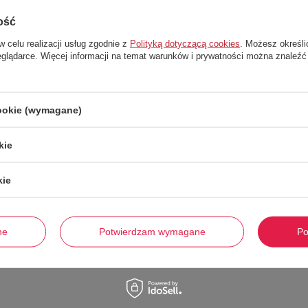
ość
w celu realizacji usług zgodnie z
Polityką dotyczącą cookies
. Możesz określi
eglądarce. Więcej informacji na temat warunków i prywatności można znaleźć
cookie (wymagane)
kie
kie
czy basen chętniej wybieramy klapki, to na co dzień potrzebne nam są bardz
. Znajdziesz tutaj znane i lubiane marki – są one gwarancją jakości i stylu, 
ne
Potwierdzam wymagane
Po