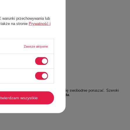
ć warunki przechowywania lub
 także na stronie
Prywatność i
Zawsze aktywne
iej praktyczne buty, w których można się swobodnie poruszać. Szeroki
czyli po prostu
dobrą inwestycją na lata
.
twierdzam wszystkie