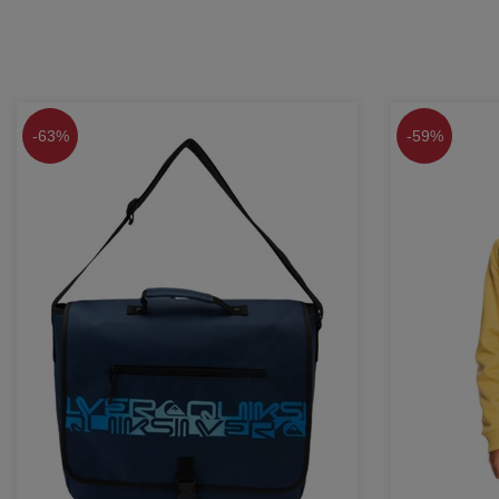
-
63%
-
59%