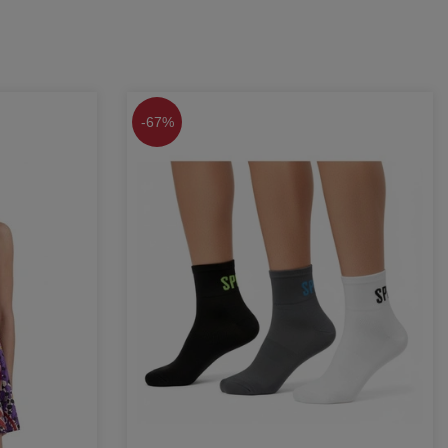
-
67%