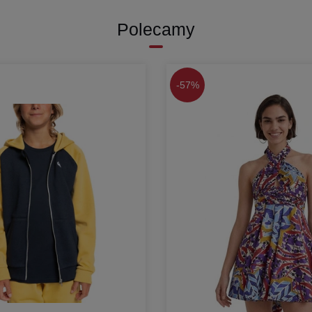
Polecamy
-
57%