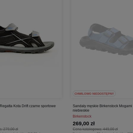
CHWILOWO NIEDOSTĘPNY
Regatta Kota Drift czarne sportowe
Sandały męskie Birkenstock Mogami 
niebieskie
Birkenstock
269,00 zł
a:
279,00 zł
Cena katalogowa:
449,00 zł