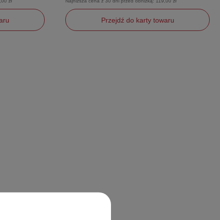
,00 zł
Najniższa cena z 30 dni przed obniżką:
119,00 zł
aru
Przejdź do karty towaru
46