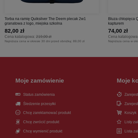
Torba na ramię Quiksilver The Deem plecak 2w1
Bluza chłopięca 
granatowa z logo, miejska szkolna
kapturem
82,00 zł
74,00 zł
Cena katalogowa:
219,00 zł
Cena katalogowa
Najniższa cena w okresie 30 dni przed obniżką:
89,00 zł
Najniższa cena w okr
Moje zamówienie
Moje k
Status zamówienia
Zarejest
Śledzenie przesyłki
Zarejest
Chcę zareklamować produkt
Koszyk
Chcę zwrócić produkt
Listy z
Chcę wymienić produkt
Lista z