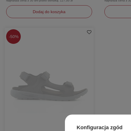
Najniższa cena z 30 dni przed obniżką:
127,00 zł
Najniższa cena z 3
Dodaj do koszyka
47
42
43
44
45,5
46
45
-
50%
40
Konfiguracja zgód