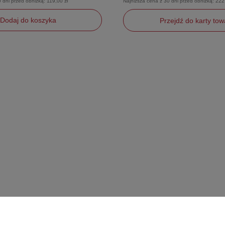
0 dni przed obniżką:
119,00 zł
Najniższa cena z 30 dni przed obniżką:
222
Dodaj do koszyka
Przejdź do karty tow
41
39
42
43
44
42