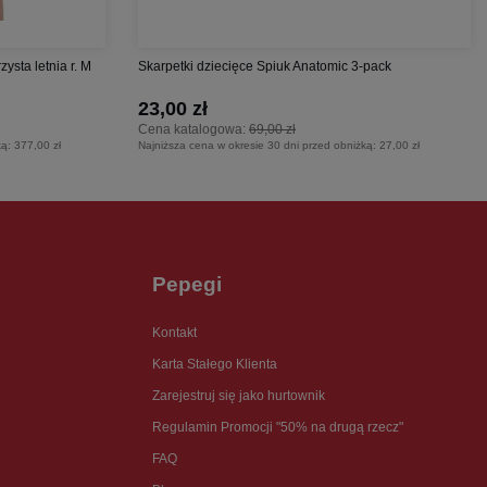
sta letnia r. M
Skarpetki dziecięce Spiuk Anatomic 3-pack
23,00 zł
Cena katalogowa:
69,00 zł
ką:
377,00 zł
Najniższa cena w okresie 30 dni przed obniżką:
27,00 zł
Pepegi
Kontakt
Karta Stałego Klienta
Zarejestruj się jako hurtownik
Regulamin Promocji "50% na drugą rzecz"
FAQ