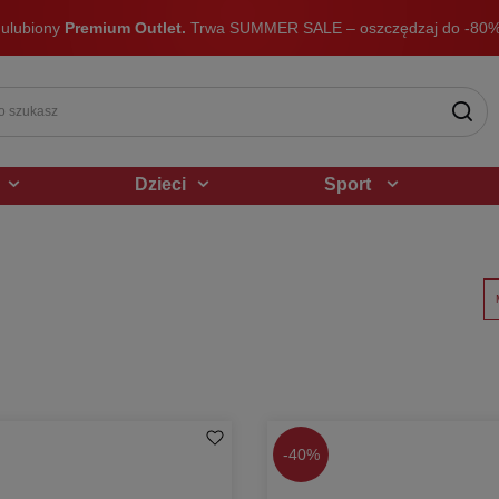
 ulubiony
Premium Outlet.
Trwa SUMMER SALE – oszczędzaj do -80%
Dzieci
Sport
-
40%