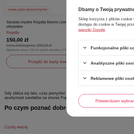
Dbamy o Twoją prywatn
CHWILOWO NIEDOSTĘPNY
Sklep korzysta z plików cookie 
Sandały męskie Regatta Marine czarne sportowe
dostępu do cookie w Twojej prz
ultralekkie
warunki Google
.
Regatta
150,00 zł
Cena katalogowa:
299,00 zł
Funkcjonalne pliki 
Najniższa cena z 30 dni przed obniżką:
177,00 zł
Przejdź do karty towaru
Analityczne pliki coo
Reklamowe pliki coo
44
Gdy zbliża się lato, czas pomyśleć o odpowiednim obuwiu. Choć na plażę 
asortyment sandałów na stronie Pepegi.com oferuje sandały różnego rodzaju
Potwierdzam wybra
Po czym poznać dobre sandały?
Czytaj więcej