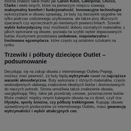
można znaleźć takie marki jak
Calvin Klein, Caterpillar, Chicco,
Clarks
i wiele innych, które na pierwszym miejscu stawiają
maksymalny komfort i funkcjonalność
.
Innowacyjne technologie
wykorzystane w obuwiu sprawiają, że buty są niezwykle wygodne nie
tylko podczas codziennego użytkowania, ale także przy dłuższych
spacerach czy wycieczkach po nierównych powierzchniach. Szeroki
wybór kolorystyczny
oraz możliwość doboru rozmaitych materiałów, z
jakich wykonane są obuwie, pozwala na szybki wybór dopasowanych
butów. Asortyment przedstawia
unikatowe, niepowtarzalne i
limitowane egzemplarze
, które często są ostatnimi sztukami na
rynku.
Trzewiki i półbuty dziecięce Outlet –
podsumowanie
Decydując się na zakup obuwia z internetowego Outletu Pepegi,
możesz mieć pewność, że buty będą
wytrzymałe
nawet na
najcięższe
warunki atmosferyczne
. Buty wykonane z różnych materiałów, często
wodoodpornych ułatwiają znalezienie idealnych butów i dostosowanych
do naszych potrzeb. Strona umożliwia także znalezienie obuwia,
uwzględniając filtry, takie jak przedziały cenowe, przeznaczenie butów.
Może znaleźć między innymi kategorie obuwia na co dzień, czyli tzw.
lifystyle, sporty śnieżne, czy półbuty trekkingowe
. Kupując obuwie
sprawdzonych producentów ze internetowego Outletu, masz
gwarancję
wytrzymałości i wybór atrakcyjnych cen
.