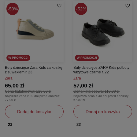
50%
52%
W PROMOCJI
W PROMOCJI
Buty dziecięce Zara Kids za kostkę
Buty dziecięce ZARA Kids półbuty
z suwakiem r. 23
wizytowe czarne r. 22
Zara
Zara
65,00 zł
57,00 zł
Cena katalogowa:
129,00 zł
Cena katalogowa:
119,00 zł
Najniższa cena z 30 dni przed obniżką:
Najniższa cena z 30 dni przed obniżką:
77,00 zł
67,00 zł
Dodaj do koszyka
Dodaj do koszyka
23
22