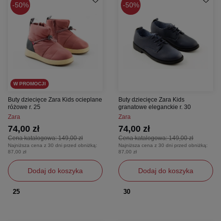
50%
50%
W PROMOCJI
Buty dziecięce Zara Kids ocieplane
Buty dziecięce Zara Kids
różowe r. 25
granatowe eleganckie r. 30
Zara
Zara
74,00 zł
74,00 zł
Cena katalogowa:
149,00 zł
Cena katalogowa:
149,00 zł
Najniższa cena z 30 dni przed obniżką:
Najniższa cena z 30 dni przed obniżką:
87,00 zł
87,00 zł
Dodaj do koszyka
Dodaj do koszyka
25
30