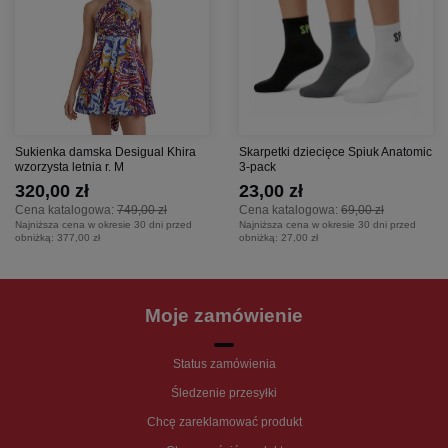
Sukienka damska Desigual Khira
Skarpetki dziecięce Spiuk Anatomic
wzorzysta letnia r. M
3-pack
320,00 zł
23,00 zł
Cena katalogowa:
749,00 zł
Cena katalogowa:
69,00 zł
Najniższa cena w okresie 30 dni przed
Najniższa cena w okresie 30 dni przed
obniżką:
377,00 zł
obniżką:
27,00 zł
Moje zamówienie
Status zamówienia
Śledzenie przesyłki
Chcę zareklamować produkt