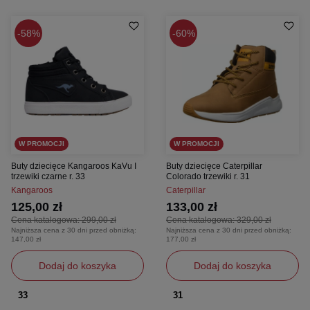
58%
60%
W PROMOCJI
W PROMOCJI
Buty dziecięce Kangaroos KaVu I
Buty dziecięce Caterpillar
trzewiki czarne r. 33
Colorado trzewiki r. 31
Kangaroos
Caterpillar
125,00 zł
133,00 zł
Cena katalogowa:
299,00 zł
Cena katalogowa:
329,00 zł
Najniższa cena z 30 dni przed obniżką:
Najniższa cena z 30 dni przed obniżką:
147,00 zł
177,00 zł
Dodaj do koszyka
Dodaj do koszyka
33
31