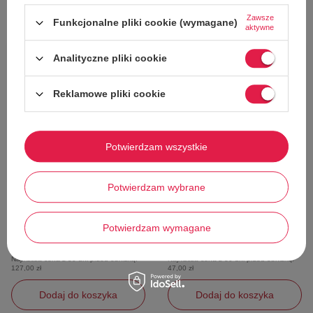
Zawsze
Funkcjonalne pliki cookie (wymagane)
aktywne
Analityczne pliki cookie
65%
75%
Reklamowe pliki cookie
Potwierdzam wszystkie
W PROMOCJI
W PROMOCJI
Potwierdzam wybrane
Buty dziecięce Clarks Heath Chard
Buty dziewczęce Chuva ocieplane
skórzane zasuwane khaki
wodoszczelne r. 28
Clarks
Pozostałe marki
Potwierdzam wymagane
108,00 zł
35,00 zł
Cena katalogowa:
309,00 zł
Cena katalogowa:
139,00 zł
Najniższa cena z 30 dni przed obniżką:
Najniższa cena z 30 dni przed obniżką:
127,00 zł
47,00 zł
Dodaj do koszyka
Dodaj do koszyka