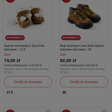
W PROMOCJI
W PROMOCJI
Kapcie niemowlęce Zara Kids
Buty dziecięce Zara Kids trapery
skórzane r. 17,5
brązowe skórzane r. 26
Zara
Zara
74,00 zł
82,00 zł
Cena katalogowa:
139,00 zł
Cena katalogowa:
159,00 zł
Najniższa cena z 30 dni przed obniżką:
Najniższa cena z 30 dni przed obniżką:
87,00 zł
97,00 zł
Dodaj do koszyka
Dodaj do koszyka
17,5
26