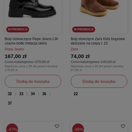
W PROMOCJI
W PROMOCJI
Buty dziewczęce Pepe Jeans Lilli
Buty dziecięce Zara Kids brązowe
czarne botki imitacja skóry
skórzane na rzepy r. 22
Pepe Jeans
Zara
167,00 zł
74,00 zł
Cena katalogowa:
379,00 zł
Cena katalogowa:
149,00 zł
Najniższa cena z 30 dni przed obniżką:
Najniższa cena z 30 dni przed obniżką:
179,00 zł
87,00 zł
Dodaj do koszyka
Dodaj do koszyka
32
33
34
36
22
37
47%
48%