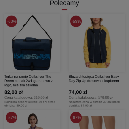
Polecamy
63%
59%
Torba na ramię Quiksilver The
Bluza chłopięca Quiksilver Easy
Deem plecak 2w1 granatowa z
Day Zip Up dresowa z kapturem
logo, miejska szkolna
82,00 zł
74,00 zł
Cena katalogowa:
219,00 zł
Cena katalogowa:
179,00 zł
Najniższa cena w okresie 30 dni przed
Najniższa cena w okresie 30 dni przed
obniżką:
89,00 zł
obniżką:
87,00 zł
57%
67%