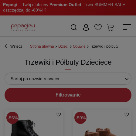
Pepegi
– Twój ulubiony
Premium Outlet.
Trwa SUMMER SALE –
oszczędzaj do -80%! ?
Wstecz
Strona główna
Dzieci
Obuwie
Trzewiki i półbuty
Trzewiki i Półbuty Dziecięce
Sortuj po nazwie rosnąco
Filtrowanie
56%
50%