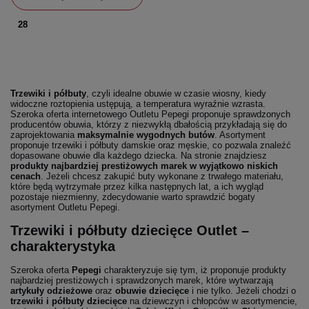
28
Trzewiki i półbuty
, czyli idealne obuwie w czasie wiosny, kiedy
widoczne roztopienia ustępują, a temperatura wyraźnie wzrasta.
Szeroka oferta internetowego Outletu Pepegi proponuje sprawdzonych
producentów obuwia, którzy z niezwykłą dbałością przykładają się do
zaprojektowania
maksymalnie wygodnych butów
. Asortyment
proponuje trzewiki i półbuty damskie oraz męskie, co pozwala znaleźć
dopasowane obuwie dla każdego dziecka. Na stronie znajdziesz
produkty najbardziej prestiżowych marek w wyjątkowo niskich
cenach
. Jeżeli chcesz zakupić buty wykonane z trwałego materiału,
które będą wytrzymałe przez kilka następnych lat, a ich wygląd
pozostaje niezmienny, zdecydowanie warto sprawdzić bogaty
asortyment Outletu Pepegi.
Trzewiki i półbuty dziecięce Outlet –
charakterystyka
Szeroka oferta
Pepegi
charakteryzuje się tym, iż proponuje produkty
najbardziej prestiżowych i sprawdzonych marek, które wytwarzają
artykuły odzieżowe
oraz
obuwie dziecięce
i nie tylko. Jeżeli chodzi o
trzewiki i półbuty dziecięce
na dziewczyn i chłopców w asortymencie,