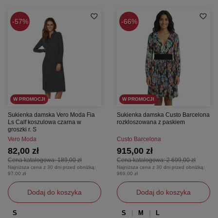
57%
66%
W PROMOCJI
W PROMOCJI
Sukienka damska Vero Moda Fia
Sukienka damska Custo Barcelona
Ls Calf koszulowa czarna w
rozkloszowana z paskiem
groszki r. S
Vero Moda
Custo Barcelona
82,00 zł
915,00 zł
Cena katalogowa:
189,00 zł
Cena katalogowa:
2 699,00 zł
Najniższa cena z 30 dni przed obniżką:
Najniższa cena z 30 dni przed obniżką:
97,00 zł
969,00 zł
Dodaj do koszyka
Dodaj do koszyka
S
S
M
L