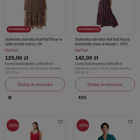
W PROMOCJI
W PROMOCJI
Sukienka damska Naf Naf Roar w
Sukienka damska Naf Naf Azura
cętki prosta luźna r. M
wzorzysta maxi w kwiaty r. XXS
Naf Naf
Naf Naf
125,00 zł
142,00 zł
Cena katalogowa:
299,00 zł
Cena katalogowa:
339,00 zł
Najniższa cena z 30 dni przed obniżką:
Najniższa cena z 30 dni przed obniżką:
147,00 zł
167,00 zł
Dodaj do koszyka
Dodaj do koszyka
M
XXS
59%
58%