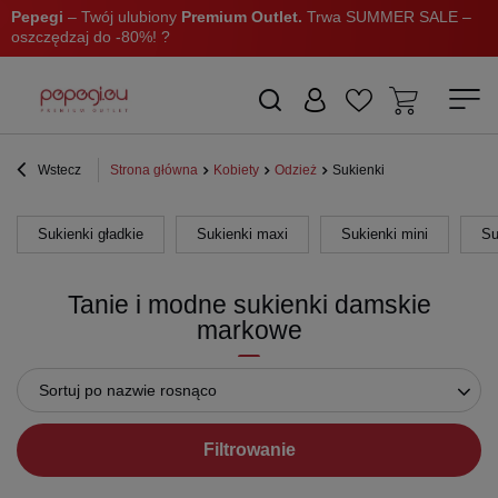
Pepegi
– Twój ulubiony
Premium Outlet.
Trwa SUMMER SALE –
oszczędzaj do -80%! ?
Wstecz
Strona główna
Kobiety
Odzież
Sukienki
Sukienki gładkie
Sukienki maxi
Sukienki mini
Su
Tanie i modne sukienki damskie
markowe
Sortuj po nazwie rosnąco
Filtrowanie