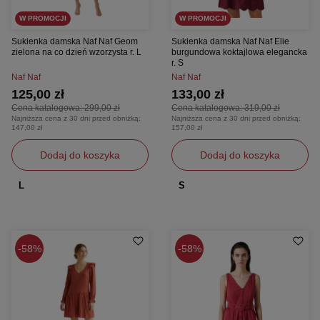
W PROMOCJI
W PROMOCJI
Sukienka damska Naf Naf Geom
Sukienka damska Naf Naf Elie
zielona na co dzień wzorzysta r. L
burgundowa koktajlowa elegancka
r. S
Naf Naf
Naf Naf
125,00 zł
133,00 zł
Cena katalogowa:
299,00 zł
Cena katalogowa:
319,00 zł
Najniższa cena z 30 dni przed obniżką:
Najniższa cena z 30 dni przed obniżką:
147,00 zł
157,00 zł
Dodaj do koszyka
Dodaj do koszyka
L
S
58%
58%