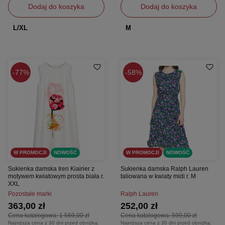
Dodaj do koszyka
Dodaj do koszyka
L/XL
M
77%
58%
W PROMOCJI
NOWOŚĆ
W PROMOCJI
NOWOŚĆ
Sukienka damska Iren Kiairier z
Sukienka damska Ralph Lauren
motywem kwiatowym prosta biała r.
taliowana w kwiaty midi r. M
XXL
Pozostałe marki
Ralph Lauren
363,00 zł
252,00 zł
Cena katalogowa:
1 569,00 zł
Cena katalogowa:
599,00 zł
Najniższa cena z 30 dni przed obniżką:
Najniższa cena z 30 dni przed obniżką: