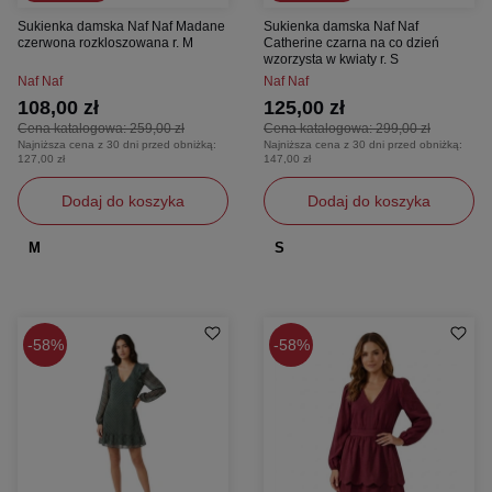
Sukienka damska Naf Naf Madane
Sukienka damska Naf Naf
czerwona rozkloszowana r. M
Catherine czarna na co dzień
wzorzysta w kwiaty r. S
Naf Naf
Naf Naf
108,00 zł
125,00 zł
Cena katalogowa:
259,00 zł
Cena katalogowa:
299,00 zł
Najniższa cena z 30 dni przed obniżką:
Najniższa cena z 30 dni przed obniżką:
127,00 zł
147,00 zł
Dodaj do koszyka
Dodaj do koszyka
M
S
58%
58%