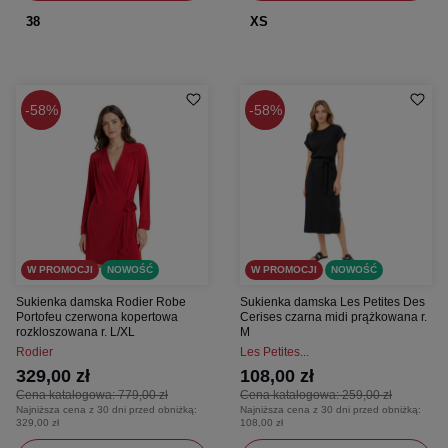
38
XS
58%
58%
W PROMOCJI
NOWOŚĆ
W PROMOCJI
NOWOŚĆ
Sukienka damska Rodier Robe
Sukienka damska Les Petites Des
Portofeu czerwona kopertowa
Cerises czarna midi prążkowana r.
rozkloszowana r. L/XL
M
Rodier
Les Petites...
329,00 zł
108,00 zł
Cena katalogowa:
779,00 zł
Cena katalogowa:
259,00 zł
Najniższa cena z 30 dni przed obniżką:
Najniższa cena z 30 dni przed obniżką:
329,00 zł
108,00 zł