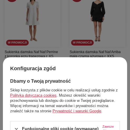
W PROMOCJI
W PROMOCJI
Sukienka damska Naf Naf Perrine
Sukienka damska Naf Naf Arriba
z koronką ecru trapezowa r. XS
mała czarna ażurowa r. XXS
Naf Naf
Naf Naf
Konfiguracja zgód
116,00 zł
125,00 zł
Cena katalogowa:
279,00 zł
Cena katalogowa:
299,00 zł
Najniższa cena z 30 dni przed obniżką:
Najniższa cena z 30 dni przed obniżką:
Dbamy o Twoją prywatność
137,00 zł
147,00 zł
Sklep korzysta z plików cookie w celu realizacji usług zgodnie z
Dodaj do koszyka
Dodaj do koszyka
Polityką dotyczącą cookies
. Możesz określić warunki
przechowywania lub dostępu do cookie w Twojej przeglądarce.
Więcej informacji na temat warunków i prywatności można
XS
XXS
znaleźć także na stronie
Prywatność i warunki Google
.
Zawsze
Funkcjonalne pliki cookie (wymagane)