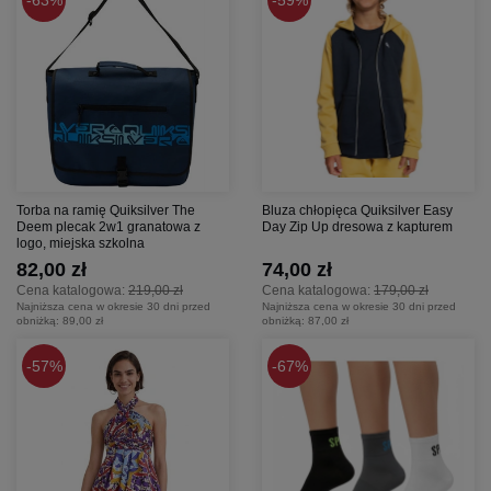
Torba na ramię Quiksilver The
Bluza chłopięca Quiksilver Easy
Deem plecak 2w1 granatowa z
Day Zip Up dresowa z kapturem
logo, miejska szkolna
82,00 zł
74,00 zł
Cena katalogowa:
219,00 zł
Cena katalogowa:
179,00 zł
Najniższa cena w okresie 30 dni przed
Najniższa cena w okresie 30 dni przed
obniżką:
89,00 zł
obniżką:
87,00 zł
57%
67%