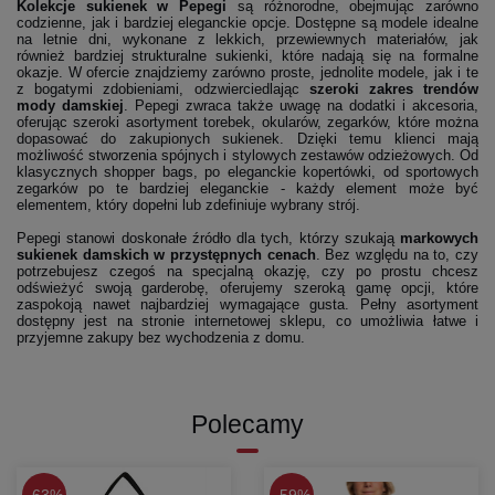
Kolekcje sukienek w Pepegi
są różnorodne, obejmując zarówno
codzienne, jak i bardziej eleganckie opcje. Dostępne są modele idealne
na letnie dni, wykonane z lekkich, przewiewnych materiałów, jak
również bardziej strukturalne sukienki, które nadają się na formalne
okazje. W ofercie znajdziemy zarówno proste, jednolite modele, jak i te
z bogatymi zdobieniami, odzwierciedlając
szeroki zakres trendów
mody damskiej
. Pepegi zwraca także uwagę na dodatki i akcesoria,
oferując szeroki asortyment torebek, okularów, zegarków, które można
dopasować do zakupionych sukienek. Dzięki temu klienci mają
możliwość stworzenia spójnych i stylowych zestawów odzieżowych. Od
klasycznych shopper bags, po eleganckie kopertówki, od sportowych
zegarków po te bardziej eleganckie - każdy element może być
elementem, który dopełni lub zdefiniuje wybrany strój.
Pepegi stanowi doskonałe źródło dla tych, którzy szukają
markowych
sukienek damskich w przystępnych cenach
. Bez względu na to, czy
potrzebujesz czegoś na specjalną okazję, czy po prostu chcesz
odświeżyć swoją garderobę, oferujemy szeroką gamę opcji, które
zaspokoją nawet najbardziej wymagające gusta. Pełny asortyment
dostępny jest na stronie internetowej sklepu, co umożliwia łatwe i
przyjemne zakupy bez wychodzenia z domu.
Polecamy
63%
59%