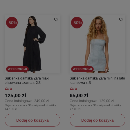
50%
50%
W PROMOCJI
W PROMOCJI
Sukienka damska Zara maxi
Sukienka damska Zara mini na lato
plisowana czarna r. XS
jeansowa r. S
Zara
Zara
125,00 zł
65,00 zł
Cena katalogowa:
249,00 zł
Cena katalogowa:
129,00 zł
Najniższa cena z 30 dni przed obniżką:
Najniższa cena z 30 dni przed obniżką:
147,00 zł
77,00 zł
Dodaj do koszyka
Dodaj do koszyka