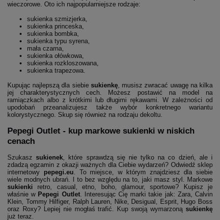
wieczorowe. Oto ich najpopularniejsze rodzaje:
sukienka szmizjerka,
sukienka princeska,
sukienka bombka,
sukienka typu syrena,
mała czarna,
sukienka ołówkowa,
sukienka rozkloszowana,
sukienka trapezowa.
Kupując najlepszą dla siebie
sukienkę
, musisz zwracać uwagę na kilka
jej charakterystycznych cech. Możesz postawić na model na
ramiączkach albo z krótkimi lub długimi rękawami. W zależności od
upodobań przeanalizujesz także wybór konkretnego wariantu
kolorystycznego. Skup się również na rodzaju dekoltu.
Pepegi Outlet - kup markowe sukienki w niskich
cenach
Szukasz
sukienek
, które sprawdzą się nie tylko na co dzień, ale i
zdadzą egzamin z okazji ważnych dla Ciebie wydarzeń? Odwiedź sklep
internetowy
pepegi.eu
. To miejsce, w którym znajdziesz dla siebie
wiele modnych ubrań. I to bez względu na to, jaki masz styl. Markowe
sukienki
retro, casual, etno, boho, glamour, sportowe? Kupisz je
właśnie w
Pepegi Outlet
. Interesując Cię marki takie jak: Zara, Calvin
Klein, Tommy Hilfiger, Ralph Lauren, Nike, Desigual, Esprit, Hugo Boss
oraz Roxy? Lepiej nie mogłaś trafić. Kup swoją wymarzoną
sukienkę
już teraz.