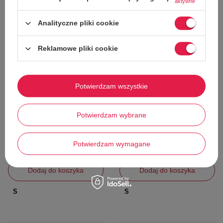
aktywne
59%
58%
Analityczne pliki cookie
Reklamowe pliki cookie
W PROMOCJI
W PROMOCJI
Potwierdzam wszystkie
Sukienka damska Naf Naf Palou
Sukienka damska Naf Naf Keysia
gładka mała czarna r. S
New gładka przed kolano r. S
Potwierdzam wybrane
Naf Naf
Naf Naf
99,00 zł
108,00 zł
Cena katalogowa:
239,00 zł
Cena katalogowa:
259,00 zł
Potwierdzam wymagane
Najniższa cena z 30 dni przed obniżką:
Najniższa cena z 30 dni przed obniżką:
117,00 zł
109,00 zł
Dodaj do koszyka
Dodaj do koszyka
S
S