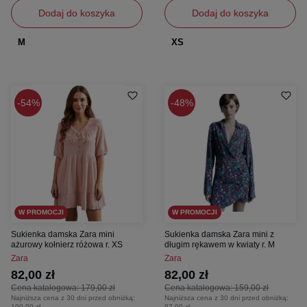
Dodaj do koszyka
Dodaj do koszyka
M
XS
54%
48%
W PROMOCJI
W PROMOCJI
Sukienka damska Zara mini
Sukienka damska Zara mini z
ażurowy kołnierz różowa r. XS
długim rękawem w kwiaty r. M
Zara
Zara
82,00 zł
82,00 zł
Cena katalogowa:
179,00 zł
Cena katalogowa:
159,00 zł
Najniższa cena z 30 dni przed obniżką:
Najniższa cena z 30 dni przed obniżką:
100,00 zł
97,00 zł