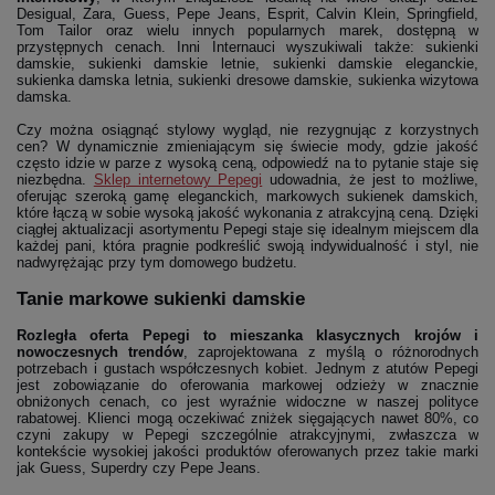
Desigual, Zara, Guess, Pepe Jeans, Esprit, Calvin Klein, Springfield,
Tom Tailor oraz wielu innych popularnych marek, dostępną w
przystępnych cenach. Inni Internauci wyszukiwali także: sukienki
damskie, sukienki damskie letnie, sukienki damskie eleganckie,
sukienka damska letnia, sukienki dresowe damskie, sukienka wizytowa
damska.
Czy można osiągnąć stylowy wygląd, nie rezygnując z korzystnych
cen? W dynamicznie zmieniającym się świecie mody, gdzie jakość
często idzie w parze z wysoką ceną, odpowiedź na to pytanie staje się
niezbędna.
Sklep internetowy Pepegi
udowadnia, że jest to możliwe,
oferując szeroką gamę eleganckich, markowych sukienek damskich,
które łączą w sobie wysoką jakość wykonania z atrakcyjną ceną. Dzięki
ciągłej aktualizacji asortymentu Pepegi staje się idealnym miejscem dla
każdej pani, która pragnie podkreślić swoją indywidualność i styl, nie
nadwyrężając przy tym domowego budżetu.
Tanie markowe sukienki damskie
Rozległa oferta Pepegi to mieszanka klasycznych krojów i
nowoczesnych trendów
, zaprojektowana z myślą o różnorodnych
potrzebach i gustach współczesnych kobiet. Jednym z atutów Pepegi
jest zobowiązanie do oferowania markowej odzieży w znacznie
obniżonych cenach, co jest wyraźnie widoczne w naszej polityce
rabatowej. Klienci mogą oczekiwać zniżek sięgających nawet 80%, co
czyni zakupy w Pepegi szczególnie atrakcyjnymi, zwłaszcza w
kontekście wysokiej jakości produktów oferowanych przez takie marki
jak Guess, Superdry czy Pepe Jeans.