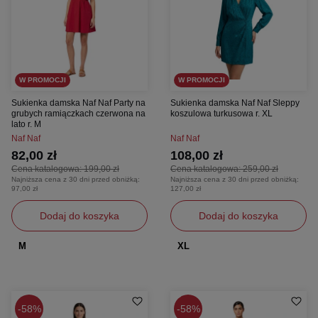
W PROMOCJI
W PROMOCJI
Sukienka damska Naf Naf Party na
Sukienka damska Naf Naf Sleppy
grubych ramiączkach czerwona na
koszulowa turkusowa r. XL
lato r. M
Naf Naf
Naf Naf
82,00 zł
108,00 zł
Cena katalogowa:
199,00 zł
Cena katalogowa:
259,00 zł
Najniższa cena z 30 dni przed obniżką:
Najniższa cena z 30 dni przed obniżką:
97,00 zł
127,00 zł
Dodaj do koszyka
Dodaj do koszyka
M
XL
58%
58%