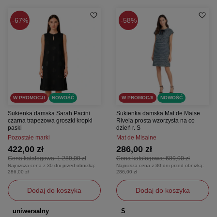
67%
58%
W PROMOCJI
NOWOŚĆ
W PROMOCJI
NOWOŚĆ
Sukienka damska Sarah Pacini
Sukienka damska Mat de Maise
czarna trapezowa groszki kropki
Rivela prosta wzorzysta na co
paski
dzień r. S
Pozostałe marki
Mat de Misaine
422,00 zł
286,00 zł
Cena katalogowa:
1 289,00 zł
Cena katalogowa:
689,00 zł
Najniższa cena z 30 dni przed obniżką:
Najniższa cena z 30 dni przed obniżką:
286,00 zł
286,00 zł
Dodaj do koszyka
Dodaj do koszyka
uniwersalny
S