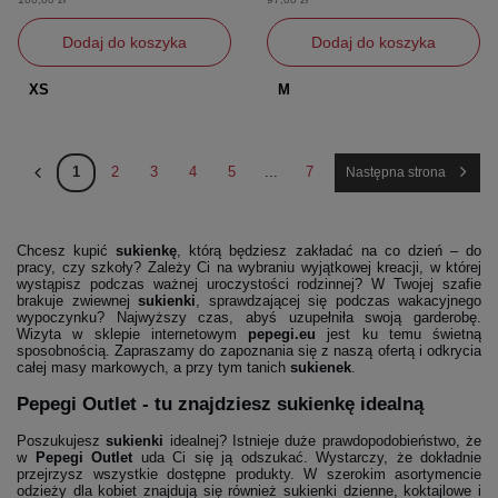
Dodaj do koszyka
Dodaj do koszyka
XS
M
1
2
3
4
5
...
7
Następna strona
Chcesz kupić
sukienkę
, którą będziesz zakładać na co dzień – do
pracy, czy szkoły? Zależy Ci na wybraniu wyjątkowej kreacji, w której
wystąpisz podczas ważnej uroczystości rodzinnej? W Twojej szafie
brakuje zwiewnej
sukienki
, sprawdzającej się podczas wakacyjnego
wypoczynku? Najwyższy czas, abyś uzupełniła swoją garderobę.
Wizyta w sklepie internetowym
pepegi.eu
jest ku temu świetną
sposobnością. Zapraszamy do zapoznania się z naszą ofertą i odkrycia
całej masy markowych, a przy tym tanich
sukienek
.
Pepegi Outlet - tu znajdziesz sukienkę idealną
Poszukujesz
sukienki
idealnej? Istnieje duże prawdopodobieństwo, że
w
Pepegi Outlet
uda Ci się ją odszukać. Wystarczy, że dokładnie
przejrzysz wszystkie dostępne produkty. W szerokim asortymencie
odzieży dla kobiet znajdują się również sukienki dzienne, koktajlowe i