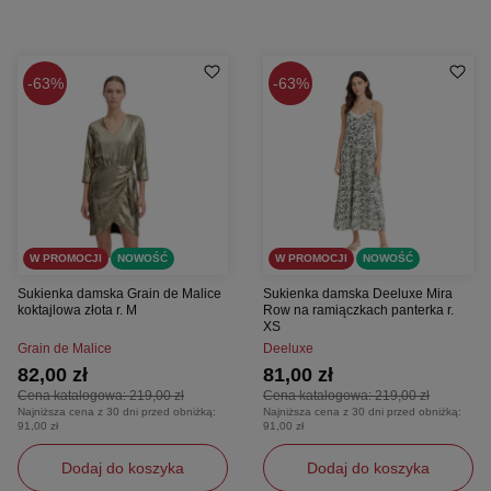
63%
63%
W PROMOCJI
NOWOŚĆ
W PROMOCJI
NOWOŚĆ
Sukienka damska Grain de Malice
Sukienka damska Deeluxe Mira
koktajlowa złota r. M
Row na ramiączkach panterka r.
XS
Grain de Malice
Deeluxe
82,00 zł
81,00 zł
Cena katalogowa:
219,00 zł
Cena katalogowa:
219,00 zł
Najniższa cena z 30 dni przed obniżką:
Najniższa cena z 30 dni przed obniżką:
91,00 zł
91,00 zł
Dodaj do koszyka
Dodaj do koszyka