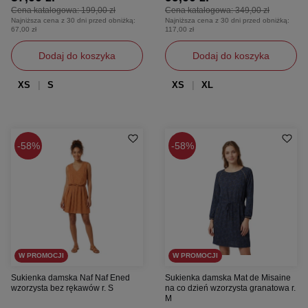
Cena katalogowa:
199,00 zł
Cena katalogowa:
349,00 zł
Najniższa cena z 30 dni przed obniżką:
Najniższa cena z 30 dni przed obniżką:
67,00 zł
117,00 zł
Dodaj do koszyka
Dodaj do koszyka
XS
S
XS
XL
58%
58%
W PROMOCJI
W PROMOCJI
Sukienka damska Naf Naf Ened
Sukienka damska Mat de Misaine
wzorzysta bez rękawów r. S
na co dzień wzorzysta granatowa r.
M