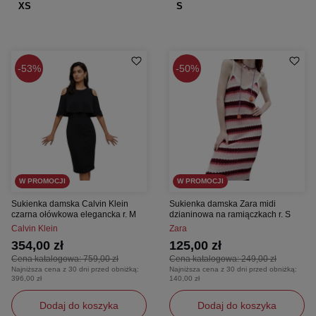
XS
S
53%
50%
W PROMOCJI
W PROMOCJI
Sukienka damska Calvin Klein
Sukienka damska Zara midi
czarna ołówkowa elegancka r. M
dzianinowa na ramiączkach r. S
Calvin Klein
Zara
354,00 zł
125,00 zł
Cena katalogowa:
759,00 zł
Cena katalogowa:
249,00 zł
Najniższa cena z 30 dni przed obniżką:
Najniższa cena z 30 dni przed obniżką:
396,00 zł
140,00 zł
Dodaj do koszyka
Dodaj do koszyka