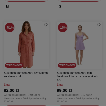
M
S
51%
15%
W PROMOCJI
W PROMOCJI
Sukienka damska Zara szmizjerka
Sukienka damska Zara mini
koralowa r. M
fioletowa lniana na ramiączkach r.
XS
Zara
Zara
82,00 zł
99,00 zł
Cena katalogowa:
169,00 zł
Cena katalogowa:
117,00 zł
Najniższa cena z 30 dni przed obniżką:
Najniższa cena z 30 dni przed obniżką:
97,00 zł
111,00 zł