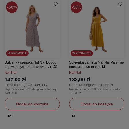
58%
58%
W PROMOCJI
W PROMOCJI
Sukienka damska Naf Naf Boudu
Sukienka damska Naf Naf Palerme
Imp wzorzysta maxi w kwiaty r. XS
musztardowa maxi r. M
Naf Naf
Naf Naf
142,00 zł
133,00 zł
Cena katalogowa:
339,00 zł
Cena katalogowa:
319,00 zł
Najniższa cena z 30 dni przed obniżką:
Najniższa cena z 30 dni przed obniżką:
149,00 zł
139,00 zł
Dodaj do koszyka
Dodaj do koszyka
XS
M