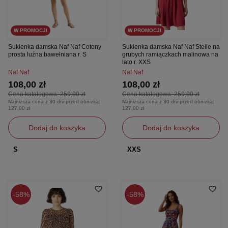
W PROMOCJI
W PROMOCJI
Sukienka damska Naf Naf Cotony
Sukienka damska Naf Naf Stelle na
prosta luźna bawełniana r. S
grubych ramiączkach malinowa na
lato r. XXS
Naf Naf
Naf Naf
108,00 zł
108,00 zł
Cena katalogowa:
259,00 zł
Cena katalogowa:
259,00 zł
Najniższa cena z 30 dni przed obniżką:
Najniższa cena z 30 dni przed obniżką:
127,00 zł
127,00 zł
Dodaj do koszyka
Dodaj do koszyka
S
XXS
58%
58%