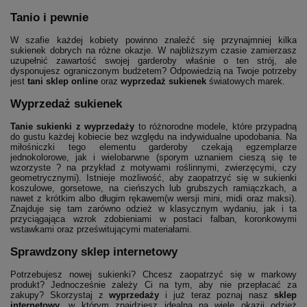
Tanio i pewnie
W szafie każdej kobiety powinno znaleźć się przynajmniej kilka
sukienek dobrych na różne okazje. W najbliższym czasie zamierzasz
uzupełnić zawartość swojej garderoby właśnie o ten strój, ale
dysponujesz ograniczonym budżetem? Odpowiedzią na Twoje potrzeby
jest
tani sklep online
oraz
wyprzedaż sukienek
światowych marek.
Wyprzedaż sukienek
Tanie sukienki z wyprzedaży
to różnorodne modele, które przypadną
do gustu każdej kobiecie bez względu na indywidualne upodobania. Na
miłośniczki tego elementu garderoby czekają egzemplarze
jednokolorowe, jak i wielobarwne (sporym uznaniem cieszą się te
wzorzyste ? na przykład z motywami roślinnymi, zwierzęcymi, czy
geometrycznymi). Istnieje możliwość, aby zaopatrzyć się w sukienki
koszulowe, gorsetowe, na cieńszych lub grubszych ramiączkach, a
nawet z krótkim albo długim rękawem(w wersji mini, midi oraz maksi).
Znajduje się tam zarówno odzież w klasycznym wydaniu, jak i ta
przyciągająca wzrok zdobieniami w postaci falban, koronkowymi
wstawkami oraz prześwitującymi materiałami.
Sprawdzony sklep internetowy
Potrzebujesz nowej sukienki? Chcesz zaopatrzyć się w markowy
produkt? Jednocześnie zależy Ci na tym, aby nie przepłacać za
zakupy? Skorzystaj z
wyprzedaży
i już teraz poznaj nasz
sklep
internetowy
, w którym znajdziesz idealną na wiele okazji odzież