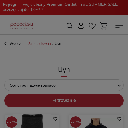
Pepegi
– Twój ulubiony
Premium Outlet.
Trwa SUMMER SALE –
oszczędzaj do -80%! ?
Wstecz
Strona główna
Uyn
Uyn
Sortuj po nazwie rosnąco
Filtrowanie
57%
77%