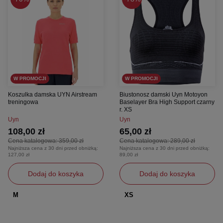
W PROMOCJI
W PROMOCJI
Koszulka damska UYN Airstream
Biustonosz damski Uyn Motoyon
treningowa
Baselayer Bra High Support czarny
r. XS
Uyn
Uyn
108,00 zł
65,00 zł
Cena katalogowa:
359,00 zł
Cena katalogowa:
289,00 zł
Najniższa cena z 30 dni przed obniżką:
Najniższa cena z 30 dni przed obniżką:
127,00 zł
89,00 zł
Dodaj do koszyka
Dodaj do koszyka
M
XS