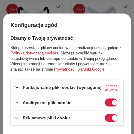
78%
78%
Konfiguracja zgód
Dbamy o Twoją prywatność
Sklep korzysta z plików cookie w celu realizacji usług zgodnie z
Polityką dotyczącą cookies
. Możesz określić warunki
W PROMOCJI
W PROMOCJI
przechowywania lub dostępu do cookie w Twojej przeglądarce.
Więcej informacji na temat warunków i prywatności można
Biustonosz damski Uyn Motyon
Biustonosz damski Uyn Motoyon
znaleźć także na stronie
Prywatność i warunki Google
.
Baselayer Bra biały r. XS
Baselayer Bra High Support biały r.
XS
Uyn
Uyn
Zawsze
Funkcjonalne pliki cookie (wymagane)
58,00 zł
58,00 zł
aktywne
Cena katalogowa:
269,00 zł
Cena katalogowa:
259,00 zł
Najniższa cena z 30 dni przed obniżką:
Najniższa cena z 30 dni przed obniżką:
Analityczne pliki cookie
54,00 zł
54,00 zł
Dodaj do koszyka
Dodaj do koszyka
Reklamowe pliki cookie
XS
XS