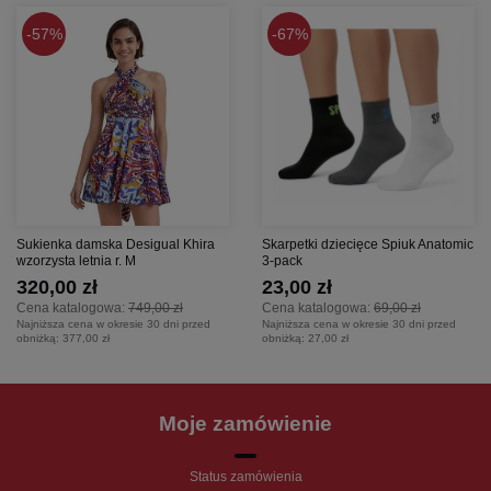
57%
67%
Sukienka damska Desigual Khira
Skarpetki dziecięce Spiuk Anatomic
wzorzysta letnia r. M
3-pack
320,00 zł
23,00 zł
Cena katalogowa:
749,00 zł
Cena katalogowa:
69,00 zł
Najniższa cena w okresie 30 dni przed
Najniższa cena w okresie 30 dni przed
obniżką:
377,00 zł
obniżką:
27,00 zł
Moje zamówienie
Status zamówienia