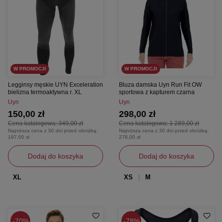
W PROMOCJI
W PROMOCJI
Legginsy męskie UYN Exceleration
Bluza damska Uyn Run Fit OW
bielizna termoaktywna r. XL
sportowa z kapturem czarna
Uyn
Uyn
150,00 zł
298,00 zł
Cena katalogowa:
349,00 zł
Cena katalogowa:
1 289,00 zł
Najniższa cena z 30 dni przed obniżką:
Najniższa cena z 30 dni przed obniżką:
197,00 zł
278,00 zł
Dodaj do koszyka
Dodaj do koszyka
XL
XS
M
70%
78%