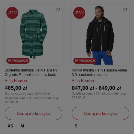
32%
58%
W PROMOCJI
W PROMOCJI
Sukienka damska Helly Hansen
Kurtka męska Helly Hansen Alpha
Organic Flannel zielona w kratę
3.0 narciarska czarna
Helly Hansen
Helly Hansen
405,00 zł
847,00 zł - 849,00 zł
Cena katalogowa:
599,00 zł
Najniższa cena z 30 dni przed obniżką:
999,00 zł
Najniższa cena z 30 dni przed obniżką:
477,00 zł
Dodaj do koszyka
Dodaj do koszyka
XS
M
S