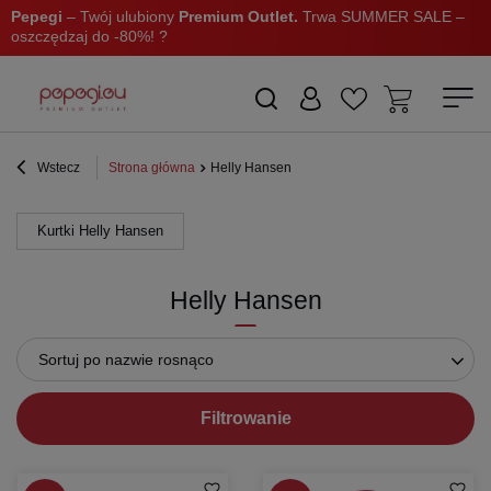
Pepegi
– Twój ulubiony
Premium Outlet.
Trwa SUMMER SALE –
oszczędzaj do -80%! ?
Wstecz
Strona główna
Helly Hansen
Kurtki Helly Hansen
Helly Hansen
Sortuj po nazwie rosnąco
Filtrowanie