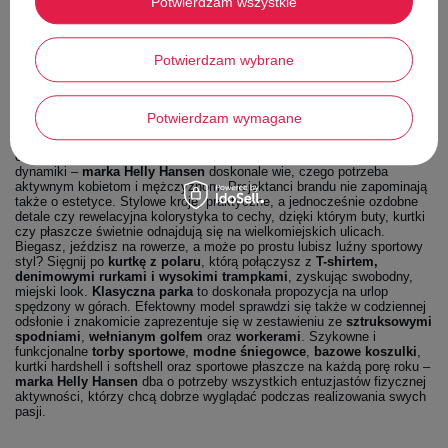
Potwierdzam wszystkie
systemy regulujące ciepłotę ciała i rozwiązania umożliwiające
dostosowanie do warunków atmosferycznych to tylko kilka powodów,
dla których warto mieć
projekty Helly Hansen
w swoim sportowym
ekwipunku.
Potwierdzam wybrane
Helly Hansen – styl, na którym warto
polegać
Potwierdzam wymagane
Rewelacyjnie i rozsądnie przemyślane wzornictwo, które zapewnia
ochronę przed kapryśną pogodą, dodając sportowym wysiłkom mocy i
dynamiki –
marka Helly Hansen
doskonale wie, czego potrzeba
aktywnym kobietom i mężczyznom. Projektanci brandu nie zapominają
także o estetyce. Stylowe kroje, praktyczne, a jednocześnie ozdobne
detale czy rewelacyjna kolorystyka to cechy, dzięki którym buty, kurtki
czy płaszcze świetnie odnajdują się na wielkomiejskich ulicach.
Biegasz, jeździsz na rowerze, a może po prostu lubisz luźny sportowy
styl? Sięgnij po
kurtkę z polaru
, którą połączysz z
T-shirtem,
denimowymi rurkami i wysokimi trampkami
, zyskując swobodny,
miejski look.
Klasyczna parka
to doskonała propozycja na urlop
spędzony w górach. Efektowny model sprawdzi się także w codziennej
odsłonie i znakomicie zaprezentuje się w zestawieniu ze
sztruksowymi
spodniami
,
wełnianym golfem
oraz
workerami
. Szykowne i
funkcjonalne
torby sportowe
,
modne śniegowce
,
bazowe koszulki
,
kurtki hardshell i softshell oraz sportowe płaszcze na każdą porę roku –
marka Helly Hansen
dba o potrzeby wszystkich entuzjastów fizycznej
aktywności, którzy chcą dobrze wyglądać podczas realizowania swych
pasji.