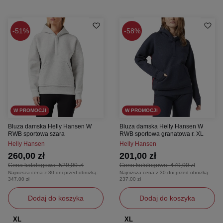
51%
58%
W PROMOCJI
W PROMOCJI
Bluza damska Helly Hansen W
Bluza damska Helly Hansen W
RWB sportowa szara
RWB sportowa granatowa r. XL
Helly Hansen
Helly Hansen
260,00 zł
201,00 zł
Cena katalogowa:
529,00 zł
Cena katalogowa:
479,00 zł
Najniższa cena z 30 dni przed obniżką:
Najniższa cena z 30 dni przed obniżką:
347,00 zł
237,00 zł
Dodaj do koszyka
Dodaj do koszyka
XL
XL