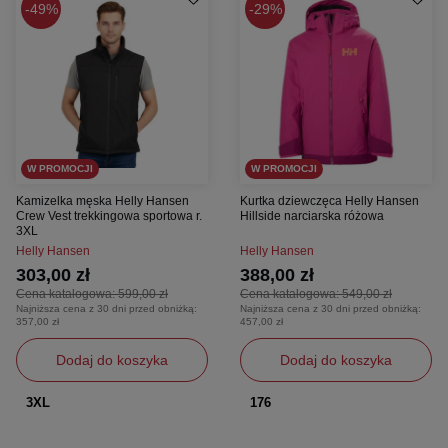
49%
29%
W PROMOCJI
W PROMOCJI
Kamizelka męska Helly Hansen
Kurtka dziewczęca Helly Hansen
Crew Vest trekkingowa sportowa r.
Hillside narciarska różowa
3XL
Helly Hansen
Helly Hansen
303,00 zł
388,00 zł
Cena katalogowa:
599,00 zł
Cena katalogowa:
549,00 zł
Najniższa cena z 30 dni przed obniżką:
Najniższa cena z 30 dni przed obniżką:
357,00 zł
457,00 zł
Dodaj do koszyka
Dodaj do koszyka
3XL
176