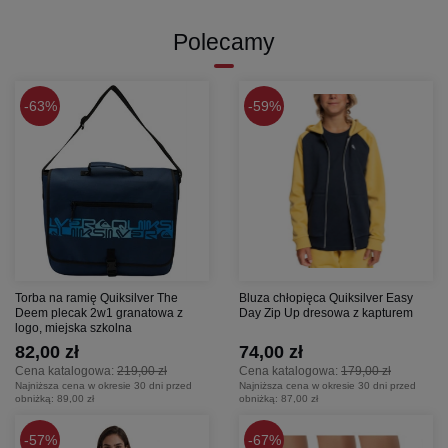
Polecamy
63%
59%
Torba na ramię Quiksilver The
Bluza chłopięca Quiksilver Easy
Deem plecak 2w1 granatowa z
Day Zip Up dresowa z kapturem
logo, miejska szkolna
82,00 zł
74,00 zł
Cena katalogowa:
219,00 zł
Cena katalogowa:
179,00 zł
Najniższa cena w okresie 30 dni przed
Najniższa cena w okresie 30 dni przed
obniżką:
89,00 zł
obniżką:
87,00 zł
57%
67%