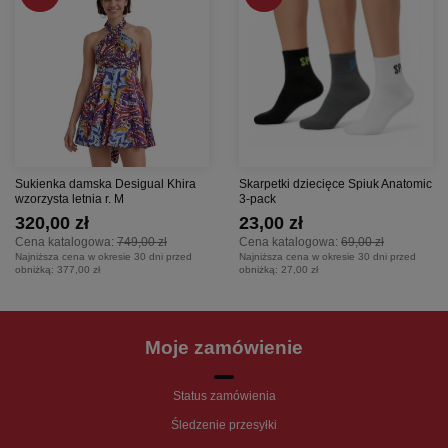
Sukienka damska Desigual Khira
Skarpetki dziecięce Spiuk Anatomic
wzorzysta letnia r. M
3-pack
320,00 zł
23,00 zł
Cena katalogowa:
749,00 zł
Cena katalogowa:
69,00 zł
Najniższa cena w okresie 30 dni przed
Najniższa cena w okresie 30 dni przed
obniżką:
377,00 zł
obniżką:
27,00 zł
Moje zamówienie
Status zamówienia
Śledzenie przesyłki