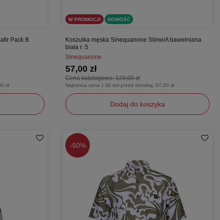
W PROMOCJI
NOWOŚĆ
fir Pack B
Koszulka męska Sinequanone Slime/A bawełniana
biała r. S
Sinequanone
57,00 zł
Cena katalogowa:
129,00 zł
0 zł
Najniższa cena z 30 dni przed obniżką:
57,00 zł
Dodaj do koszyka
S
-
50%