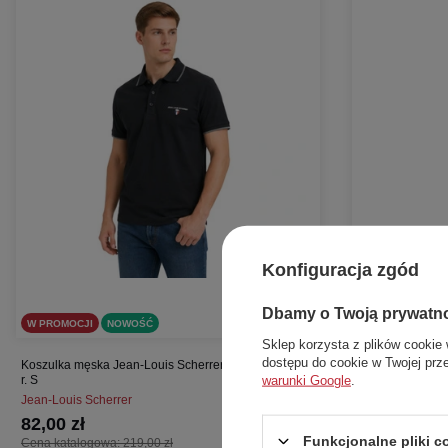
Konfiguracja zgód
Dbamy o Twoją prywatn
W PROMOCJI
NOWOŚĆ
W PROMOCJI
Sklep korzysta z plików cookie 
dostępu do cookie w Twojej prz
Koszulka męska Jean-Louis Scherrer Nalo polo biała
Koszulka męska 
warunki Google
.
r. S
bawełniana r. S
Jean-Louis Scherrer
Giorgio Di Mare
82,00 zł
116,00 zł
Funkcjonalne pliki 
Cena katalogowa:
219,00 zł
Cena katalogow