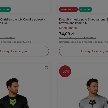
NOWOŚĆ
W PROMOCJI
NOWOŚĆ
Christian Lacroix Camille polówka
Koszulka męska polo Sinequanone Sa
 r. M
bawełniana khaki r. M
x
Sinequanone
74,00 zł
a:
219,00 zł
Cena katalogowa:
179,00 zł
0 dni przed obniżką:
82,00 zł
Najniższa cena z 30 dni przed obniżką:
74,0
Dodaj do koszyka
Dodaj do koszyka
M
-
50%