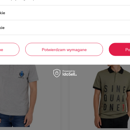
0 dni przed obniżką:
108,00 zł
Najniższa cena z 30 dni przed obniżką:
82,0
kie
Dodaj do koszyka
Dodaj do koszyka
kie
M
-
59%
ne
Potwierdzam wymagane
Po