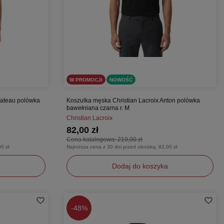
W PROMOCJI
NOWOŚĆ
hateau polówka
Koszulka męska Christian Lacroix Anton polówka
bawełniana czarna r. M
Christian Lacroix
82,00 zł
Cena katalogowa:
219,00 zł
0 zł
Najniższa cena z 30 dni przed obniżką:
82,00 zł
Dodaj do koszyka
M
-
48%