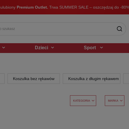
 ulubiony
Premium Outlet.
Trwa SUMMER SALE – oszczędzaj do -80%
Dzieci
Sport
Koszulka bez rękawów
Koszulka z długim rękawem
KATEGORIA
MARKA