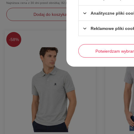
Najniższa cena z 30 dni przed obniżką:
82,00 zł
Najniższa cena z 3
Analityczne pliki coo
Dodaj do koszyka
Reklamowe pliki coo
S
S
-
58%
-
63%
Potwierdzam wybra