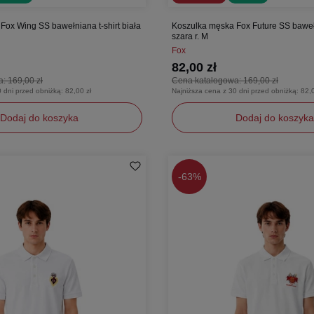
Fox Wing SS bawełniana t-shirt biała
Koszulka męska Fox Future SS bawełn
szara r. M
Fox
82,00 zł
a:
169,00 zł
Cena katalogowa:
169,00 zł
0 dni przed obniżką:
82,00 zł
Najniższa cena z 30 dni przed obniżką:
82,0
Dodaj do koszyka
Dodaj do koszyka
XXL
M
XXL
-
63%