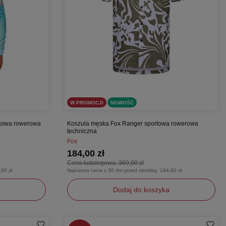
W PROMOCJI
NOWOŚĆ
rtowa rowerowa
Koszula męska Fox Ranger sportowa rowerowa
techniczna
Fox
184,00 zł
Cena katalogowa:
369,00 zł
,00 zł
Najniższa cena z 30 dni przed obniżką:
184,00 zł
Dodaj do koszyka
S
M
L
XXL