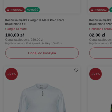
W PROMOCJI
NOWOŚĆ
W PROMOCJI
Koszulka męska Giorgio di Mare Polo szara
Koszulka męska 
bawełniana r. S
bawełniana szara
Giorgio Di Mare
Christian Lacroi
108,00 zł
82,00 zł
Cena katalogowa:
259,00 zł
Cena katalogow
Najniższa cena z 30 dni przed obniżką:
108,00 zł
Najniższa cena z 3
Dodaj do koszyka
S
M
-
60%
-
50%