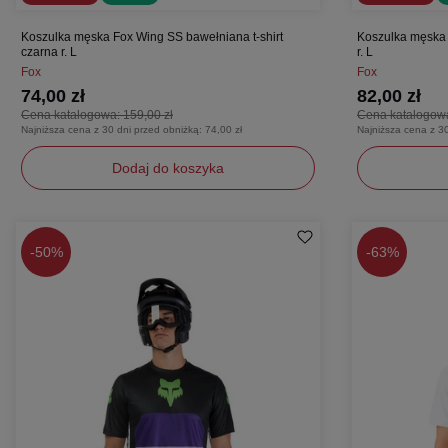
Koszulka męska Fox Wing SS bawełniana t-shirt
Koszulka męska 
czarna r. L
r. L
Fox
Fox
74,00 zł
82,00 zł
Cena katalogowa:
159,00 zł
Cena katalogow
Najniższa cena z 30 dni przed obniżką:
74,00 zł
Najniższa cena z 3
Dodaj do koszyka
L
XL
L
XL
-
50%
-
63%