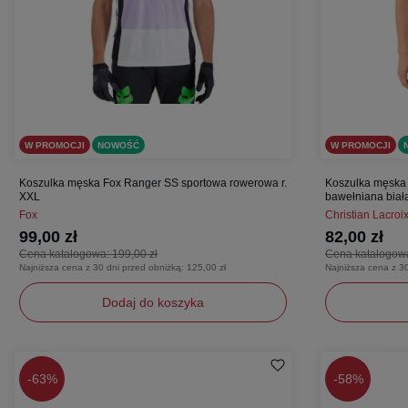
W PROMOCJI
NOWOŚĆ
W PROMOCJI
Koszulka męska Fox Ranger SS sportowa rowerowa r.
Koszulka męska 
XXL
bawełniana biała
Fox
Christian Lacroi
99,00 zł
82,00 zł
Cena katalogowa:
199,00 zł
Cena katalogow
Najniższa cena z 30 dni przed obniżką:
125,00 zł
Najniższa cena z 3
Dodaj do koszyka
XXL
M
-
63%
-
58%