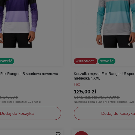
NOWOŚĆ
W PROMOCJI
NOWOŚĆ
 Fox Ranger LS sportowa rowerowa
Koszulka męska Fox Ranger LS spo
niebieska r. XXL
Fox
125,00 zł
a:
249,00 zł
Cena katalogowa:
249,00 zł
0 dni przed obniżką:
125,00 zł
Najniższa cena z 30 dni przed obniżką:
125
Dodaj do koszyka
Dodaj do koszyka
XXL