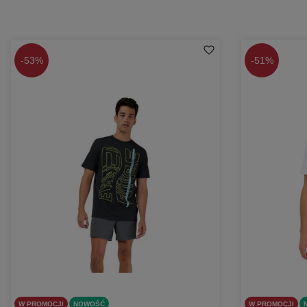
-
53%
-
51%
W PROMOCJI
NOWOŚĆ
W PROMOCJI