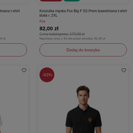
iana t-shirt
Koszulka męska Fox Big F SS Prem bawełniana t-shirt
biała r. 2XL
Fox
82,00 zł
Cena katalogowa:
179,00 zł
0 zł
Najniższa cena z 30 dni przed obniżką:
82,00 zł
Dodaj do koszyka
XXL
-
63%