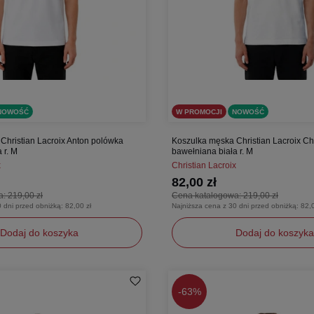
NOWOŚĆ
W PROMOCJI
NOWOŚĆ
Christian Lacroix Anton polówka
Koszulka męska Christian Lacroix C
 r. M
bawełniana biała r. M
x
Christian Lacroix
82,00 zł
a:
219,00 zł
Cena katalogowa:
219,00 zł
0 dni przed obniżką:
82,00 zł
Najniższa cena z 30 dni przed obniżką:
82,0
Dodaj do koszyka
Dodaj do koszyka
M
-
63%