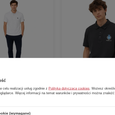
ość
NOWOŚĆ
W PROMOCJI
NOWOŚĆ
w celu realizacji usług zgodnie z
Polityką dotyczącą cookies
. Możesz określi
eglądarce. Więcej informacji na temat warunków i prywatności można znaleźć
Giorgio di Mare Polo biała
Koszulka męska Christian Lacroix Ca
bawełniana czarna r. M
Christian Lacroix
82,00 zł
cookie (wymagane)
a:
279,00 zł
Cena katalogowa:
219,00 zł