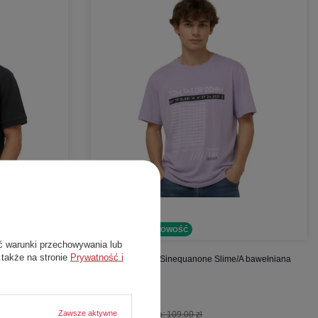
W PROMOCJI
NOWOŚĆ
ć warunki przechowywania lub
 także na stronie
Prywatność i
mille polówka
Koszulka męska Sinequanone Slime/A bawełniana
biała r. XL
Tom Tailor
57,00 zł
Zawsze aktywne
Cena katalogowa:
109,00 zł