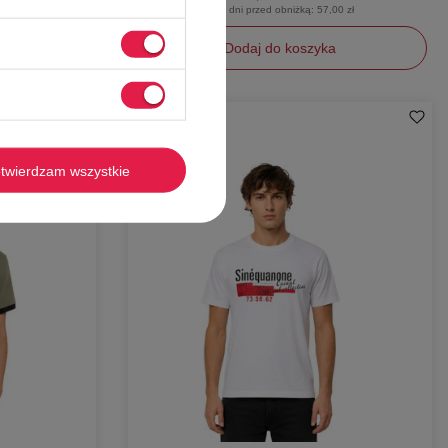
0 zł
Najniższa cena z 30 dni przed obniżką:
57,00 zł
Dodaj do koszyka
XL
-
56%
twierdzam wszystkie