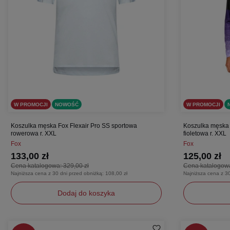
W PROMOCJI
NOWOŚĆ
W PROMOCJI
Koszulka męska Fox Flexair Pro SS sportowa
Koszulka męska
rowerowa r. XXL
fioletowa r. XXL
Fox
Fox
133,00 zł
125,00 zł
Cena katalogowa:
329,00 zł
Cena katalogow
Najniższa cena z 30 dni przed obniżką:
108,00 zł
Najniższa cena z 3
Dodaj do koszyka
XXL
XXL