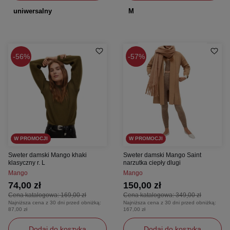
uniwersalny
M
56%
57%
W PROMOCJI
W PROMOCJI
Sweter damski Mango khaki
Sweter damski Mango Saint
klasyczny r. L
narzutka ciepły dlugi
Mango
Mango
74,00 zł
150,00 zł
Cena katalogowa:
169,00 zł
Cena katalogowa:
349,00 zł
Najniższa cena z 30 dni przed obniżką:
Najniższa cena z 30 dni przed obniżką:
87,00 zł
167,00 zł
Dodaj do koszyka
Dodaj do koszyka