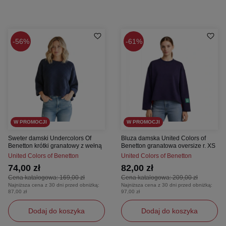
56%
61%
W PROMOCJI
W PROMOCJI
Sweter damski Undercolors Of
Bluza damska United Colors of
Benetton krótki granatowy z wełną
Benetton granatowa oversize r. XS
United Colors of Benetton
United Colors of Benetton
74,00 zł
82,00 zł
Cena katalogowa:
169,00 zł
Cena katalogowa:
209,00 zł
Najniższa cena z 30 dni przed obniżką:
Najniższa cena z 30 dni przed obniżką:
87,00 zł
97,00 zł
Dodaj do koszyka
Dodaj do koszyka