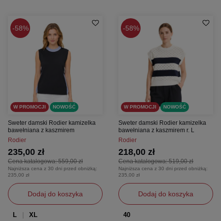
58%
58%
W PROMOCJI
NOWOŚĆ
W PROMOCJI
NOWOŚĆ
Sweter damski Rodier kamizelka
Sweter damski Rodier kamizelka
bawełniana z kaszmirem
bawełniana z kaszmirem r. L
Rodier
Rodier
235,00 zł
218,00 zł
Cena katalogowa:
559,00 zł
Cena katalogowa:
519,00 zł
Najniższa cena z 30 dni przed obniżką:
Najniższa cena z 30 dni przed obniżką:
235,00 zł
235,00 zł
Dodaj do koszyka
Dodaj do koszyka
L
XL
40