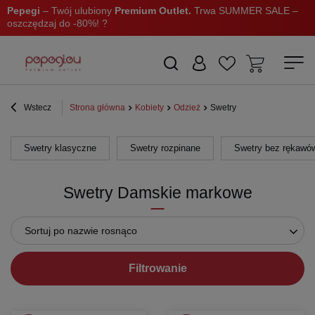
Pepegi
– Twój ulubiony
Premium Outlet.
Trwa SUMMER SALE –
oszczędzaj do -80%! ?
Wstecz
Strona główna
Kobiety
Odzież
Swetry
Swetry klasyczne
Swetry rozpinane
Swetry bez rękawó
Swetry Damskie markowe
Sortuj po nazwie rosnąco
Filtrowanie