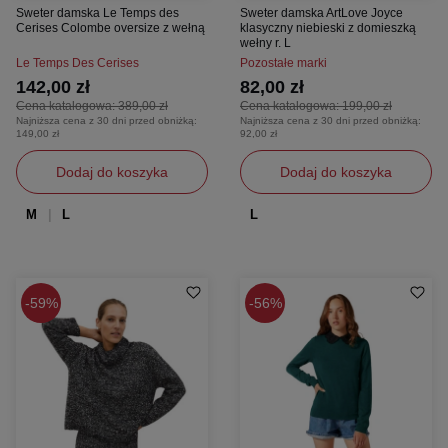
Sweter damska Le Temps des
Sweter damska ArtLove Joyce
Cerises Colombe oversize z wełną
klasyczny niebieski z domieszką
wełny r. L
Le Temps Des Cerises
Pozostałe marki
142,00 zł
82,00 zł
Cena katalogowa:
389,00 zł
Cena katalogowa:
199,00 zł
Najniższa cena z 30 dni przed obniżką:
Najniższa cena z 30 dni przed obniżką:
149,00 zł
92,00 zł
Dodaj do koszyka
Dodaj do koszyka
M
L
L
59%
56%