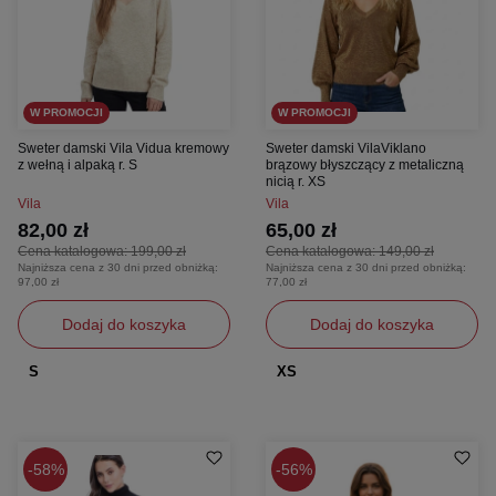
W PROMOCJI
W PROMOCJI
Sweter damski Vila Vidua kremowy
Sweter damski VilaViklano
z wełną i alpaką r. S
brązowy błyszczący z metaliczną
nicią r. XS
Vila
Vila
82,00 zł
65,00 zł
Cena katalogowa:
199,00 zł
Cena katalogowa:
149,00 zł
Najniższa cena z 30 dni przed obniżką:
Najniższa cena z 30 dni przed obniżką:
97,00 zł
77,00 zł
Dodaj do koszyka
Dodaj do koszyka
S
XS
58%
56%