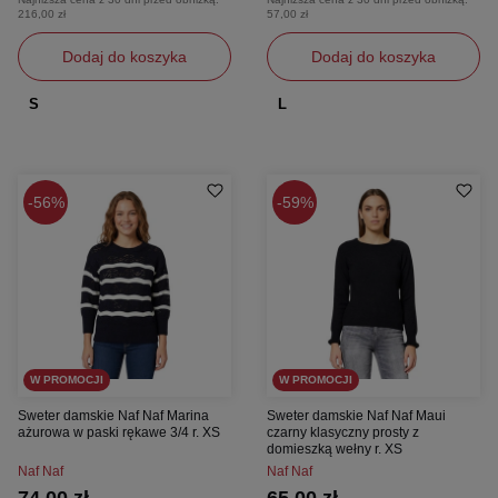
216,00 zł
57,00 zł
Dodaj do koszyka
Dodaj do koszyka
S
L
56%
59%
W PROMOCJI
W PROMOCJI
Sweter damskie Naf Naf Marina
Sweter damskie Naf Naf Maui
ażurowa w paski rękawe 3/4 r. XS
czarny klasyczny prosty z
domieszką wełny r. XS
Naf Naf
Naf Naf
74,00 zł
65,00 zł