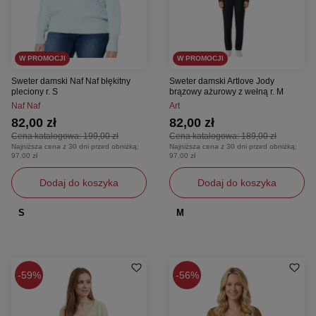
W PROMOCJI
W PROMOCJI
Sweter damski Naf Naf błękitny
Sweter damski Artlove Jody
pleciony r. S
brązowy ażurowy z wełną r. M
Naf Naf
Art
82,00 zł
82,00 zł
Cena katalogowa:
199,00 zł
Cena katalogowa:
189,00 zł
Najniższa cena z 30 dni przed obniżką:
Najniższa cena z 30 dni przed obniżką:
97,00 zł
97,00 zł
Dodaj do koszyka
Dodaj do koszyka
S
M
59%
56%