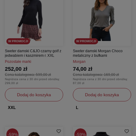
W PROMOCJI
W PROMOCJI
Sweter damski C&JO czarny golf z
Sweter damski Morgan Choco
jedwabiem i kaszmirem r. XXL
metaliczny z bufkami
Pozostałe marki
Morgan
252,00 zł
74,00 zł
Cena katalogowa:
599,00 zł
Cena katalogowa:
169,00 zł
Najniższa cena z 30 dni przed obniżką:
Najniższa cena z 30 dni przed obniżką:
299,00 zł
87,00 zł
Dodaj do koszyka
Dodaj do koszyka
XXL
L
59%
59%