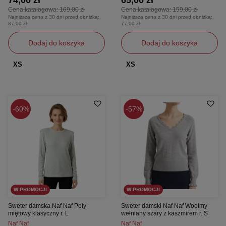
Cena katalogowa:
169,00 zł
Cena katalogowa:
159,00 zł
Najniższa cena z 30 dni przed obniżką:
Najniższa cena z 30 dni przed obniżką:
87,00 zł
77,00 zł
Dodaj do koszyka
Dodaj do koszyka
XS
XS
60%
57%
W PROMOCJI
W PROMOCJI
Sweter damska Naf Naf Poly
Sweter damski Naf Naf Woolmy
miętowy klasyczny r. L
wełniany szary z kaszmirem r. S
Naf Naf
Naf Naf