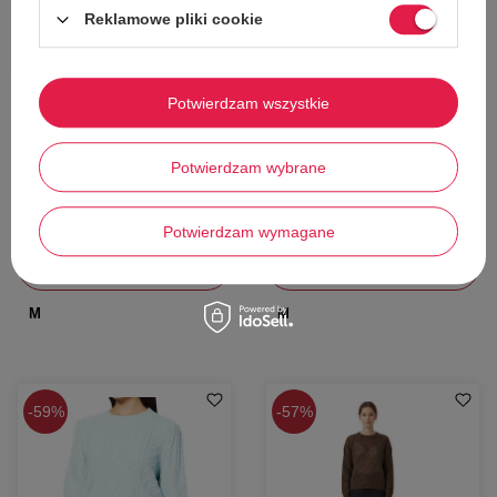
Reklamowe pliki cookie
W PROMOCJI
W PROMOCJI
Sweter damska Naf Naf Tile
Sweter damski Pieces Ellen szary
Potwierdzam wszystkie
klasyczny w kolorze złamanej bieli
miękki klasyczny
r. M
Naf Naf
Pieces
Potwierdzam wybrane
74,00 zł
57,00 zł
Cena katalogowa:
169,00 zł
Cena katalogowa:
129,00 zł
Najniższa cena z 30 dni przed obniżką:
Najniższa cena z 30 dni przed obniżką:
87,00 zł
67,00 zł
Potwierdzam wymagane
Dodaj do koszyka
Dodaj do koszyka
M
M
59%
57%