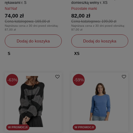
rękawami r. S
domieszką wełny r. XS
Naf Naf
Pozostałe marki
74,00 zł
82,00 zł
Cena katalogowa:
169,00 zł
Cena katalogowa:
199,00 zł
Najniższa cena z 30 dni przed obniżką:
Najniższa cena z 30 dni przed obniżką:
87,00 zł
97,00 zł
Dodaj do koszyka
Dodaj do koszyka
S
XS
63%
59%
W PROMOCJI
W PROMOCJI