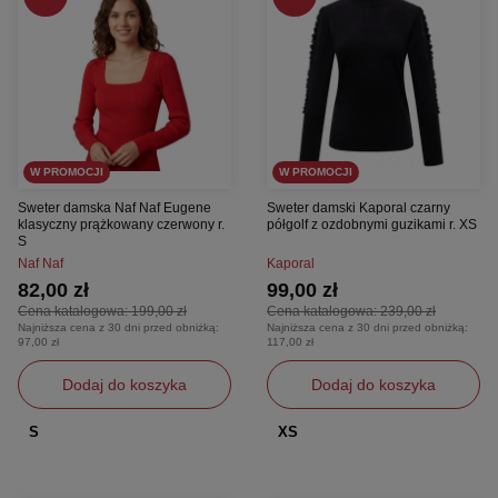
W PROMOCJI
W PROMOCJI
Sweter damska Naf Naf Eugene
Sweter damski Kaporal czarny
klasyczny prążkowany czerwony r.
półgolf z ozdobnymi guzikami r. XS
S
Naf Naf
Kaporal
82,00 zł
99,00 zł
Cena katalogowa:
199,00 zł
Cena katalogowa:
239,00 zł
Najniższa cena z 30 dni przed obniżką:
Najniższa cena z 30 dni przed obniżką:
97,00 zł
117,00 zł
Dodaj do koszyka
Dodaj do koszyka
S
XS