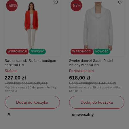
58%
57%
W PROMOCJI
NOWOŚĆ
W PROMOCJI
NOWOŚĆ
Sweter damski Stefanel kardigan
Sweter damski Sarah Pacini
narzutka r. M
zielony w paski len
Stefanel
Pozostałe marki
227,00 zł
618,00 zł
Cena katalogowa:
539,00 zł
Cena katalogowa:
1 449,00 zł
Najniższa cena z 30 dni przed obniżką:
Najniższa cena z 30 dni przed obniżką:
227,00 zł
618,00 zł
Dodaj do koszyka
Dodaj do koszyka
M
uniwersalny