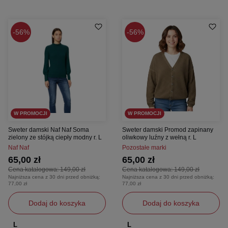
56%
56%
W PROMOCJI
W PROMOCJI
Sweter damski Naf Naf Soma
Sweter damski Promod zapinany
zielony ze stójką ciepły modny r. L
oliwkowy luźny z wełną r. L
Naf Naf
Pozostałe marki
65,00 zł
65,00 zł
Cena katalogowa:
149,00 zł
Cena katalogowa:
149,00 zł
Najniższa cena z 30 dni przed obniżką:
Najniższa cena z 30 dni przed obniżką:
77,00 zł
77,00 zł
Dodaj do koszyka
Dodaj do koszyka
L
L