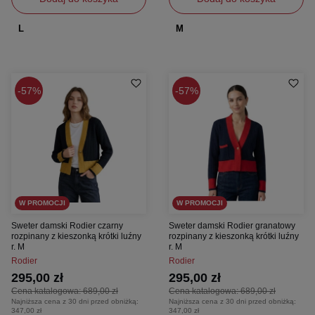
L
M
57%
57%
W PROMOCJI
W PROMOCJI
Sweter damski Rodier czarny
Sweter damski Rodier granatowy
rozpinany z kieszonką krótki luźny
rozpinany z kieszonką krótki luźny
r. M
r. M
Rodier
Rodier
295,00 zł
295,00 zł
Cena katalogowa:
689,00 zł
Cena katalogowa:
689,00 zł
Najniższa cena z 30 dni przed obniżką:
Najniższa cena z 30 dni przed obniżką:
347,00 zł
347,00 zł