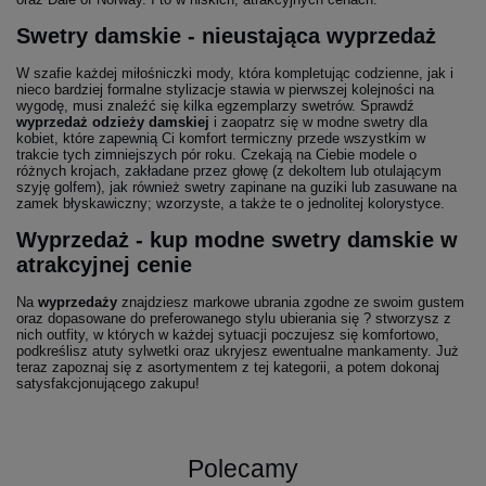
Swetry damskie - nieustająca wyprzedaż
W szafie każdej miłośniczki mody, która kompletując codzienne, jak i
nieco bardziej formalne stylizacje stawia w pierwszej kolejności na
wygodę, musi znaleźć się kilka egzemplarzy swetrów. Sprawdź
wyprzedaż odzieży damskiej
i zaopatrz się w modne swetry dla
kobiet, które zapewnią Ci komfort termiczny przede wszystkim w
trakcie tych zimniejszych pór roku. Czekają na Ciebie modele o
różnych krojach, zakładane przez głowę (z dekoltem lub otulającym
szyję golfem), jak również swetry zapinane na guziki lub zasuwane na
zamek błyskawiczny; wzorzyste, a także te o jednolitej kolorystyce.
Wyprzedaż - kup modne swetry damskie w
atrakcyjnej cenie
Na
wyprzedaży
znajdziesz markowe ubrania zgodne ze swoim gustem
oraz dopasowane do preferowanego stylu ubierania się ? stworzysz z
nich outfity, w których w każdej sytuacji poczujesz się komfortowo,
podkreślisz atuty sylwetki oraz ukryjesz ewentualne mankamenty. Już
teraz zapoznaj się z asortymentem z tej kategorii, a potem dokonaj
satysfakcjonującego zakupu!
Polecamy