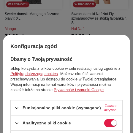
W PROMOCJI
W PROMOCJI
Sweter damski Mango golf czarno-
Sweter damski Naf Naf Fly
biały r. XL
szmaragdowy ze stójką falbanka r.
S
Mango
Naf Naf
74,00 zł
74,00 zł
Cena katalogowa:
179,00 zł
Cena katalogowa:
169,00 zł
Konfiguracja zgód
Najniższa cena z 30 dni przed obniżką:
Najniższa cena z 30 dni przed obniżką:
87,00 zł
87,00 zł
Dbamy o Twoją prywatność
Dodaj do koszyka
Dodaj do koszyka
Sklep korzysta z plików cookie w celu realizacji usług zgodnie z
XL
S
Polityką dotyczącą cookies
. Możesz określić warunki
przechowywania lub dostępu do cookie w Twojej przeglądarce.
Więcej informacji na temat warunków i prywatności można
znaleźć także na stronie
Prywatność i warunki Google
.
56%
56%
Zawsze
Funkcjonalne pliki cookie (wymagane)
aktywne
Analityczne pliki cookie