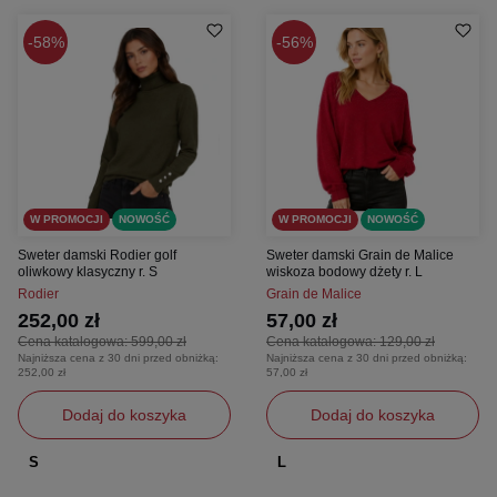
58%
56%
W PROMOCJI
NOWOŚĆ
W PROMOCJI
NOWOŚĆ
Sweter damski Rodier golf
Sweter damski Grain de Malice
oliwkowy klasyczny r. S
wiskoza bodowy dżety r. L
Rodier
Grain de Malice
252,00 zł
57,00 zł
Cena katalogowa:
599,00 zł
Cena katalogowa:
129,00 zł
Najniższa cena z 30 dni przed obniżką:
Najniższa cena z 30 dni przed obniżką:
252,00 zł
57,00 zł
Dodaj do koszyka
Dodaj do koszyka
S
L