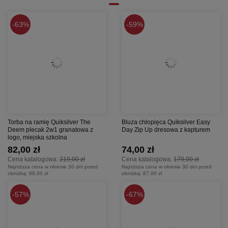
63%
59%
Torba na ramię Quiksilver The
Bluza chłopięca Quiksilver Easy
Deem plecak 2w1 granatowa z
Day Zip Up dresowa z kapturem
logo, miejska szkolna
82,00 zł
74,00 zł
Cena katalogowa:
219,00 zł
Cena katalogowa:
179,00 zł
Najniższa cena w okresie 30 dni przed
Najniższa cena w okresie 30 dni przed
obniżką:
89,00 zł
obniżką:
87,00 zł
57%
67%