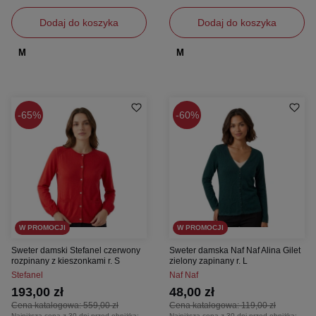
Dodaj do koszyka
Dodaj do koszyka
M
M
65%
60%
W PROMOCJI
W PROMOCJI
Sweter damski Stefanel czerwony
Sweter damska Naf Naf Alina Gilet
rozpinany z kieszonkami r. S
zielony zapinany r. L
Stefanel
Naf Naf
193,00 zł
48,00 zł
Cena katalogowa:
559,00 zł
Cena katalogowa:
119,00 zł
Najniższa cena z 30 dni przed obniżką:
Najniższa cena z 30 dni przed obniżką: