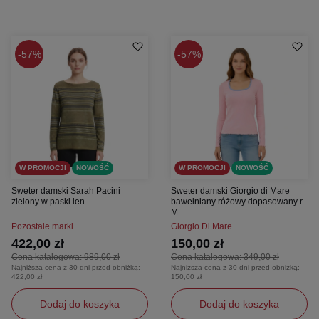
57%
57%
W PROMOCJI
NOWOŚĆ
W PROMOCJI
NOWOŚĆ
Sweter damski Sarah Pacini
Sweter damski Giorgio di Mare
zielony w paski len
bawełniany różowy dopasowany r.
M
Pozostałe marki
Giorgio Di Mare
422,00 zł
150,00 zł
Cena katalogowa:
989,00 zł
Cena katalogowa:
349,00 zł
Najniższa cena z 30 dni przed obniżką:
Najniższa cena z 30 dni przed obniżką:
422,00 zł
150,00 zł
Dodaj do koszyka
Dodaj do koszyka