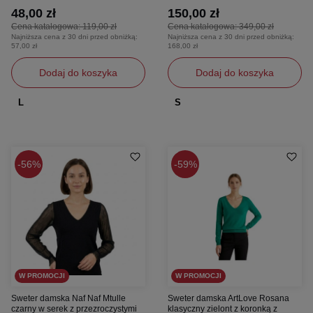
48,00 zł
150,00 zł
Cena katalogowa:
119,00 zł
Cena katalogowa:
349,00 zł
Najniższa cena z 30 dni przed obniżką:
Najniższa cena z 30 dni przed obniżką:
57,00 zł
168,00 zł
Dodaj do koszyka
Dodaj do koszyka
L
S
56%
59%
W PROMOCJI
W PROMOCJI
Sweter damska Naf Naf Mtulle
Sweter damska ArtLove Rosana
czarny w serek z przezroczystymi
klasyczny zielont z koronką z