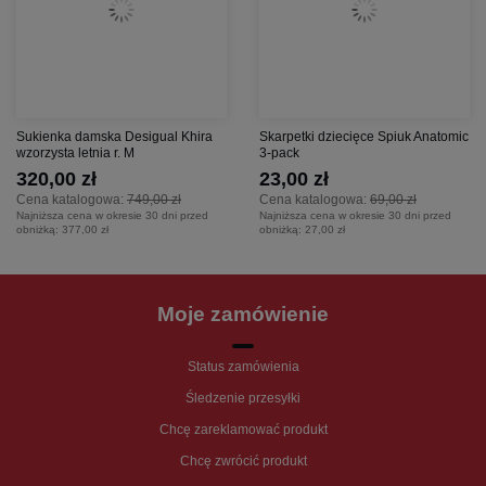
Sukienka damska Desigual Khira
Skarpetki dziecięce Spiuk Anatomic
wzorzysta letnia r. M
3-pack
320,00 zł
23,00 zł
Cena katalogowa:
749,00 zł
Cena katalogowa:
69,00 zł
Najniższa cena w okresie 30 dni przed
Najniższa cena w okresie 30 dni przed
obniżką:
377,00 zł
obniżką:
27,00 zł
Moje zamówienie
Status zamówienia
Śledzenie przesyłki
Chcę zareklamować produkt
Chcę zwrócić produkt