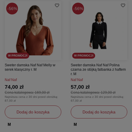
56%
56%
W PROMOCJI
W PROMOCJI
Sweter damska Naf Naf Melly w
Sweter damska Naf Naf Polina
serek klasyczny r. M
czarna ze stójką falbanka z haftem
r. M
Naf Naf
Naf Naf
74,00 zł
57,00 zł
Cena katalogowa:
169,00 zł
Cena katalogowa:
129,00 zł
Najniższa cena z 30 dni przed obniżką:
Najniższa cena z 30 dni przed obniżką:
87,00 zł
67,00 zł
Dodaj do koszyka
Dodaj do koszyka
M
M