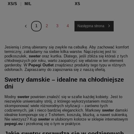
XS/S
M/L
XS
1
2
3
4
Następna strona
Jesienią i zimą ubieramy się zwykle na cebulkę. Aby zachować komfort
termiczny, zakładamy na siebie kilka warstw. Najczęściej jest to:
podkoszulek,
sweter
oraz kurtka. Dlatego, jeśli zbliża się któraś z tych
chłodniejszych pór roku, warto zaopatrzyć się właśnie w ten element
garderoby. W
Pepegi Outlet
znajdziesz produkty tego typu w różnych
odsłonach. Zapraszamy do zapoznania się z naszą ofertą.
Swetry damskie – idealne na chłodniejsze
dni
Modny
sweter
powinien znaleźć się w szafie każdej kobiety. Jest to
niezwykle uniwersalny strój, z którego wykorzystaniem można
skomponować wiele różnorodnych stylizacji – zarówno tych
codziennych, jak i nieco bardziej eleganckich. Markowy
sweter
damski
idealnie komponuje się z T-shirtem, koszulą, bluzką, a nawet sukienką.
Nie wierzysz? Kup
sweter
w ulubionym kolorze w sklepie internetowym
pepegi.eu
i przekonaj się o tym w praktyce.
Jakie swetry sprawdzą się w codziennych