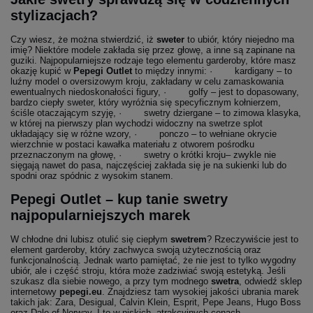
stylizacjach?
Czy wiesz, że można stwierdzić, iż
sweter
to ubiór, który niejedno ma
imię? Niektóre modele zakłada się przez głowę, a inne są zapinane na
guziki. Najpopularniejsze rodzaje tego elementu garderoby, które masz
okazję kupić w
Pepegi Outlet
to między innymi: · kardigany – to
luźny model o oversizowym kroju, zakładany w celu zamaskowania
ewentualnych niedoskonałości figury, · golfy – jest to dopasowany,
bardzo ciepły sweter, który wyróżnia się specyficznym kołnierzem,
ściśle otaczającym szyję, · swetry dziergane – to zimowa klasyka,
w której na pierwszy plan wychodzi widoczny na swetrze splot
układający się w różne wzory, · ponczo – to wełniane okrycie
wierzchnie w postaci kawałka materiału z otworem pośrodku
przeznaczonym na głowę, · swetry o krótki kroju– zwykle nie
sięgają nawet do pasa, najczęściej zakłada się je na sukienki lub do
spodni oraz spódnic z wysokim stanem.
Pepegi Outlet – kup tanie swetry
najpopularniejszych marek
W chłodne dni lubisz otulić się ciepłym
swetrem
? Rzeczywiście jest to
element garderoby, który zachwyca swoją użytecznością oraz
funkcjonalnością. Jednak warto pamiętać, że nie jest to tylko wygodny
ubiór, ale i część stroju, która może zadziwiać swoją estetyką. Jeśli
szukasz dla siebie nowego, a przy tym modnego
swetra
, odwiedź sklep
internetowy
pepegi.eu
. Znajdziesz tam wysokiej jakości ubrania marek
takich jak: Zara, Desigual, Calvin Klein, Esprit, Pepe Jeans, Hugo Boss
oraz Dale of Norway. I to w niskich, atrakcyjnych cenach.