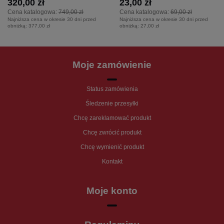
320,00 zł
23,00 zł
Cena katalogowa:
749,00 zł
Cena katalogowa:
69,00 zł
Najniższa cena w okresie 30 dni przed
Najniższa cena w okresie 30 dni przed
obniżką:
377,00 zł
obniżką:
27,00 zł
Moje zamówienie
Status zamówienia
Śledzenie przesyłki
Chcę zareklamować produkt
Chcę zwrócić produkt
Chcę wymienić produkt
Kontakt
Moje konto