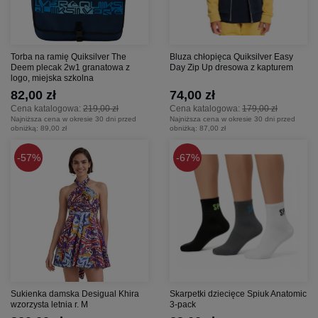
Torba na ramię Quiksilver The
Bluza chłopięca Quiksilver Easy
Deem plecak 2w1 granatowa z
Day Zip Up dresowa z kapturem
logo, miejska szkolna
82,00 zł
74,00 zł
Cena katalogowa:
219,00 zł
Cena katalogowa:
179,00 zł
Najniższa cena w okresie 30 dni przed
Najniższa cena w okresie 30 dni przed
obniżką:
89,00 zł
obniżką:
87,00 zł
57%
67%
Sukienka damska Desigual Khira
Skarpetki dziecięce Spiuk Anatomic
wzorzysta letnia r. M
3-pack