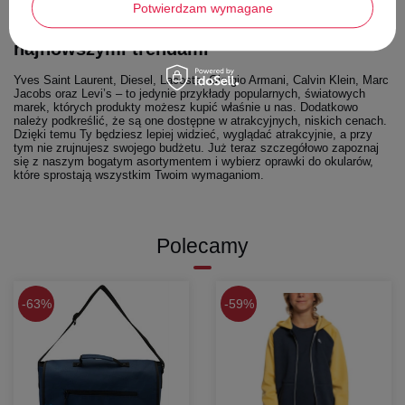
Potwierdzam wymagane
Oprawki do okularów męskie – kieruj się
najnowszymi trendami
Yves Saint Laurent, Diesel, Lacoste, Giorgio Armani, Calvin Klein, Marc
Jacobs oraz Levi’s – to jedynie przykłady popularnych, światowych
marek, których produkty możesz kupić właśnie u nas. Dodatkowo
należy podkreślić, że są one dostępne w atrakcyjnych, niskich cenach.
Dzięki temu Ty będziesz lepiej widzieć, wyglądać atrakcyjnie, a przy
tym nie zrujnujesz swojego budżetu. Już teraz szczegółowo zapoznaj
się z naszym bogatym asortymentem i wybierz oprawki do okularów,
które sprostają wszystkim Twoim wymaganiom.
Polecamy
63%
59%