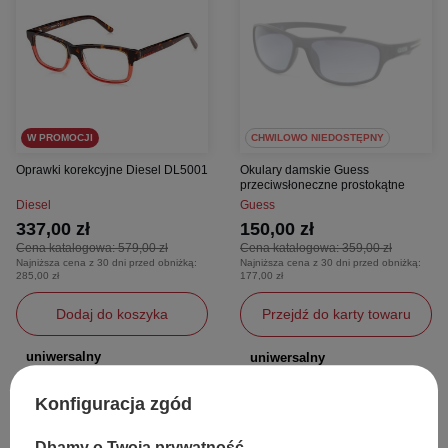
W PROMOCJI
CHWILOWO NIEDOSTĘPNY
Oprawki korekcyjne Diesel DL5001
Okulary damskie Guess
przeciwsłoneczne prostokątne
Diesel
Guess
337,00 zł
150,00 zł
Cena katalogowa:
579,00 zł
Cena katalogowa:
359,00 zł
Najniższa cena z 30 dni przed obniżką:
Najniższa cena z 30 dni przed obniżką:
285,00 zł
177,00 zł
Dodaj do koszyka
Przejdź do karty towaru
uniwersalny
uniwersalny
Konfiguracja zgód
Dbamy o Twoją prywatność