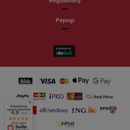
Regulaminy
Pepegi
Prawdziwe
opinie klientów
4.9
/ 5.0
5626 opinii