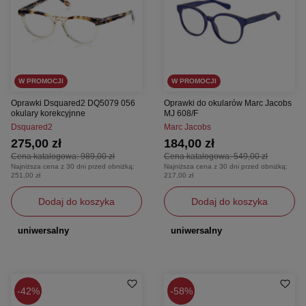
W PROMOCJI
W PROMOCJI
Oprawki Dsquared2 DQ5079 056
Oprawki do okularów Marc Jacobs
okulary korekcyjnne
MJ 608/F
Dsquared2
Marc Jacobs
275,00 zł
184,00 zł
Cena katalogowa:
989,00 zł
Cena katalogowa:
549,00 zł
Najniższa cena z 30 dni przed obniżką:
Najniższa cena z 30 dni przed obniżką:
251,00 zł
217,00 zł
Dodaj do koszyka
Dodaj do koszyka
uniwersalny
uniwersalny
42%
58%