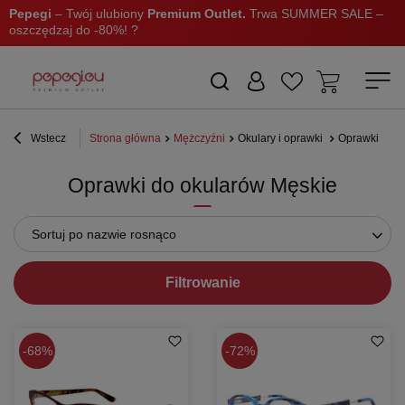
Pepegi
– Twój ulubiony
Premium Outlet.
Trwa SUMMER SALE –
oszczędzaj do -80%! ?
Wstecz
Strona główna
Mężczyźni
Okulary i oprawki
Oprawki
Oprawki do okularów Męskie
Sortuj po nazwie rosnąco
Filtrowanie
68%
72%