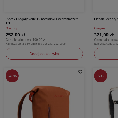
Plecak Gregory Verte 12 narciarski z ochraniaczem
Plecak Gregory 
12L
Gregory
Gregory
252,00 zł
371,00 zł
Cena katalogowa:
499,00 zł
Cena katalogow
Najniższa cena z 30 dni przed obniżką:
252,00 zł
Najniższa cena z 3
Dodaj do koszyka
uniwersalny
uniwersaln
-
45%
-
50%