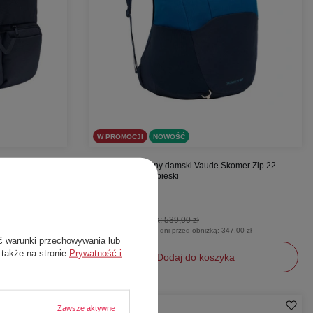
W PROMOCJI
NOWOŚĆ
clipse granatowy
Plecak turystyczny damski Vaude Skomer Zip 22
wycieczkowy niebieski
Vaude
295,00 zł
Cena katalogowa:
539,00 zł
,00 zł
Najniższa cena z 30 dni przed obniżką:
347,00 zł
ć warunki przechowywania lub
 także na stronie
Prywatność i
Dodaj do koszyka
Zawsze aktywne