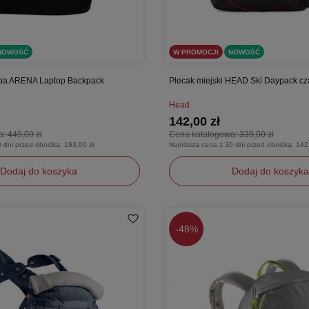
NOWOŚĆ
W PROMOCJI
NOWOŚĆ
opa ARENA Laptop Backpack
Plecak miejski HEAD Ski Daypack cz
Head
142,00 zł
a:
449,00 zł
Cena katalogowa:
339,00 zł
0 dni przed obniżką:
193,00 zł
Najniższa cena z 30 dni przed obniżką:
142
Dodaj do koszyka
Dodaj do koszyka
y
uniwersalny
-
48%