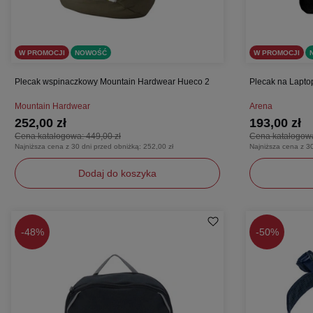
W PROMOCJI
NOWOŚĆ
W PROMOCJI
Plecak wspinaczkowy Mountain Hardwear Hueco 2
Plecak na Lapt
Mountain Hardwear
Arena
252,00 zł
193,00 zł
Cena katalogowa:
449,00 zł
Cena katalogow
Najniższa cena z 30 dni przed obniżką:
252,00 zł
Najniższa cena z 3
Dodaj do koszyka
uniwersalny
uniwersaln
-
48%
-
50%