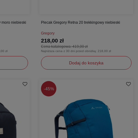
 moro niebieski
Plecak Gregory Retna 20 trekkingowy niebieski
Gregory
218,00 zł
Cena katalogowa:
419,00 zł
,00 zł
Najniższa cena z 30 dni przed obniżką:
218,00 zł
Dodaj do koszyka
uniwersalny
-
45%