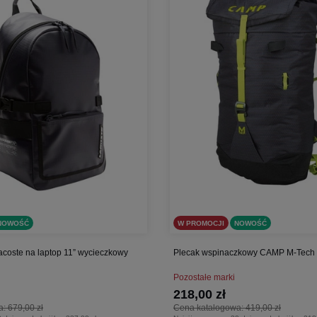
NOWOŚĆ
W PROMOCJI
NOWOŚĆ
acoste na laptop 11” wycieczkowy
Plecak wspinaczkowy CAMP M-Tech n
Pozostałe marki
218,00 zł
a:
679,00 zł
Cena katalogowa:
419,00 zł