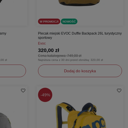
W PROMOCJI
NOWOŚĆ
arny
Plecak miejski EVOC Duffle Backpack 26L turystyczny
sportowy
Evoc
320,00 zł
Cena katalogowa:
749,00 zł
,00 zł
Najniższa cena z 30 dni przed obniżką:
320,00 zł
Dodaj do koszyka
uniwersalny
-
49%