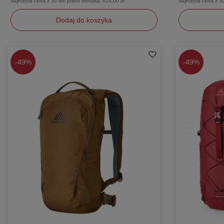
Najniższa cena z 30 dni przed obniżką:
414,00 zł
Najniższa cena z 3
Dodaj do koszyka
uniwersalny
uniwersaln
-
49%
-
49%