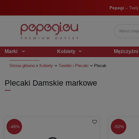
Pepegi
– Twój
Marki
Kobiety
Mężczyźni
Strona główna
Kobiety
Torebki i Plecaki
Plecak
Plecaki Damskie markowe
-
48%
-
50%