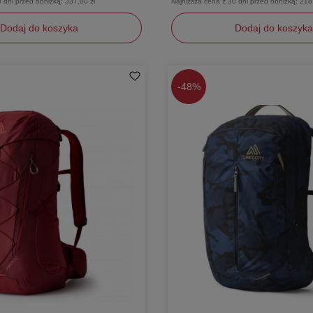
0 dni przed obniżką:
337,00 zł
Najniższa cena z 30 dni przed obniżką:
218
Dodaj do koszyka
Dodaj do koszyka
y
uniwersalny
-
48%