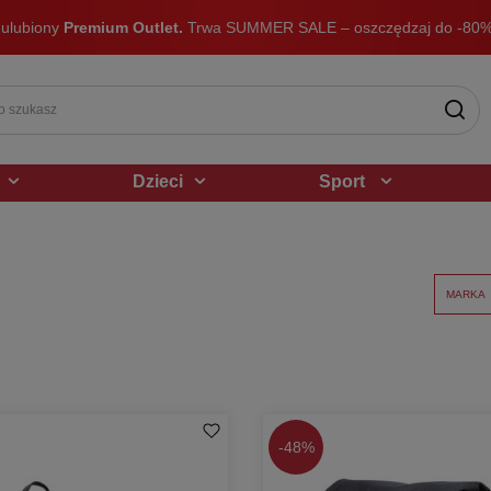
 ulubiony
Premium Outlet.
Trwa SUMMER SALE – oszczędzaj do -80%
Dzieci
Sport
MARKA
-
48%