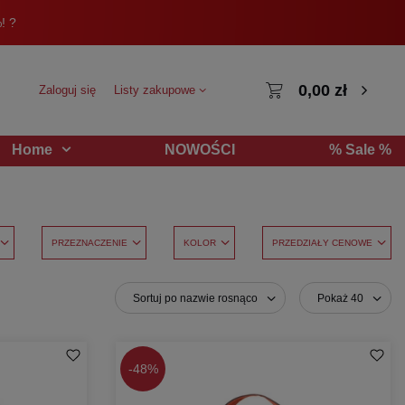
! ?
0,00 zł
Zaloguj się
Listy zakupowe
NOWOŚCI
% Sale %
Home
PRZEZNACZENIE
KOLOR
PRZEDZIAŁY CENOWE
Sortuj po nazwie rosnąco
Pokaż 40
-
48%