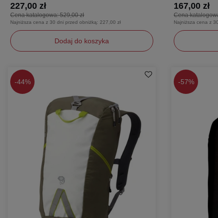
227,00 zł
167,00 zł
Cena katalogowa:
529,00 zł
Cena katalogow
Najniższa cena z 30 dni przed obniżką:
227,00 zł
Najniższa cena z 3
Dodaj do koszyka
uniwersalny
uniwersaln
-
44%
-
57%