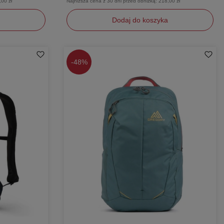
,00 zł
Najniższa cena z 30 dni przed obniżką:
218,00 zł
Dodaj do koszyka
uniwersalny
-
48%