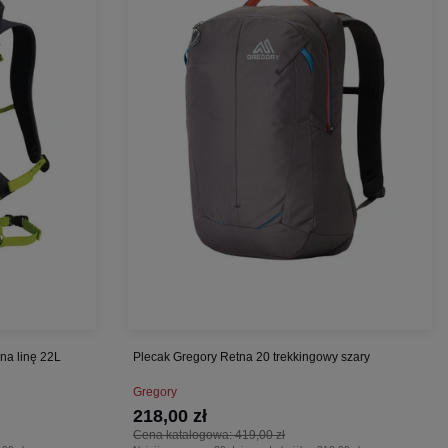
a linę 22L
Plecak Gregory Retna 20 trekkingowy szary
Gregory
218,00 zł
Cena katalogowa:
419,00 zł