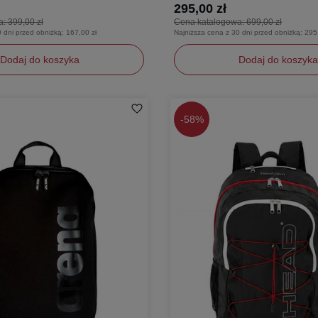
295,00 zł
a:
399,00 zł
Cena katalogowa:
699,00 zł
0 dni przed obniżką:
167,00 zł
Najniższa cena z 30 dni przed obniżką:
295
Dodaj do koszyka
Dodaj do koszyka
y
uniwersalny
-
58%