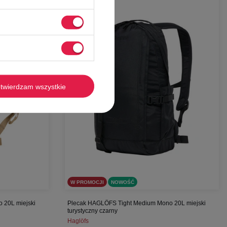
-
58%
twierdzam wszystkie
W PROMOCJI
NOWOŚĆ
 20L miejski
Plecak HAGLÖFS Tight Medium Mono 20L miejski
turystyczny czarny
Haglöfs