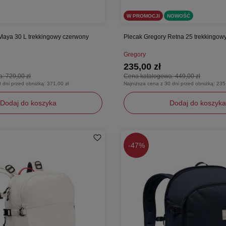
W PROMOCJI
NOWOŚĆ
Maya 30 L trekkingowy czerwony
Plecak Gregory Retna 25 trekkingowy
Gregory
235,00 zł
a:
729,00 zł
Cena katalogowa:
449,00 zł
0 dni przed obniżką:
371,00 zł
Najniższa cena z 30 dni przed obniżką:
235
Dodaj do koszyka
Dodaj do koszyka
y
uniwersalny
-
47%