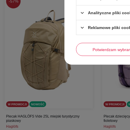
-
57%
-
58%
Analityczne pliki coo
Reklamowe pliki coo
Potwierdzam wybra
W PROMOCJI
NOWOŚĆ
W PROMOCJI
Plecak HAGLÖFS Vide 25L miejski turystyczny
Plecak dziecięc
piaskowy
fioletowy
Haglöfs
Haglöfs