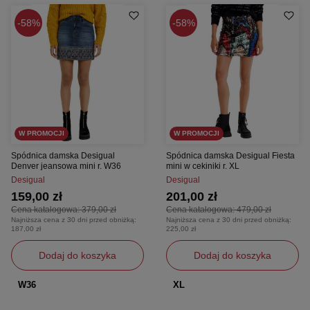
58%
58%
W PROMOCJI
W PROMOCJI
Spódnica damska Desigual
Spódnica damska Desigual Fiesta
Denver jeansowa mini r. W36
mini w cekiniki r. XL
Desigual
Desigual
159,00 zł
201,00 zł
Cena katalogowa:
379,00 zł
Cena katalogowa:
479,00 zł
Najniższa cena z 30 dni przed obniżką:
Najniższa cena z 30 dni przed obniżką:
187,00 zł
225,00 zł
Dodaj do koszyka
Dodaj do koszyka
W36
XL