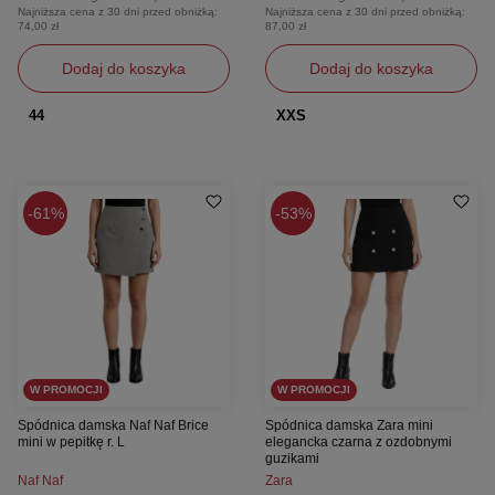
Najniższa cena z 30 dni przed obniżką:
Najniższa cena z 30 dni przed obniżką:
74,00 zł
87,00 zł
Dodaj do koszyka
Dodaj do koszyka
44
XXS
61%
53%
W PROMOCJI
W PROMOCJI
Spódnica damska Naf Naf Brice
Spódnica damska Zara mini
mini w pepitkę r. L
elegancka czarna z ozdobnymi
guzikami
Naf Naf
Zara