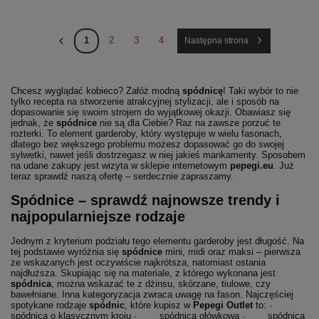
1
2
3
4
Następna strona
Chcesz wyglądać kobieco? Załóż modną
spódnicę
! Taki wybór to nie
tylko recepta na stworzenie atrakcyjnej stylizacji, ale i sposób na
dopasowanie się swoim strojem do wyjątkowej okazji. Obawiasz się
jednak, że
spódnice
nie są dla Ciebie? Raz na zawsze porzuć te
rozterki. To element garderoby, który występuje w wielu fasonach,
dlatego bez większego problemu możesz dopasować go do swojej
sylwetki, nawet jeśli dostrzegasz w niej jakieś mankamenty. Sposobem
na udane zakupy jest wizyta w sklepie internetowym
pepegi.eu
. Już
teraz sprawdź naszą ofertę – serdecznie zapraszamy.
Spódnice – sprawdź najnowsze trendy i
najpopularniejsze rodzaje
Jednym z kryterium podziału tego elementu garderoby jest długość. Na
tej podstawie wyróżnia się
spódnice
mini, midi oraz maksi – pierwsza
ze wskazanych jest oczywiście najkrótsza, natomiast ostania
najdłuższa. Skupiając się na materiale, z którego wykonana jest
spódnica
, można wskazać te z dżinsu, skórzane, tiulowe, czy
bawełniane. Inna kategoryzacja zwraca uwagę na fason. Najczęściej
spotykane rodzaje
spódnic
, które kupisz w
Pepegi Outlet
to: ·
spódnica o klasycznym kroju · spódnica ołówkowa · spódnica