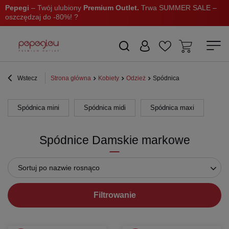
Pepegi
– Twój ulubiony
Premium Outlet.
Trwa SUMMER SALE –
oszczędzaj do -80%! ?
Wstecz
Strona główna
Kobiety
Odzież
Spódnica
Spódnica mini
Spódnica midi
Spódnica maxi
Spódnice Damskie markowe
Sortuj po nazwie rosnąco
Filtrowanie