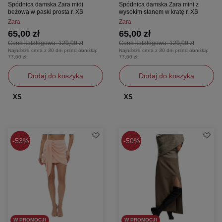
Spódnica damska Zara midi
Spódnica damska Zara mini z
beżowa w paski prosta r. XS
wysokim stanem w kratę r. XS
Zara
Zara
65,00 zł
65,00 zł
Cena katalogowa:
129,00 zł
Cena katalogowa:
129,00 zł
Najniższa cena z 30 dni przed obniżką:
Najniższa cena z 30 dni przed obniżką:
77,00 zł
77,00 zł
Dodaj do koszyka
Dodaj do koszyka
XS
XS
53%
50%
W PROMOCJI
W PROMOCJI