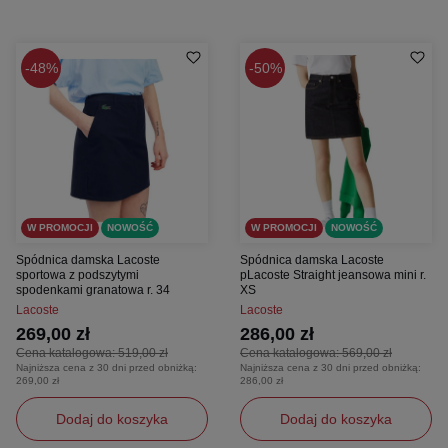
48%
50%
W PROMOCJI
NOWOŚĆ
W PROMOCJI
NOWOŚĆ
Spódnica damska Lacoste
Spódnica damska Lacoste
sportowa z podszytymi
pLacoste Straight jeansowa mini r.
spodenkami granatowa r. 34
XS
Lacoste
Lacoste
269,00 zł
286,00 zł
Cena katalogowa:
519,00 zł
Cena katalogowa:
569,00 zł
Najniższa cena z 30 dni przed obniżką:
Najniższa cena z 30 dni przed obniżką:
269,00 zł
286,00 zł
Dodaj do koszyka
Dodaj do koszyka