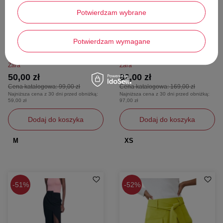
Potwierdzam wybrane
W PROMOCJI
W PROMOCJI
Spódnica damska Zara midi prosta
Spódnica damska Zara midi lniana
Potwierdzam wymagane
beżowa bawełniana z lampasami r.
zielona w grochy z rozcięciem
M
Zara
Zara
50,00 zł
82,00 zł
Cena katalogowa:
99,00 zł
Cena katalogowa:
169,00 zł
Najniższa cena z 30 dni przed obniżką:
Najniższa cena z 30 dni przed obniżką:
59,00 zł
97,00 zł
Dodaj do koszyka
Dodaj do koszyka
M
XS
51%
52%