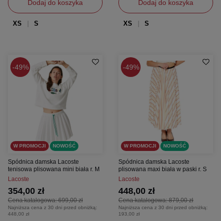
Dodaj do koszyka
Dodaj do koszyka
XS
S
XS
S
49%
49%
W PROMOCJI
NOWOŚĆ
W PROMOCJI
NOWOŚĆ
Spódnica damska Lacoste
Spódnica damska Lacoste
tenisowa plisowana mini biała r. M
plisowana maxi biała w paski r. S
Lacoste
Lacoste
354,00 zł
448,00 zł
Cena katalogowa:
699,00 zł
Cena katalogowa:
879,00 zł
Najniższa cena z 30 dni przed obniżką:
Najniższa cena z 30 dni przed obniżką:
448,00 zł
193,00 zł