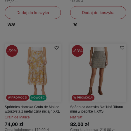
337,00 zł
193,00 zł
Dodaj do koszyka
Dodaj do koszyka
W28
36
59%
63%
W PROMOCJI
NOWOŚĆ
W PROMOCJI
Spódnica damska Grain de Malice
Spódnica damska Naf Naf Ritana
wzorzysta z metaliczną nicią r. XXL
mini w pepitkę r. XXS
Grain de Malice
Naf Naf
74,00 zł
82,00 zł
Cena katalogowa:
179,00 zł
Cena katalogowa:
219,00 zł