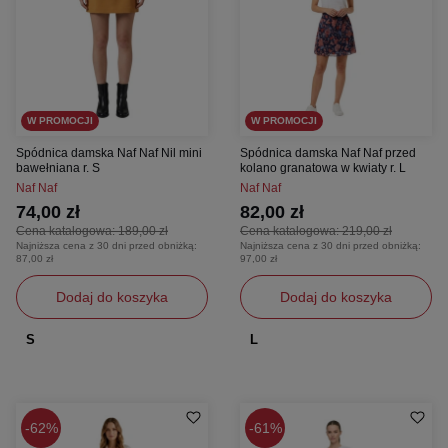
W PROMOCJI
W PROMOCJI
Spódnica damska Naf Naf Nil mini
Spódnica damska Naf Naf przed
bawełniana r. S
kolano granatowa w kwiaty r. L
Naf Naf
Naf Naf
74,00 zł
82,00 zł
Cena katalogowa:
189,00 zł
Cena katalogowa:
219,00 zł
Najniższa cena z 30 dni przed obniżką:
Najniższa cena z 30 dni przed obniżką:
87,00 zł
97,00 zł
Dodaj do koszyka
Dodaj do koszyka
S
L
62%
61%