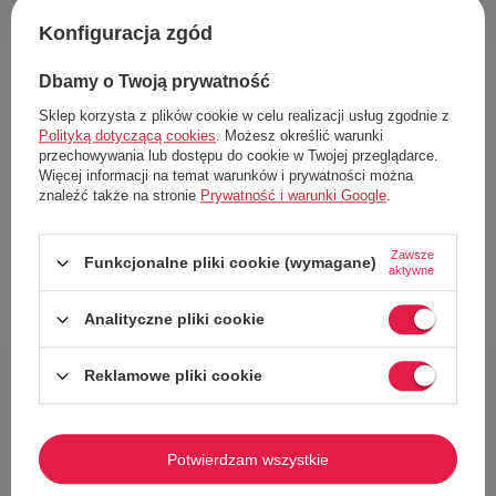
Konfiguracja zgód
W PROMOCJI
W PROMOCJI
Spódnica damska Zara mini w
Spódnica damska Zara mini
Dbamy o Twoją prywatność
kwiaty marszczona r. XS
trapezowa brązowa r. XS
Zara
Zara
Sklep korzysta z plików cookie w celu realizacji usług zgodnie z
65,00 zł
74,00 zł
Polityką dotyczącą cookies
. Możesz określić warunki
Cena katalogowa:
129,00 zł
Cena katalogowa:
139,00 zł
przechowywania lub dostępu do cookie w Twojej przeglądarce.
Najniższa cena z 30 dni przed obniżką:
Najniższa cena z 30 dni przed obniżką:
Więcej informacji na temat warunków i prywatności można
77,00 zł
75,00 zł
znaleźć także na stronie
Prywatność i warunki Google
.
Dodaj do koszyka
Dodaj do koszyka
Zawsze
Funkcjonalne pliki cookie (wymagane)
aktywne
XS
XS
Analityczne pliki cookie
49%
51%
Reklamowe pliki cookie
Potwierdzam wszystkie