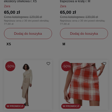
ekoskóry oliwkowa r. XS
trapezowa w kratę r. M
Zara
Zara
65,00 zł
65,00 zł
Cena katalogowa:
129,00 zł
Cena katalogowa:
139,00 zł
Najniższa cena z 30 dni przed obniżką:
Najniższa cena z 30 dni przed obniżką:
77,00 zł
77,00 zł
Dodaj do koszyka
Dodaj do koszyka
XS
M
50%
50%
W PROMOCJI
W PROMOCJI