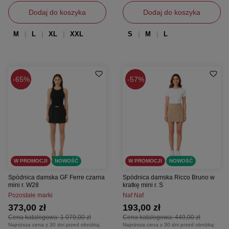
Dodaj do koszyka
Dodaj do koszyka
M
L
XL
XXL
S
M
L
65%
57%
W PROMOCJI
NOWOŚĆ
W PROMOCJI
NOWOŚĆ
Spódnica damska GF Ferre czarna
Spódnica damska Ricco Bruno w
mini r. W28
kratkę mini r. S
Pozostałe marki
Naf Naf
373,00 zł
193,00 zł
Cena katalogowa:
1 079,00 zł
Cena katalogowa:
449,00 zł
Najniższa cena z 30 dni przed obniżką:
Najniższa cena z 30 dni przed obniżką: