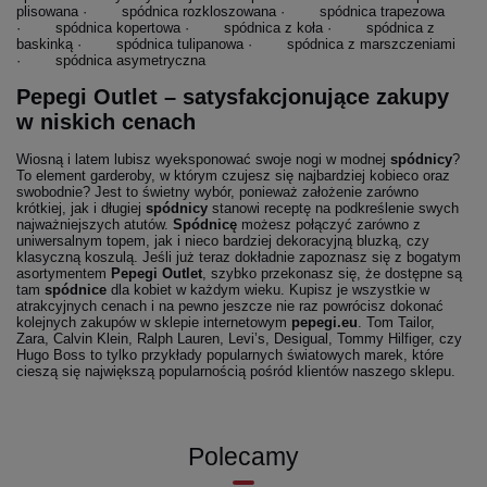
plisowana · spódnica rozkloszowana · spódnica trapezowa
· spódnica kopertowa · spódnica z koła · spódnica z
baskinką · spódnica tulipanowa · spódnica z marszczeniami
· spódnica asymetryczna
Pepegi Outlet – satysfakcjonujące zakupy
w niskich cenach
Wiosną i latem lubisz wyeksponować swoje nogi w modnej
spódnicy
?
To element garderoby, w którym czujesz się najbardziej kobieco oraz
swobodnie? Jest to świetny wybór, ponieważ założenie zarówno
krótkiej, jak i długiej
spódnicy
stanowi receptę na podkreślenie swych
najważniejszych atutów.
Spódnicę
możesz połączyć zarówno z
uniwersalnym topem, jak i nieco bardziej dekoracyjną bluzką, czy
klasyczną koszulą. Jeśli już teraz dokładnie zapoznasz się z bogatym
asortymentem
Pepegi Outlet
, szybko przekonasz się, że dostępne są
tam
spódnice
dla kobiet w każdym wieku. Kupisz je wszystkie w
atrakcyjnych cenach i na pewno jeszcze nie raz powrócisz dokonać
kolejnych zakupów w sklepie internetowym
pepegi.eu
. Tom Tailor,
Zara, Calvin Klein, Ralph Lauren, Levi’s, Desigual, Tommy Hilfiger, czy
Hugo Boss to tylko przykłady popularnych światowych marek, które
cieszą się największą popularnością pośród klientów naszego sklepu.
Polecamy