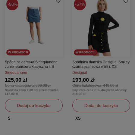
58%
57%
W PROMOCJI
W PROMOCJI
Spódnica damska Sinequanone
Spódnica damska Desigual Smiley
Junie jeansowa klasyczna r. S
czarna jeansowa mini r. XS
Sinequanone
Desigual
125,00 zł
193,00 zł
Cena katalogowa:
299,00 zł
Cena katalogowa:
449,00 zł
Najniższa cena z 30 dni przed obniżką:
Najniższa cena z 30 dni przed obniżką:
147,00 zł
216,00 zł
Dodaj do koszyka
Dodaj do koszyka
S
XS