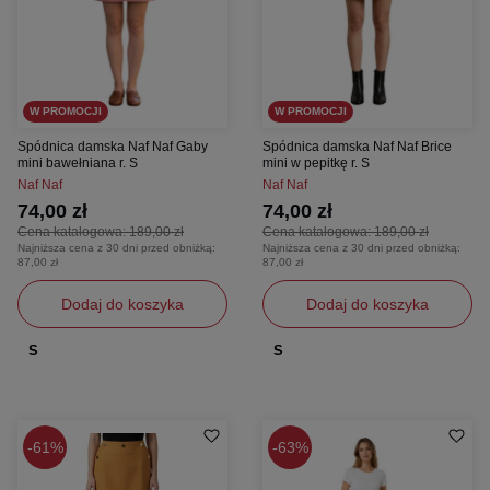
W PROMOCJI
W PROMOCJI
Spódnica damska Naf Naf Gaby
Spódnica damska Naf Naf Brice
mini bawełniana r. S
mini w pepitkę r. S
Naf Naf
Naf Naf
74,00 zł
74,00 zł
Cena katalogowa:
189,00 zł
Cena katalogowa:
189,00 zł
Najniższa cena z 30 dni przed obniżką:
Najniższa cena z 30 dni przed obniżką:
87,00 zł
87,00 zł
Dodaj do koszyka
Dodaj do koszyka
S
S
61%
63%