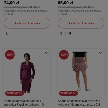
74,00 zł
65,00 zł
Cena katalogowa:
189,00 zł
Cena katalogowa:
139,00 zł
Najniższa cena z 30 dni przed obniżką:
Najniższa cena z 30 dni przed obniżką:
87,00 zł
77,00 zł
Dodaj do koszyka
Dodaj do koszyka
L
S
M
58%
63%
W PROMOCJI
W PROMOCJI
Komplet damski marynarka i
Spódnica damska Naf Naf przed
spódnica Faust koronkowe r. S
kolano z falbaną wzorzysta r. XS