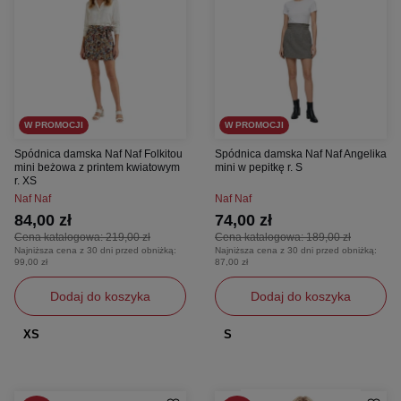
W PROMOCJI
W PROMOCJI
Spódnica damska Naf Naf Folkitou
Spódnica damska Naf Naf Angelika
mini beżowa z printem kwiatowym
mini w pepitkę r. S
r. XS
Naf Naf
Naf Naf
84,00 zł
74,00 zł
Cena katalogowa:
219,00 zł
Cena katalogowa:
189,00 zł
Najniższa cena z 30 dni przed obniżką:
Najniższa cena z 30 dni przed obniżką:
99,00 zł
87,00 zł
Dodaj do koszyka
Dodaj do koszyka
XS
S