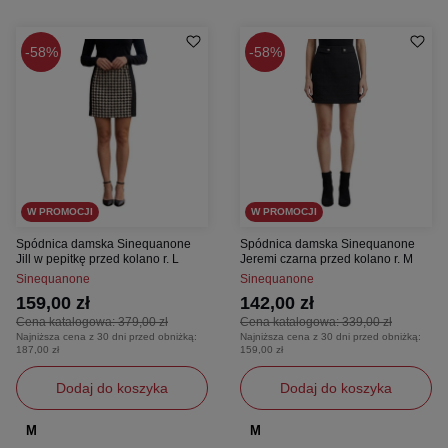
58%
58%
W PROMOCJI
W PROMOCJI
Spódnica damska Sinequanone
Spódnica damska Sinequanone
Jill w pepitkę przed kolano r. L
Jeremi czarna przed kolano r. M
Sinequanone
Sinequanone
159,00 zł
142,00 zł
Cena katalogowa:
379,00 zł
Cena katalogowa:
339,00 zł
Najniższa cena z 30 dni przed obniżką:
Najniższa cena z 30 dni przed obniżką:
187,00 zł
159,00 zł
Dodaj do koszyka
Dodaj do koszyka
M
M