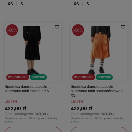
XS
S
XS
S
50%
50%
W PROMOCJI
NOWOŚĆ
W PROMOCJI
NOWOŚĆ
Spódnica damska Lacoste
Spódnica damska Lacoste
plisowana midi czarna r. XS
plisowana midi pomarańczowa r.
XS
Lacoste
Lacoste
422,00 zł
422,00 zł
Cena katalogowa:
849,00 zł
Cena katalogowa:
849,00 zł
Najniższa cena z 30 dni przed obniżką:
Najniższa cena z 30 dni przed obniżką:
422,00 zł
422,00 zł