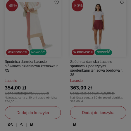
49%
50%
W PROMOCJI
NOWOŚĆ
W PROMOCJI
NOWOŚĆ
Spódnica damska Lacoste
Spódnica damska Lacoste
ołówkowa dzianinowa kremowa r.
sportowa z podszytymi
XS
spodenkami tenisowa bordowa r.
38
Lacoste
Lacoste
354,00 zł
363,00 zł
Cena katalogowa:
699,00 zł
Cena katalogowa:
719,00 zł
Najniższa cena z 30 dni przed obniżką:
Najniższa cena z 30 dni przed obniżką:
354,00 zł
363,00 zł
Dodaj do koszyka
Dodaj do koszyka
XS
S
M
M