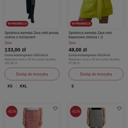
W PROMOCJI
W PROMOCJI
Spódnica damska Zara midi prosta
Spódnica damska Zara mini
czarna z rozcięciem
trapezowa zielona r. S
Zara
Zara
133,00 zł
48,00 zł
Cena katalogowa:
269,00 zł
Cena katalogowa:
99,00 zł
Najniższa cena z 30 dni przed obniżką:
Najniższa cena z 30 dni przed obniżką:
151,00 zł
57,00 zł
Dodaj do koszyka
Dodaj do koszyka
XS
XXL
S
61%
61%