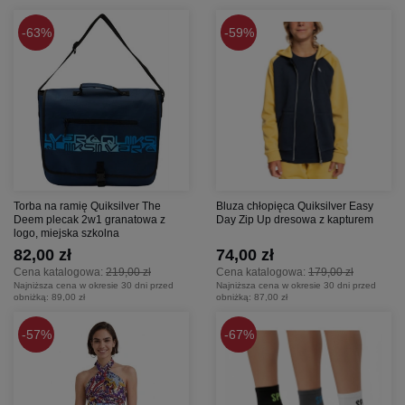
63%
59%
Torba na ramię Quiksilver The
Bluza chłopięca Quiksilver Easy
Deem plecak 2w1 granatowa z
Day Zip Up dresowa z kapturem
logo, miejska szkolna
82,00 zł
74,00 zł
Cena katalogowa:
219,00 zł
Cena katalogowa:
179,00 zł
Najniższa cena w okresie 30 dni przed
Najniższa cena w okresie 30 dni przed
obniżką:
89,00 zł
obniżką:
87,00 zł
57%
67%