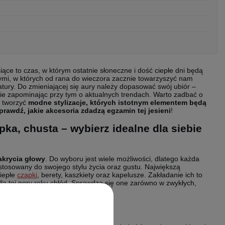
iące to czas, w którym ostatnie słoneczne i dość ciepłe dni będą
 tymi, w których od rana do wieczora zacznie towarzyszyć nam
atury. Do zmieniającej się aury należy dopasować swój ubiór –
 nie zapominając przy tym o aktualnych trendach. Warto zadbać o
e tworzyć
modne stylizacje, których istotnym elementem będą
prawdź, jakie akcesoria zdadzą egzamin tej jesieni
!
pka, chusta – wybierz idealne dla siebie
akrycia głowy
. Do wyboru jest wiele możliwości, dlatego każda
tosowany do swojego stylu życia oraz gustu. Największą
ciepłe
czapki
, berety, kaszkiety oraz kapelusze. Zakładanie ich to
a tej pory roku chłód. Sprawdzą się one zarówno w zwykłych,
ko i szykownie.
ienno-zimowym!