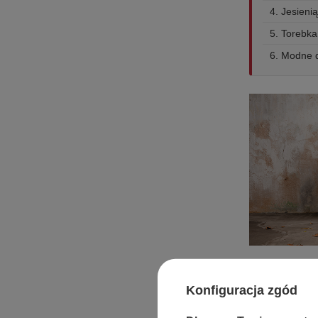
4. Jesienią
5. Torebka
6. Modne d
codziennych sty
Konfiguracja zgód
Apaszki, 