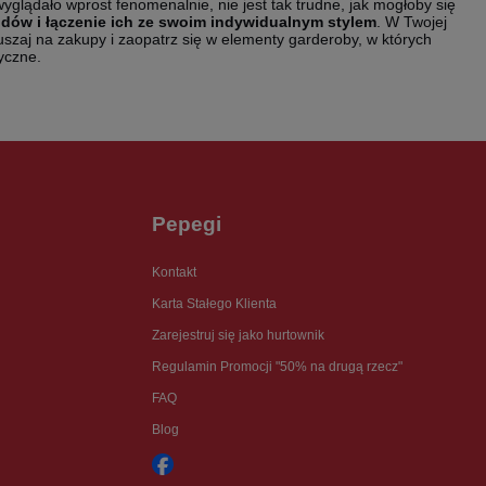
yglądało wprost fenomenalnie, nie jest tak trudne, jak mogłoby się
dów i łączenie ich ze swoim indywidualnym stylem
. W Twojej
uszaj na zakupy i zaopatrz się w elementy garderoby, w których
yczne.
Pepegi
Kontakt
Karta Stałego Klienta
Zarejestruj się jako hurtownik
Regulamin Promocji "50% na drugą rzecz"
FAQ
Blog