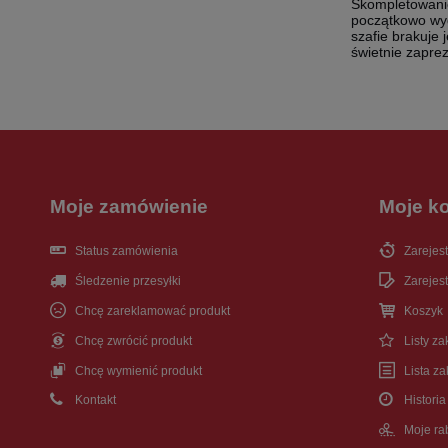
Skompletowanie 
początkowo wy
szafie brakuje
świetnie zapre
Moje zamówienie
Moje k
Status zamówienia
Zarejest
Śledzenie przesyłki
Zarejest
Chcę zareklamować produkt
Koszyk
Chcę zwrócić produkt
Listy z
Chcę wymienić produkt
Lista z
Kontakt
Historia
Moje ra