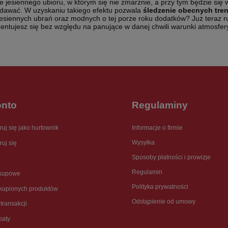
jesiennego ubioru, w którym się nie zmarznie, a przy tym będzie się w
dawać. W uzyskaniu takiego efektu pozwala
śledzenie obecnych tren
 jesiennych ubrań oraz modnych o tej porze roku dodatków? Już teraz r
zentujesz się bez względu na panujące w danej chwili warunki atmosfer
onto
Regulaminy
Informacje o firmie
ruj się jako hurtownik
Wysyłka
ruj się
Sposoby płatności i prowizje
Regulamin
akupowe
Polityka prywatności
akupionych produktów
Odstąpienie od umowy
 transakcji
baty