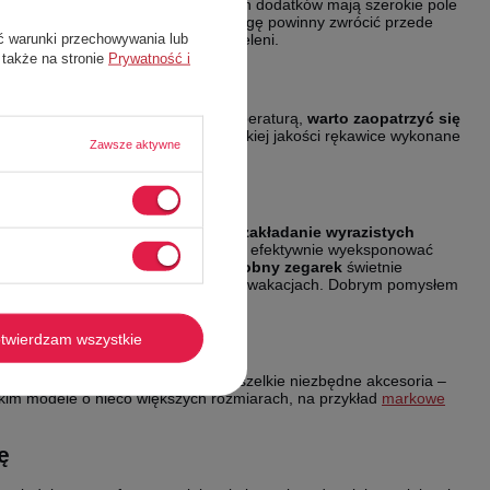
 albo długi
szalik
. Miłośniczki takich dodatków mają szerokie pole
twem oraz różnymi materiałami. Uwagę powinny zwrócić przede
odcieniach szarości, brązu oraz zieleni.
ć warunki przechowywania lub
 także na stronie
Prywatność i
yskomfortu związanego z niską temperaturą,
warto zaopatrzyć się
nkretnego modelu – postaw na wysokiej jakości rękawice wykonane
Zawsze aktywne
wać z biżuterii. To idealny czas na
zakładanie wyrazistych
rozpinane okrycia wierzchnie, możemy efektywnie wyeksponować
, a nawet duże brożki
. Z kolei
ozdobny zegarek
świetnie
owiącymi wspomnienie o minionych wakacjach. Dobrym pomysłem
e.
twierdzam wszystkie
ym każda z pań powinna zmieścić wszelkie niezbędne akcesoria –
stkim modele o nieco większych rozmiarach, na przykład
markowe
ę