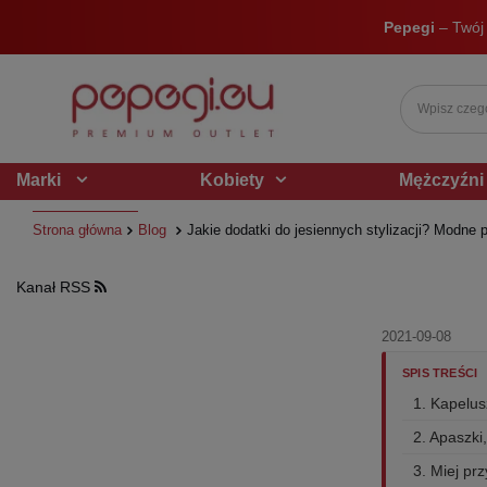
Pepegi
– Twój
Marki
Kobiety
Mężczyźni
Strona główna
Blog
Jakie dodatki do jesiennych stylizacji? Modne p
Kanał RSS
2021-09-08
SPIS TREŚCI
1. Kapelus
2. Apaszki
3. Miej prz