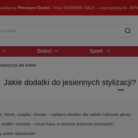
 ulubiony
Premium Outlet.
Trwa SUMMER SALE – oszczędzaj do -80%
Dzieci
Sport
ropozycje dla kobiet
Jakie dodatki do jesiennych stylizacji
z, beret, czapka, chusta – wybierz idealne dla siebie nakrycie głowy
, szaliki i kominy – must have w okresie jesienno-zimowym!
y sobie rękawiczki!