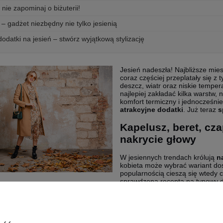
 nie zapominaj o biżuterii!
 – gadżet niezbędny nie tylko jesienią
odatki na jesień – stwórz wyjątkową stylizację
Jesień nadeszła! Najbliższe mies
coraz częściej przeplatały się z
deszcz, wiatr oraz niskie temper
najlepiej zakładać kilka warstw,
komfort termiczny i jednocześni
atrakcyjne dodatki
. Już teraz
s
Kapelusz, beret, cza
nakrycie głowy
W jesiennych trendach królują
n
kobieta może wybrać wariant dos
popularnością cieszą się wtedy 
sprawdzona recepta na typowy dl
lizacjach, jak i wtedy, gdy pragnie się wyglądać nieco bardziej eleganc
szaliki i kominy – must have w okresie jes