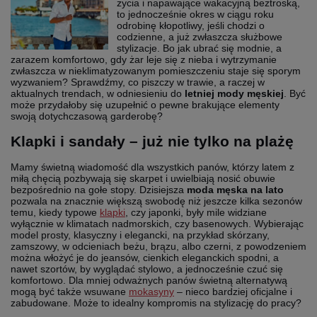
życia i napawające wakacyjną beztroską,
to jednocześnie okres w ciągu roku
odrobinę kłopotliwy, jeśli chodzi o
codzienne, a już zwłaszcza służbowe
stylizacje. Bo jak ubrać się modnie, a
zarazem komfortowo, gdy żar leje się z nieba i wytrzymanie
zwłaszcza w nieklimatyzowanym pomieszczeniu staje się sporym
wyzwaniem? Sprawdźmy, co piszczy w trawie, a raczej w
aktualnych trendach, w odniesieniu do
letniej mody męskiej
. Być
może przydałoby się uzupełnić o pewne brakujące elementy
swoją dotychczasową garderobę?
Klapki i sandały – już nie tylko na plażę
Mamy świetną wiadomość dla wszystkich panów, którzy latem z
miłą chęcią pozbywają się skarpet i uwielbiają nosić obuwie
bezpośrednio na gołe stopy. Dzisiejsza
moda męska na lato
pozwala na znacznie większą swobodę niż jeszcze kilka sezonów
temu, kiedy typowe
klapki
, czy japonki, były mile widziane
wyłącznie w klimatach nadmorskich, czy basenowych. Wybierając
model prosty, klasyczny i elegancki, na przykład skórzany,
zamszowy, w odcieniach beżu, brązu, albo czerni, z powodzeniem
można włożyć je do jeansów, cienkich eleganckich spodni, a
nawet szortów, by wyglądać stylowo, a jednocześnie czuć się
komfortowo. Dla mniej odważnych panów świetną alternatywą
mogą być także wsuwane
mokasyny
– nieco bardziej oficjalne i
zabudowane. Może to idealny kompromis na stylizację do pracy?