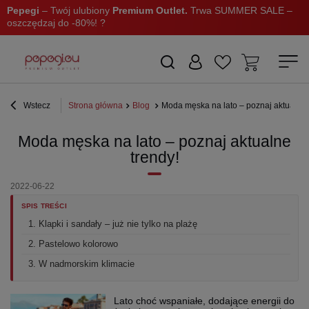
Pepegi
– Twój ulubiony
Premium Outlet.
Trwa SUMMER SALE –
oszczędzaj do -80%! ?
Wstecz
Strona główna
Blog
Moda męska na lato – poznaj aktualne 
Moda męska na lato – poznaj aktualne
trendy!
2022-06-22
SPIS TREŚCI
1. Klapki i sandały – już nie tylko na plażę
2. Pastelowo kolorowo
3. W nadmorskim klimacie
Lato choć wspaniałe, dodające energii do