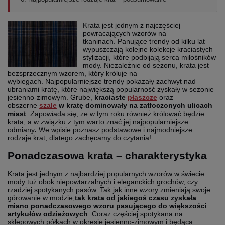
Krata jest jednym z najczęściej
powracających wzorów na
tkaninach.
Panujące trendy od kilku lat
wypuszczają kolejne kolekcje kraciastych
stylizacji, które podbijają serca miłośników
mody.
Niezależnie od sezonu, krata jest
bezsprzecznym wzorem, który króluje na
wybiegach.
Najpopularniejsze trendy pokazały zachwyt nad
ubraniami kratę, które największą popularność zyskały w sezonie
jesienno-zimowym.
Grube,
kraciaste
płaszcze
oraz
obszerne
szale
w kratę dominowały na zatłoczonych ulicach
miast
. Zapowiada się, że w tym roku również królować będzie
krata, a w związku z tym warto znać jej najpopularniejsze
odmiany
.
We wpisie poznasz podstawowe i najmodniejsze
rodzaje krat, dlatego zachęcamy do czytania!
Ponadczasowa krata – charakterystyka
Krata jest jednym z najbardziej popularnych wzorów w świecie
mody tuż obok niepowtarzalnych i eleganckich grochów, czy
rzadziej spotykanych pasów. Tak jak inne wzory zmieniają swoje
górowanie w modzie,
tak krata od jakiegoś czasu zyskała
miano ponadczasowego wzoru pasującego do większości
artykułów odzieżowych
. Coraz częściej spotykana na
sklepowych półkach w okresie jesienno-zimowym i będąca