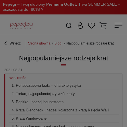
Pepegi
– Twój ulubiony
Premium Outlet.
Trwa SUMMER SALE –
oszczędzaj do -80%! ?
Wstecz
Strona główna
Blog
Najpopularniejsze rodzaje krat
Najpopularniejsze rodzaje krat
2021-08-31
SPIS TREŚCI
1. Ponadczasowa krata – charakterystyka
2. Tartan, najpopularniejszy wzór kraty
3. Pepitka, inaczej houndstooth
4. Krata Glencheck, inaczej kojarzona z kratą Księcia Walii
5. Krata Windowpane
6. Najpopularniejsze rodzaje krat – podsumowanie