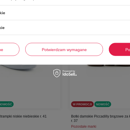
-
61%
kie
kie
ne
Potwierdzam wymagane
Po
NOWOŚĆ
W PROMOCJI
NOWOŚĆ
trampki niskie niebieskie r. 41
Botki damskie Piccadilly brązowe za
r. 37
Pozostałe marki