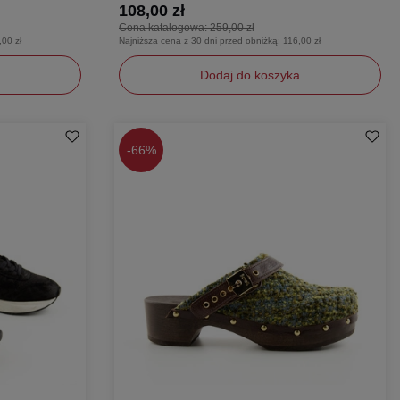
108,00 zł
Cena katalogowa:
259,00 zł
,00 zł
Najniższa cena z 30 dni przed obniżką:
116,00 zł
Dodaj do koszyka
22
-
66%