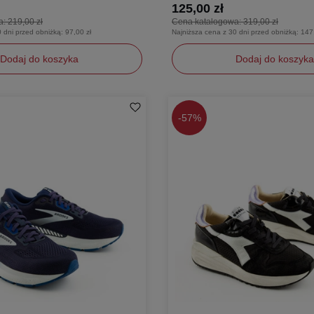
125,00 zł
a:
219,00 zł
Cena katalogowa:
319,00 zł
0 dni przed obniżką:
97,00 zł
Najniższa cena z 30 dni przed obniżką:
147
Dodaj do koszyka
Dodaj do koszyka
37
-
57%