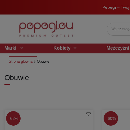
Pepegi
– Twój
Marki
Kobiety
Mężczyźni
Strona główna
Obuwie
Obuwie
-
62%
-
60%