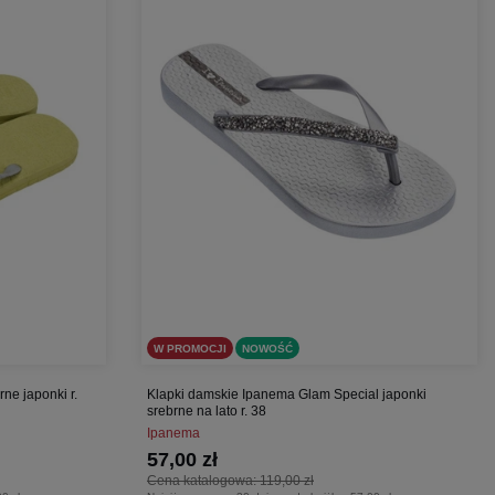
W PROMOCJI
NOWOŚĆ
ne japonki r.
Klapki damskie Ipanema Glam Special japonki
srebrne na lato r. 38
Ipanema
57,00 zł
Cena katalogowa:
119,00 zł