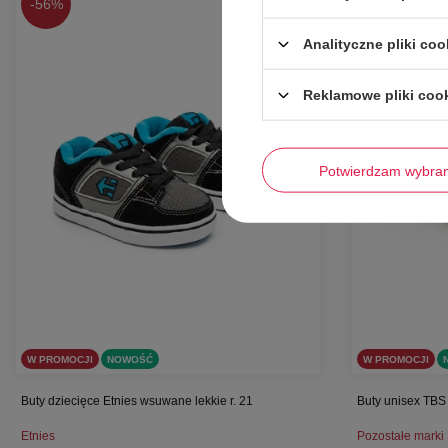
-
56%
-
63%
Analityczne pliki coo
Reklamowe pliki coo
Potwierdzam wybra
W PROMOCJI
NOWOŚĆ
W PROMOCJI
Buty dziecięce Etnies wsuwane lekkie r. 21
Buty unisex TBS 
Etnies
Pozostałe marki