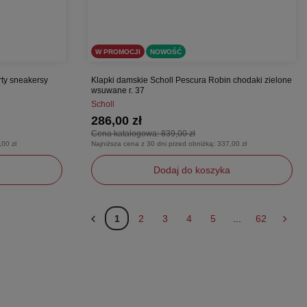
W PROMOCJI
NOWOŚĆ
rty sneakersy
Klapki damskie Scholl Pescura Robin chodaki zielone
wsuwane r. 37
Scholl
286,00 zł
Cena katalogowa:
839,00 zł
,00 zł
Najniższa cena z 30 dni przed obniżką:
337,00 zł
Dodaj do koszyka
37
1
2
3
4
5
...
62