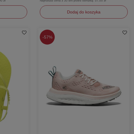
0 zł
Najniższa cena z 30 dni przed obniżką:
57,00 zł
Dodaj do koszyka
38
-
57%