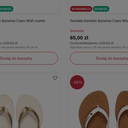
NOWOŚĆ
W PROMOCJI
NOWOŚĆ
e Ipanema Class Wish czarne
Sandały damskie Ipanema Class Wi
Ipanema
65,00 zł
a:
139,00 zł
Cena katalogowa:
139,00 zł
0 dni przed obniżką:
65,00 zł
Najniższa cena z 30 dni przed obniżką:
65,0
Dodaj do koszyka
Dodaj do koszyka
37
38
39
40
41,5
-
56%