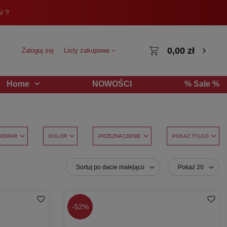
! ?
0,00 zł
Zaloguj się
Listy zakupowe
NOWOŚCI
% Sale %
Home
OZMIAR
KOLOR
PRZEZNACZENIE
POKAŻ TYLKO
Sortuj po dacie malejąco
Pokaż 20
-
52%