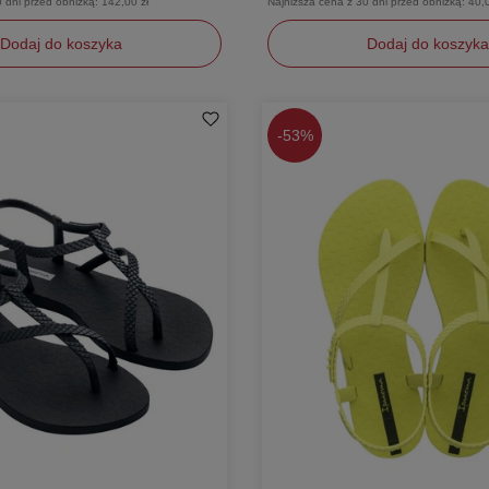
0 dni przed obniżką:
142,00 zł
Najniższa cena z 30 dni przed obniżką:
40,0
Dodaj do koszyka
Dodaj do koszyka
35,5
-
53%