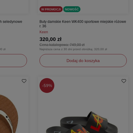
W PROMOCJI
NOWOŚĆ
sh seledynowe
Buty damskie Keen WK400 sportowe miejskie różowe
r. 36
Keen
320,00 zł
Cena katalogowa:
749,00 zł
0 zł
Najniższa cena z 30 dni przed obniżką:
320,00 zł
Dodaj do koszyka
36
-
59%