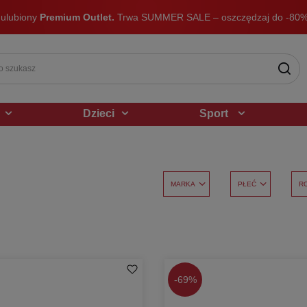
 ulubiony
Premium Outlet.
Trwa SUMMER SALE – oszczędzaj do -80%
Dzieci
Sport
MARKA
PŁEĆ
R
-
69%