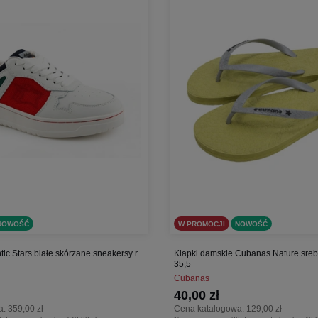
NOWOŚĆ
W PROMOCJI
NOWOŚĆ
tic Stars białe skórzane sneakersy r.
Klapki damskie Cubanas Nature srebr
35,5
Cubanas
40,00 zł
a:
359,00 zł
Cena katalogowa:
129,00 zł