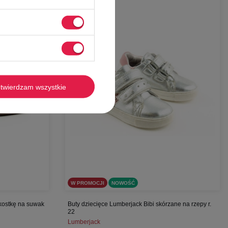
-
58%
twierdzam wszystkie
W PROMOCJI
NOWOŚĆ
 kostkę na suwak
Buty dziecięce Lumberjack Bibi skórzane na rzepy r.
22
Lumberjack