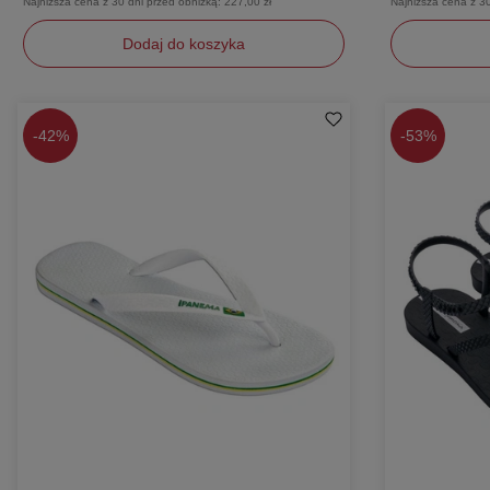
Najniższa cena z 30 dni przed obniżką:
227,00 zł
Najniższa cena z 3
Dodaj do koszyka
40
41
39
-
42%
-
53%