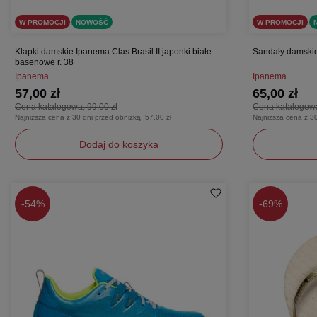
W PROMOCJI
NOWOŚĆ
W PROMOCJI
Klapki damskie Ipanema Clas Brasil II japonki białe
Sandały damski
basenowe r. 38
Ipanema
Ipanema
57,00 zł
65,00 zł
Cena katalogowa:
99,00 zł
Cena katalogow
Najniższa cena z 30 dni przed obniżką:
57,00 zł
Najniższa cena z 3
Dodaj do koszyka
38
35,5
37
-
54%
-
69%