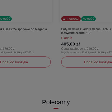
NOWOŚĆ
W PROMOCJI
NOWOŚĆ
oks Beast 24 sportowe do biegania
Buty damskie Diadora Venus Tech Di
klasyczne czarne r. 38
Diadora
405,00 zł
a:
679,00 zł
Cena katalogowa:
949,00 zł
0 dni przed obniżką:
417,00 zł
Najniższa cena z 30 dni przed obniżką:
477
Dodaj do koszyka
Dodaj do koszyka
38
Polecamy