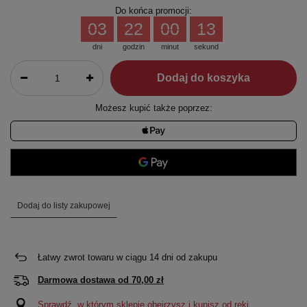
Do końca promocji:
03
22
00
13
dni
godzin
minut
sekund
Dodaj do koszyka
Możesz kupić także poprzez:
Dodaj do listy zakupowej
Łatwy zwrot towaru w ciągu
14
dni od zakupu
Darmowa dostawa od
70,00 zł
Sprawdź, w którym sklepie obejrzysz i kupisz od ręki