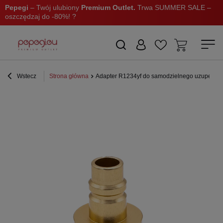
Pepegi
– Twój ulubiony
Premium Outlet.
Trwa SUMMER SALE –
oszczędzaj do -80%! ?
Wstecz
Strona główna
Adapter R1234yf do samodzielnego uzupełnieni