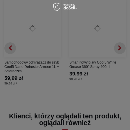
Samochodowy odmrażacz do szyb
Smar litowy biały Cool5 White
Cool5 Nano Defroster Armour 1L +
Grease 360° Spray 400ml
Ściereczka
39,99 zł
59,99 zł
99,98 zł / l
59,99 zł / l
Klienci, którzy oglądali ten produkt,
oglądali również