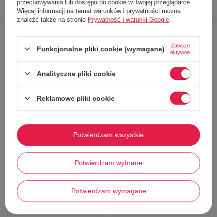
Opis
Dokładne
Zapytaj o
Napisz
przechowywania lub dostępu do cookie w Twojej przeglądarce.
produktu
dane
produkt
swoją opinię
Więcej informacji na temat warunków i prywatności można
znaleźć także na stronie
Prywatność i warunki Google
.
Zawsze
Funkcjonalne pliki cookie (wymagane)
CECHY I ZASTOSOWANIE
aktywne
• Wykonany z najlepszych jakości materiałów.
• Wielorazowego użytku.
Analityczne pliki cookie
• Nie wymaga dodatkowych narzędzi.
• Prosty w użytku.
• Do aut produkowanych po 2017 roku.
Reklamowe pliki cookie
Adapter jest niezbędny do uzupełniania klimatyzacji czynnikiem
R1234YF dostępnym w naszej ofercie.
Potwierdzam wszystkie
Potwierdzam wybrane
Stwórz zestaw i dodaj do
zamówienia
Potwierdzam wymagane