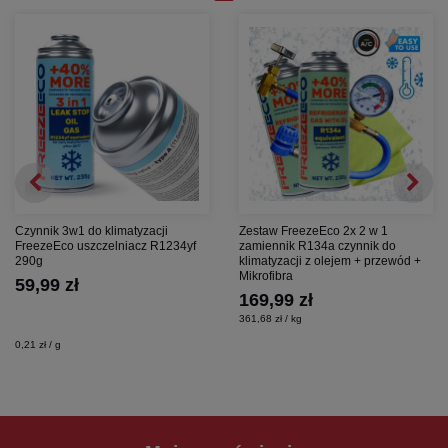
Czynnik 3w1 do klimatyzacji
Zestaw FreezeEco 2x 2 w 1
FreezeEco uszczelniacz R1234yf
zamiennik R134a czynnik do
290g
klimatyzacji z olejem + przewód +
Mikrofibra
59,99 zł
169,99 zł
361,68 zł / kg
0,21 zł / g