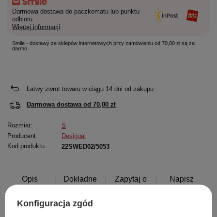
Darmowa dostawa do paczkomatu lub punktu
odbioru
Więcej informacji
Smile - dostawy ze sklepów internetowych przy zamówieniu od 70,00 zł są za
darmo
Łatwy zwrot towaru w ciągu
14
dni od zakupu
Darmowa dostawa od
70,00 zł
Rozmiar:
S
Producent
Desigual
Kod produktu
22SWED02/5053
Opis
Dokładne
Zapytaj o
Napisz
produktu
dane
produkt
swoją opinię
Konfiguracja zgód