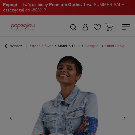
Pepegi
– Twój ulubiony
Premium Outlet.
Trwa SUMMER SALE –
oszczędzaj do -80%! ?
Wstecz
Strona główna
Marki
D - H
Desigual
Kurtki Desigual