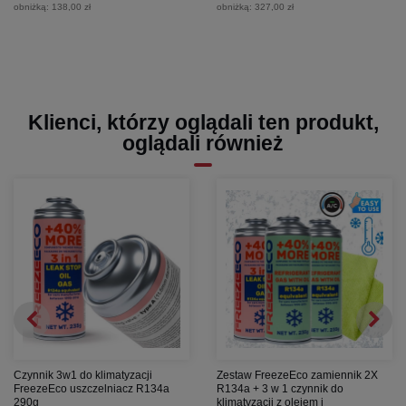
obniżką:
138,00 zł
obniżką:
327,00 zł
Klienci, którzy oglądali ten produkt,
oglądali również
Czynnik 3w1 do klimatyzacji
Zestaw FreezeEco zamiennik 2X
FreezeEco uszczelniacz R134a
R134a + 3 w 1 czynnik do
290g
klimatyzacji z olejem i