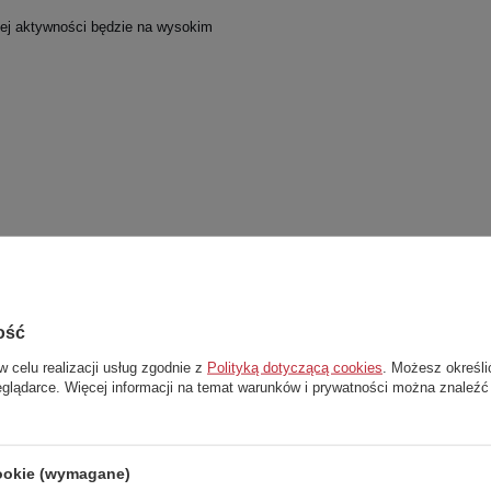
ej aktywności będzie na wysokim
Stwórz zestaw i dodaj do zamówienia
ość
w celu realizacji usług zgodnie z
Polityką dotyczącą cookies
. Możesz określi
eglądarce. Więcej informacji na temat warunków i prywatności można znaleźć
-
63%
cookie (wymagane)