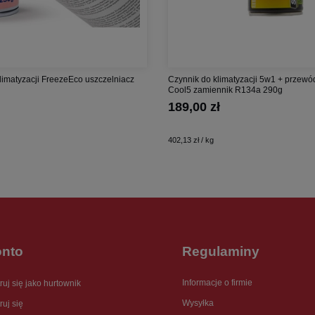
limatyzacji FreezeEco uszczelniacz
Czynnik do klimatyzacji 5w1 + przewó
Cool5 zamiennik R134a 290g
189,00 zł
402,13 zł / kg
onto
Regulaminy
Informacje o firmie
ruj się jako hurtownik
Wysyłka
ruj się