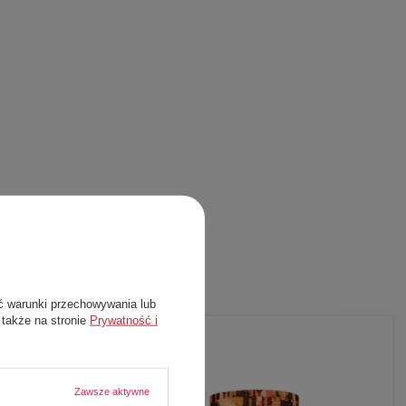
ć warunki przechowywania lub
 także na stronie
Prywatność i
-
65%
Zawsze aktywne