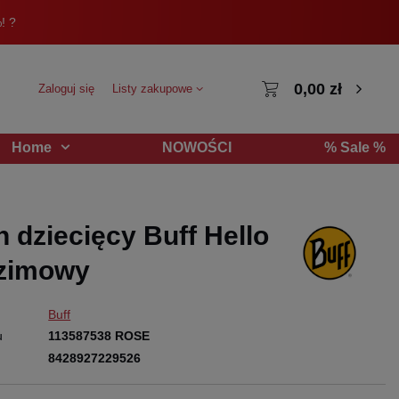
! ?
0,00 zł
Zaloguj się
Listy zakupowe
NOWOŚCI
% Sale %
Home
 dziecięcy Buff Hello
 zimowy
Buff
u
113587538 ROSE
8428927229526