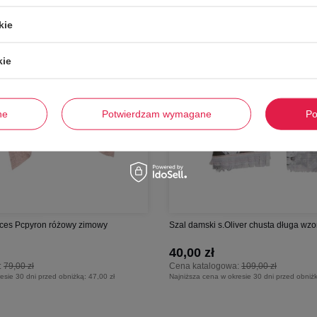
kie
kie
ne
Potwierdzam wymagane
Po
eces Pcpyron różowy zimowy
Szal damski s.Oliver chusta długa wzo
40,00 zł
:
79,00 zł
Cena katalogowa:
109,00 zł
esie 30 dni przed obniżką:
47,00 zł
Najniższa cena w okresie 30 dni przed obniż