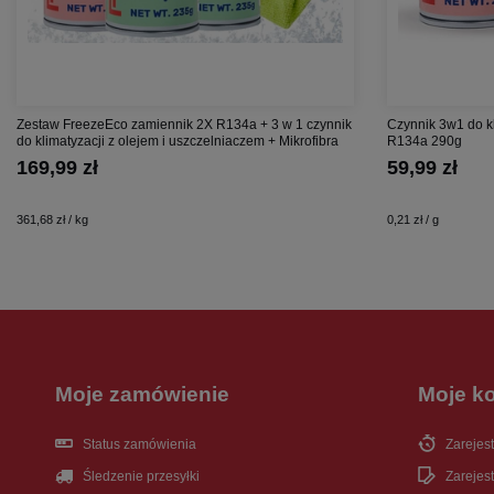
Zestaw FreezeEco zamiennik 2X R134a + 3 w 1 czynnik
Czynnik 3w1 do k
do klimatyzacji z olejem i uszczelniaczem + Mikrofibra
R134a 290g
169,99 zł
59,99 zł
361,68 zł / kg
0,21 zł / g
Moje zamówienie
Moje k
Status zamówienia
Zarejest
Śledzenie przesyłki
Zarejest