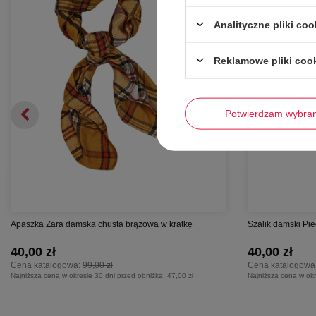
Analityczne pliki coo
Reklamowe pliki coo
Potwierdzam wybra
Apaszka Zara damska chusta brązowa w kratkę
Szalik damski Pi
40,00 zł
40,00 zł
Cena katalogowa:
99,00 zł
Cena katalogowa
Najniższa cena w okresie 30 dni przed obniżką:
47,00 zł
Najniższa cena w okr