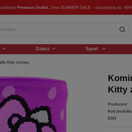
 ulubiony
Premium Outlet.
Trwa SUMMER SALE – oszczędzaj do -80%
Dzieci
Sport
ello Kitty zimowy
Komin
Kitty
Producent
Kod produkt
EAN