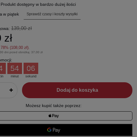
.
Produkt dostępny w bardzo dużej ilości
a
w piątek
Sprawdź czasy i koszty wysyłki
139,00 zł
gowa:
 zł
z
78
% (
108,00 zł
).
 30 dni przed obniżką:
37,00 zł
mocji:
4
54
05
zin
minut
sekund
Dodaj do koszyka
Możesz kupić także poprzez: