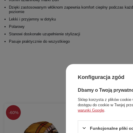
Dzięki zastosowanym włóknom zapewnia komfort cieplny podczas każd
poziomie
Lekki i przyjemny w dotyku
Polarowy
Stanowi doskonałe uzupełnienie stylizacji
Pasuje praktycznie do wszystkiego
Konfiguracja zgód
Dbamy o Twoją prywatn
Sklep korzysta z plików cookie 
dostępu do cookie w Twojej prz
warunki Google
.
-
60%
-
49%
Funkcjonalne pliki 