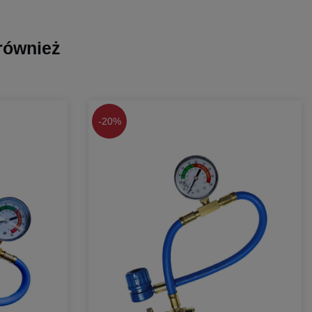
 również
-
20%