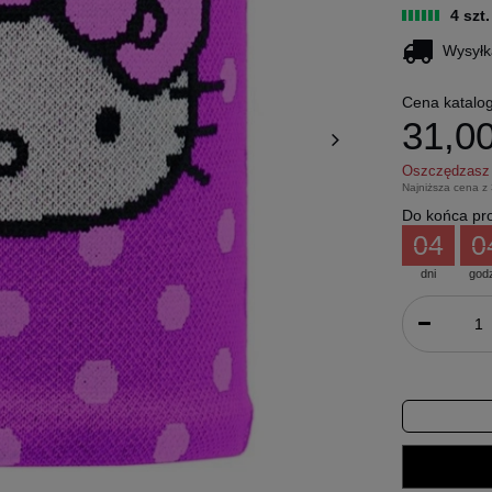
4 szt
Wysyłk
Cena katalo
31,00
Oszczędzas
Najniższa cena z
Do końca pro
04
0
dni
god