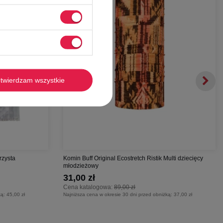
twierdzam wszystkie
rzysta
Komin Buff Original Ecostretch Ristik Multi dziecięcy
młodzieżowy
31,00 zł
Cena katalogowa:
89,00 zł
ką:
45,00 zł
Najniższa cena w okresie 30 dni przed obniżką:
37,00 zł