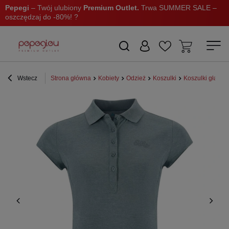
Pepegi
– Twój ulubiony
Premium Outlet.
Trwa SUMMER SALE –
oszczędzaj do -80%! ?
Wstecz
Strona główna
Kobiety
Odzież
Koszulki
Koszulki gładkie