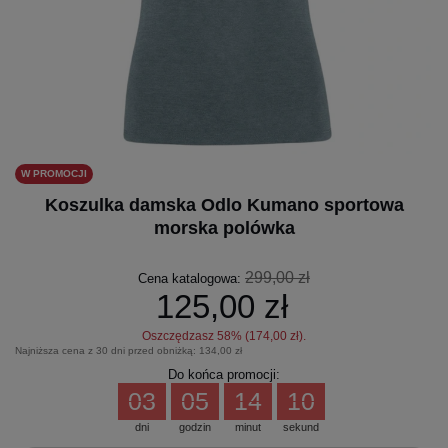
W PROMOCJI
Koszulka damska Odlo Kumano sportowa
morska polówka
299,00 zł
Cena katalogowa:
125,00 zł
Oszczędzasz
58
% (
174,00 zł
).
Najniższa cena z 30 dni przed obniżką:
134,00 zł
Do końca promocji:
03
05
14
10
dni
godzin
minut
sekund