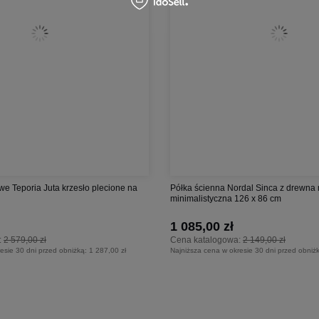
e Teporia Juta krzesło plecione na
Półka ścienna Nordal Sinca z drewn
minimalistyczna 126 x 86 cm
1 085,00 zł
:
2 579,00 zł
Cena katalogowa:
2 149,00 zł
esie 30 dni przed obniżką:
1 287,00 zł
Najniższa cena w okresie 30 dni przed obniż