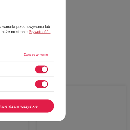
ć warunki przechowywania lub
 także na stronie
Prywatność i
Zawsze aktywne
-
49%
twierdzam wszystkie