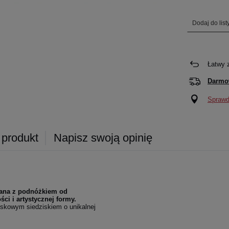
Dodaj do lis
Łatwy 
Darmo
Sprawdź
 produkt
Napisz swoją opinię
iana z podnóżkiem od
i i artystycznej formy.
wiskowym siedziskiem o unikalnej