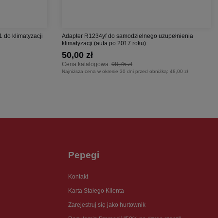
1 do klimatyzacji
Adapter R1234yf do samodzielnego uzupełnienia
klimatyzacji (auta po 2017 roku)
50,00 zł
Cena katalogowa:
98,75 zł
Najniższa cena w okresie 30 dni przed obniżką:
48,00 zł
Pepegi
Kontakt
Karta Stałego Klienta
Zarejestruj się jako hurtownik