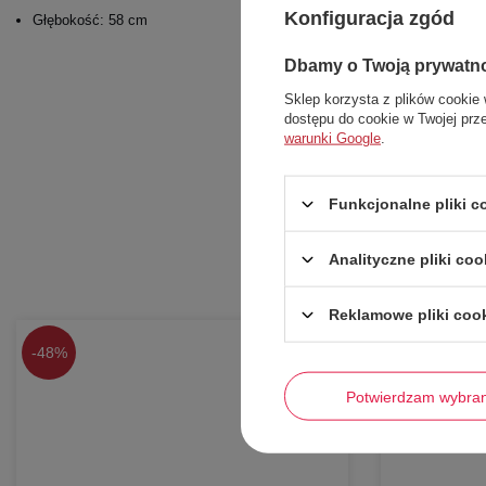
Konfiguracja zgód
Głębokość: 58 cm
Dbamy o Twoją prywatn
Sklep korzysta z plików cookie 
dostępu do cookie w Twojej prz
warunki Google
.
Funkcjonalne pliki 
Analityczne pliki coo
Reklamowe pliki coo
-
48%
-
58%
Potwierdzam wybra