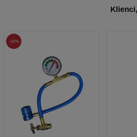
Klienci
-
20%