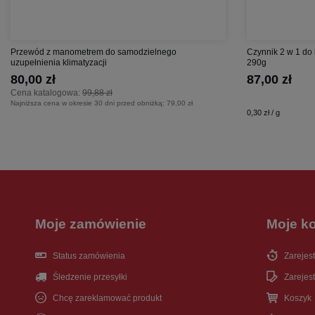
Przewód z manometrem do samodzielnego
Czynnik 2 w 1 do
uzupełnienia klimatyzacji
290g
80,00 zł
87,00 zł
Cena katalogowa:
99,88 zł
Najniższa cena w okresie 30 dni przed obniżką:
79,00 zł
0,30 zł / g
Moje zamówienie
Moje k
Status zamówienia
Zarejest
Śledzenie przesyłki
Zarejest
Chcę zareklamować produkt
Koszyk