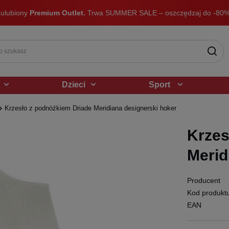
 ulubiony
Premium Outlet.
Trwa SUMMER SALE – oszczędzaj do -80%
Dzieci
Sport
Krzesło z podnóźkiem Driade Meridiana designerski hoker
Krzes
Merid
Producent
Kod produkt
EAN