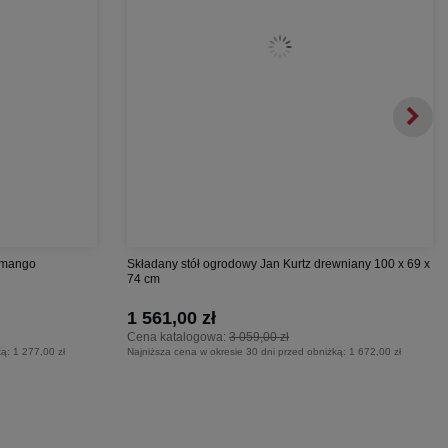
a mango
Składany stół ogrodowy Jan Kurtz drewniany 100 x 69 x
74 cm
1 561,00 zł
Cena katalogowa:
3 059,00 zł
ką:
1 277,00 zł
Najniższa cena w okresie 30 dni przed obniżką:
1 672,00 zł