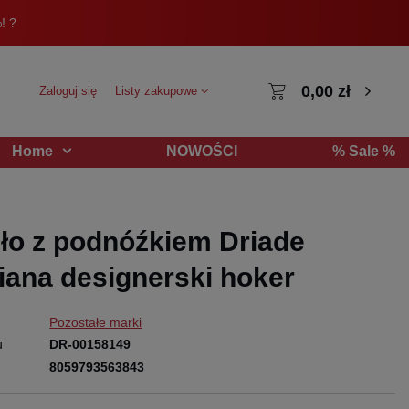
! ?
0,00 zł
Zaloguj się
Listy zakupowe
NOWOŚCI
% Sale %
Home
ło z podnóźkiem Driade
iana designerski hoker
Pozostałe marki
u
DR-00158149
8059793563843