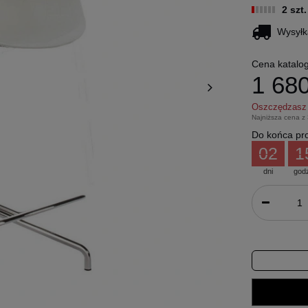
2 szt
Wysyłk
Cena katalo
1 680
Oszczędzas
Najniższa cena z
Do końca pro
02
1
dni
god