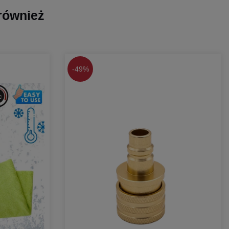
 również
-
49%