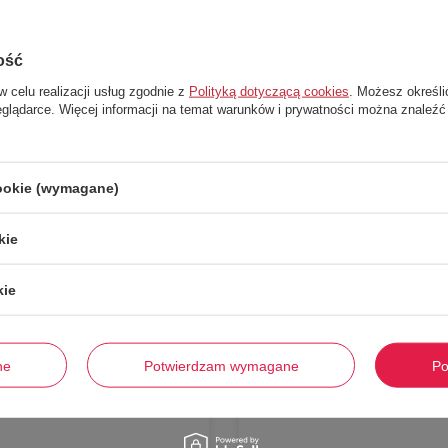
ość
w celu realizacji usług zgodnie z
Polityką dotyczącą cookies
. Możesz określi
eglądarce. Więcej informacji na temat warunków i prywatności można znaleźć
cookie (wymagane)
Stwórz zestaw i dodaj do zamówienia
kie
kie
-
50%
ne
Potwierdzam wymagane
Po