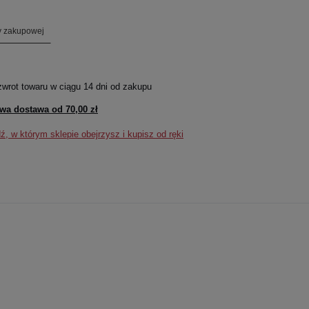
ty zakupowej
zwrot towaru w ciągu
14
dni od zakupu
wa dostawa od
70,00 zł
, w którym sklepie obejrzysz i kupisz od ręki