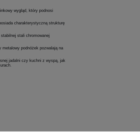
uzinkowy wygląd, który podnosi
osiada charakterystyczną strukturę
.
stabilnej stali chromowanej
ny metalowy podnóżek pozwalają na
nej jadalni czy kuchni z wyspą, jak
iurach.