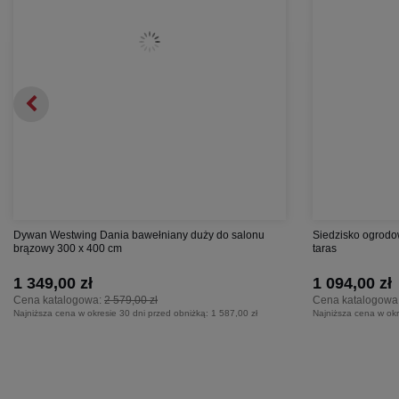
Dywan Westwing Dania bawełniany duży do salonu
Siedzisko ogrodow
brązowy 300 x 400 cm
taras
1 349,00 zł
1 094,00 zł
Cena katalogowa:
2 579,00 zł
Cena katalogowa
Najniższa cena w okresie 30 dni przed obniżką:
1 587,00 zł
Najniższa cena w okr