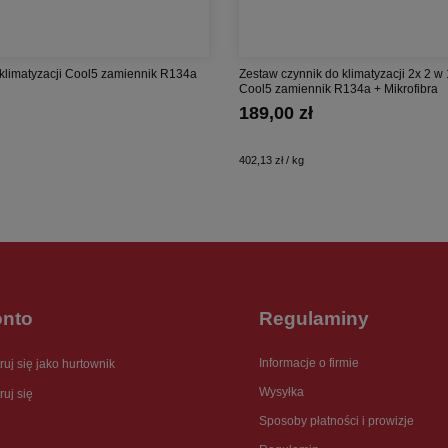
 klimatyzacji Cool5 zamiennik R134a
Zestaw czynnik do klimatyzacji 2x 2 w 
Cool5 zamiennik R134a + Mikrofibra
189,00 zł
402,13 zł / kg
onto
Regulaminy
Informacje o firmie
ruj się jako hurtownik
Wysyłka
ruj się
Sposoby płatności i prowizje