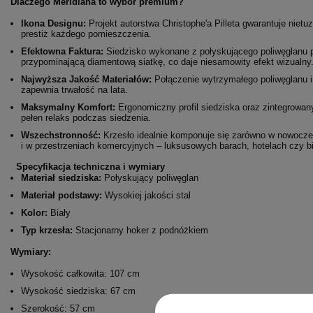
Dlaczego Meridiana to wybór premium?
Ikona Designu:
Projekt autorstwa Christophe'a Pilleta gwarantuje niet
prestiż każdego pomieszczenia.
Efektowna Faktura:
Siedzisko wykonane z połyskującego poliwęglanu p
przypominającą diamentową siatkę, co daje niesamowity efekt wizualny
Najwyższa Jakość Materiałów:
Połączenie wytrzymałego poliwęglanu i 
zapewnia trwałość na lata.
Maksymalny Komfort:
Ergonomiczny profil siedziska oraz zintegrowa
pełen relaks podczas siedzenia.
Wszechstronność:
Krzesło idealnie komponuje się zarówno w nowoczes
i w przestrzeniach komercyjnych – luksusowych barach, hotelach czy b
Specyfikacja techniczna i wymiary
Materiał siedziska:
Połyskujący poliwęglan
Materiał podstawy:
Wysokiej jakości stal
Kolor:
Biały
Typ krzesła:
Stacjonarny hoker z podnóżkiem
Wymiary:
Wysokość całkowita: 107 cm
Wysokość siedziska: 67 cm
Szerokość: 57 cm