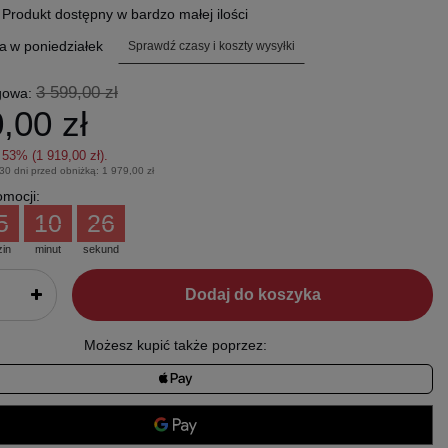
.
Produkt dostępny w bardzo małej ilości
a
w poniedziałek
Sprawdź czasy i koszty wysyłki
3 599,00 zł
gowa:
,00 zł
z
53
% (
1 919,00 zł
).
 30 dni przed obniżką:
1 979,00 zł
mocji:
5
10
25
zin
minut
sekund
Dodaj do koszyka
Możesz kupić także poprzez: