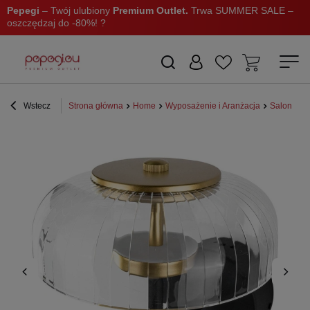
Pepegi
– Twój ulubiony
Premium Outlet.
Trwa SUMMER SALE –
oszczędzaj do -80%! ?
Wstecz
Strona główna
Home
Wyposażenie i Aranżacja
Salon i sy