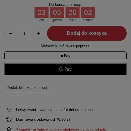
Do końca promocji:
03
05
26
02
dni
godzin
minut
sekund
Dodaj do koszyka
Możesz kupić także poprzez:
Dodaj do listy zakupowej
Łatwy zwrot towaru w ciągu
14
dni od zakupu
Darmowa dostawa od
70,00 zł
Sprawdź, w którym sklepie obejrzysz i kupisz od ręki