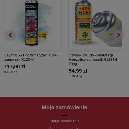
Napięcie robocze / sieciowe230V / 230V
Stopień ochrony - IP 20
Klasa ochrony - II
Klasa efektywności energetycznej - A
Wymiary: szer. 20 x gł. 25 cm
Czynnik 5w1 do klimatyzacji Cool5
Czynnik 2w1 do klimatyzacji
zamiennik R1234yf
FreezeEco zamiennik R1234yf
290g
117,00 zł
54,99 zł
0,40 zł / g
0,19 zł / g
Moje zamówienie
Status zamówienia