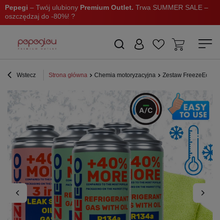
Pepegi
– Twój ulubiony
Premium Outlet.
Trwa SUMMER SALE –
oszczędzaj do -80%! ?
Wstecz
Strona główna
Chemia motoryzacyjna
Zestaw FreezeEco zam