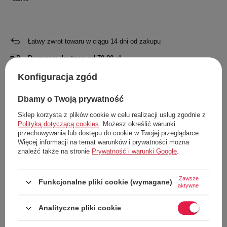
Łatwy zwrot towaru w ciągu
14
dni od zakupu
Darmowa dostawa od
70,00 zł
Konfiguracja zgód
Producent
FreezeEco
Kod produktu
FREEZECO 4X R134A + 3W1+FIBRA
Dbamy o Twoją prywatność
EAN
7900000049401
Sklep korzysta z plików cookie w celu realizacji usług zgodnie z
Polityką dotyczącą cookies
. Możesz określić warunki
przechowywania lub dostępu do cookie w Twojej przeglądarce.
Opis
Dokładne
Zapytaj o
Napisz
Więcej informacji na temat warunków i prywatności można
produktu
dane
produkt
swoją opinię
znaleźć także na stronie
Prywatność i warunki Google
.
Zawsze
Funkcjonalne pliki cookie (wymagane)
aktywne
Analityczne pliki cookie