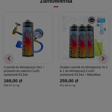
zamówienia
co odpowiada aż
700g
oryginalnego czynnika!
❄️
NIE ZAWIERA
szkodliwych gazów
fluorowych
ani
freonowych
!
FreezeEco®
Przywraca i przedłuża życie układu klimatyzacji
zapewniając wszystkie niezbędne składniki dla prawidłowej pracy
układu chłodzenia.
Pasuje do węży z manometrem zakupionych od
firm:
✅ FixClima
Czynnik do klimatyzacji 2w1 +
Zestaw czynnik do klimatyzacji 3x 2
przewód do nabicia Cool5
w 1 do klimatyzacji Cool5
✅ Gazozoo
zamiennik R134a
zamiennik R134a + Mikrofibra
169,00 zł
259,00 zł
✅ A/C Fix
359,57 zł / kg
551,06 zł / kg
✅ ClimaSet
✅ FreezEco
✅ Wszystkich o średnicy wewnętrznej gwintu -
11,5mm