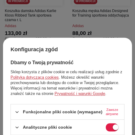
W PROMOCJI
W PROMOCJI
Koszulka damska Adidas Karlie
Koszulka męska Adidas Designed
Kloss Ribbed Tank sportowa
for Training sportowa oddychająca
czarna r. L
Adidas
Adidas
133,00 zł
88,00 zł
Cena katalogowa:
259,00 zł
Cena katalogowa:
189,00 zł
Najniższa cena z 30 dni przed obniżką:
Najniższa cena z 30 dni przed obniżką:
157,00 zł
82,00 zł
Konfiguracja zgód
Dodaj do koszyka
Dodaj do koszyka
Dbamy o Twoją prywatność
L
S
Sklep korzysta z plików cookie w celu realizacji usług zgodnie z
Polityką dotyczącą cookies
. Możesz określić warunki
przechowywania lub dostępu do cookie w Twojej przeglądarce.
Więcej informacji na temat warunków i prywatności można
znaleźć także na stronie
Prywatność i warunki Google
.
54%
47%
Zawsze
Funkcjonalne pliki cookie (wymagane)
aktywne
Analityczne pliki cookie