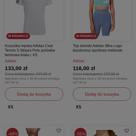
W PROMOCJI
W PROMOCJI
Koszulka męska Adidas Club
Top damski Adidas 3Bra Logo
Tennis 3‑Stripes Polo polówka
biustonosz sportowy niebieski
tenisowa biała r. XS
Adidas
Adidas
133,00 zł
116,00 zł
Cena katalogowa:
249,00 zł
Cena katalogowa:
229,00 zł
Najniższa cena z 30 dni przed obniżką:
Najniższa cena z 30 dni przed obniżką:
157,00 zł
137,00 zł
Dodaj do koszyka
Dodaj do koszyka
XS
XS
48%
55%