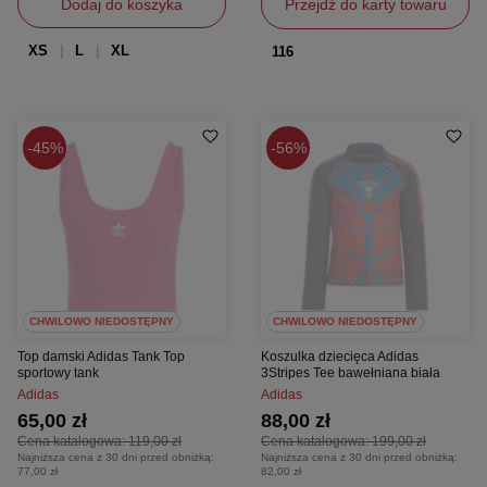
Dodaj do koszyka
Przejdź do karty towaru
XS
L
XL
116
45%
56%
CHWILOWO NIEDOSTĘPNY
CHWILOWO NIEDOSTĘPNY
Top damski Adidas Tank Top
Koszulka dziecięca Adidas
sportowy tank
3Stripes Tee bawełniana biała
Adidas
Adidas
65,00 zł
88,00 zł
Cena katalogowa:
119,00 zł
Cena katalogowa:
199,00 zł
Najniższa cena z 30 dni przed obniżką:
Najniższa cena z 30 dni przed obniżką:
77,00 zł
82,00 zł