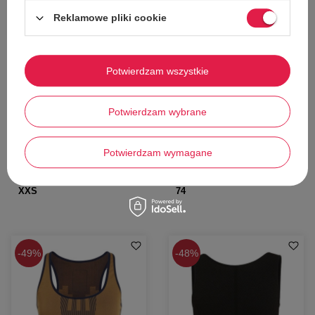
Reklamowe pliki cookie
W PROMOCJI
W PROMOCJI
Top do pływania damski Adidas
Komplet dziewczęcy Adidas x
Stella McCartney True Pace
Kevin Lyons koszulka + spodenki
Potwierdzam wszystkie
sportowy bikini góra
bawełniany r. 74
Adidas
Adidas
178,00 zł
74,00 zł
Potwierdzam wybrane
Cena katalogowa:
389,00 zł
Cena katalogowa:
139,00 zł
Najniższa cena z 30 dni przed obniżką:
Najniższa cena z 30 dni przed obniżką:
166,00 zł
87,00 zł
Potwierdzam wymagane
Dodaj do koszyka
Dodaj do koszyka
XXS
74
49%
48%