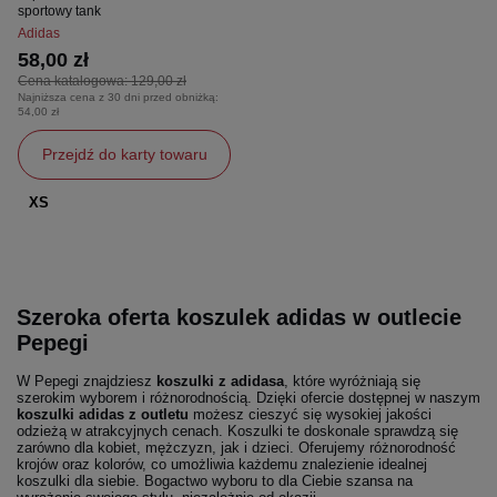
sportowy tank
Adidas
58,00 zł
Cena katalogowa:
129,00 zł
Najniższa cena z 30 dni przed obniżką:
54,00 zł
Przejdź do karty towaru
XS
Szeroka oferta koszulek adidas w outlecie
Pepegi
W Pepegi znajdziesz
koszulki z adidasa
, które wyróżniają się
szerokim wyborem i różnorodnością. Dzięki ofercie dostępnej w naszym
koszulki adidas z outletu
możesz cieszyć się wysokiej jakości
odzieżą w atrakcyjnych cenach. Koszulki te doskonale sprawdzą się
zarówno dla kobiet, mężczyzn, jak i dzieci. Oferujemy różnorodność
krojów oraz kolorów, co umożliwia każdemu znalezienie idealnej
koszulki dla siebie. Bogactwo wyboru to dla Ciebie szansa na