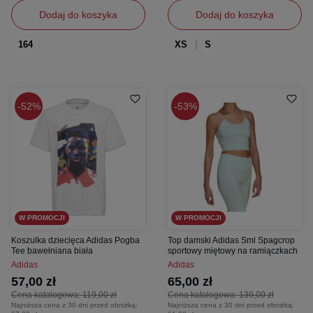
Dodaj do koszyka
Dodaj do koszyka
164
XS
S
52%
53%
W PROMOCJI
W PROMOCJI
Koszulka dziecięca Adidas Pogba
Top damski Adidas Sml Spagcrop
Tee bawełniana biała
sportowy miętowy na ramiączkach
Adidas
Adidas
57,00 zł
65,00 zł
Cena katalogowa:
119,00 zł
Cena katalogowa:
139,00 zł
Najniższa cena z 30 dni przed obniżką:
Najniższa cena z 30 dni przed obniżką: