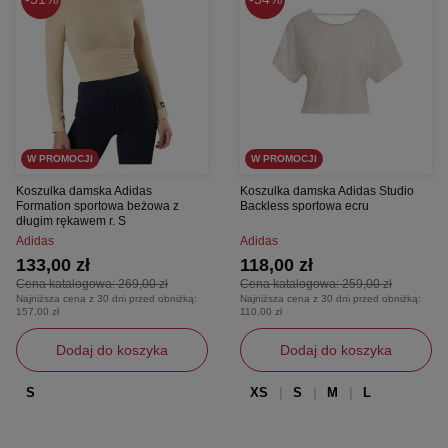
W PROMOCJI
W PROMOCJI
Koszulka damska Adidas
Koszulka damska Adidas Studio
Formation sportowa beżowa z
Backless sportowa ecru
długim rękawem r. S
Adidas
Adidas
133,00 zł
118,00 zł
Cena katalogowa:
269,00 zł
Cena katalogowa:
259,00 zł
Najniższa cena z 30 dni przed obniżką:
Najniższa cena z 30 dni przed obniżką:
157,00 zł
110,00 zł
Dodaj do koszyka
Dodaj do koszyka
S
XS
S
M
L