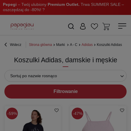
Pepegi
– Twój ulubiony
Premium Outlet.
Trwa SUMMER SALE –
oszczędzaj do -80%! ?
Wstecz
Strona główna
Marki
A - C
Adidas
Koszulki Adidas
Koszulki Adidas, damskie i męskie
Sortuj po nazwie rosnąco
Filtrowanie
59%
47%