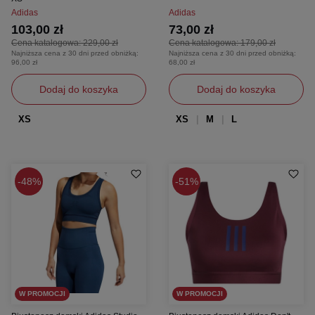
Adidas
Adidas
103,00 zł
73,00 zł
Cena katalogowa:
229,00 zł
Cena katalogowa:
179,00 zł
Najniższa cena z 30 dni przed obniżką:
Najniższa cena z 30 dni przed obniżką:
96,00 zł
68,00 zł
Dodaj do koszyka
Dodaj do koszyka
XS
XS
M
L
48%
51%
W PROMOCJI
W PROMOCJI