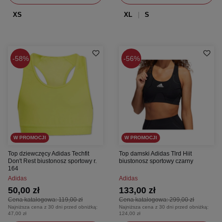
XS
XL
S
58%
56%
W PROMOCJI
W PROMOCJI
Top dziewczęcy Adidas Techfit
Top damski Adidas Tlrd Hiit
Don't Rest biustonosz sportowy r.
biustonosz sportowy czarny
164
Adidas
Adidas
50,00 zł
133,00 zł
Cena katalogowa:
119,00 zł
Cena katalogowa:
299,00 zł
Najniższa cena z 30 dni przed obniżką:
Najniższa cena z 30 dni przed obniżką:
47,00 zł
124,00 zł