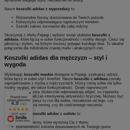
wyrażenie swojego stylu, niezależnie od okazji.
Nasze
koszulki adidas z wyprzedaży
to:
Różnorodne fasony dostosowane do Twoich potrzeb
Kolorystyka odpowiadająca najnowszym trendom
Szeroki zakres rozmiarów dla całej rodziny
Skorzystaj z oferty Pepegi i wybierz swoje ulubione
koszulki z
adidasa
, które łączą w sobie funkcjonalność i modny design. Ciesz się
jakością i stylem, na którym możesz polegać każdego dnia. To idealne
połączenie dla miłośników znanej marki i atrakcyjnych cen.
Koszulki adidas dla mężczyzn – styl i
wygoda
Wybierając
koszulki męskie
dostępne w Pepegi, zyskujesz odzież,
która łączy w sobie styl i komfort. Nasze
koszulki z adidasa
zostały
zaprojektowane z myślą o mężczyznach, którzy cenią sobie nie tylko
modny wygląd, ale także funkcjonalność. Dzięki najnowszym
technologiom tkaniny skutecznie odprowadzają wilgoć, co zapewnia
komfort nawet podczas intensywnej aktywności fizycznej. Możesz być
Prawdziwe
pewien, że znajdziesz tu coś dla siebie, niezależnie od tego, czy
opinie klientów
4.9
/ 5.0
szukasz ubrania na trening, czy do codziennego noszenia.
Nasza oferta w
koszulki adidas z outletu
to:
5629 opinii
Unikalne wzory, które wyróżnią Cię z tłumu
Różnorodność kolorów dopasowanych do Twojego gustu