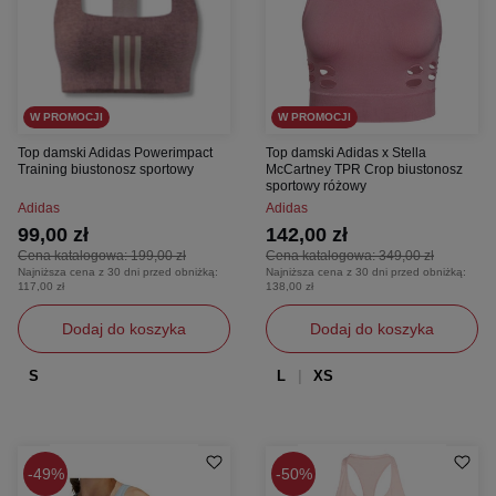
W PROMOCJI
W PROMOCJI
Top damski Adidas Powerimpact
Top damski Adidas x Stella
Training biustonosz sportowy
McCartney TPR Crop biustonosz
sportowy różowy
Adidas
Adidas
99,00 zł
142,00 zł
Cena katalogowa:
199,00 zł
Cena katalogowa:
349,00 zł
Najniższa cena z 30 dni przed obniżką:
Najniższa cena z 30 dni przed obniżką:
117,00 zł
138,00 zł
Dodaj do koszyka
Dodaj do koszyka
S
L
XS
49%
50%