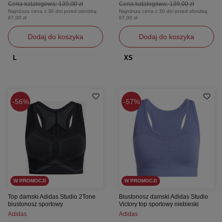
Cena katalogowa:
139,00 zł
Cena katalogowa:
139,00 zł
Najniższa cena z 30 dni przed obniżką:
Najniższa cena z 30 dni przed obniżką:
87,00 zł
87,00 zł
Dodaj do koszyka
Dodaj do koszyka
L
XS
56%
57%
W PROMOCJI
W PROMOCJI
Top damski Adidas Studio 2Tone
Biustonosz damski Adidas Studio
biustonosz sportowy
Victory top sportowy niebieski
Adidas
Adidas