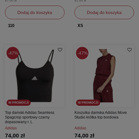
67,00 zł
61,00 zł
Dodaj do koszyka
Dodaj do koszyka
110
XS
47%
47%
W PROMOCJI
W PROMOCJI
Top damski Adidas Seamless
Koszulka damska Adidas Move
Spagcrop sportowy czarny
Studio krótka top bordowa
dopasowany r. L
Adidas
Adidas
74,00 zł
74,00 zł