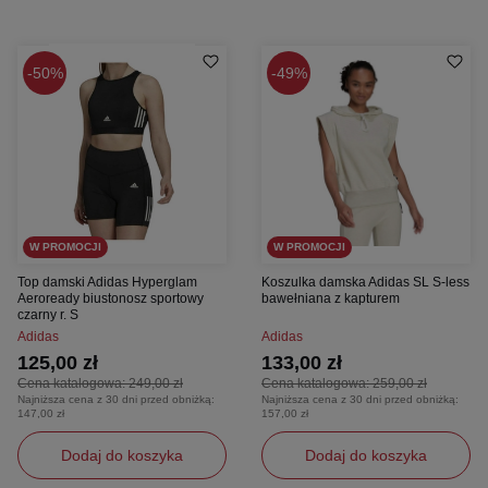
50%
49%
W PROMOCJI
W PROMOCJI
Top damski Adidas Hyperglam
Koszulka damska Adidas SL S-less
Aeroready biustonosz sportowy
bawełniana z kapturem
czarny r. S
Adidas
Adidas
125,00 zł
133,00 zł
Cena katalogowa:
249,00 zł
Cena katalogowa:
259,00 zł
Najniższa cena z 30 dni przed obniżką:
Najniższa cena z 30 dni przed obniżką:
147,00 zł
157,00 zł
Dodaj do koszyka
Dodaj do koszyka