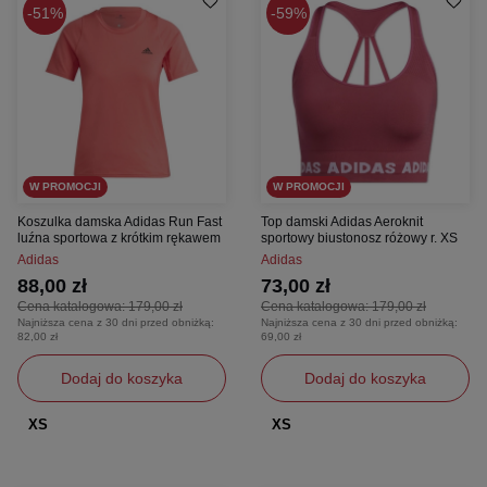
51%
59%
W PROMOCJI
W PROMOCJI
Koszulka damska Adidas Run Fast
Top damski Adidas Aeroknit
luźna sportowa z krótkim rękawem
sportowy biustonosz różowy r. XS
Adidas
Adidas
88,00 zł
73,00 zł
Cena katalogowa:
179,00 zł
Cena katalogowa:
179,00 zł
Najniższa cena z 30 dni przed obniżką:
Najniższa cena z 30 dni przed obniżką:
82,00 zł
69,00 zł
Dodaj do koszyka
Dodaj do koszyka
XS
XS