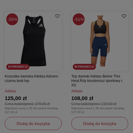
55%
51%
W PROMOCJI
W PROMOCJI
Koszulka damska Adidas Adizero
Top damski Adidas Belive This
czarna tank top
Heat.Rdy biustonosz sportowy r.
XS
Adidas
Adidas
125,00 zł
108,00 zł
Cena katalogowa:
279,00 zł
Cena katalogowa:
219,00 zł
Najniższa cena z 30 dni przed obniżką:
Najniższa cena z 30 dni przed obniżką:
117,00 zł
127,00 zł
Dodaj do koszyka
Dodaj do koszyka