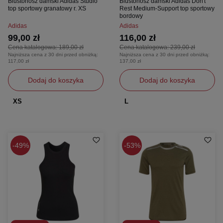
Biustonosz damski Adidas Studio
Biustonosz damski Adidas Don't
top sportowy granatowy r. XS
Rest Medium-Support top sportowy
bordowy
Adidas
Adidas
99,00 zł
116,00 zł
Cena katalogowa:
189,00 zł
Cena katalogowa:
239,00 zł
Najniższa cena z 30 dni przed obniżką:
Najniższa cena z 30 dni przed obniżką:
117,00 zł
137,00 zł
Dodaj do koszyka
Dodaj do koszyka
XS
L
49%
53%