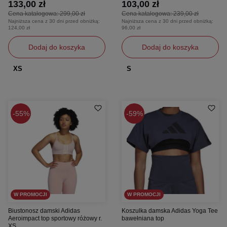
133,00 zł
103,00 zł
Cena katalogowa:
299,00 zł
Cena katalogowa:
239,00 zł
Najniższa cena z 30 dni przed obniżką:
Najniższa cena z 30 dni przed obniżką:
124,00 zł
96,00 zł
Dodaj do koszyka
Dodaj do koszyka
XS
S
55%
59%
W PROMOCJI
W PROMOCJI
Biustonosz damski Adidas
Koszulka damska Adidas Yoga Tee
Aeroimpact top sportowy różowy r.
bawełniana top
XS