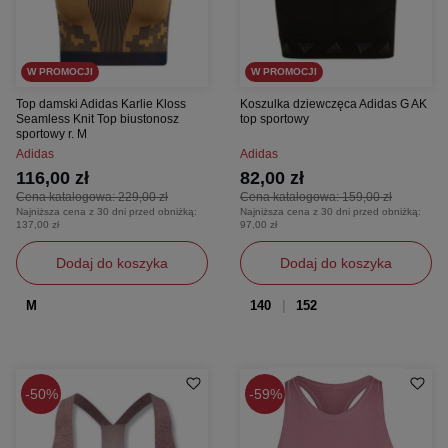
W PROMOCJI
W PROMOCJI
Top damski Adidas Karlie Kloss
Koszulka dziewczęca Adidas G AK
Seamless Knit Top biustonosz
top sportowy
sportowy r. M
Adidas
Adidas
116,00 zł
82,00 zł
Cena katalogowa:
229,00 zł
Cena katalogowa:
159,00 zł
Najniższa cena z 30 dni przed obniżką:
Najniższa cena z 30 dni przed obniżką:
137,00 zł
97,00 zł
Dodaj do koszyka
Dodaj do koszyka
M
140
152
50%
59%