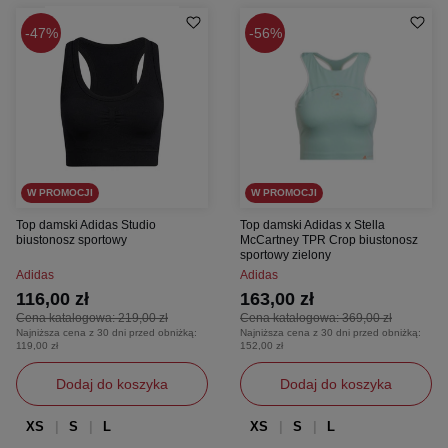
47%
56%
W PROMOCJI
W PROMOCJI
Top damski Adidas Studio
Top damski Adidas x Stella
biustonosz sportowy
McCartney TPR Crop biustonosz
sportowy zielony
Adidas
Adidas
116,00 zł
163,00 zł
Cena katalogowa:
219,00 zł
Cena katalogowa:
369,00 zł
Najniższa cena z 30 dni przed obniżką:
Najniższa cena z 30 dni przed obniżką:
119,00 zł
152,00 zł
Dodaj do koszyka
Dodaj do koszyka
XS
S
L
XS
S
L