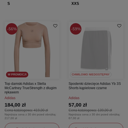
S
XXS
56%
59%
W PROMOCJI
CHWILOWO NIEDOSTĘPNY
Top damski Adidas x Stella
Spodenki dziecięce Adidas Yb 3S
McCartney TrueStrength z długim
Shorts kąpielowe czarne
rękawem
Adidas
Adidas
184,00 zł
57,00 zł
Cena katalogowa:
419,00 zł
Cena katalogowa:
139,00 zł
Najniższa cena z 30 dni przed obniżką:
Najniższa cena z 30 dni przed obniżką:
217,00 zł
67,00 zł