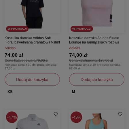
W PROMOCJI
W PROMOCJI
Koszulka damska Adidas Soft
Koszulka damska Adidas Studio
Floral bawełniana granatowa t-shirt
Lounge na ramiączkach różowa
Adidas
Adidas
74,00 zł
74,00 zł
Cena katalogowa:
179,00 zł
Cena katalogowa:
139,00 zł
Najniższa cena z 30 dni przed obniżką:
Najniższa cena z 30 dni przed obniżką:
87,00 zł
87,00 zł
Dodaj do koszyka
Dodaj do koszyka
XS
M
47%
49%