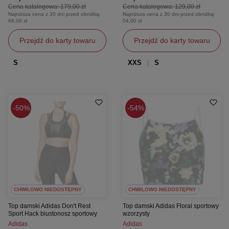
Cena katalogowa:
179,00 zł
Cena katalogowa:
129,00 zł
Najniższa cena z 30 dni przed obniżką:
Najniższa cena z 30 dni przed obniżką:
68,00 zł
54,00 zł
Przejdź do karty towaru
Przejdź do karty towaru
S
XXS
S
50%
54%
CHWILOWO NIEDOSTĘPNY
CHWILOWO NIEDOSTĘPNY
Top damski Adidas Don't Rest
Top damski Adidas Floral sportowy
Sport Hack biustonosz sportowy
wzorzysty
Adidas
Adidas