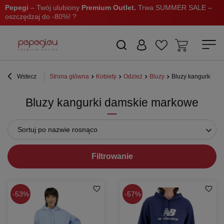
Pepegi
– Twój ulubiony
Premium Outlet.
Trwa SUMMER SALE –
oszczędzaj do -80%! ?
Wstecz
Strona główna
Kobiety
Odzież
Bluzy
Bluzy kangurki
Bluzy kangurki damskie markowe
Sortuj po nazwie rosnąco
Filtrowanie
53%
57%