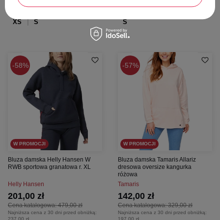
Dodaj do koszyka
Dodaj do koszyka
XS
S
S
58%
57%
W PROMOCJI
W PROMOCJI
Bluza damska Helly Hansen W
Bluza damska Tamaris Allariz
RWB sportowa granatowa r. XL
dresowa oversize kangurka
różowa
Helly Hansen
Tamaris
201,00 zł
142,00 zł
Cena katalogowa:
479,00 zł
Cena katalogowa:
329,00 zł
Najniższa cena z 30 dni przed obniżką:
Najniższa cena z 30 dni przed obniżką:
237,00 zł
197,00 zł