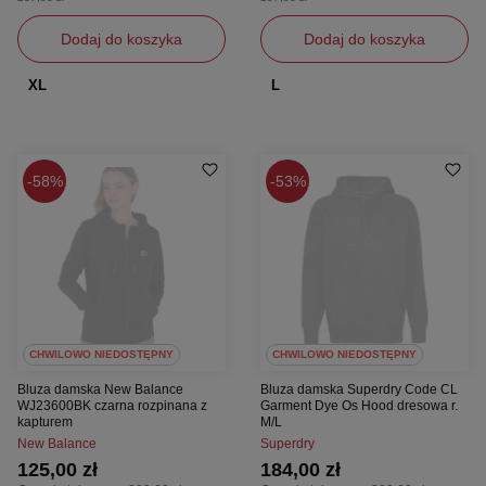
Dodaj do koszyka
Dodaj do koszyka
XL
L
58%
53%
CHWILOWO NIEDOSTĘPNY
CHWILOWO NIEDOSTĘPNY
Bluza damska New Balance
Bluza damska Superdry Code CL
WJ23600BK czarna rozpinana z
Garment Dye Os Hood dresowa r.
kapturem
M/L
New Balance
Superdry
125,00 zł
184,00 zł