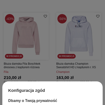
43%
56%
W PROMOCJI
W PROMOCJI
Bluza damska Fila Boschkek
Bluza damska Champion
dresowa z kapturem różowa
Sweatshirt HD z kapturem r. XS
Fila
Champion
210,00 zł
163,00 zł
Cena katalogowa:
369,00 zł
Cena katalogowa:
369,00 zł
Najniższa cena z 30 dni przed obniżką:
Najniższa cena z 30 dni przed obniżką:
247,00 zł
151,00 zł
Konfiguracja zgód
Dodaj do koszyka
Dodaj do koszyka
Dbamy o Twoją prywatność