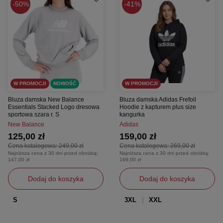
50%
41%
W PROMOCJI
NOWOŚĆ
W PROMOCJI
Bluza damska New Balance
Bluza damska Adidas Frefoil
Essentials Stacked Logo dresowa
Hoodie z kapturem plus size
sportowa szara r. S
kangurka
New Balance
Adidas
125,00 zł
159,00 zł
Cena katalogowa:
249,00 zł
Cena katalogowa:
269,00 zł
Najniższa cena z 30 dni przed obniżką:
Najniższa cena z 30 dni przed obniżką:
147,00 zł
169,00 zł
Dodaj do koszyka
Dodaj do koszyka
S
3XL
XXL