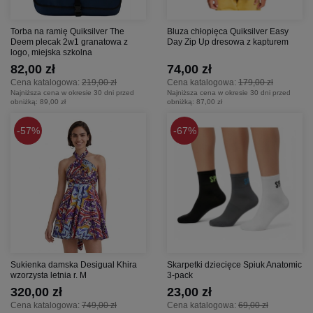
Torba na ramię Quiksilver The
Bluza chłopięca Quiksilver Easy
Deem plecak 2w1 granatowa z
Day Zip Up dresowa z kapturem
logo, miejska szkolna
82,00 zł
74,00 zł
Cena katalogowa:
219,00 zł
Cena katalogowa:
179,00 zł
Najniższa cena w okresie 30 dni przed
Najniższa cena w okresie 30 dni przed
obniżką:
89,00 zł
obniżką:
87,00 zł
57%
67%
Sukienka damska Desigual Khira
Skarpetki dziecięce Spiuk Anatomic
wzorzysta letnia r. M
3-pack
320,00 zł
23,00 zł
Cena katalogowa:
749,00 zł
Cena katalogowa:
69,00 zł