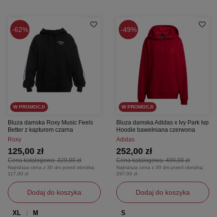
62%
49%
W PROMOCJI
W PROMOCJI
Bluza damska Roxy Music Feels
Bluza damska Adidas x Ivy Park Ivp
Better z kapturem czarna
Hoodie bawełniana czerwona
Roxy
Adidas
125,00 zł
252,00 zł
Cena katalogowa:
329,00 zł
Cena katalogowa:
499,00 zł
Najniższa cena z 30 dni przed obniżką:
Najniższa cena z 30 dni przed obniżką:
117,00 zł
297,00 zł
Dodaj do koszyka
Dodaj do koszyka
XL
M
S