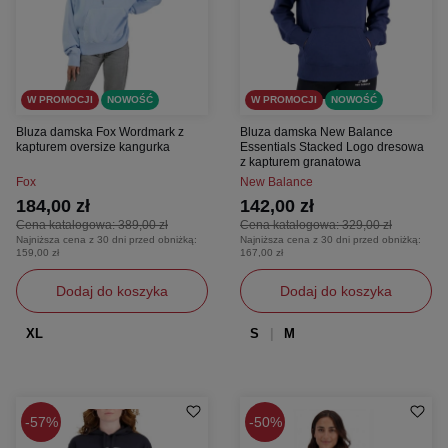
W PROMOCJI
NOWOŚĆ
W PROMOCJI
NOWOŚĆ
Bluza damska Fox Wordmark z
Bluza damska New Balance
kapturem oversize kangurka
Essentials Stacked Logo dresowa
z kapturem granatowa
Fox
New Balance
184,00 zł
142,00 zł
Cena katalogowa:
389,00 zł
Cena katalogowa:
329,00 zł
Najniższa cena z 30 dni przed obniżką:
Najniższa cena z 30 dni przed obniżką:
159,00 zł
167,00 zł
Dodaj do koszyka
Dodaj do koszyka
XL
S
M
57%
50%