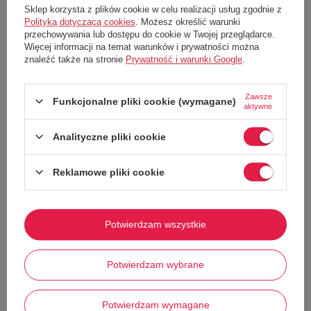
XS
S
M
XS
Sklep korzysta z plików cookie w celu realizacji usług zgodnie z
Polityką dotyczącą cookies
. Możesz określić warunki
przechowywania lub dostępu do cookie w Twojej przeglądarce.
Więcej informacji na temat warunków i prywatności można
znaleźć także na stronie
Prywatność i warunki Google
.
55%
49%
Zawsze
Funkcjonalne pliki cookie (wymagane)
aktywne
Analityczne pliki cookie
Reklamowe pliki cookie
W PROMOCJI
W PROMOCJI
Bluza damska Champion
Bluza damska Champion
Sweatshirt HD bawełniana z
Sweatshirt HD bawełniana z
kapturem
kapturem biała r. S
Potwierdzam wszystkie
Champion
Champion
148,00 zł
167,00 zł
Potwierdzam wybrane
Cena katalogowa:
329,00 zł
Cena katalogowa:
329,00 zł
Najniższa cena z 30 dni przed obniżką:
Najniższa cena z 30 dni przed obniżką:
138,00 zł
197,00 zł
Potwierdzam wymagane