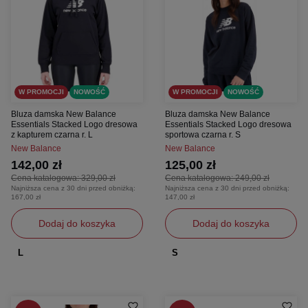
W PROMOCJI
NOWOŚĆ
W PROMOCJI
NOWOŚĆ
Bluza damska New Balance
Bluza damska New Balance
Essentials Stacked Logo dresowa
Essentials Stacked Logo dresowa
z kapturem czarna r. L
sportowa czarna r. S
New Balance
New Balance
142,00 zł
125,00 zł
Cena katalogowa:
329,00 zł
Cena katalogowa:
249,00 zł
Najniższa cena z 30 dni przed obniżką:
Najniższa cena z 30 dni przed obniżką:
167,00 zł
147,00 zł
Dodaj do koszyka
Dodaj do koszyka
L
S