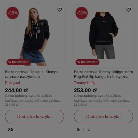
58%
56%
W PROMOCJI
W PROMOCJI
Bluza damska Desigual Stamps
Bluza damska Tommy Hilfiger Mdrn
czarna z naszywkami
Reg Gbl Stp kangurka klasyczna
Desigual
Tommy Hilfiger
244,00 zł
253,00 zł
Cena katalogowa:
579,00 zł
Cena katalogowa:
569,00 zł
Najniższa cena z 30 dni przed obniżką:
Najniższa cena z 30 dni przed obniżką:
287,00 zł
235,00 zł
Dodaj do koszyka
Dodaj do koszyka
XS
S
L