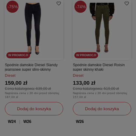
75%
74%
W PROMOCJI
W PROMOCJI
Spodnie damskie Diesel Slandy
Spodnie damskie Diesel Roisin
jeansowe super slim-skinny
super skinny khaki
Diesel
Diesel
159,00 zł
133,00 zł
Cena katalogowa:
639,00 zł
Cena katalogowa:
519,00 zł
Najniższa cena z 30 dni przed obniżką:
Najniższa cena z 30 dni przed obniżką:
187,00 zł
157,00 zł
Dodaj do koszyka
Dodaj do koszyka
W24
W26
W26