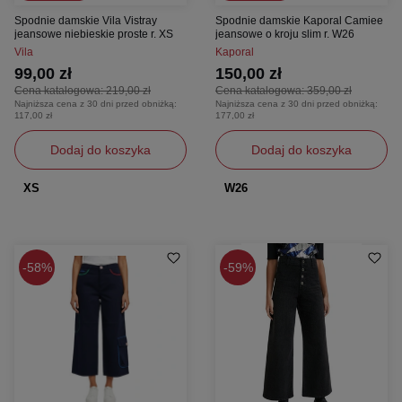
Spodnie damskie Vila Vistray
Spodnie damskie Kaporal Camiee
jeansowe niebieskie proste r. XS
jeansowe o kroju slim r. W26
Vila
Kaporal
99,00 zł
150,00 zł
Cena katalogowa:
219,00 zł
Cena katalogowa:
359,00 zł
Najniższa cena z 30 dni przed obniżką:
Najniższa cena z 30 dni przed obniżką:
117,00 zł
177,00 zł
Dodaj do koszyka
Dodaj do koszyka
XS
W26
58%
59%