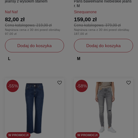
jeansy z wysokim stanem
Paris bawełniane niebieskie jeans
r. M
Naf Naf
Sinequanone
82,00 zł
159,00 zł
Cena katalogowa:
219,00 zł
Cena katalogowa:
379,00 zł
Najniższa cena z 30 dni przed obniżką:
Najniższa cena z 30 dni przed obniżką:
97,00 zł
187,00 zł
Dodaj do koszyka
Dodaj do koszyka
L
M
55%
58%
W PROMOCJI
W PROMOCJI