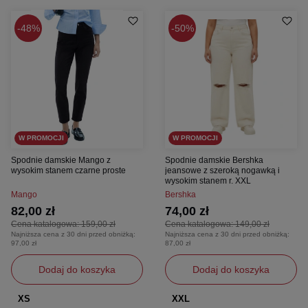
48%
50%
W PROMOCJI
W PROMOCJI
Spodnie damskie Mango z
Spodnie damskie Bershka
wysokim stanem czarne proste
jeansowe z szeroką nogawką i
wysokim stanem r. XXL
Mango
Bershka
82,00 zł
74,00 zł
Cena katalogowa:
159,00 zł
Cena katalogowa:
149,00 zł
Najniższa cena z 30 dni przed obniżką:
Najniższa cena z 30 dni przed obniżką:
97,00 zł
87,00 zł
Dodaj do koszyka
Dodaj do koszyka
XS
XXL