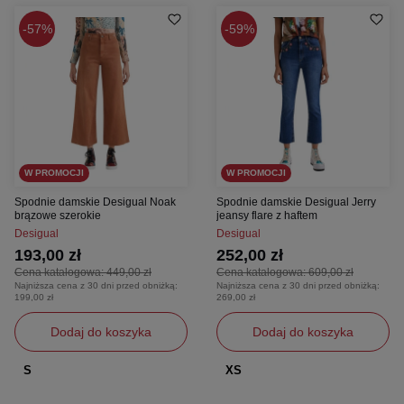
57%
59%
W PROMOCJI
W PROMOCJI
Spodnie damskie Desigual Noak
Spodnie damskie Desigual Jerry
brązowe szerokie
jeansy flare z haftem
Desigual
Desigual
193,00 zł
252,00 zł
Cena katalogowa:
449,00 zł
Cena katalogowa:
609,00 zł
Najniższa cena z 30 dni przed obniżką:
Najniższa cena z 30 dni przed obniżką:
199,00 zł
269,00 zł
Dodaj do koszyka
Dodaj do koszyka
S
XS