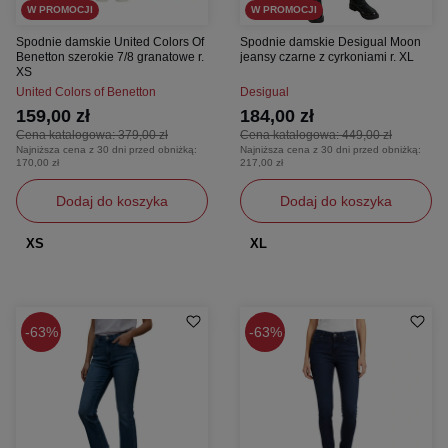
W PROMOCJI
W PROMOCJI
Spodnie damskie United Colors Of
Spodnie damskie Desigual Moon
Benetton szerokie 7/8 granatowe r.
jeansy czarne z cyrkoniami r. XL
XS
United Colors of Benetton
Desigual
159,00 zł
184,00 zł
Cena katalogowa:
379,00 zł
Cena katalogowa:
449,00 zł
Najniższa cena z 30 dni przed obniżką:
Najniższa cena z 30 dni przed obniżką:
170,00 zł
217,00 zł
Dodaj do koszyka
Dodaj do koszyka
XS
XL
63%
63%