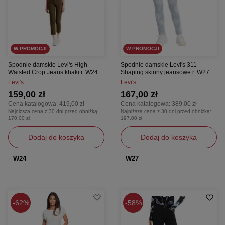
W PROMOCJI
W PROMOCJI
Spodnie damskie Levi's High-
Spodnie damskie Levi's 311
Waisted Crop Jeans khaki r. W24
Shaping skinny jeansowe r. W27
Levi's
Levi's
159,00 zł
167,00 zł
Cena katalogowa:
419,00 zł
Cena katalogowa:
389,00 zł
Najniższa cena z 30 dni przed obniżką:
Najniższa cena z 30 dni przed obniżką:
170,00 zł
197,00 zł
Dodaj do koszyka
Dodaj do koszyka
W24
W27
62%
58%