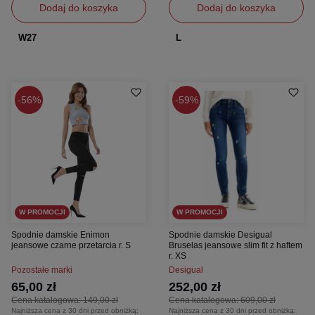
Dodaj do koszyka
Dodaj do koszyka
W27
L
56%
59%
W PROMOCJI
W PROMOCJI
Spodnie damskie Enimon
Spodnie damskie Desigual
jeansowe czarne przetarcia r. S
Bruselas jeansowe slim fit z haftem
r. XS
Pozostałe marki
Desigual
65,00 zł
252,00 zł
Cena katalogowa:
149,00 zł
Cena katalogowa:
609,00 zł
Najniższa cena z 30 dni przed obniżką:
Najniższa cena z 30 dni przed obniżką: