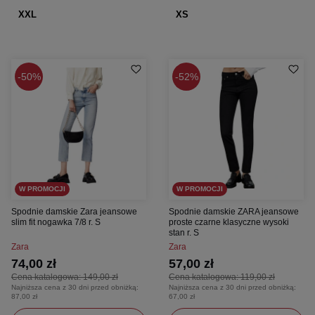
XXL
XS
50%
52%
W PROMOCJI
W PROMOCJI
Spodnie damskie Zara jeansowe
Spodnie damskie ZARA jeansowe
slim fit nogawka 7/8 r. S
proste czarne klasyczne wysoki
stan r. S
Zara
Zara
74,00 zł
57,00 zł
Cena katalogowa:
149,00 zł
Cena katalogowa:
119,00 zł
Najniższa cena z 30 dni przed obniżką:
Najniższa cena z 30 dni przed obniżką:
87,00 zł
67,00 zł