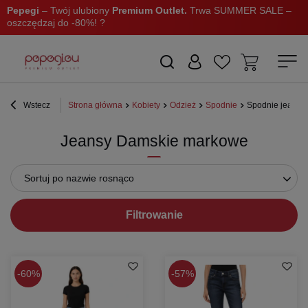
Pepegi
– Twój ulubiony
Premium Outlet.
Trwa SUMMER SALE –
oszczędzaj do -80%! ?
Wstecz
Strona główna
Kobiety
Odzież
Spodnie
Spodnie jeansy
Jeansy Damskie markowe
Sortuj po nazwie rosnąco
Filtrowanie
60%
57%