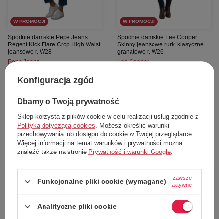
W PROMOCJI
W PROMOCJI
Spodnie damskie Pepe Jeans
Spodnie damskie Lee Cooper
Regent Kick Flare Crop High Waist
Skinny jeansowe rurki klasyczne
jeansowe r. W28
granatowe r. W26
Pepe Jeans
Lee Cooper
148,00 zł
133,00 zł
Konfiguracja zgód
Cena katalogowa:
399,00 zł
Cena katalogowa:
359,00 zł
Najniższa cena z 30 dni przed obniżką:
Najniższa cena z 30 dni przed obniżką:
138,00 zł
157,00 zł
Dbamy o Twoją prywatność
Dodaj do koszyka
Dodaj do koszyka
Sklep korzysta z plików cookie w celu realizacji usług zgodnie z
Polityką dotyczącą cookies
. Możesz określić warunki
przechowywania lub dostępu do cookie w Twojej przeglądarce.
W28
W26
Więcej informacji na temat warunków i prywatności można
znaleźć także na stronie
Prywatność i warunki Google
.
58%
62%
Zawsze
Funkcjonalne pliki cookie (wymagane)
aktywne
Analityczne pliki cookie