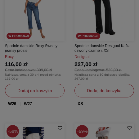
W PROMOCJI
W PROMOCJI
Spodnie damskie Roxy Sweety
Spodnie damskie Desigual Kafka
jeansy proste
dzwony czarne r. XS
Roxy
Desigual
116,00 zł
227,00 zł
Cena katalogowa:
309,00 zł
Cena katalogowa:
539,00 zł
Najniższa cena z 30 dni przed obniżką:
Najniższa cena z 30 dni przed obniżką:
137,00 zł
267,00 zł
Dodaj do koszyka
Dodaj do koszyka
W26
W27
XS
58%
59%