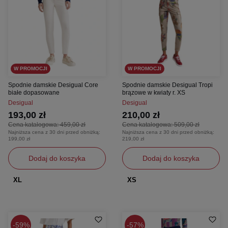
W PROMOCJI
W PROMOCJI
Spodnie damskie Desigual Core
Spodnie damskie Desigual Tropi
białe dopasowane
brązowe w kwiaty r. XS
Desigual
Desigual
193,00 zł
210,00 zł
Cena katalogowa:
459,00 zł
Cena katalogowa:
509,00 zł
Najniższa cena z 30 dni przed obniżką:
Najniższa cena z 30 dni przed obniżką:
199,00 zł
219,00 zł
Dodaj do koszyka
Dodaj do koszyka
XL
XS
59%
57%