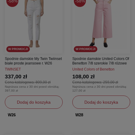
58%
58%
W PROMOCJI
W PROMOCJI
Spodnie damskie My Twin Twiinset
Spodnie damskie United Colors Of
białe proste jeansowe r. W26
Benetton 7/8 szerokie 7/8 różowe
TWINSET
United Colors of Benetton
337,00 zł
108,00 zł
Cena katalogowa:
809,00 zł
Cena katalogowa:
259,00 zł
Najniższa cena z 30 dni przed obniżką:
Najniższa cena z 30 dni przed obniżką:
397,00 zł
127,00 zł
Dodaj do koszyka
Dodaj do koszyka
W26
W28