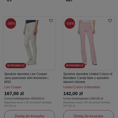
XS
W27
58%
58%
W PROMOCJI
W PROMOCJI
Spodnie damskie Lee Cooper
Spodnie damskie United Colors of
Jana jeansowe slim kremowe r.
Benetton Candy flare z wysokim
W33
stanem różowe
Lee Cooper
United Colors of Benetton
167,00 zł
142,00 zł
Cena katalogowa:
399,00 zł
Cena katalogowa:
339,00 zł
Najniższa cena z 30 dni przed obniżką:
Najniższa cena z 30 dni przed obniżką:
197,00 zł
167,00 zł
Dodaj do koszyka
Dodaj do koszyka