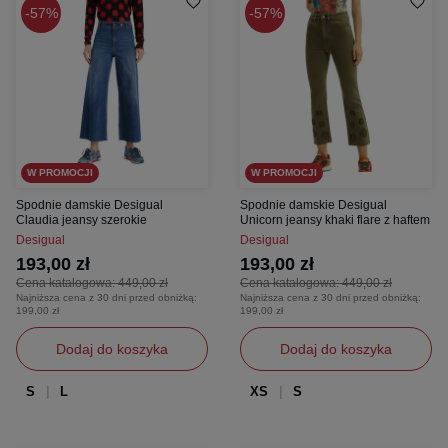
57%
57%
W PROMOCJI
W PROMOCJI
Spodnie damskie Desigual
Spodnie damskie Desigual
Claudia jeansy szerokie
Unicorn jeansy khaki flare z haftem
Desigual
Desigual
193,00 zł
193,00 zł
Cena katalogowa:
449,00 zł
Cena katalogowa:
449,00 zł
Najniższa cena z 30 dni przed obniżką:
Najniższa cena z 30 dni przed obniżką:
199,00 zł
199,00 zł
Dodaj do koszyka
Dodaj do koszyka
S
L
XS
S