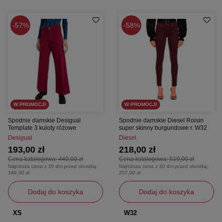
57%
58%
W PROMOCJI
W PROMOCJI
Spodnie damskie Desigual
Spodnie damskie Diesel Roisin
Template 3 kuloty różowe
super skinny burgundowe r. W32
Desigual
Diesel
193,00 zł
218,00 zł
Cena katalogowa:
449,00 zł
Cena katalogowa:
519,00 zł
Najniższa cena z 30 dni przed obniżką:
Najniższa cena z 30 dni przed obniżką:
199,00 zł
257,00 zł
Dodaj do koszyka
Dodaj do koszyka
XS
W32