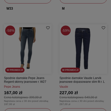
W33
M
58%
59%
W PROMOCJI
W PROMOCJI
Spodnie damskie Pepe Jeans
Spodnie damskie Vaude Larvik
Regent skinny jeansowe r. W27
jeansowe dopasowane slim fit r. L
Pepe Jeans
Vaude
167,00 zł
227,00 zł
Cena katalogowa:
399,00 zł
Cena katalogowa:
549,00 zł
Najniższa cena z 30 dni przed obniżką:
Najniższa cena z 30 dni przed obniżką:
197,00 zł
267,00 zł