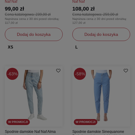
Naf Naf
Naf Naf
99,00 zł
108,00 zł
Cena katalogowa:
239,00 zł
Cena katalogowa:
259,00 zł
Najniższa cena z 30 dni przed obniżką:
Najniższa cena z 30 dni przed obniżką:
117,00 zł
127,00 zł
Dodaj do koszyka
Dodaj do koszyka
XS
L
63%
58%
W PROMOCJI
W PROMOCJI
Spodnie damskie Naf Naf Alma
Spodnie damskie Sinequanone