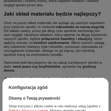
Sprawdzona i solidna marka, która zapewni trwałość i świetny
wygląd spodni przez lata.
Jaki skład materiału będzie najlepszy?
Choć na pozór skład materiału nie wydaje się ważnym aspektem
przy wyborze spodni, to materiał
odpowiada za naszą wygodę
.
Od składu zależy, przez jak długi czas spodnie zachowają ten
sam wygląd. Idealnym składem, który wpłynie na długą żywotność
naszych spodni, będzie
połączenie
bawełny
i elastyny
, które
wpłyną również na
komfort użytkowania
. Warto zwrócić uwagę,
aby zawartość elastyny była niewielka, ponieważ odpowiada za
rozciągliwość materiału, dlatego im jej więcej, tym bardziej
spodnie tracą na zachowaniu kształtu.
Natomiast jeśli decydujemy się na zakup luźniejszych spodni w
stylu:
mom jeans czy boyfriendów
, sprawdzi się
grubszy
denim
.
Jak wybrać model spodni do swojej
figury?
Konfiguracja zgód
Dopasowanie modelu spodni do swojej sylwetki jest kluczem do
idealnej stylizacji i świetnego wyglądu w danym kroju. Istnieje
Dbamy o Twoją prywatność
wiele typów figury, ale szeroka oferta rozmaitych krojów spodni
pozwala z łatwością znaleźć idealne dla Twojej figury spodnie.
Sklep korzysta z plików cookie w celu realizacji usług zgodnie z
Najbardziej popularną sylwetką jest
klepsydra
,
gruszka
,
jabłko
,
Polityką dotyczącą cookies
. Możesz określić warunki