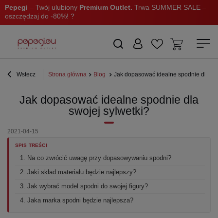
Pepegi
– Twój ulubiony
Premium Outlet.
Trwa SUMMER SALE –
oszczędzaj do -80%! ?
Wstecz
Strona główna
Blog
Jak dopasować idealne spodnie dla swo
Jak dopasować idealne spodnie dla
swojej sylwetki?
2021-04-15
SPIS TREŚCI
1. Na co zwrócić uwagę przy dopasowywaniu spodni?
2. Jaki skład materiału będzie najlepszy?
3. Jak wybrać model spodni do swojej figury?
4. Jaka marka spodni będzie najlepsza?