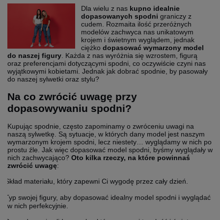
Dla wielu z nas
kupno
idealnie
dopasowanych
spodni
graniczy z
cudem. Rozmaita ilość przeróżnych
modelów zachwyca nas unikatowym
krojem i świetnym wyglądem, jednak
ciężko
dopasować
wymarzony
model
do
naszej
figury
. Każda z nas wyróżnia się wzrostem, figurą
oraz preferencjami dotyczącymi spodni, co oczywiście czyni nas
wyjątkowymi kobietami. Jednak jak dobrać spodnie, by pasowały
do naszej sylwetki oraz stylu?
Na co zwrócić uwagę przy
dopasowywaniu spodni?
Kupując spodnie, często zapominamy o zwróceniu uwagi na
naszą sylwetkę. Są sytuacje, w których dany model jest naszym
wymarzonym krojem spodni, lecz niestety… wyglądamy w nich po
prostu źle. Jak więc dopasować model spodni, byśmy wyglądały w
nich zachwycająco?
Oto kilka rzeczy, na które powinnaś
zwrócić uwagę
:
Skład materiału, który zapewni Ci wygodę przez cały dzień.
Typ swojej figury, aby dopasować idealny model spodni i wyglądać
w nich perfekcyjnie.