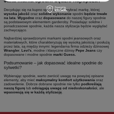
Jaka marka spodni będzie najlepsza?
Decydując się na kupno spodni, warto wybrać markę, której
wysoka jakość
oraz
solidne wykonanie
spodni
będzie
trwałe
na
lata
.
Wygodne
oraz
dopasowane
do naszej figury spodnie
są podstawowym elementem garderoby. Posiadając solidne i
ponadczasowe spodnie, każda nasza stylizacja będzie wyglądać
zachwycająco.
Najbardziej sprawdzonymi markami spodni jeansowych oraz
materiałowych, które charakteryzują się wysoką jakością i posłużą
przez lata, są między innymi: legendarna firma odzieży dżinsowej
Wrangler
,
Levi's
, modne i klasyczne dżinsy
Pepe Jeans
czy
dopasowane i modne spodnie
marki
Guess.
Podsumowanie – jak dopasować idealne spodnie do
sylwetki?
Wybierając spodnie, warto zwrócić uwagę na powyżej opisane
elementy, aby mieć
maksymalny komfort użytkowania
oraz
zadowolenie. Dobrze dobrane spodnie nie tylko
podkreślają
naszą figurę
lub
odciągają
uwagę
od
niedoskonałości
, ale
wpasowują się w każdą stylizację
.