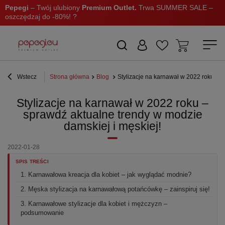
Pepegi
– Twój ulubiony
Premium Outlet.
Trwa SUMMER SALE –
oszczędzaj do -80%! ?
Wstecz
Strona główna
Blog
Stylizacje na karnawał w 2022 roku – s
Stylizacje na karnawał w 2022 roku –
sprawdź aktualne trendy w modzie
damskiej i męskiej!
2022-01-28
SPIS TREŚCI
1. Karnawałowa kreacja dla kobiet – jak wyglądać modnie?
2. Męska stylizacja na karnawałową potańcówkę – zainspiruj się!
3. Karnawałowe stylizacje dla kobiet i mężczyzn –
podsumowanie