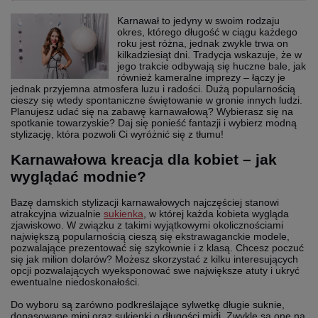
Karnawał to jedyny w swoim rodzaju
okres, którego długość w ciągu każdego
roku jest różna, jednak zwykle trwa on
kilkadziesiąt dni. Tradycja wskazuje, że w
jego trakcie odbywają się huczne bale, jak
również kameralne imprezy – łączy je
jednak przyjemna atmosfera luzu i radości. Dużą popularnością
cieszy się wtedy spontaniczne świętowanie w gronie innych ludzi.
Planujesz udać się na zabawę karnawałową? Wybierasz się na
spotkanie towarzyskie? Daj się ponieść fantazji i wybierz modną
stylizację, która pozwoli Ci wyróżnić się z tłumu!
Karnawałowa kreacja dla kobiet – jak
wyglądać modnie?
Bazę damskich stylizacji karnawałowych najczęściej stanowi
atrakcyjna wizualnie
sukienka
, w której każda kobieta wygląda
zjawiskowo. W związku z takimi wyjątkowymi okolicznościami
największą popularnością cieszą się ekstrawaganckie modele,
pozwalające prezentować się szykownie i z klasą. Chcesz poczuć
się jak milion dolarów? Możesz skorzystać z kilku interesujących
opcji pozwalających wyeksponować swe największe atuty i ukryć
ewentualne niedoskonałości.
Do wyboru są zarówno podkreślające sylwetkę długie suknie,
dopasowane mini oraz sukienki o długości midi. Zwykle są one na