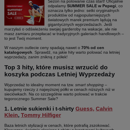
Sezon na polowanie czas start! Oficjalnie
odpalamy
SUMMER SALE w Pepegi
, co
oznacza tylko jedno: setki oryginalnych
produktów od najpopularniejszych
światowych marek premium lądują na
gigantycznych wyprzedażach. Jeśli
marzyłaś o odświeżeniu swojej garderoby na wakacje, ale nie
masz zamiaru przepłacać w tradycyjnych galeriach handlowych –
to jest Twój moment.
W naszym outlecie ceny spadają nawet o
70% od cen
katalogowych
. Sprawdź, na jakie hity warto polować na letniej
wyprzedaży, zanim znikną z półek!
Top 3 hity, które musisz wrzucić do
koszyka podczas Letniej Wyprzedaży
Wyprzedaż to idealny moment na tzw.
smart shopping
–
kupujemy rzeczy z najwyższej półki w cenach niższych niż w
sieciówkach. Na co szczególnie warto polować w trakcie
tegorocznego Summer Sale?
1. Letnie sukienki i t-shirty
Guess,
Calvin
Klein
,
Tommy Hilfiger
Baza letnich stylizacji w cenach, które potrafią zszokować.
Klasyczne, świetnie skrojone t-shirty z logotypami kultowych