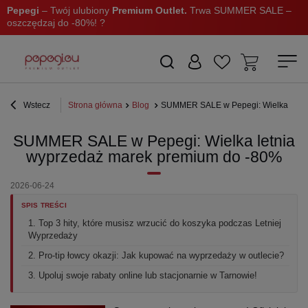
Pepegi
– Twój ulubiony
Premium Outlet.
Trwa SUMMER SALE –
oszczędzaj do -80%! ?
Wstecz
Strona główna
Blog
SUMMER SALE w Pepegi: Wielka letni
SUMMER SALE w Pepegi: Wielka letnia
wyprzedaż marek premium do -80%
2026-06-24
SPIS TREŚCI
1. Top 3 hity, które musisz wrzucić do koszyka podczas Letniej
Wyprzedaży
2. Pro-tip łowcy okazji: Jak kupować na wyprzedaży w outlecie?
3. Upoluj swoje rabaty online lub stacjonarnie w Tarnowie!