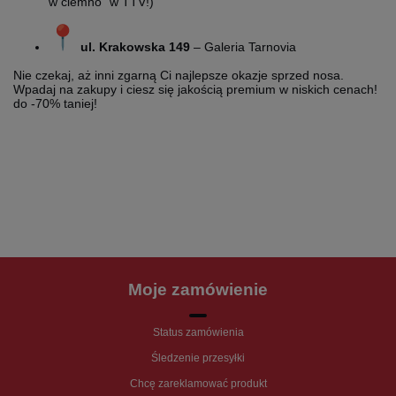
w ciemno” w TTV!)
ul. Krakowska 149
– Galeria Tarnovia
Nie czekaj, aż inni zgarną Ci najlepsze okazje sprzed nosa.
Wpadaj na zakupy i ciesz się jakością premium w niskich cenach!
do -70% taniej!
Moje zamówienie
Status zamówienia
Śledzenie przesyłki
Chcę zareklamować produkt