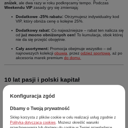
zniżek
, ale dwa razy w roku podkręcamy tempo. Podczas
Weekendu VIP
zasady gry się zmieniają:
Dodatkowe -25% rabatu:
Otrzymujesz indywidualny kod
VIP, który obniża cenę o kolejne 25%.
Dodatkowy rabat:
Co najważniejsze – rabat ten nalicza się
od
już mocno obniżonych cen!
To kumulacja, obok której
nie da się przejść obojętnie.
Cały asortyment:
Promocja obejmuje wszystko – od
najnowszych kolekcji
obuwia
,
przez
odzież sportową
, aż po
akcesoria marek premium
do domu
.
10 lat pasji i polski kapitał
Pepegi to dumnie brzmiąca
polska firma
, która w tym roku
świętuje swoje
10. urodziny
. Przez tę dekadę przeszliśmy długą
Konfiguracja zgód
drogę, by stać się Twoim ulubionym miejscem w sieci:
Dbamy o Twoją prywatność
Sklep korzysta z plików cookie w celu realizacji usług zgodnie z
Statystyki Pepegi
Co to oznacza dla Ciebie?
Polityką dotyczącą cookies
. Możesz określić warunki
320 000
Pewność bezpiecznych i udanych
przechowywania lub dostępu do cookie w Twojej przeglądarce.