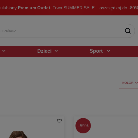
 ulubiony
Premium Outlet.
Trwa SUMMER SALE – oszczędzaj do -80%
Dzieci
Sport
KOLOR
-
59%