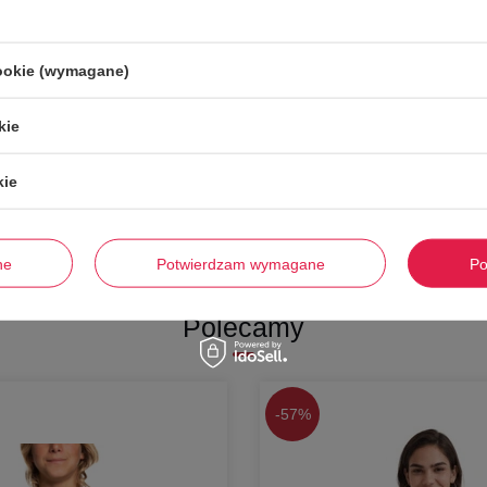
DOSTĘPNY
cookie (wymagane)
uperdry Vintage T-Back Tri granatowy
kie
a:
179,00 zł
0 dni przed obniżką:
97,00 zł
kie
zejdź do karty towaru
ne
Potwierdzam wymagane
Po
Polecamy
-
57%