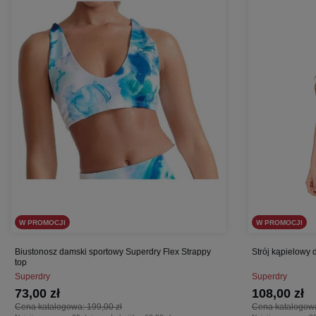
W PROMOCJI
W PROMOCJI
Biustonosz damski sportowy Superdry Flex Strappy
Strój kąpielowy
top
Superdry
Superdry
73,00 zł
108,00 zł
Cena katalogowa:
199,00 zł
Cena katalogow