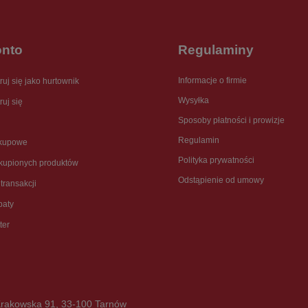
onto
Regulaminy
Informacje o firmie
ruj się jako hurtownik
Wysyłka
ruj się
Sposoby płatności i prowizje
Regulamin
akupowe
Polityka prywatności
akupionych produktów
Odstąpienie od umowy
 transakcji
baty
ter
rakowska 91
,
33-100
Tarnów