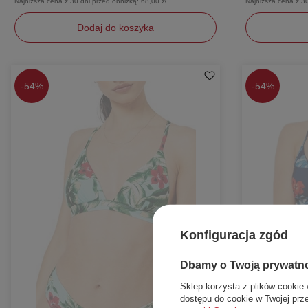
Najniższa cena z 30 dni przed obniżką:
68,00 zł
Najniższa cena z 3
Dodaj do koszyka
S
L
-
54%
-
54%
Konfiguracja zgód
Dbamy o Twoją prywatn
Sklep korzysta z plików cookie 
dostępu do cookie w Twojej prz