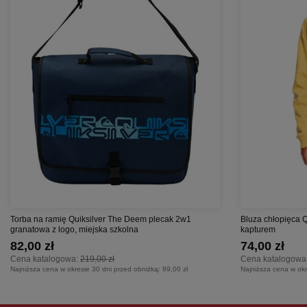
Torba na ramię Quiksilver The Deem plecak 2w1
Bluza chłopięca 
granatowa z logo, miejska szkolna
kapturem
82,00 zł
74,00 zł
Cena katalogowa:
219,00 zł
Cena katalogowa
Najniższa cena w okresie 30 dni przed obniżką:
89,00 zł
Najniższa cena w okr