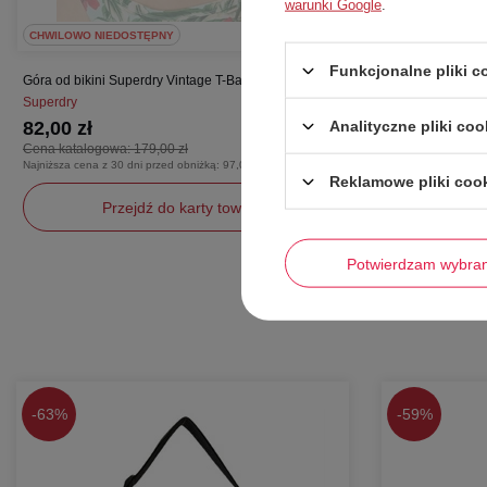
warunki Google
.
CHWILOWO NIEDOSTĘPNY
CHWILOWO NIE
Funkcjonalne pliki 
Góra od bikini Superdry Vintage T-Back Tri zielony
Góra od bikini S
Superdry
Superdry
Analityczne pliki coo
82,00 zł
82,00 zł
Cena katalogowa:
179,00 zł
Cena katalogow
Najniższa cena z 30 dni przed obniżką:
97,00 zł
Najniższa cena z 3
Reklamowe pliki coo
Przejdź do karty towaru
Pr
Potwierdzam wybra
S
S
-
63%
-
59%