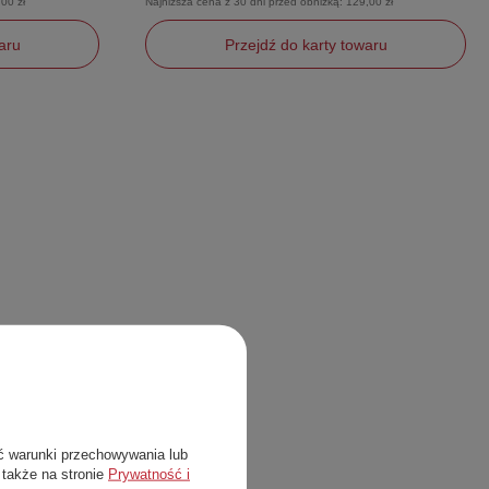
00 zł
Najniższa cena z 30 dni przed obniżką:
129,00 zł
aru
Przejdź do karty towaru
M
ć warunki przechowywania lub
 także na stronie
Prywatność i