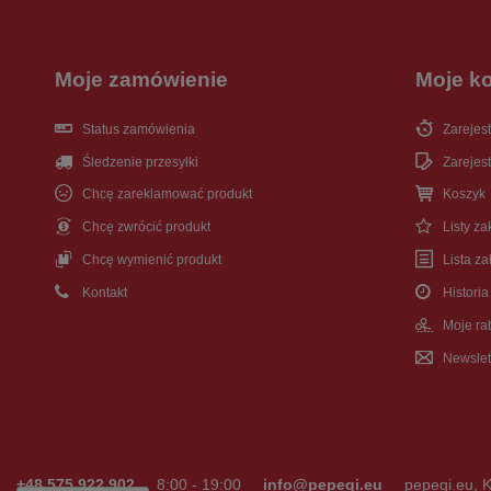
Moje zamówienie
Moje k
Status zamówienia
Zarejest
Śledzenie przesyłki
Zarejest
Chcę zareklamować produkt
Koszyk
Chcę zwrócić produkt
Listy z
Chcę wymienić produkt
Lista z
Kontakt
Historia
Moje ra
Newslet
+48 575 922 902
8:00 - 19:00
info@pepegi.eu
pepegi.eu
,
K