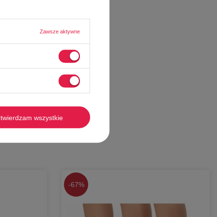
Zawsze aktywne
twierdzam wszystkie
-
67%