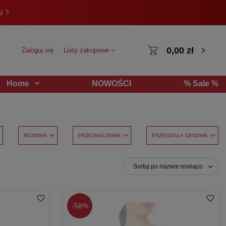
! ?
0,00 zł
Zaloguj się
Listy zakupowe
NOWOŚCI
% Sale %
Home
ROZMIAR
PRZEZNACZENIE
PRZEDZIAŁY CENOWE
Sortuj po nazwie rosnąco
-
58%