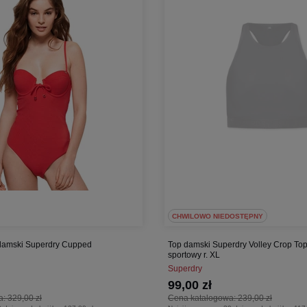
CHWILOWO NIEDOSTĘPNY
 damski Superdry Cupped
Top damski Superdry Volley Crop Top
sportowy r. XL
Superdry
99,00 zł
a:
329,00 zł
Cena katalogowa:
239,00 zł