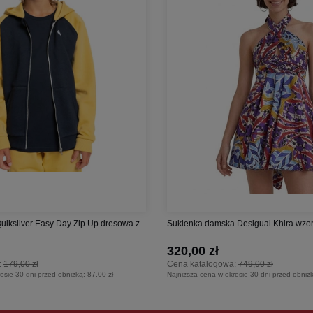
Quiksilver Easy Day Zip Up dresowa z
Sukienka damska Desigual Khira wzorzy
320,00 zł
:
179,00 zł
Cena katalogowa:
749,00 zł
esie 30 dni przed obniżką:
87,00 zł
Najniższa cena w okresie 30 dni przed obniż