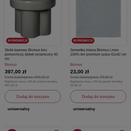
W PROMOCJI
W PROMOCJI
Stolik kawowy Blomus toru
Serwetka lniana Blomus Lineo
pomocniczy stołek ceramiczny 40
100% len premium szara 42x42 cm
cm
Blomus
Blomus
397,00 zł
23,00 zł
Cena katalogowa:
899,00 zł
Cena katalogowa:
59,00 zł
Najniższa cena z 30 dni przed obniżką:
Najniższa cena z 30 dni przed obniżką:
467,00 zł
25,00 zł
Dodaj do koszyka
Dodaj do koszyka
uniwersalny
uniwersalny