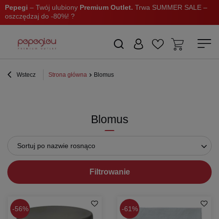
Pepegi
– Twój ulubiony
Premium Outlet.
Trwa SUMMER SALE –
oszczędzaj do -80%! ?
Wstecz
Strona główna
Blomus
Blomus
Sortuj po nazwie rosnąco
Filtrowanie
56%
61%