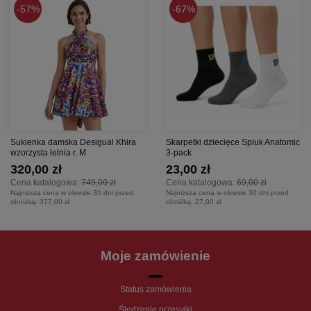
57%
67%
Sukienka damska Desigual Khira
Skarpetki dziecięce Spiuk Anatomic
wzorzysta letnia r. M
3-pack
320,00 zł
23,00 zł
Cena katalogowa:
749,00 zł
Cena katalogowa:
69,00 zł
Najniższa cena w okresie 30 dni przed
Najniższa cena w okresie 30 dni przed
obniżką:
377,00 zł
obniżką:
27,00 zł
Moje zamówienie
Status zamówienia
Śledzenie przesyłki