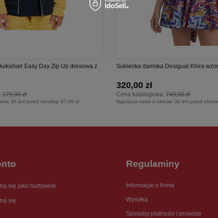
Quiksilver Easy Day Zip Up dresowa z
Sukienka damska Desigual Khira wzorzy
320,00 zł
:
179,00 zł
Cena katalogowa:
749,00 zł
esie 30 dni przed obniżką:
87,00 zł
Najniższa cena w okresie 30 dni przed obniż
onto
Regulaminy
Informacje o firmie
ruj się jako hurtownik
Wysyłka
ruj się
Sposoby płatności i prowizje