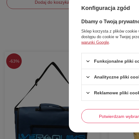
Dodaj do koszyka
Konfiguracja zgód
Dbamy o Twoją prywatn
uniwersalny
Sklep korzysta z plików cookie 
dostępu do cookie w Twojej prz
warunki Google
.
Funkcjonalne pliki 
-
63%
-
59%
Analityczne pliki coo
Reklamowe pliki coo
Potwierdzam wybra