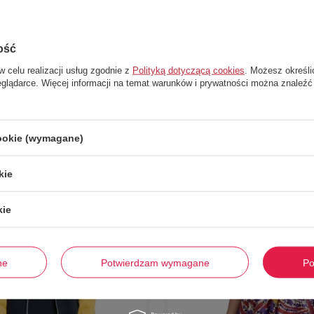
ość
w celu realizacji usług zgodnie z
Polityką dotyczącą cookies
. Możesz określi
Polecamy
eglądarce. Więcej informacji na temat warunków i prywatności można znaleźć
cookie (wymagane)
-
57%
kie
kie
ne
Potwierdzam wymagane
Po