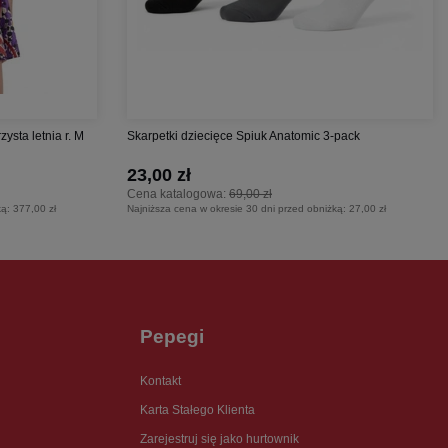
sta letnia r. M
Skarpetki dziecięce Spiuk Anatomic 3-pack
23,00 zł
Cena katalogowa:
69,00 zł
ką:
377,00 zł
Najniższa cena w okresie 30 dni przed obniżką:
27,00 zł
Pepegi
Kontakt
Karta Stałego Klienta
Zarejestruj się jako hurtownik