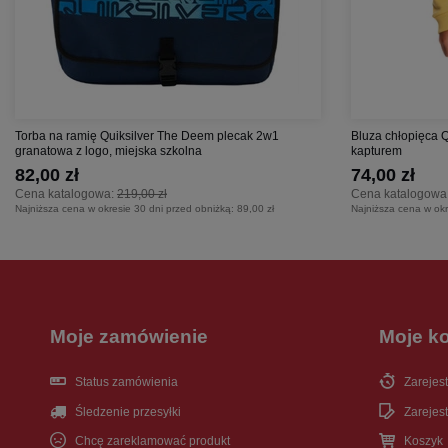
Torba na ramię Quiksilver The Deem plecak 2w1
Bluza chłopięca 
granatowa z logo, miejska szkolna
kapturem
82,00 zł
74,00 zł
Cena katalogowa:
219,00 zł
Cena katalogowa
Najniższa cena w okresie 30 dni przed obniżką:
89,00 zł
Najniższa cena w okr
Moje zamówienie
Moje k
Status zamówienia
Zarejest
Śledzenie przesyłki
Zarejest
Chcę zareklamować produkt
Koszyk