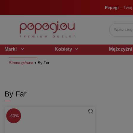
Pepegi
– Twój
Marki
Kobiety
Mężczyźni
Strona główna
By Far
By Far
-
63%