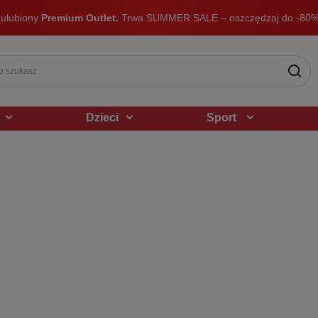
 ulubiony
Premium Outlet.
Trwa SUMMER SALE – oszczędzaj do -80%
Dzieci
Sport