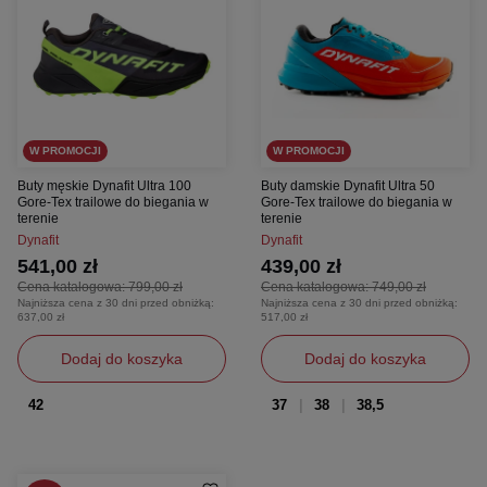
W PROMOCJI
W PROMOCJI
Buty męskie Dynafit Ultra 100
Buty damskie Dynafit Ultra 50
Gore-Tex trailowe do biegania w
Gore-Tex trailowe do biegania w
terenie
terenie
Dynafit
Dynafit
541,00 zł
439,00 zł
Cena katalogowa:
799,00 zł
Cena katalogowa:
749,00 zł
Najniższa cena z 30 dni przed obniżką:
Najniższa cena z 30 dni przed obniżką:
637,00 zł
517,00 zł
Dodaj do koszyka
Dodaj do koszyka
42
37
38
38,5