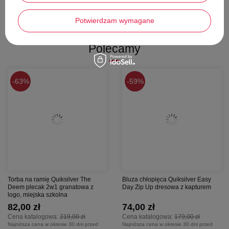
oczekiwania nawet najbardziej wymagających miłośników górskich
wypraw. Po więcej informacji zapraszamy do kontaktu.
Potwierdzam wymagane
Polecamy
63%
59%
Torba na ramię Quiksilver The
Bluza chłopięca Quiksilver Easy
Deem plecak 2w1 granatowa z
Day Zip Up dresowa z kapturem
logo, miejska szkolna
82,00 zł
74,00 zł
Cena katalogowa:
219,00 zł
Cena katalogowa:
179,00 zł
Najniższa cena w okresie 30 dni przed
Najniższa cena w okresie 30 dni przed