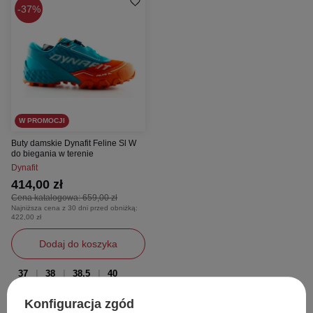
37%
W PROMOCJI
Buty damskie Dynafit Feline Sl W
do biegania w terenie
Dynafit
414,00 zł
Cena katalogowa:
659,00 zł
Najniższa cena z 30 dni przed obniżką:
422,00 zł
Dodaj do koszyka
37
38
38,5
40
Konfiguracja zgód