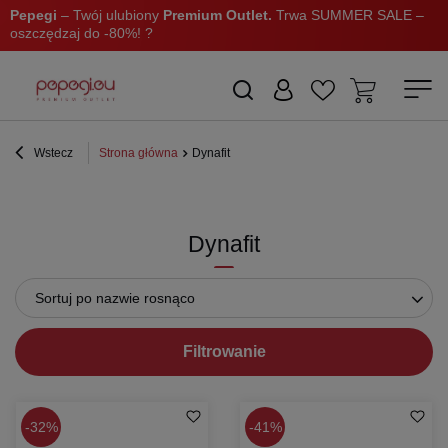
Pepegi
– Twój ulubiony
Premium Outlet.
Trwa SUMMER SALE –
oszczędzaj do -80%! ?
Wstecz
Strona główna
Dynafit
Dynafit
Sortuj po nazwie rosnąco
Filtrowanie
32%
41%