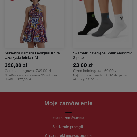
Sukienka damska Desigual Khira
Skarpetki dziecięce Spiuk Anatomic
wzorzysta letnia r. M
3-pack
320,00 zł
23,00 zł
Cena katalogowa:
749,00 zł
Cena katalogowa:
69,00 zł
Najniższa cena w okresie 30 dni przed
Najniższa cena w okresie 30 dni przed
obniżką:
377,00 zł
obniżką:
27,00 zł
Moje zamówienie
Status zamówienia
Śledzenie przesyłki
Chcę zareklamować produkt