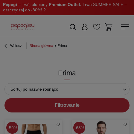
Pepegi
– Twój ulubiony
Premium Outlet.
Trwa SUMMER SALE –
oszczędzaj do -80%! ?
Wstecz
Strona główna
Erima
Erima
Sortuj po nazwie rosnąco
Filtrowanie
59%
68%