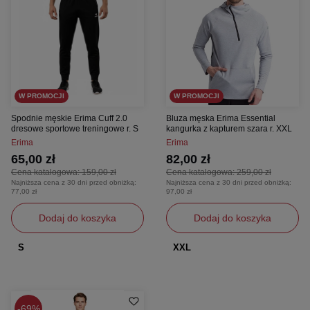
W PROMOCJI
W PROMOCJI
Spodnie męskie Erima Cuff 2.0
Bluza męska Erima Essential
dresowe sportowe treningowe r. S
kangurka z kapturem szara r. XXL
Erima
Erima
65,00 zł
82,00 zł
Cena katalogowa:
159,00 zł
Cena katalogowa:
259,00 zł
Najniższa cena z 30 dni przed obniżką:
Najniższa cena z 30 dni przed obniżką:
77,00 zł
97,00 zł
Dodaj do koszyka
Dodaj do koszyka
S
XXL
69%