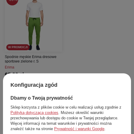
W PROMOCJI
Spodnie męskie Erima dresowe
sportowe zielone r. S
Erima
65,00 zł
Cena katalogowa:
210,00 zł
Konfiguracja zgód
Najniższa cena z 30 dni przed obniżką:
77,00 zł
Dbamy o Twoją prywatność
Dodaj do koszyka
Sklep korzysta z plików cookie w celu realizacji usług zgodnie z
S
Polityką dotyczącą cookies
. Możesz określić warunki
przechowywania lub dostępu do cookie w Twojej przeglądarce.
Więcej informacji na temat warunków i prywatności można
znaleźć także na stronie
Prywatność i warunki Google
.