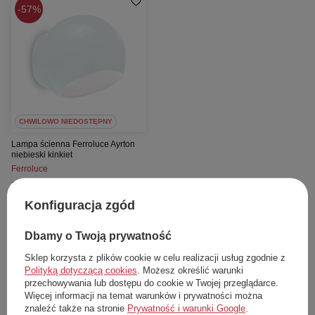
57%
CHWILOWO NIEDOSTĘPNY
Lampa ścienna Ferroluce Ayrton
niebieski kinkiet
Ferroluce
839,00 zł
Cena katalogowa:
1 969,00 zł
Konfiguracja zgód
Najniższa cena z 30 dni przed obniżką:
987,00 zł
Dbamy o Twoją prywatność
Przejdź do karty towaru
Sklep korzysta z plików cookie w celu realizacji usług zgodnie z
Polityką dotyczącą cookies
. Możesz określić warunki
uniwersalny
przechowywania lub dostępu do cookie w Twojej przeglądarce.
Więcej informacji na temat warunków i prywatności można
znaleźć także na stronie
Prywatność i warunki Google
.