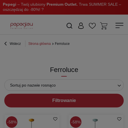
Pepegi
– Twój ulubiony
Premium Outlet.
Trwa SUMMER SALE –
oszczędzaj do -80%! ?
Wstecz
Strona główna
Ferroluce
Ferroluce
Sortuj po nazwie rosnąco
Filtrowanie
58%
58%