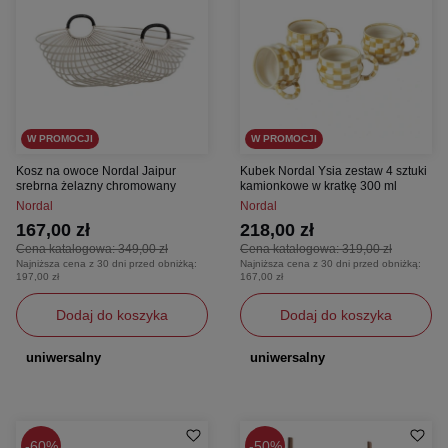
W PROMOCJI
W PROMOCJI
Kosz na owoce Nordal Jaipur
Kubek Nordal Ysia zestaw 4 sztuki
srebrna żelazny chromowany
kamionkowe w kratkę 300 ml
Nordal
Nordal
167,00 zł
218,00 zł
Cena katalogowa:
349,00 zł
Cena katalogowa:
319,00 zł
Najniższa cena z 30 dni przed obniżką:
Najniższa cena z 30 dni przed obniżką:
197,00 zł
167,00 zł
Dodaj do koszyka
Dodaj do koszyka
uniwersalny
uniwersalny
60%
50%