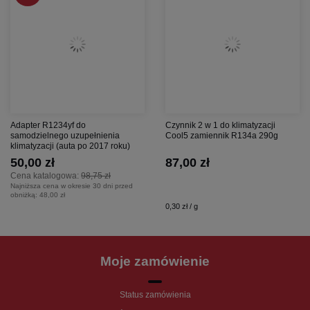
Adapter R1234yf do
Czynnik 2 w 1 do klimatyzacji
samodzielnego uzupełnienia
Cool5 zamiennik R134a 290g
klimatyzacji (auta po 2017 roku)
50,00 zł
87,00 zł
Cena katalogowa:
98,75 zł
Najniższa cena w okresie 30 dni przed
obniżką:
48,00 zł
0,30 zł / g
Moje zamówienie
Status zamówienia