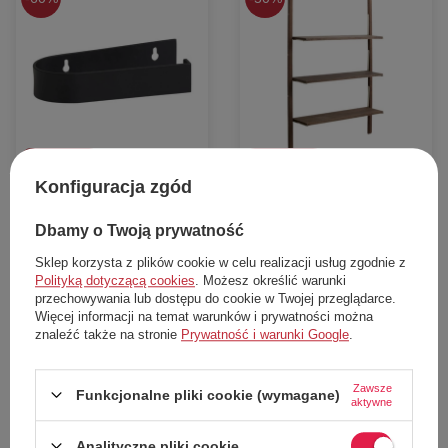
W PROMOCJI
W PROMOCJI
Konfiguracja zgód
Uchwyt na papier toaletowy Nordal
Półka ścienna Nordal Sinca z
Sotra minimalistyczny stalowy
drewna mango minimalistyczna
czarny
126 x 86 cm
Dbamy o Twoją prywatność
Nordal
Nordal
48,00 zł
1 085,00 zł
Sklep korzysta z plików cookie w celu realizacji usług zgodnie z
Polityką dotyczącą cookies
. Możesz określić warunki
Cena katalogowa:
119,00 zł
Cena katalogowa:
2 149,00 zł
przechowywania lub dostępu do cookie w Twojej przeglądarce.
Najniższa cena z 30 dni przed obniżką:
Najniższa cena z 30 dni przed obniżką:
57,00 zł
1 277,00 zł
Więcej informacji na temat warunków i prywatności można
znaleźć także na stronie
Prywatność i warunki Google
.
Dodaj do koszyka
Dodaj do koszyka
Zawsze
uniwersalny
uniwersalny
Funkcjonalne pliki cookie (wymagane)
aktywne
Analityczne pliki cookie