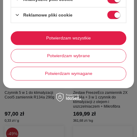
Polecamy
Reklamowe pliki cookie
Potwierdzam wszystkie
Potwierdzam wybrane
Potwierdzam wymagane
Czynnik 5 w 1 do klimatyzacji
Zestaw FreezeEco zamiennik 2X
Cool5 zamiennik R134a 290g
R134a + 3 w 1 czynnik do
klimatyzacji z olejem i
uszczelniaczem + Mikrofibra
97,00 zł
169,99 zł
0,33 zł / g
361,68 zł / kg
49%