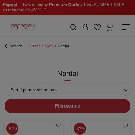
Pepegi
– Twój ulubiony
Premium Outlet.
Trwa SUMMER SALE –
oszczędzaj do -80%! ?
Wstecz
Strona główna
Nordal
Nordal
Sortuj po nazwie rosnąco
Filtrowanie
52%
32%