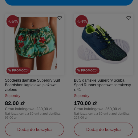
66%
54%
W PROMOCJI
W PROMOCJI
Spodenki damskie Superdry Surf
Buty damskie Superdry Scuba
Boardshort kąpielowe plażowe
Sport Runner sportowe sneakersy
zielone
r. 41
Superdry
Superdry
82,00 zł
170,00 zł
Cena katalogowa:
239,00 zł
Cena katalogowa:
369,00 zł
Najniższa cena z 30 dni przed obniżką:
Najniższa cena z 30 dni przed obniżką:
97,00 zł
227,00 zł
Dodaj do koszyka
Dodaj do koszyka