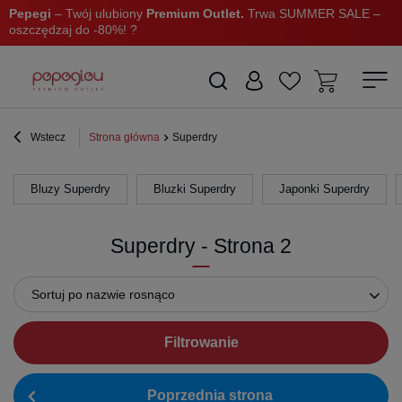
Pepegi
– Twój ulubiony
Premium Outlet.
Trwa SUMMER SALE –
oszczędzaj do -80%! ?
Wstecz
Strona główna
Superdry
Bluzy Superdry
Bluzki Superdry
Japonki Superdry
Superdry - Strona 2
Sortuj po nazwie rosnąco
Filtrowanie
Poprzednia strona