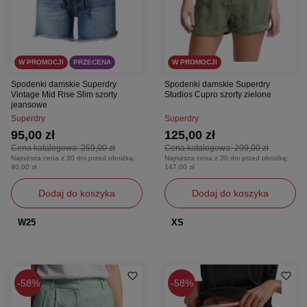
W PROMOCJI
PRZECENA
W PROMOCJI
Spodenki damskie Superdry
Spodenki damskie Superdry
Vintage Mid Rise Slim szorty
Studios Cupro szorty zielone
jeansowe
Superdry
Superdry
95,00 zł
125,00 zł
Cena katalogowa:
259,00 zł
Cena katalogowa:
299,00 zł
Najniższa cena z 30 dni przed obniżką:
Najniższa cena z 30 dni przed obniżką:
90,00 zł
147,00 zł
Dodaj do koszyka
Dodaj do koszyka
W25
XS
58%
58%