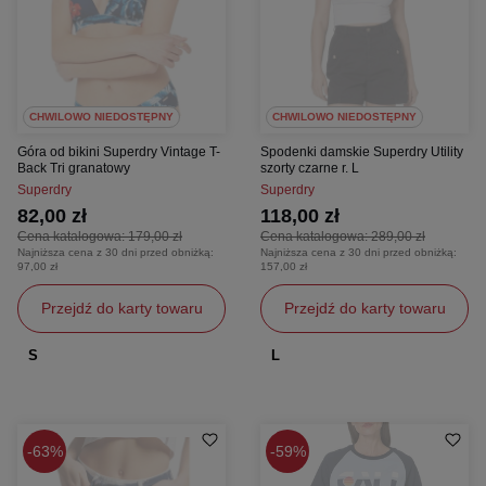
CHWILOWO NIEDOSTĘPNY
CHWILOWO NIEDOSTĘPNY
Góra od bikini Superdry Vintage T-
Spodenki damskie Superdry Utility
Back Tri granatowy
szorty czarne r. L
Superdry
Superdry
82,00 zł
118,00 zł
Cena katalogowa:
179,00 zł
Cena katalogowa:
289,00 zł
Najniższa cena z 30 dni przed obniżką:
Najniższa cena z 30 dni przed obniżką:
97,00 zł
157,00 zł
Przejdź do karty towaru
Przejdź do karty towaru
S
L
63%
59%