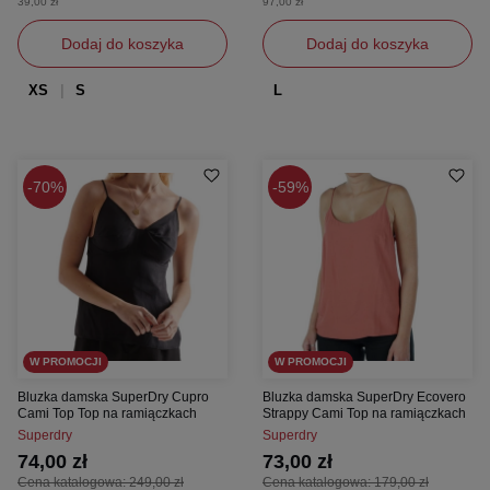
39,00 zł
97,00 zł
Dodaj do koszyka
Dodaj do koszyka
XS
S
L
70%
59%
W PROMOCJI
W PROMOCJI
Bluzka damska SuperDry Cupro
Bluzka damska SuperDry Ecovero
Cami Top Top na ramiączkach
Strappy Cami Top na ramiączkach
Superdry
Superdry
74,00 zł
73,00 zł
Cena katalogowa:
249,00 zł
Cena katalogowa:
179,00 zł