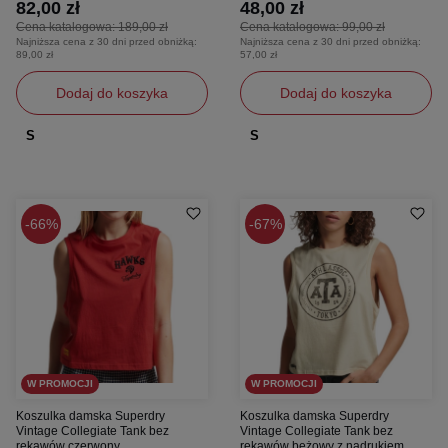
82,00 zł
48,00 zł
Cena katalogowa:
189,00 zł
Cena katalogowa:
99,00 zł
Najniższa cena z 30 dni przed obniżką:
Najniższa cena z 30 dni przed obniżką:
89,00 zł
57,00 zł
Dodaj do koszyka
Dodaj do koszyka
S
S
66%
67%
W PROMOCJI
W PROMOCJI
Koszulka damska Superdry
Koszulka damska Superdry
Vintage Collegiate Tank bez
Vintage Collegiate Tank bez
rękawów czerwony
rękawów beżowy z nadrukiem