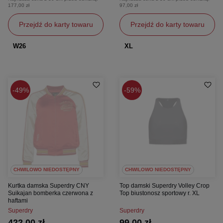
177,00 zł
97,00 zł
Przejdź do karty towaru
Przejdź do karty towaru
W26
XL
49%
59%
CHWILOWO NIEDOSTĘPNY
CHWILOWO NIEDOSTĘPNY
Kurtka damska Superdry CNY
Top damski Superdry Volley Crop
Suikajan bomberka czerwona z
Top biustonosz sportowy r. XL
haftami
Superdry
Superdry
422,00 zł
99,00 zł