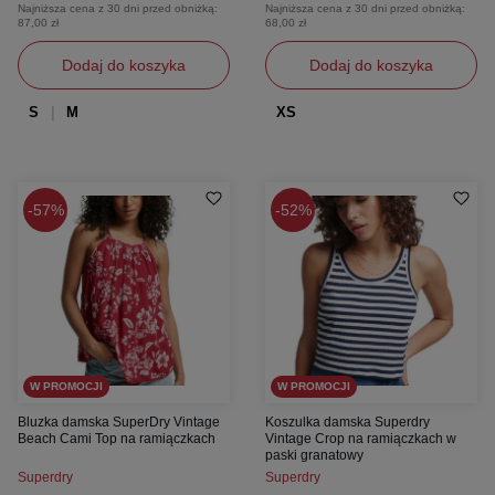
Najniższa cena z 30 dni przed obniżką:
Najniższa cena z 30 dni przed obniżką:
87,00 zł
68,00 zł
Dodaj do koszyka
Dodaj do koszyka
S
M
XS
57%
52%
W PROMOCJI
W PROMOCJI
Bluzka damska SuperDry Vintage
Koszulka damska Superdry
Beach Cami Top na ramiączkach
Vintage Crop na ramiączkach w
paski granatowy
Superdry
Superdry