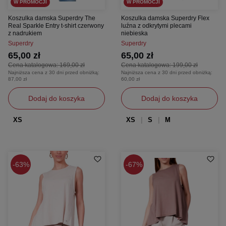
W PROMOCJI
W PROMOCJI
Koszulka damska Superdry The
Koszulka damska Superdry Flex
Real Sparkle Entry t-shirt czerwony
luźna z odkrytymi plecami
z nadrukiem
niebieska
Superdry
Superdry
65,00 zł
65,00 zł
Cena katalogowa:
169,00 zł
Cena katalogowa:
199,00 zł
Najniższa cena z 30 dni przed obniżką:
Najniższa cena z 30 dni przed obniżką:
87,00 zł
60,00 zł
Dodaj do koszyka
Dodaj do koszyka
XS
XS
S
M
63%
67%