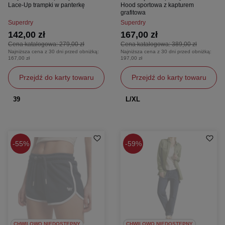
Lace-Up trampki w panterkę
Hood sportowa z kapturem
grafitowa
Superdry
Superdry
142,00 zł
167,00 zł
Cena katalogowa:
279,00 zł
Cena katalogowa:
389,00 zł
Najniższa cena z 30 dni przed obniżką:
Najniższa cena z 30 dni przed obniżką:
167,00 zł
197,00 zł
Przejdź do karty towaru
Przejdź do karty towaru
39
L/XL
55%
59%
CHWILOWO NIEDOSTĘPNY
CHWILOWO NIEDOSTĘPNY