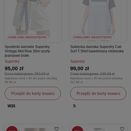
CHWILOWO NIEDOSTĘPNY
CHWILOWO NIEDOSTĘPNY
Spodenki damskie Superdry
Sukienka damska Superdry Cali
Vintage Mid Rise Slim szorty
Surf T-Shirt bawełniana niebieska
jeansowe białe
Superdry
Superdry
95,00 zł
99,00 zł
Cena katalogowa:
259,00 zł
Cena katalogowa:
239,00 zł
Najniższa cena z 30 dni przed obniżką:
Najniższa cena z 30 dni przed obniżką:
89,00 zł
117,00 zł
Przejdź do karty towaru
Przejdź do karty towaru
W26
S