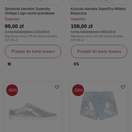
Spodenki damskie Superdry
Koszula damska SuperDry Military
Vintage Logo szorty granatowe
klasyczna
Superdry
Superdry
99,00 zł
159,00 zł
Cena katalogowa:
219,00 zł
Cena katalogowa:
389,00 zł
Najniższa cena z 30 dni przed obniżką:
Najniższa cena z 30 dni przed obniżką:
117,00 zł
197,00 zł
Przejdź do karty towaru
Przejdź do karty towaru
M
XS
56%
58%