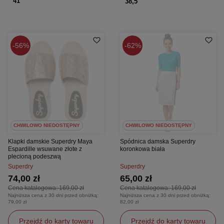
41
38,5
56%
62%
CHWILOWO NIEDOSTĘPNY
CHWILOWO NIEDOSTĘPNY
Klapki damskie Superdry Maya
Spódnica damska Superdry
Espardille wsuwane złote z
koronkowa biała
plecioną podeszwą
Superdry
Superdry
74,00 zł
65,00 zł
Cena katalogowa:
169,00 zł
Cena katalogowa:
169,00 zł
Najniższa cena z 30 dni przed obniżką:
Najniższa cena z 30 dni przed obniżką:
79,00 zł
82,00 zł
Przejdź do karty towaru
Przejdź do karty towaru