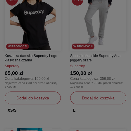
W PROMOCJI
W PROMOCJI
Koszulka damska Superdry Logo
Spodnie damskie Superdry Ana
klasyczna czarna
joggery szare
Superdry
Superdry
65,00 zł
150,00 zł
Cena katalogowa:
159,00 zł
Cena katalogowa:
359,00 zł
Najniższa cena z 30 dni przed obniżką:
Najniższa cena z 30 dni przed obniżką:
77,00 zł
177,00 zł
Dodaj do koszyka
Dodaj do koszyka
XS/S
L