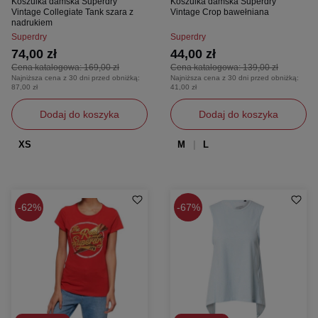
Koszulka damska Superdry
Koszulka damska Superdry
Vintage Collegiate Tank szara z
Vintage Crop bawełniana
nadrukiem
Superdry
Superdry
74,00 zł
44,00 zł
Cena katalogowa:
169,00 zł
Cena katalogowa:
139,00 zł
Najniższa cena z 30 dni przed obniżką:
Najniższa cena z 30 dni przed obniżką:
87,00 zł
41,00 zł
Dodaj do koszyka
Dodaj do koszyka
XS
M
L
62%
67%