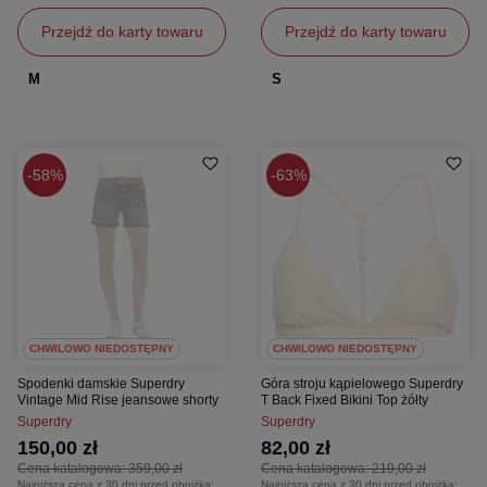
Przejdź do karty towaru
Przejdź do karty towaru
M
S
58%
63%
CHWILOWO NIEDOSTĘPNY
CHWILOWO NIEDOSTĘPNY
Spodenki damskie Superdry
Góra stroju kąpielowego Superdry
Vintage Mid Rise jeansowe shorty
T Back Fixed Bikini Top żółty
Superdry
Superdry
150,00 zł
82,00 zł
Cena katalogowa:
359,00 zł
Cena katalogowa:
219,00 zł
Najniższa cena z 30 dni przed obniżką:
Najniższa cena z 30 dni przed obniżką: