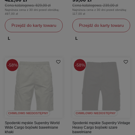
Cena katalogowa:
829,00 zł
Cena katalogowa:
239,00 zł
Najniższa cena z 30 dni przed obniżką:
Najniższa cena z 30 dni przed obniżką:
497,00 zł
117,00 zł
Przejdź do karty towaru
Przejdź do karty towaru
L
L
58%
58%
CHWILOWO NIEDOSTĘPNY
CHWILOWO NIEDOSTĘPNY
Spodenki męskie Superdry World
Spodenki męskie Superdry Vintage
Wide Cargo bojówki bawełniane
Heavy Cargo bojówki szare
khaki
bawełniane