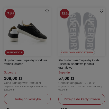
71%
56%
W PROMOCJI
CHWILOWO NIEDOSTĘPNY
Buty damskie Superdry sportowe
Klapki damskie Superdry Code
trampki czarne
Essential sportowe japonki
granatowe
Superdry
Superdry
108,00 zł
57,00 zł
Cena katalogowa:
369,00 zł
Cena katalogowa:
129,00 zł
Najniższa cena z 30 dni przed obniżką:
Najniższa cena z 30 dni przed obniżką:
127,00 zł
67,00 zł
Dodaj do koszyka
Przejdź do karty towaru