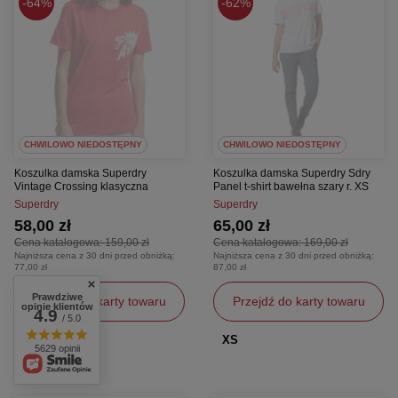
64%
62%
CHWILOWO NIEDOSTĘPNY
CHWILOWO NIEDOSTĘPNY
Koszulka damska Superdry
Koszulka damska Superdry Sdry
Vintage Crossing klasyczna
Panel t-shirt bawełna szary r. XS
Superdry
Superdry
58,00 zł
65,00 zł
Cena katalogowa:
159,00 zł
Cena katalogowa:
169,00 zł
Najniższa cena z 30 dni przed obniżką:
Najniższa cena z 30 dni przed obniżką:
77,00 zł
87,00 zł
Prawdziwe
Przejdź do karty towaru
Przejdź do karty towaru
opinie klientów
4.9
/ 5.0
S
XS
5629 opinii