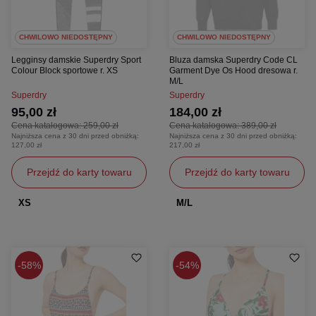
CHWILOWO NIEDOSTĘPNY
CHWILOWO NIEDOSTĘPNY
Legginsy damskie Superdry Sport
Bluza damska Superdry Code CL
Colour Block sportowe r. XS
Garment Dye Os Hood dresowa r.
M/L
Superdry
Superdry
95,00 zł
184,00 zł
Cena katalogowa:
259,00 zł
Cena katalogowa:
389,00 zł
Najniższa cena z 30 dni przed obniżką:
Najniższa cena z 30 dni przed obniżką:
127,00 zł
217,00 zł
Przejdź do karty towaru
Przejdź do karty towaru
XS
M/L
58%
54%