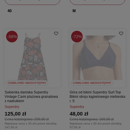
40
M
58%
72%
CHWILOWO NIEDOSTĘPNY
CHWILOWO NIEDOSTĘPNY
Sukienka damska Superdry
Góra od bikini Superdry Surt Top
Vintage Cami plażowa granatowa
Bikini stroju kąpielowego niebieska
z nadrukiem
r. S
Superdry
Superdry
125,00 zł
48,00 zł
Cena katalogowa:
299,00 zł
Cena katalogowa:
169,00 zł
Najniższa cena z 30 dni przed obniżką:
Najniższa cena z 30 dni przed obniżką:
147,00 zł
57,00 zł