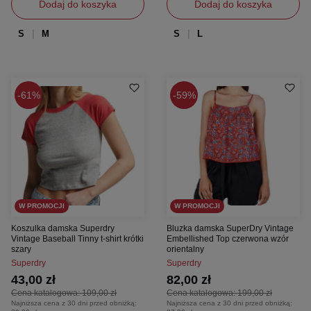
Dodaj do koszyka
Dodaj do koszyka
S
M
S
L
61%
59%
W PROMOCJI
W PROMOCJI
Koszulka damska Superdry
Bluzka damska SuperDry Vintage
Vintage Baseball Tinny t-shirt krótki
Embellished Top czerwona wzór
szary
orientalny
Superdry
Superdry
43,00 zł
82,00 zł
Cena katalogowa:
109,00 zł
Cena katalogowa:
199,00 zł
Najniższa cena z 30 dni przed obniżką:
Najniższa cena z 30 dni przed obniżką: