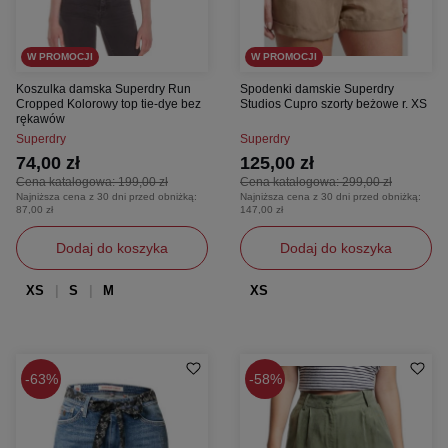
W PROMOCJI
W PROMOCJI
Koszulka damska Superdry Run
Spodenki damskie Superdry
Cropped Kolorowy top tie-dye bez
Studios Cupro szorty beżowe r. XS
rękawów
Superdry
Superdry
74,00 zł
125,00 zł
Cena katalogowa:
199,00 zł
Cena katalogowa:
299,00 zł
Najniższa cena z 30 dni przed obniżką:
Najniższa cena z 30 dni przed obniżką:
87,00 zł
147,00 zł
Dodaj do koszyka
Dodaj do koszyka
XS
S
M
XS
63%
58%