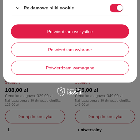
Reklamowe pliki cookie
67%
64%
Potwierdzam wszystkie
Potwierdzam wybrane
W PROMOCJI
W PROMOCJI
Potwierdzam wymagane
Strój kąpielowy damski Superdry
Plecak SuperDry Toploader miejski
Cupped
szkolny
Superdry
Superdry
108,00 zł
125,00 zł
Cena katalogowa:
329,00 zł
Cena katalogowa:
349,00 zł
Najniższa cena z 30 dni przed obniżką:
Najniższa cena z 30 dni przed obniżką:
127,00 zł
147,00 zł
Dodaj do koszyka
Dodaj do koszyka
L
uniwersalny