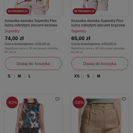
W PROMOCJI
W PROMOCJI
Koszulka damska Superdry Flex
Koszulka damska Superdry Flex
luźna odkrytymi plecami beżowa
luźna odkrytymi plecami brązowa
Superdry
Superdry
74,00 zł
65,00 zł
Cena katalogowa:
199,00 zł
Cena katalogowa:
199,00 zł
Najniższa cena z 30 dni przed obniżką:
Najniższa cena z 30 dni przed obniżką:
87,00 zł
61,00 zł
Dodaj do koszyka
Dodaj do koszyka
S
M
L
XS
S
M
63%
58%