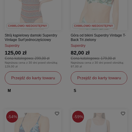
CHWILOWO NIEDOSTĘPNY
CHWILOWO NIEDOSTĘPNY
Strój kąpielowy damski Superdry
Góra od bikini Superdry Vintage T-
Vintage Surf jednoczęściowy
Back Tri zielony
Superdry
Superdry
125,00 zł
82,00 zł
Cena katalogowa:
299,00 zł
Cena katalogowa:
179,00 zł
Najniższa cena z 30 dni przed obniżką:
Najniższa cena z 30 dni przed obniżką:
129,00 zł
97,00 zł
Przejdź do karty towaru
Przejdź do karty towaru
M
S
54%
59%