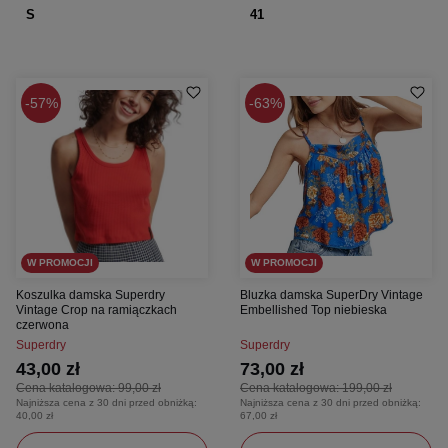
S
41
57%
63%
W PROMOCJI
W PROMOCJI
Koszulka damska Superdry
Bluzka damska SuperDry Vintage
Vintage Crop na ramiączkach
Embellished Top niebieska
czerwona
Superdry
Superdry
43,00 zł
73,00 zł
Cena katalogowa:
99,00 zł
Cena katalogowa:
199,00 zł
Najniższa cena z 30 dni przed obniżką:
Najniższa cena z 30 dni przed obniżką:
40,00 zł
67,00 zł