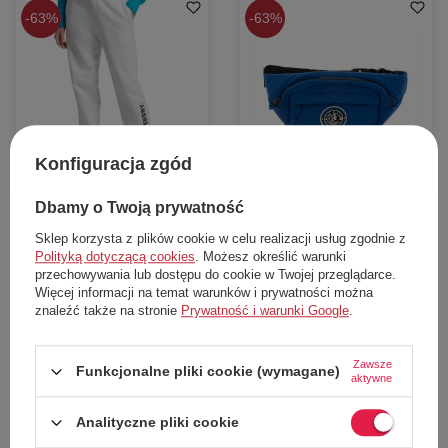
63%
63%
Konfiguracja zgód
W PROMOCJI
W PROMOCJI
Dbamy o Twoją prywatność
Spodnie damskie Superdry Code
Nerka Superdry Mountain saszetka
Applique dresowe białe
biodrowa
Sklep korzysta z plików cookie w celu realizacji usług zgodnie z
Superdry
Superdry
Polityką dotyczącą cookies
. Możesz określić warunki
125,00 zł
48,00 zł
przechowywania lub dostępu do cookie w Twojej przeglądarce.
Cena katalogowa:
339,00 zł
Cena katalogowa:
129,00 zł
Więcej informacji na temat warunków i prywatności można
Najniższa cena z 30 dni przed obniżką:
Najniższa cena z 30 dni przed obniżką:
znaleźć także na stronie
Prywatność i warunki Google
.
147,00 zł
67,00 zł
Dodaj do koszyka
Dodaj do koszyka
Zawsze
Funkcjonalne pliki cookie (wymagane)
aktywne
L
M
uniwersalny
Analityczne pliki cookie