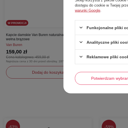
dostępu do cookie w Twojej prz
warunki Google
.
W PROMOCJI
CHWILOWO NIE
Funkcjonalne pliki 
Kapcie damskie Van Buren naturalna skóra owcza
Kapcie damskie 
wełna brązowe
wełna szare
Analityczne pliki coo
Van Buren
Van Buren
159,00 zł
159,00 zł
Reklamowe pliki coo
Cena katalogowa:
459,00 zł
Cena katalogow
Najniższa cena z 30 dni przed obniżką:
187,00 zł
Najniższa cena z 3
Dodaj do koszyka
Pr
Potwierdzam wybra
40
37
-
63%
-
59%