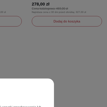
278,00 zł
Cena katalogowa:
469,00 zł
,00 zł
Najniższa cena z 30 dni przed obniżką:
327,00 zł
Dodaj do koszyka
42
44
45
46
ć warunki przechowywania lub