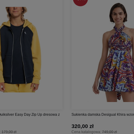
Quiksilver Easy Day Zip Up dresowa z
Sukienka damska Desigual Khira wzorzy
320,00 zł
:
179,00 zł
Cena katalogowa:
749,00 zł