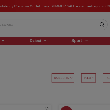
 ulubiony
Premium Outlet.
Trwa SUMMER SALE – oszczędzaj do -80%
Dzieci
Sport
KATEGORIA
PŁEĆ
RO