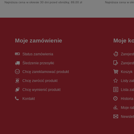
Najniższa cena w okresie 30 dni przed obniżką:
89,00 zł
Najniższa cena w okr
Moje zamówienie
Moje k
Status zamówienia
Zarejest
Śledzenie przesyłki
Zarejest
Chcę zareklamować produkt
Koszyk
Chcę zwrócić produkt
Listy z
Chcę wymienić produkt
Lista z
Kontakt
Historia
Moje ra
Newslet