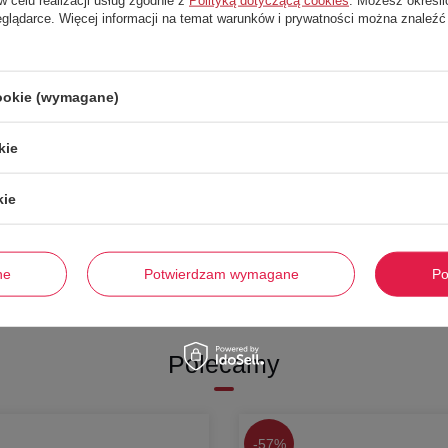
eglądarce. Więcej informacji na temat warunków i prywatności można znaleźć
DOSTĘPNY
cookie (wymagane)
Van Buren naturalna skóra owcza
kie
kie
a:
459,00 zł
0 dni przed obniżką:
187,00 zł
zejdź do karty towaru
ne
Potwierdzam wymagane
Po
Polecamy
-
57%