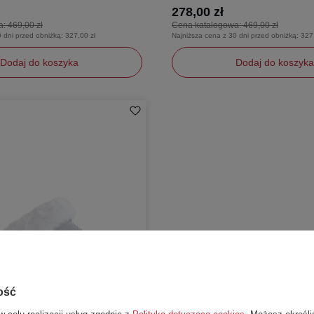
278,00 zł
a:
469,00 zł
Cena katalogowa:
469,00 zł
0 dni przed obniżką:
327,00 zł
Najniższa cena z 30 dni przed obniżką:
327
Dodaj do koszyka
Dodaj do koszyka
38
ość
w celu realizacji usług zgodnie z
Polityką dotyczącą cookies
. Możesz określi