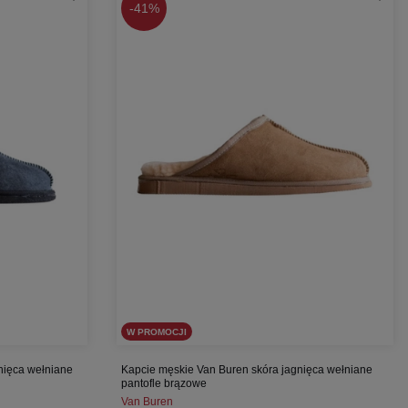
-
41%
W PROMOCJI
nięca wełniane
Kapcie męskie Van Buren skóra jagnięca wełniane
pantofle brązowe
Van Buren