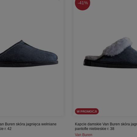
-
41%
W PROMOCJI
an Buren skóra jagnięca wełniane
Kapcie damskie Van Buren skóra jag
ie r. 42
pantofle niebieskie r. 38
Van Buren