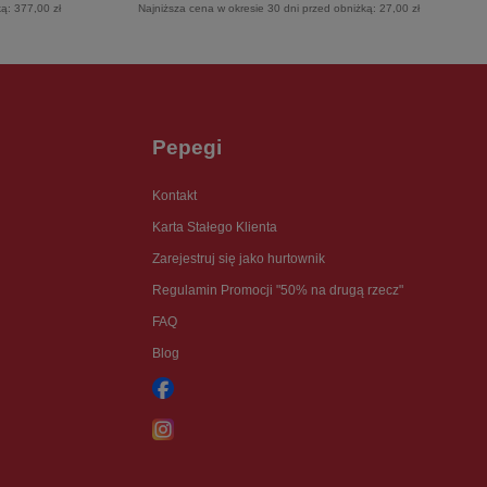
ką:
377,00 zł
Najniższa cena w okresie 30 dni przed obniżką:
27,00 zł
Pepegi
Kontakt
Karta Stałego Klienta
Zarejestruj się jako hurtownik
Regulamin Promocji "50% na drugą rzecz"
FAQ
Blog