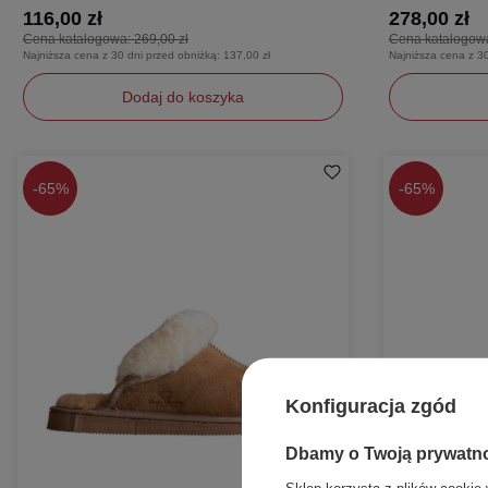
116,00 zł
278,00 zł
Cena katalogowa:
269,00 zł
Cena katalogow
Najniższa cena z 30 dni przed obniżką:
137,00 zł
Najniższa cena z 3
Dodaj do koszyka
XXL
42
-
65%
-
65%
Konfiguracja zgód
Dbamy o Twoją prywatn
Sklep korzysta z plików cookie 