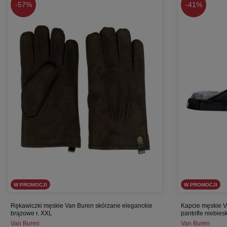
-
57%
-
41%
W PROMOCJI
W PROMOCJI
Rękawiczki męskie Van Buren skórzane eleganckie
Kapcie męskie V
brązowe r. XXL
pantofle niebiesk
Van Buren
Van Buren