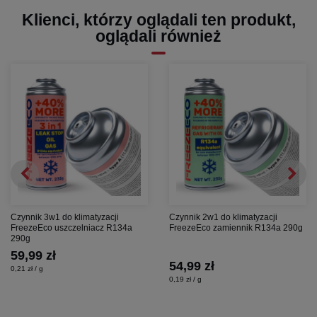
Klienci, którzy oglądali ten produkt,
oglądali również
Czynnik 3w1 do klimatyzacji
Czynnik 2w1 do klimatyzacji
FreezeEco uszczelniacz R134a
FreezeEco zamiennik R134a 290g
290g
59,99 zł
54,99 zł
0,21 zł / g
0,19 zł / g