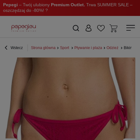
Pepegi
– Twój ulubiony
Premium Outlet.
Trwa SUMMER SALE –
oszczędzaj do -80%! ?
Wstecz
Strona główna
Sport
Pływanie i plaża
Odzież
Bikini Ro