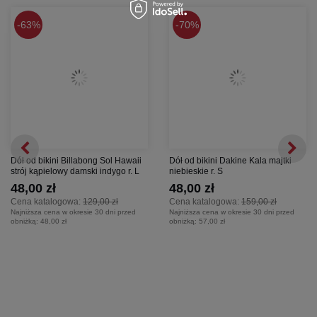
63%
70%
Dół od bikini Billabong Sol Hawaii
Dół od bikini Dakine Kala majtki
strój kąpielowy damski indygo r. L
niebieskie r. S
48,00 zł
48,00 zł
Cena katalogowa:
129,00 zł
Cena katalogowa:
159,00 zł
Najniższa cena w okresie 30 dni przed
Najniższa cena w okresie 30 dni przed
obniżką:
48,00 zł
obniżką:
57,00 zł