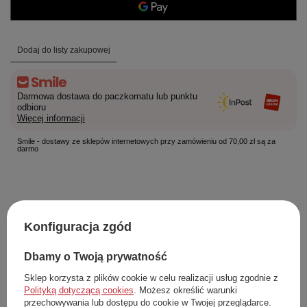
Dodaj do listy zakupowej
Darmowa dostawa do paczkomatu lub punktu
odbioru
Więcej informacji
Smile - dostawy ze sklepów internetowych przy zamówieniu od 70,00 zł są za
darmo
Łatwy zwrot towaru w ciągu
14
dni od zakupu
Konfiguracja zgód
Darmowa dostawa od
70,00 zł
Dbamy o Twoją prywatność
Rozmiar:
S
Producent
Roxy
Sklep korzysta z plików cookie w celu realizacji usług zgodnie z
Kod produktu
ERJX403906 MQT0
Polityką dotyczącą cookies
. Możesz określić warunki
przechowywania lub dostępu do cookie w Twojej przeglądarce.