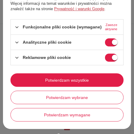
Więcej informacji na temat warunków i prywatności można
znaleźć także na stronie
Prywatność i warunki Google
.
Opis
Dokładne
Zapytaj o
Napisz
produktu
dane
produkt
swoją opinię
Zawsze
Funkcjonalne pliki cookie (wymagane)
aktywne
Dół bikini marki
ROXY
Analityczne pliki cookie
Wykonany z wysokiej jakości materiałów
Wiązany po bokach
Reklamowe pliki cookie
Zjawiskowe wzornictwo
Modny
kolor
Idealna na plażę czy basen dla każdej stylowej kobiety!
Potwierdzam wszystkie
Potwierdzam wybrane
Stwórz zestaw i dodaj do
Potwierdzam wymagane
zamówienia