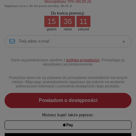
Oszczędzasz
70
% (
90,00 zł
).
Najniższa cena z 30 dni przed obniżką:
38,00 zł
Do końca promocji:
15
36
11
godzin
minut
sekund
Dane są przetwarzane zgodnie z
polityką prywatności
. Przesyłając je,
akceptujesz jej postanowienia.
Powyższe dane nie są używane do przesyłania newsletterów lub innych
reklam. Włączając powiadomienie zgadzasz się jedynie na wysłanie
jednorazowo informacji o ponownej dostępności tego produktu.
Powiadom o dostępności
Możesz kupić także poprzez: