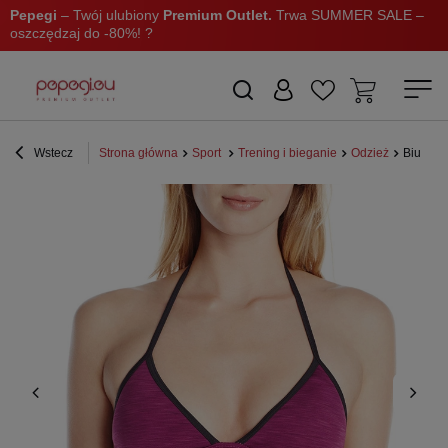
Pepegi
– Twój ulubiony
Premium Outlet.
Trwa SUMMER SALE –
oszczędzaj do -80%! ?
Wstecz
Strona główna
Sport
Trening i bieganie
Odzież
Biuston