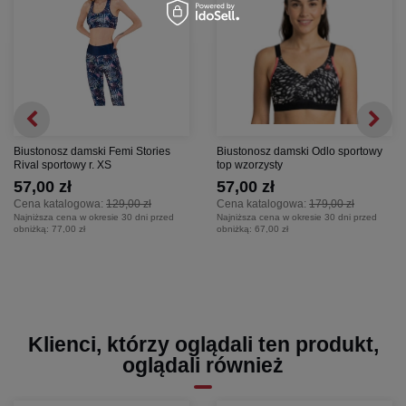
Biustonosz damski Femi Stories
Biustonosz damski Odlo sportowy
Rival sportowy r. XS
top wzorzysty
57,00 zł
57,00 zł
Cena katalogowa:
129,00 zł
Cena katalogowa:
179,00 zł
Najniższa cena w okresie 30 dni przed
Najniższa cena w okresie 30 dni przed
obniżką:
77,00 zł
obniżką:
67,00 zł
Klienci, którzy oglądali ten produkt,
oglądali również