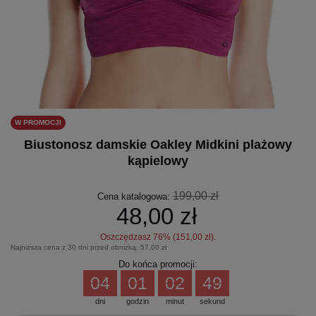
W PROMOCJI
Biustonosz damskie Oakley Midkini plażowy
kąpielowy
199,00 zł
Cena katalogowa:
48,00 zł
Oszczędzasz
76
% (
151,00 zł
).
Najniższa cena z 30 dni przed obniżką:
57,00 zł
Do końca promocji:
04
01
02
49
dni
godzin
minut
sekund